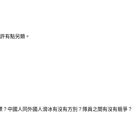
或許有點另類。
標？中國人同外國人滑冰有沒有方別？隊員之間有沒有競爭？