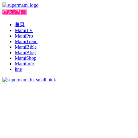
登入／註冊
首頁
MamiTV
MamiPro
MamiTrend
MamiBible
MamiBlog
MamiShop
MamiInfo
line