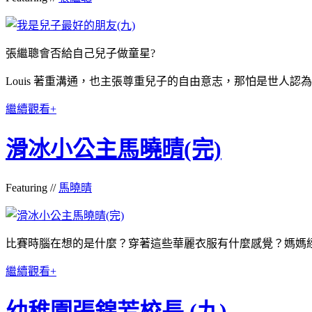
張繼聰會否給自己兒子做童星?
Louis 著重溝通，也主張尊重兒子的自由意志，那怕是世人
繼續觀看+
滑冰小公主馬曉晴(完)
Featuring //
馬曉晴
比賽時腦在想的是什麼？穿著這些華麗衣服有什麼感覺？媽媽
繼續觀看+
幼稚園張錦芳校長 (九)