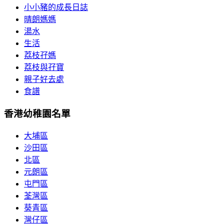
小小豬的成長日誌
晴朗媽媽
湯水
生活
荔枝孖媽
荔枝與孖寶
親子好去處
食譜
香港幼稚園名單
大埔區
沙田區
北區
元朗區
屯門區
荃灣區
葵青區
灣仔區