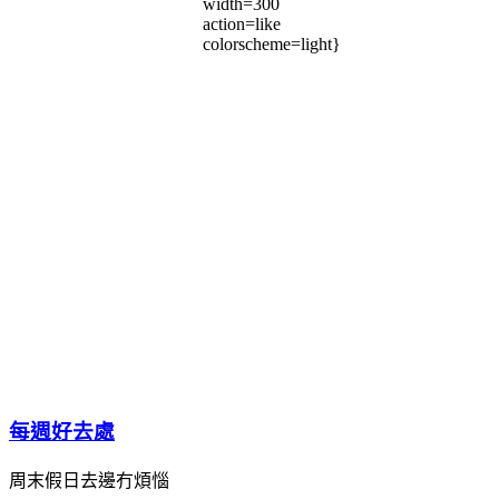
width=300
action=like
colorscheme=light}
每週好去處
周末假日去邊冇煩惱