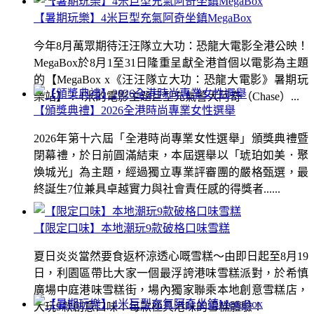
【暑期玩樂】4米巨型充氣阿奇坐鎮MegaBox
今年8月萬眾期待汪汪隊立大功：恐龍大電影全港公映！
MegaBox於8月1至31日隆重呈獻全港首個以電影為主題
的【MegaBox x《汪汪隊立大功：恐龍大電影》暑期玩
樂站】！4米的電影主題巨型充氣警犬阿奇（Chase）...
【頒獎典禮】2026全港時尚專業女性選舉
2026年第十六屆「全港時尚專業女性選舉」頒獎典禮暨
閉幕禮，於日前圓滿結束，本屆選舉以「琥珀如美．聚
煥城光」為主題，經過獨立專業評審團的嚴格甄選，最
終誕生7位兼具卓越實力與社會責任感的得獎者......
【限定口味】本地潮玩9款破格口味雪糕
夏日炎炎當然要食返杯涼透心嘅雪糕～由即日起至8月19
日，利園區帶比大家一個最浮誇港味雪糕派對，於希慎
廣場中庭港味雪糕街，場內獨家聯乘本地創意雪糕店，
大玩9款創意口味！每款極具港味的雪糕體驗！