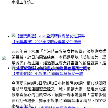
水瓶工作坊...
【頒獎典禮】2026全港時尚專業女性選舉
2026年第十六屆「全港時尚專業女性選舉」頒獎典禮暨
閉幕禮，於日前圓滿結束，本屆選舉以「琥珀如美．聚
煥城光」為主題，經過獨立專業評審團的嚴格甄選，最
終誕生7位兼具卓越實力與社會責任感的得獎者......
【甜蜜登陸】小熊維尼100周年登陸又一城
今個夏天由8月6日至9月3日小熊維尼100周年慶典期間限
定期間限定店甜蜜登陸又一城，邀請大家一起走進充滿
歡樂與童心的百畝森林，展開一場限定慶典！設有多個
夢幻打卡場景，獨家小熊維尼100周年限定精品，DIY香
水瓶工作坊...