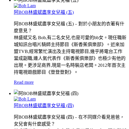
阿BOB林盛斌盡享女兒福 (五)
阿BOB林盛斌盡享女兒福 (五)﹣對於小朋友的衣著有什
麼意見？
林盛斌又名 Bob,有二名女兒,也是可愛的bb女。現任職新
城知訊台唱片騎師主持節目《新香蕉俱樂部》。近來加
盟TVB,經常繁忙演出及主持電視節目,幾乎將電台工作
當成副職,連人氣代表作《新香蕉俱樂部》也極少有他的
出現。更涉足商界,現是一名時裝店老闆。2012年首次主
持電視遊戲節目《登登登對》。
Read more
阿BOB林盛斌盡享女兒福 (四)
阿BOB林盛斌盡享女兒福 (四)﹣在不同媒介看見爸爸，
女兒會有什麼感受？