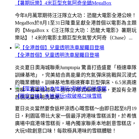
【暑期玩樂】4米巨型充氣阿奇坐鎮MegaBox
今年8月萬眾期待汪汪隊立大功：恐龍大電影全港公映！
MegaBox於8月1至31日隆重呈獻全港首個以電影為主題
的【MegaBox x《汪汪隊立大功：恐龍大電影》暑期玩
樂站】！4米的電影主題巨型充氣警犬阿奇（Chase）...
【全港首個】兒童透明洗車屋矚目登場
炎炎夏日奧海城聯乘Jumptopia 驚喜打造盛夏「極速車隊
訓練基地」，完美結合高能量的充氣彈床挑戰與沉浸式
的職業體驗。訓練基地集極速賽車巨型彈床、6.5米高速
滑梯、賽車維修站、迷你方程式極速隧道，更設有全港
【限定口味】本地潮玩9款破格口味雪糕
首個兒童透明洗車屋...
夏日炎炎當然要食返杯涼透心嘅雪糕～由即日起至8月19
日，利園區帶比大家一個最浮誇港味雪糕派對，於希慎
廣場中庭港味雪糕街，場內獨家聯乘本地創意雪糕店，
大玩9款創意口味！每款極具港味的雪糕體驗！