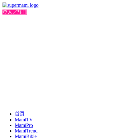
登入／註冊
首頁
MamiTV
MamiPro
MamiTrend
MamiBible