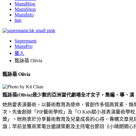
MamiBlog
MamiShop
MamiInfo
line
Supermami
MamiPro
藝人
甄詠蓓 Olivia
甄詠蓓 Olivia
甄詠蓓(Olivia)是少數的亞洲當代劇場全才女子，集編、導
她熱愛表演藝術，以藝術教育為使命，曾創作多個高質素、娛
次。先後創辦「PIP藝術學校」及「O Kids賦小孩表演藝術
獎」。她熱衷於分享藝術教育及兒童成長的心得，專欄文章見
諧；早前並獲商業電台邀請策劃及主持電台節目《小晴朗開心打怪獸》。“P