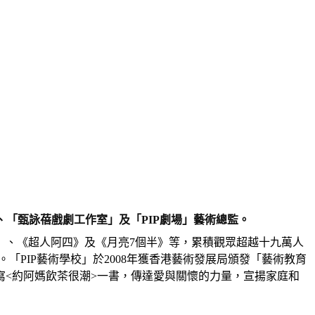
長、「甄詠蓓戲劇工作室」及「PIP劇場」藝術總監。
》、《超人阿四》及《月亮7個半》等，累積觀眾超越十九萬人
「PIP藝術學校」於2008年獲香港藝術發展局頒發「藝術教育
<約阿媽飲茶很潮>一書，傳達愛與關懷的力量，宣揚家庭和