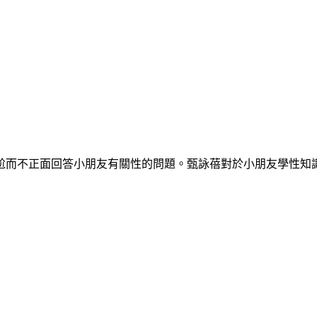
尬而不正面回答小朋友有關性的問題。甄詠蓓對於小朋友學性知