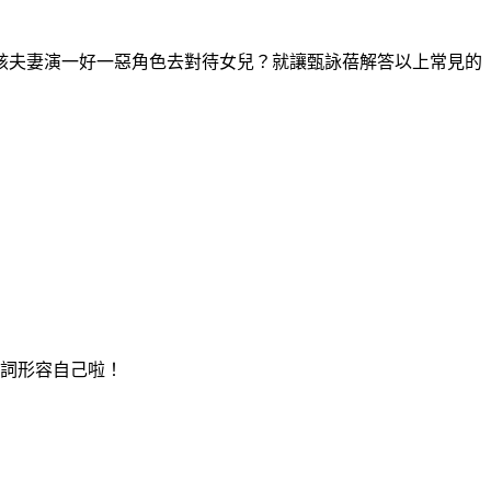
該夫妻演一好一惡角色去對待女兒？就讓甄詠蓓解答以上常見的
二詞形容自己啦！