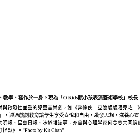
、演、教學、寫作於一身。現為「O Kids賦小孩表演藝術學校」校
樂與啟發性並重的兒童音樂劇，如《弊傢伙！巫婆靚靚唔見咗！
學校」，透過戲劇教育讓學生享受喜悅和自由，啟發思想，滋養心靈。
於明報、星島日報、味道雜誌等；亦曾與心理學家何念慈共同編寫
hoto by Kit Chan”