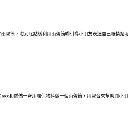
料整好雨聲筒，咁到底點樣利用雨聲筒嚟引導小朋友表達自己嘅情緒呢？
 Grace和僑僑一齊用環保物料做一個雨聲筒，用聲音來幫助到小