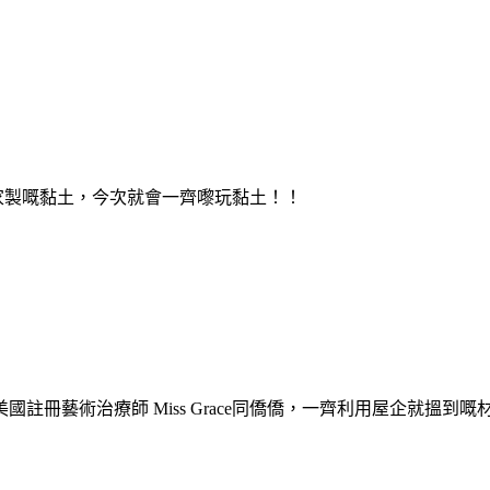
咗自家製嘅黏土，今次就會一齊嚟玩黏土！！
冊藝術治療師 Miss Grace同僑僑，一齊利用屋企就搵到嘅