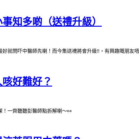
小事知多啲（送禮升級）
，最好就問吓中醫師先喇！而今集送禮將會升級‼️，有興趣嘅朋友
久咳好難好？
㗎！一齊聽聽彭醫師點拆解喇～👀