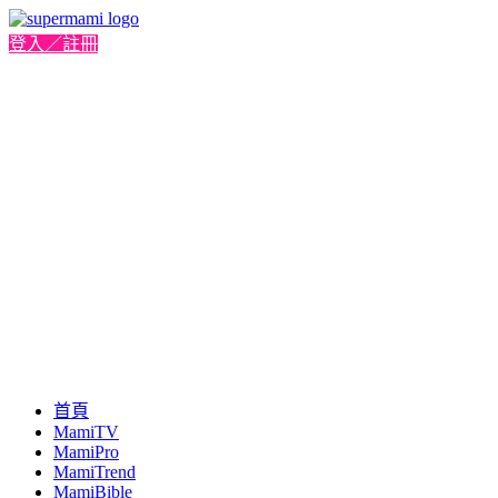
登入／註冊
首頁
MamiTV
MamiPro
MamiTrend
MamiBible