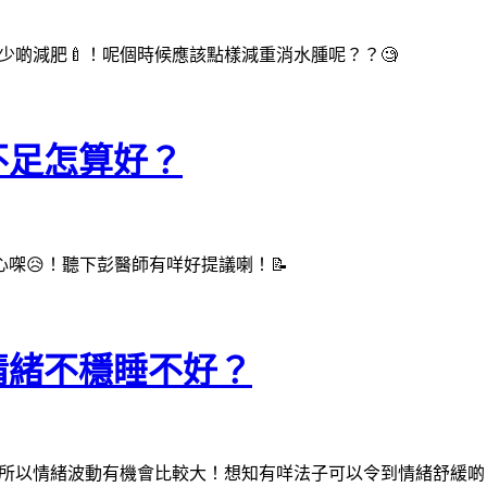
食少啲減肥🍼！呢個時候應該點樣減重消水腫呢？？🧐
不足怎算好？
㗎😥！聽下彭醫師有咩好提議喇！📝
情緒不穩睡不好？
，所以情緒波動有機會比較大！想知有咩法子可以令到情緒舒緩啲，