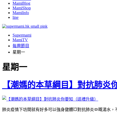
MamiBlog
MamiShop
MamiInfo
line
Supermami
MamiTV
每周節目
星期一
星期一
【潮媽的本草綱目】對抗肺炎
肺炎疫情下坊間就有好多可以強身健體💥對抗肺炎🦠嘅湯水，