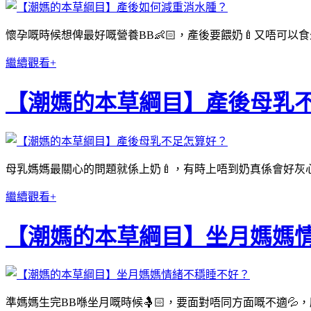
懷孕嘅時候想俾最好嘅營養BB👶🏻，產後要餵奶🍼又唔可以
繼續觀看+
【潮媽的本草綱目】產後母乳
母乳媽媽最關心的問題就係上奶🍼，有時上唔到奶真係會好灰心
繼續觀看+
【潮媽的本草綱目】坐月媽媽
準媽媽生完BB喺坐月嘅時候🤱🏻，要面對唔同方面嘅不適