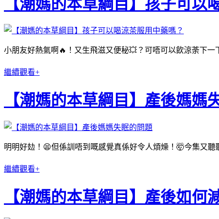
【潮媽的本草綱目】孩子可以
小朋友好熱氣啊🔥！又生飛滋又便秘💥？可唔可以飲涼荼下一
繼續觀看+
【潮媽的本草綱目】產後媽媽
明明好攰！😫但係訓唔到嘅感覺真係好令人煩燥！🤯今集又聽
繼續觀看+
【潮媽的本草綱目】產後如何