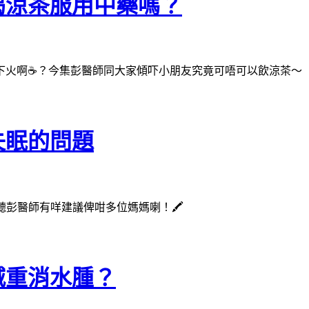
喝涼茶服用中藥嗎？
下火啊☕️？今集彭醫師同大家傾吓小朋友究竟可唔可以飲涼茶～
失眠的問題
聽彭醫師有咩建議俾咁多位媽媽喇！🖍
減重消水腫？