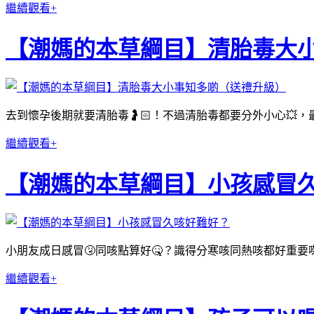
繼續觀看+
【潮媽的本草綱目】清胎毒大
去到懷孕後期就要清胎毒🤰🏻！不過清胎毒都要分外小心💥
繼續觀看+
【潮媽的本草綱目】小孩感冒
小朋友成日感冒🤧同咳點算好🤒？識得分寒咳同熱咳都好重要
繼續觀看+