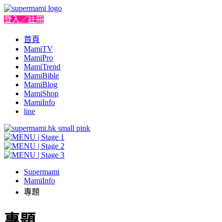
登入／註冊
首頁
MamiTV
MamiPro
MamiTrend
MamiBible
MamiBlog
MamiShop
MamiInfo
line
Supermami
MamiInfo
專題
專題