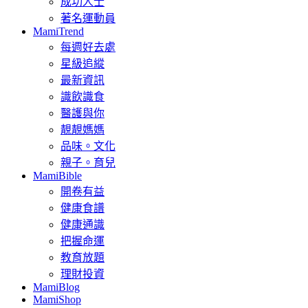
成功人士
著名運動員
MamiTrend
每週好去處
星級追縱
最新資訊
識飲識食
醫護與你
靚靚媽媽
品味。文化
親子。育兒
MamiBible
開卷有益
健康食譜
健康通識
把握命運
教育放題
理財投資
MamiBlog
MamiShop