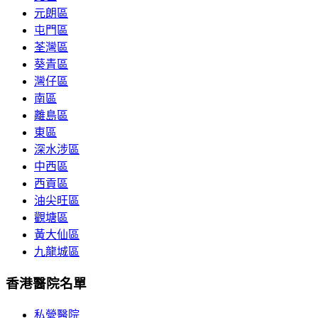
元朗區
屯門區
荃灣區
葵青區
灣仔區
南區
離島區
東區
深水涉區
中西區
西貢區
油尖旺區
觀塘區
黃大仙區
九龍城區
香港醫院名單
私營醫院