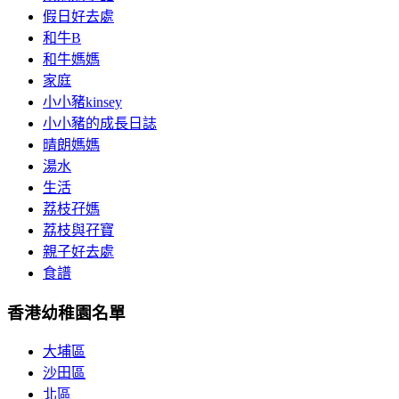
假日好去處
和牛B
和牛媽媽
家庭
小小豬kinsey
小小豬的成長日誌
晴朗媽媽
湯水
生活
荔枝孖媽
荔枝與孖寶
親子好去處
食譜
香港幼稚園名單
大埔區
沙田區
北區