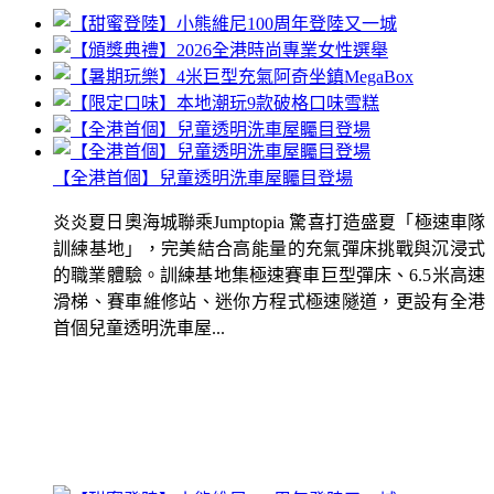
【全港首個】兒童透明洗車屋矚目登場
炎炎夏日奧海城聯乘Jumptopia 驚喜打造盛夏「極速車隊
訓練基地」，完美結合高能量的充氣彈床挑戰與沉浸式
的職業體驗。訓練基地集極速賽車巨型彈床、6.5米高速
滑梯、賽車維修站、迷你方程式極速隧道，更設有全港
首個兒童透明洗車屋...