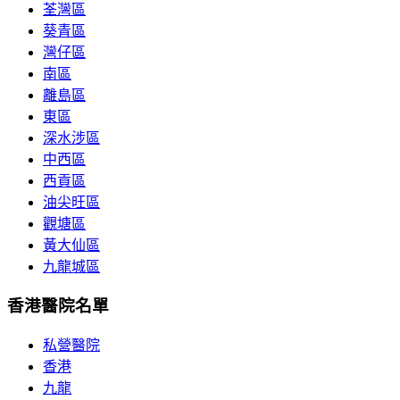
荃灣區
葵青區
灣仔區
南區
離島區
東區
深水涉區
中西區
西貢區
油尖旺區
觀塘區
黃大仙區
九龍城區
香港醫院名單
私營醫院
香港
九龍