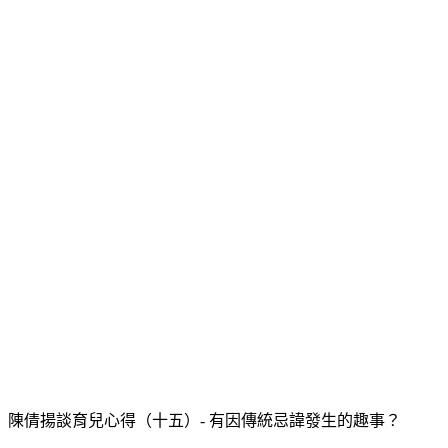
陳倩揚談育兒心得（十五）- 有因傳統忌諱發生的趣事？