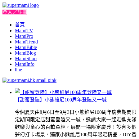
登入／註冊
首頁
MamiTV
MamiPro
MamiTrend
MamiBible
MamiBlog
MamiShop
MamiInfo
line
【甜蜜登陸】小熊維尼100周年登陸又一城
今個夏天由8月6日至9月3日小熊維尼100周年慶典期間限
定期間限定店甜蜜登陸又一城，邀請大家一起走進充滿
歡樂與童心的百畝森林，展開一場限定慶典！設有多個
夢幻打卡場景，獨家小熊維尼100周年限定精品，DIY香