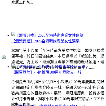
水瓶工作坊...
【頒獎典禮】2026全港時尚專業女性選舉
2026年第十六屆「全港時尚專業女性選舉」頒獎典禮暨
閉幕禮，於日前圓滿結束，本屆選舉以「琥珀如美．聚
煥城光」為主題，經過獨立專業評審團的嚴格甄選，最
終誕生7位兼具卓越實力與社會責任感的得獎者......
【甜蜜登陸】小熊維尼100周年登陸又一城
今個夏天由8月6日至9月3日小熊維尼100周年慶典期間限
定期間限定店甜蜜登陸又一城，邀請大家一起走進充滿
歡樂與童心的百畝森林，展開一場限定慶典！設有多個
夢幻打卡場景，獨家小熊維尼100周年限定精品，DIY香
水瓶工作坊...