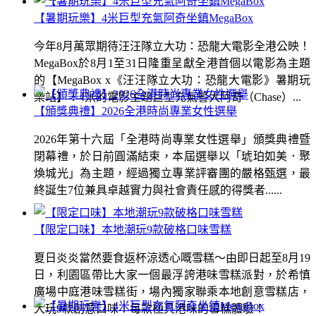
【暑期玩樂】4米巨型充氣阿奇坐鎮MegaBox
今年8月萬眾期待汪汪隊立大功：恐龍大電影全港公映！
MegaBox於8月1至31日隆重呈獻全港首個以電影為主題
的【MegaBox x《汪汪隊立大功：恐龍大電影》暑期玩
樂站】！4米的電影主題巨型充氣警犬阿奇（Chase）...
【頒獎典禮】2026全港時尚專業女性選舉
2026年第十六屆「全港時尚專業女性選舉」頒獎典禮暨
閉幕禮，於日前圓滿結束，本屆選舉以「琥珀如美．聚
煥城光」為主題，經過獨立專業評審團的嚴格甄選，最
終誕生7位兼具卓越實力與社會責任感的得獎者......
【限定口味】本地潮玩9款破格口味雪糕
夏日炎炎當然要食返杯涼透心嘅雪糕～由即日起至8月19
日，利園區帶比大家一個最浮誇港味雪糕派對，於希慎
廣場中庭港味雪糕街，場內獨家聯乘本地創意雪糕店，
大玩9款創意口味！每款極具港味的雪糕體驗！