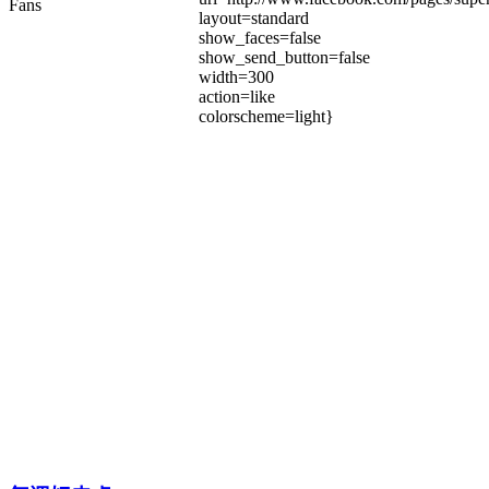
Fans
layout=standard
show_faces=false
show_send_button=false
width=300
action=like
colorscheme=light}