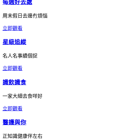
每週好去處
周末假日去邊冇煩惱
立即觀看
星級追縱
名人名事續個捉
立即觀看
識飲識食
一家大細去食咩好
立即觀看
醫護與你
正知識健康伴左右