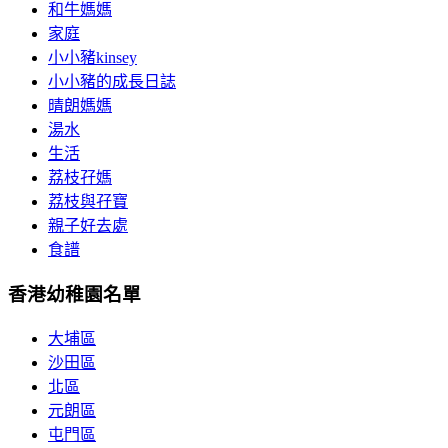
和牛媽媽
家庭
小小豬kinsey
小小豬的成長日誌
晴朗媽媽
湯水
生活
荔枝孖媽
荔枝與孖寶
親子好去處
食譜
香港幼稚園名單
大埔區
沙田區
北區
元朗區
屯門區