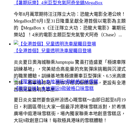
【暑期玩樂】4米巨型充氣阿奇坐鎮MegaBox
今年8月萬眾期待汪汪隊立大功：恐龍大電影全港公映！
MegaBox於8月1至31日隆重呈獻全港首個以電影為主題
的【MegaBox x《汪汪隊立大功：恐龍大電影》暑期玩
樂站】！4米的電影主題巨型充氣警犬阿奇（Chase）...
【全港首個】兒童透明洗車屋矚目登場
炎炎夏日奧海城聯乘Jumptopia 驚喜打造盛夏「極速車隊
訓練基地」，完美結合高能量的充氣彈床挑戰與沉浸式
的職業體驗。訓練基地集極速賽車巨型彈床、6.5米高速
滑梯、賽車維修站、迷你方程式極速隧道，更設有全港
【限定口味】本地潮玩9款破格口味雪糕
首個兒童透明洗車屋...
夏日炎炎當然要食返杯涼透心嘅雪糕～由即日起至8月19
日，利園區帶比大家一個最浮誇港味雪糕派對，於希慎
廣場中庭港味雪糕街，場內獨家聯乘本地創意雪糕店，
大玩9款創意口味！每款極具港味的雪糕體驗！