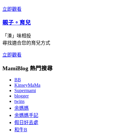
立即觀看
親子。育兒
「湊」味相投
尋找適合您的育兒方式
立即觀看
MamiBlog 熱門搜尋
BB
KinseyMaMa
Supermami
blogger
twins
余媽媽
余媽媽手記
假日好去處
和牛B