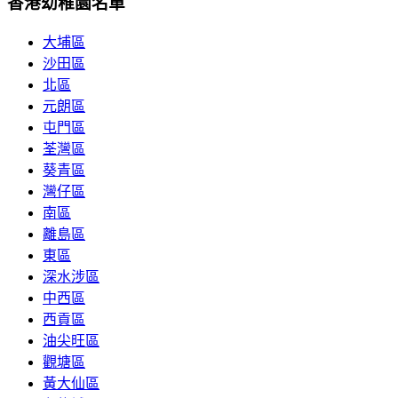
香港幼稚園名單
大埔區
沙田區
北區
元朗區
屯門區
荃灣區
葵青區
灣仔區
南區
離島區
東區
深水涉區
中西區
西貢區
油尖旺區
觀塘區
黃大仙區