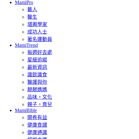
MamiPro
藝人
醫生
堪輿學家
成功人士
著名運動員
MamiTrend
每週好去處
星級追縱
最新資訊
識飲識食
醫護與你
靚靚媽媽
品味。文化
親子。育兒
MamiBible
開卷有益
健康食譜
健康通識