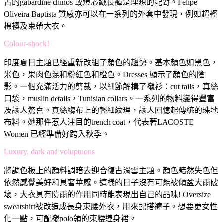
古的gabardine chinos 或燈芯絨長褲是理想的配對。Felipe
Oliveira Baptista 質感亦可以在一系列的外套中發現，例如超輕
棉襖及束帶大衣。
Colour-shock!
印度夏日主題已經重新改組了顏色的趨勢。基本顏色如黑色，
米色，果肉色混和粉紅色和橙色。Dresses 顯示了顏色的陰
影。一個充滿活力的剪裁，以細節解構了襯衫：cut tails，真絲
口袋，muslin details，Tunisian collars。一系列的物料變得豐富
及讓人驚喜。真絲縐布上的輕細紋理，讓人回憶起傳統的珠地
布料。她那件惹人注目的trench coat，代表著LACOSTE
Women 已經準備好跨入秋季。
Luxury, dark and voluptuous
將調色板上的顏料調暗去迎合復古滑雪主題。顏色黯然失色但
依然感覺美好和具奢華感。這樣的日子沒有可能被傾盆大雨破
壞，大衣具有防雨的作用同時能表現出自己的品味! Oversize
sweatshirt被改造成長身束腰外衣，用來配搭褲子。想要更女性
化一點，可配襯polo領的束腰連身裙。