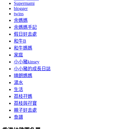
Supermami
blogger
twins
余媽媽
余媽媽手記
假日好去處
和牛B
和牛媽媽
家庭
小小豬kinsey
小小豬的成長日誌
晴朗媽媽
湯水
生活
荔枝孖媽
荔枝與孖寶
親子好去處
食譜