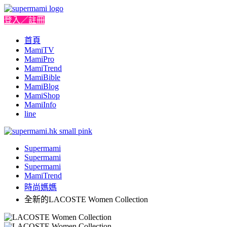
登入／註冊
首頁
MamiTV
MamiPro
MamiTrend
MamiBible
MamiBlog
MamiShop
MamiInfo
line
Supermami
Supermami
Supermami
MamiTrend
時尚媽媽
全新的LACOSTE Women Collection