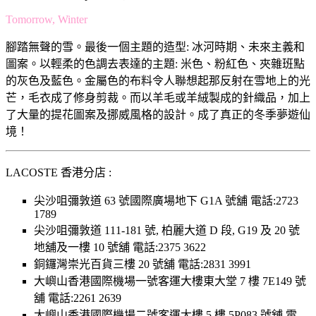
Tomorrow, Winter
腳踏無聲的雪。最後一個主題的造型: 冰河時期、未來主義和
圖案。以輕柔的色調去表達的主題: 米色、粉紅色、夾雜班點
的灰色及藍色。金屬色的布料令人聯想起那反射在雪地上的光
芒，毛衣成了修身剪裁。而以羊毛或羊絨製成的針織品，加上
了大量的提花圖案及挪威風格的設計。成了真正的冬季夢遊仙
境！
LACOSTE 香港分店 :
尖沙咀彌敦道 63 號國際廣場地下 G1A 號舖 電話:2723
1789
尖沙咀彌敦道 111-181 號, 柏麗大道 D 段, G19 及 20 號
地舖及一樓 10 號舖 電話:2375 3622
銅鑼灣崇光百貨三樓 20 號舖 電話:2831 3991
大嶼山香港國際機場一號客運大樓東大堂 7 樓 7E149 號
舖 電話:2261 2639
大嶼山香港國際機場二號客運大樓 5 樓 5P083 號舖 電