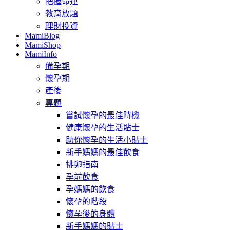
把握命運
教育放題
理財投資
MamiBlog
MamiShop
MamiInfo
備孕期
懷孕期
產後
專題
嘗試懷孕的最佳時機
健康懷孕的生活貼士
助你懷孕的生活小貼士
新手媽媽的最佳飲食
排卵指南
孕前飲食
孕媽媽的飲食
懷孕的階段
懷孕後的身體
新手媽媽的貼士