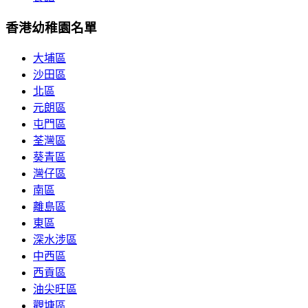
香港幼稚園名單
大埔區
沙田區
北區
元朗區
屯門區
荃灣區
葵青區
灣仔區
南區
離島區
東區
深水涉區
中西區
西貢區
油尖旺區
觀塘區