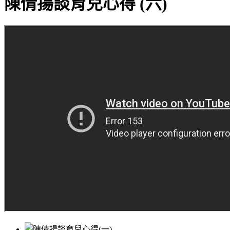
陳倩揚談育兒心得 (六)