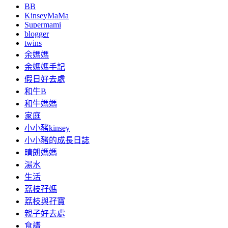
BB
KinseyMaMa
Supermami
blogger
twins
余媽媽
余媽媽手記
假日好去處
和牛B
和牛媽媽
家庭
小小豬kinsey
小小豬的成長日誌
晴朗媽媽
湯水
生活
荔枝孖媽
荔枝與孖寶
親子好去處
食譜