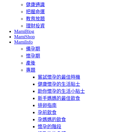
健康通識
把握命運
教育放題
理財投資
MamiBlog
MamiShop
MamiInfo
備孕期
懷孕期
產後
專題
嘗試懷孕的最佳時機
健康懷孕的生活貼士
助你懷孕的生活小貼士
新手媽媽的最佳飲食
排卵指南
孕前飲食
孕媽媽的飲食
懷孕的階段