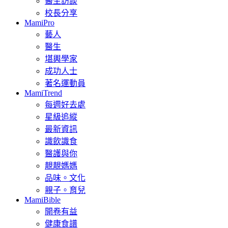
醫生訪談
校長分享
MamiPro
藝人
醫生
堪輿學家
成功人士
著名運動員
MamiTrend
每週好去處
星級追縱
最新資訊
識飲識食
醫護與你
靚靚媽媽
品味。文化
親子。育兒
MamiBible
開卷有益
健康食譜