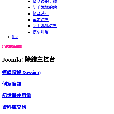
懷孕後的身體
新手媽媽的貼士
懷孕清單
孕前清單
新手媽媽清單
懷孕月曆
line
登入／註冊
Joomla! 除錯主控台
連線階段 (Session)
側寫資訊
記憶體使用量
資料庫查詢