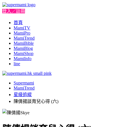
登入／註冊
首頁
MamiTV
MamiPro
MamiTrend
MamiBible
MamiBlog
MamiShop
MamiInfo
line
Supermami
MamiTrend
星級追縱
陳倩揚談育兒心得 (六)