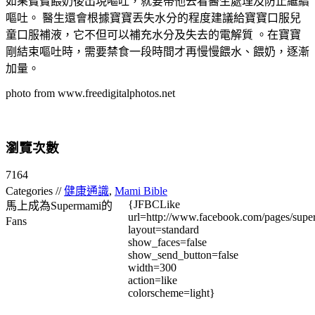
如果寶寶餵奶後出現嘔吐，就要帶他去看醫生處理及防止繼續
嘔吐。 醫生還會根據寶寶丟失水分的程度建議給寶寶口服兒
童口服補液，它不但可以補充水分及失去的電解質 。在寶寶
剛結束嘔吐時，需要禁食一段時間才再慢慢餵水、餵奶，逐漸
加量。
photo from www.freedigitalphotos.net
瀏覽次數
7164
Categories //
健康通識
,
Mami Bible
{JFBCLike
馬上成為Supermami的
url=http://www.facebook.com/pages/su
Fans
layout=standard
show_faces=false
show_send_button=false
width=300
action=like
colorscheme=light}