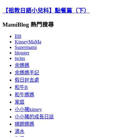
【祖教日語小兒科】點餐篇（下）
MamiBlog 熱門搜尋
BB
KinseyMaMa
Supermami
blogger
twins
余媽媽
余媽媽手記
假日好去處
和牛B
和牛媽媽
家庭
小小豬kinsey
小小豬的成長日誌
晴朗媽媽
湯水