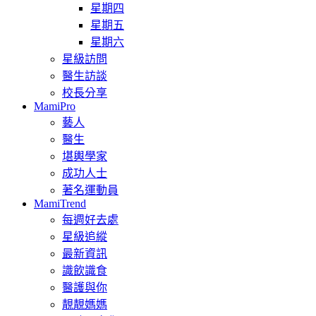
星期四
星期五
星期六
星級訪問
醫生訪談
校長分享
MamiPro
藝人
醫生
堪輿學家
成功人士
著名運動員
MamiTrend
每週好去處
星級追縱
最新資訊
識飲識食
醫護與你
靚靚媽媽