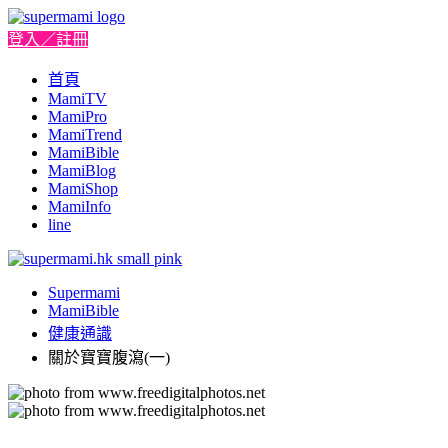
登入／註冊
首頁
MamiTV
MamiPro
MamiTrend
MamiBible
MamiBlog
MamiShop
MamiInfo
line
Supermami
MamiBible
健康通識
關於寶寶腹瀉(一)