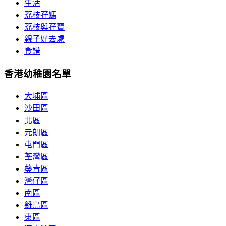
生活
荔枝孖媽
荔枝與孖寶
親子好去處
食譜
香港幼稚園名單
大埔區
沙田區
北區
元朗區
屯門區
荃灣區
葵青區
灣仔區
南區
離島區
東區