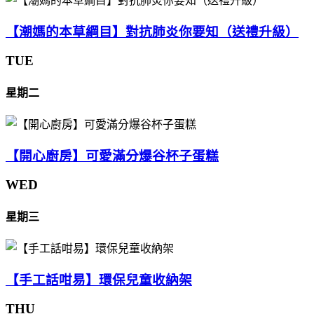
【潮媽的本草綱目】對抗肺炎你要知（送禮升級）
TUE
星期二
【開心廚房】可愛滿分爆谷杯子蛋糕
WED
星期三
【手工話咁易】環保兒童收納架
THU