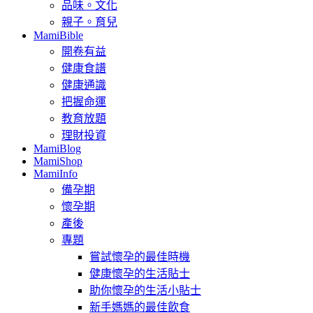
品味。文化
親子。育兒
MamiBible
開卷有益
健康食譜
健康通識
把握命運
教育放題
理財投資
MamiBlog
MamiShop
MamiInfo
備孕期
懷孕期
產後
專題
嘗試懷孕的最佳時機
健康懷孕的生活貼士
助你懷孕的生活小貼士
新手媽媽的最佳飲食