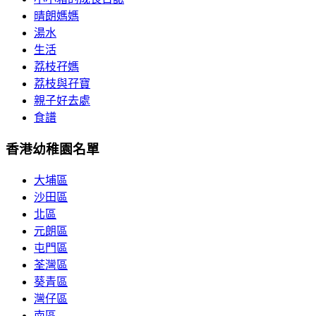
晴朗媽媽
湯水
生活
荔枝孖媽
荔枝與孖寶
親子好去處
食譜
香港幼稚園名單
大埔區
沙田區
北區
元朗區
屯門區
荃灣區
葵青區
灣仔區
南區