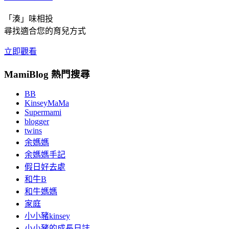
「湊」味相投
尋找適合您的育兒方式
立即觀看
MamiBlog 熱門搜尋
BB
KinseyMaMa
Supermami
blogger
twins
余媽媽
余媽媽手記
假日好去處
和牛B
和牛媽媽
家庭
小小豬kinsey
小小豬的成長日誌