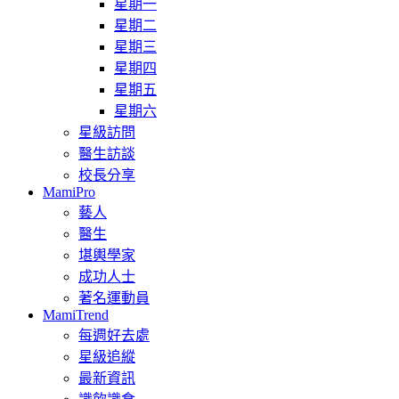
星期一
星期二
星期三
星期四
星期五
星期六
星級訪問
醫生訪談
校長分享
MamiPro
藝人
醫生
堪輿學家
成功人士
著名運動員
MamiTrend
每週好去處
星級追縱
最新資訊