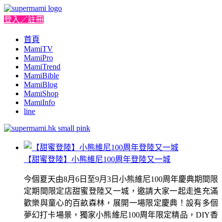
登入／註冊
首頁
MamiTV
MamiPro
MamiTrend
MamiBible
MamiBlog
MamiShop
MamiInfo
line
【甜蜜登陸】小熊維尼100周年登陸又一城
今個夏天由8月6日至9月3日小熊維尼100周年慶典期間限
定期間限定店甜蜜登陸又一城，邀請大家一起走進充滿
歡樂與童心的百畝森林，展開一場限定慶典！設有多個
夢幻打卡場景，獨家小熊維尼100周年限定精品，DIY香