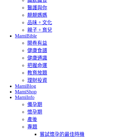
識飲識食
醫護與你
靚靚媽媽
品味。文化
親子。育兒
MamiBible
開卷有益
健康食譜
健康通識
把握命運
教育放題
理財投資
MamiBlog
MamiShop
MamiInfo
備孕期
懷孕期
產後
專題
嘗試懷孕的最佳時機