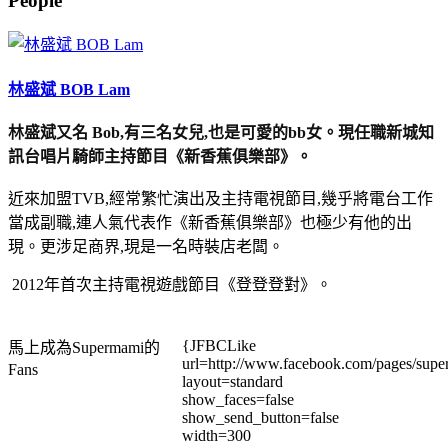
People
林盛斌 BOB Lam
林盛斌又名 Bob,有三名女兒,也是可愛的bb女。現任職新城知
訊台唱片騎師主持節目《新香蕉俱樂部》。
近來加盟TVB,經常繁忙演出及主持電視節目,幾乎將電台工作
當成副職,連人氣代表作《新香蕉俱樂部》也極少有他的出
現。更涉足商界,現是一名時裝店老闆。
2012年首次主持電視遊戲節目《登登登對》。
{JFBCLike
馬上成為Supermami的
url=http://www.facebook.com/pages/su
Fans
layout=standard
show_faces=false
show_send_button=false
width=300