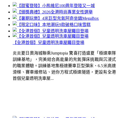
【全港首個】兒童透明洗車屋矚目登場
炎炎夏日奧海城聯乘Jumptopia 驚喜打造盛夏「極速車隊
訓練基地」，完美結合高能量的充氣彈床挑戰與沉浸式
的職業體驗。訓練基地集極速賽車巨型彈床、6.5米高速
滑梯、賽車維修站、迷你方程式極速隧道，更設有全港
首個兒童透明洗車屋...