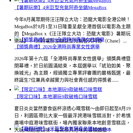
【暑期玩樂】4米巨型充氣阿奇坐鎮MegaBox
今年8月萬眾期待汪汪隊立大功：恐龍大電影全港公映！
MegaBox於8月1至31日隆重呈獻全港首個以電影為主題
的【MegaBox x《汪汪隊立大功：恐龍大電影》暑期玩
樂站】！4米的電影主題巨型充氣警犬阿奇（Chase）...
【頒獎典禮】2026全港時尚專業女性選舉
2026年第十六屆「全港時尚專業女性選舉」頒獎典禮暨
閉幕禮，於日前圓滿結束，本屆選舉以「琥珀如美．聚
煥城光」為主題，經過獨立專業評審團的嚴格甄選，最
終誕生7位兼具卓越實力與社會責任感的得獎者......
【限定口味】本地潮玩9款破格口味雪糕
夏日炎炎當然要食返杯涼透心嘅雪糕～由即日起至8月19
日，利園區帶比大家一個最浮誇港味雪糕派對，於希慎
廣場中庭港味雪糕街，場內獨家聯乘本地創意雪糕店，
大玩9款創意口味！每款極具港味的雪糕體驗！