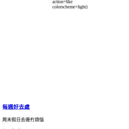
action=like
colorscheme=light}
每週好去處
周末假日去邊冇煩惱