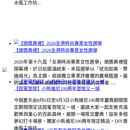
水瓶工作坊...
【頒獎典禮】2026全港時尚專業女性選舉
2026年第十六屆「全港時尚專業女性選舉」頒獎典禮暨
閉幕禮，於日前圓滿結束，本屆選舉以「琥珀如美．聚
煥城光」為主題，經過獨立專業評審團的嚴格甄選，最
終誕生7位兼具卓越實力與社會責任感的得獎者......
【甜蜜登陸】小熊維尼100周年登陸又一城
今個夏天由8月6日至9月3日小熊維尼100周年慶典期間限
定期間限定店甜蜜登陸又一城，邀請大家一起走進充滿
歡樂與童心的百畝森林，展開一場限定慶典！設有多個
夢幻打卡場景，獨家小熊維尼100周年限定精品，DIY香
水瓶工作坊...