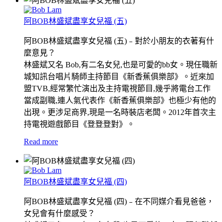
阿BOB林盛斌盡享女兒福 (五)
阿BOB林盛斌盡享女兒福 (五)﹣對於小朋友的衣著有什
麼意見？
林盛斌又名 Bob,有二名女兒,也是可愛的bb女。現任職新
城知訊台唱片騎師主持節目《新香蕉俱樂部》。近來加
盟TVB,經常繁忙演出及主持電視節目,幾乎將電台工作
當成副職,連人氣代表作《新香蕉俱樂部》也極少有他的
出現。更涉足商界,現是一名時裝店老闆。2012年首次主
持電視遊戲節目《登登登對》。
Read more
阿BOB林盛斌盡享女兒福 (四)
阿BOB林盛斌盡享女兒福 (四)﹣在不同媒介看見爸爸，
女兒會有什麼感受？