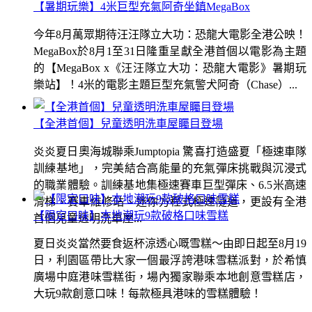
【暑期玩樂】4米巨型充氣阿奇坐鎮MegaBox
今年8月萬眾期待汪汪隊立大功：恐龍大電影全港公映！
MegaBox於8月1至31日隆重呈獻全港首個以電影為主題
的【MegaBox x《汪汪隊立大功：恐龍大電影》暑期玩
樂站】！4米的電影主題巨型充氣警犬阿奇（Chase）...
【全港首個】兒童透明洗車屋矚目登場
炎炎夏日奧海城聯乘Jumptopia 驚喜打造盛夏「極速車隊
訓練基地」，完美結合高能量的充氣彈床挑戰與沉浸式
的職業體驗。訓練基地集極速賽車巨型彈床、6.5米高速
滑梯、賽車維修站、迷你方程式極速隧道，更設有全港
【限定口味】本地潮玩9款破格口味雪糕
首個兒童透明洗車屋...
夏日炎炎當然要食返杯涼透心嘅雪糕～由即日起至8月19
日，利園區帶比大家一個最浮誇港味雪糕派對，於希慎
廣場中庭港味雪糕街，場內獨家聯乘本地創意雪糕店，
大玩9款創意口味！每款極具港味的雪糕體驗！