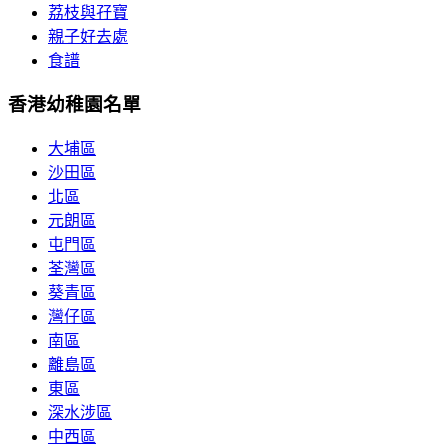
荔枝與孖寶
親子好去處
食譜
香港幼稚園名單
大埔區
沙田區
北區
元朗區
屯門區
荃灣區
葵青區
灣仔區
南區
離島區
東區
深水涉區
中西區