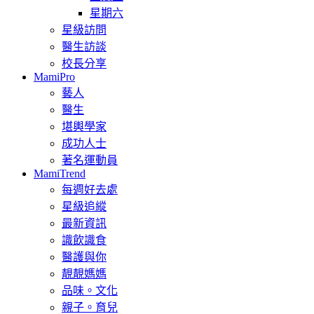
星期六
星級訪問
醫生訪談
校長分享
MamiPro
藝人
醫生
堪輿學家
成功人士
著名運動員
MamiTrend
每週好去處
星級追縱
最新資訊
識飲識食
醫護與你
靚靚媽媽
品味。文化
親子。育兒