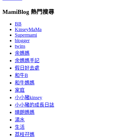
MamiBlog 熱門搜尋
BB
KinseyMaMa
Supermami
blogger
twins
余媽媽
余媽媽手記
假日好去處
和牛B
和牛媽媽
家庭
小小豬kinsey
小小豬的成長日誌
晴朗媽媽
湯水
生活
荔枝孖媽