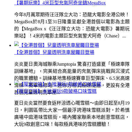
【暑期玩樂】4米巨型充氣阿奇坐鎮MegaBox
今年8月萬眾期待汪汪隊立大功：恐龍大電影全港公映！
MegaBox於8月1至31日隆重呈獻全港首個以電影為主題
的【MegaBox x《汪汪隊立大功：恐龍大電影》暑期玩
樂站】！4米的電影主題巨型充氣警犬阿奇（Chase）...
【全港首個】兒童透明洗車屋矚目登場
炎炎夏日奧海城聯乘Jumptopia 驚喜打造盛夏「極速車隊
訓練基地」，完美結合高能量的充氣彈床挑戰與沉浸式
的職業體驗。訓練基地集極速賽車巨型彈床、6.5米高速
滑梯、賽車維修站、迷你方程式極速隧道，更設有全港
【限定口味】本地潮玩9款破格口味雪糕
首個兒童透明洗車屋...
夏日炎炎當然要食返杯涼透心嘅雪糕～由即日起至8月19
日，利園區帶比大家一個最浮誇港味雪糕派對，於希慎
廣場中庭港味雪糕街，場內獨家聯乘本地創意雪糕店，
大玩9款創意口味！每款極具港味的雪糕體驗！