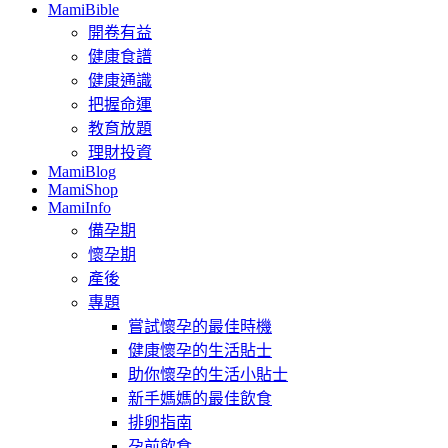
MamiBible
開卷有益
健康食譜
健康通識
把握命運
教育放題
理財投資
MamiBlog
MamiShop
MamiInfo
備孕期
懷孕期
產後
專題
嘗試懷孕的最佳時機
健康懷孕的生活貼士
助你懷孕的生活小貼士
新手媽媽的最佳飲食
排卵指南
孕前飲食