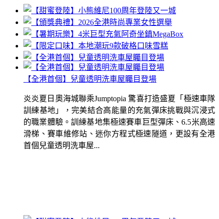
【全港首個】兒童透明洗車屋矚目登場
炎炎夏日奧海城聯乘Jumptopia 驚喜打造盛夏「極速車隊
訓練基地」，完美結合高能量的充氣彈床挑戰與沉浸式
的職業體驗。訓練基地集極速賽車巨型彈床、6.5米高速
滑梯、賽車維修站、迷你方程式極速隧道，更設有全港
首個兒童透明洗車屋...