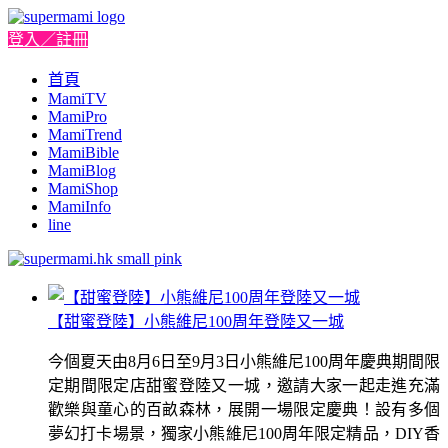
登入／註冊
首頁
MamiTV
MamiPro
MamiTrend
MamiBible
MamiBlog
MamiShop
MamiInfo
line
【甜蜜登陸】小熊維尼100周年登陸又一城
今個夏天由8月6日至9月3日小熊維尼100周年慶典期間限
定期間限定店甜蜜登陸又一城，邀請大家一起走進充滿
歡樂與童心的百畝森林，展開一場限定慶典！設有多個
夢幻打卡場景，獨家小熊維尼100周年限定精品，DIY香