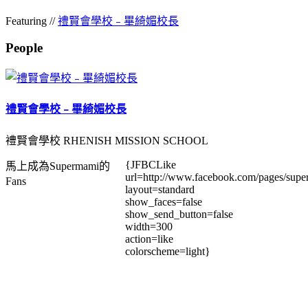
Featuring //
禮賢會學校﹣畢綺媚校長
People
禮賢會學校﹣畢綺媚校長
禮賢會學校 RHENISH MISSION SCHOOL
{JFBCLike
馬上成為Supermami的
url=http://www.facebook.com/pages/su
Fans
layout=standard
show_faces=false
show_send_button=false
width=300
action=like
colorscheme=light}