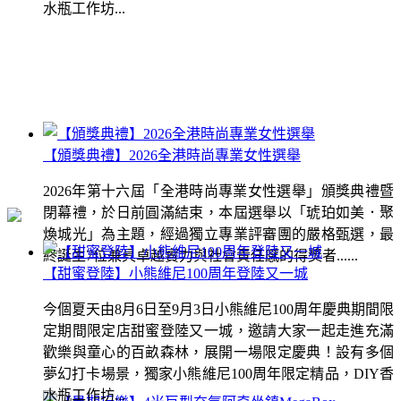
水瓶工作坊...
【頒獎典禮】2026全港時尚專業女性選舉
2026年第十六屆「全港時尚專業女性選舉」頒獎典禮暨
閉幕禮，於日前圓滿結束，本屆選舉以「琥珀如美．聚
煥城光」為主題，經過獨立專業評審團的嚴格甄選，最
終誕生7位兼具卓越實力與社會責任感的得獎者......
【甜蜜登陸】小熊維尼100周年登陸又一城
今個夏天由8月6日至9月3日小熊維尼100周年慶典期間限
定期間限定店甜蜜登陸又一城，邀請大家一起走進充滿
歡樂與童心的百畝森林，展開一場限定慶典！設有多個
夢幻打卡場景，獨家小熊維尼100周年限定精品，DIY香
水瓶工作坊...