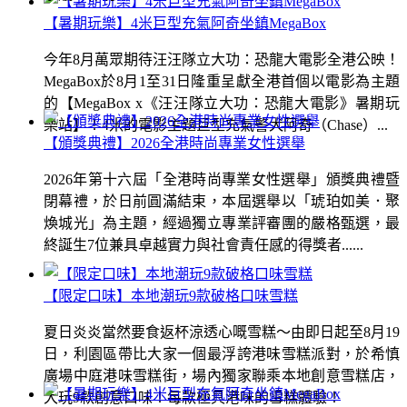
【暑期玩樂】4米巨型充氣阿奇坐鎮MegaBox
今年8月萬眾期待汪汪隊立大功：恐龍大電影全港公映！
MegaBox於8月1至31日隆重呈獻全港首個以電影為主題
的【MegaBox x《汪汪隊立大功：恐龍大電影》暑期玩
樂站】！4米的電影主題巨型充氣警犬阿奇（Chase）...
【頒獎典禮】2026全港時尚專業女性選舉
2026年第十六屆「全港時尚專業女性選舉」頒獎典禮暨
閉幕禮，於日前圓滿結束，本屆選舉以「琥珀如美．聚
煥城光」為主題，經過獨立專業評審團的嚴格甄選，最
終誕生7位兼具卓越實力與社會責任感的得獎者......
【限定口味】本地潮玩9款破格口味雪糕
夏日炎炎當然要食返杯涼透心嘅雪糕～由即日起至8月19
日，利園區帶比大家一個最浮誇港味雪糕派對，於希慎
廣場中庭港味雪糕街，場內獨家聯乘本地創意雪糕店，
大玩9款創意口味！每款極具港味的雪糕體驗！