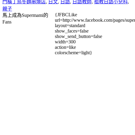
門橫丁烏冬麵串燒店
,
日文
,
日語
,
日語教師
,
祖教日語小兒科
,
親子
{JFBCLike
馬上成為Supermami的
url=http://www.facebook.com/pages/su
Fans
layout=standard
show_faces=false
show_send_button=false
width=300
action=like
colorscheme=light}