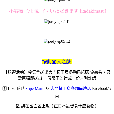
不客氣了/ 開動了 - いただきます [itadakimasu]
按此登入遊戲
【送禮活動】今集會送出大門橫丁烏冬麵串燒店 優惠卷，只
需惠顧即送出 一份蟹子沙律或一份吉列炸蝦
1️⃣ Like 我哋
SuperMami
及
大門橫丁烏冬麵串燒店
Facebook專
頁
2️⃣ 請在留言區上載《在日本最想食什麼食物》