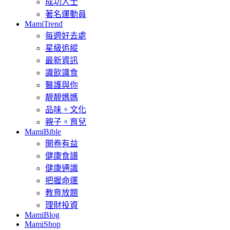
成功人士
著名運動員
MamiTrend
每週好去處
星級追縱
最新資訊
識飲識食
醫護與你
靚靚媽媽
品味。文化
親子。育兒
MamiBible
開卷有益
健康食譜
健康通識
把握命運
教育放題
理財投資
MamiBlog
MamiShop