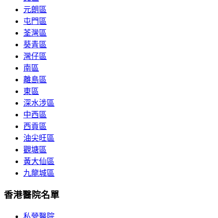
元朗區
屯門區
荃灣區
葵青區
灣仔區
南區
離島區
東區
深水涉區
中西區
西貢區
油尖旺區
觀塘區
黃大仙區
九龍城區
香港醫院名單
私營醫院