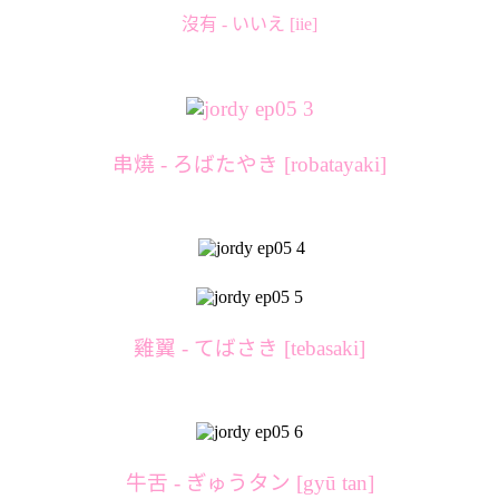
沒有 - いいえ [iie]
串燒 - ろばたやき [robatayaki]
雞翼 - てばさき [tebasaki]
牛舌 - ぎゅうタン [gyū tan]