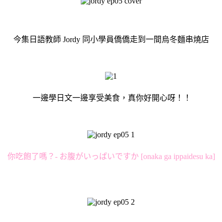
今集日語教師 Jordy 同小學員僑僑走到一間烏冬麵串燒店
一邊學日文一邊享受美食，真你好開心呀！！
你吃飽了嗎？- お腹がいっぱいですか [onaka ga ippaidesu ka]