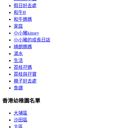
假日好去處
和牛B
和牛媽媽
家庭
小小豬kinsey
小小豬的成長日誌
晴朗媽媽
湯水
生活
荔枝孖媽
荔枝與孖寶
親子好去處
食譜
香港幼稚園名單
大埔區
沙田區
北區