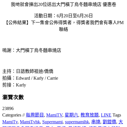
我哋就會揀出20位送出大門橫丁烏冬麵串燒店 優惠卷
活動日期：6月20日至6月26日
【公佈結果】下一集會公佈得獎者，得獎者我們會有專人PM
聯絡
嗚謝：大門橫丁烏冬麵串燒店
主持：日語教師祖迪/僑僑
拍攝：Edward / Karly / Carrie
剪接：Karly
瀏覽次數
23896
Categories //
每周節目
,
MamiTV
,
星期六
,
教育放題
,
LINE
Tags
MamiTv
,
MamiTvhk
,
Supermami
,
supermamihk
,
串燒
,
劉鎧僑
,
大