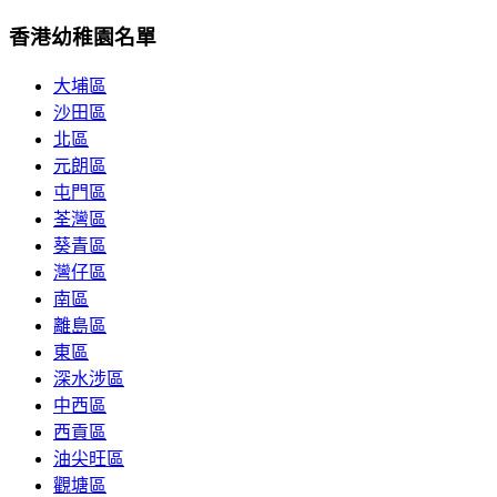
香港幼稚園名單
大埔區
沙田區
北區
元朗區
屯門區
荃灣區
葵青區
灣仔區
南區
離島區
東區
深水涉區
中西區
西貢區
油尖旺區
觀塘區