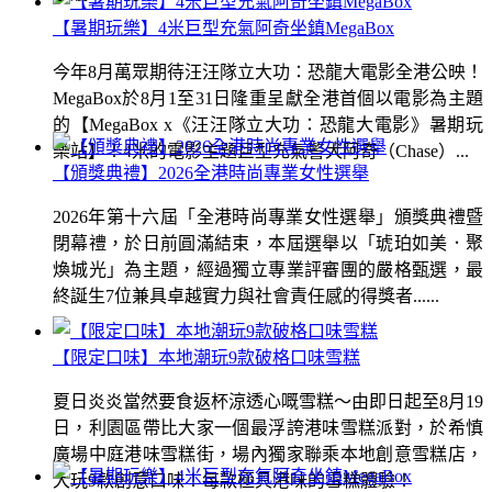
【暑期玩樂】4米巨型充氣阿奇坐鎮MegaBox
今年8月萬眾期待汪汪隊立大功：恐龍大電影全港公映！
MegaBox於8月1至31日隆重呈獻全港首個以電影為主題
的【MegaBox x《汪汪隊立大功：恐龍大電影》暑期玩
樂站】！4米的電影主題巨型充氣警犬阿奇（Chase）...
【頒獎典禮】2026全港時尚專業女性選舉
2026年第十六屆「全港時尚專業女性選舉」頒獎典禮暨
閉幕禮，於日前圓滿結束，本屆選舉以「琥珀如美．聚
煥城光」為主題，經過獨立專業評審團的嚴格甄選，最
終誕生7位兼具卓越實力與社會責任感的得獎者......
【限定口味】本地潮玩9款破格口味雪糕
夏日炎炎當然要食返杯涼透心嘅雪糕～由即日起至8月19
日，利園區帶比大家一個最浮誇港味雪糕派對，於希慎
廣場中庭港味雪糕街，場內獨家聯乘本地創意雪糕店，
大玩9款創意口味！每款極具港味的雪糕體驗！