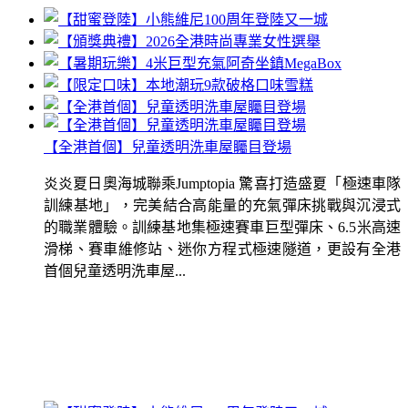
【全港首個】兒童透明洗車屋矚目登場
炎炎夏日奧海城聯乘Jumptopia 驚喜打造盛夏「極速車隊
訓練基地」，完美結合高能量的充氣彈床挑戰與沉浸式
的職業體驗。訓練基地集極速賽車巨型彈床、6.5米高速
滑梯、賽車維修站、迷你方程式極速隧道，更設有全港
首個兒童透明洗車屋...