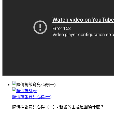
陳倩揚談育兒心得(一)
陳倩揚談育兒心得（一）- 新書的主題是圍繞什麼？