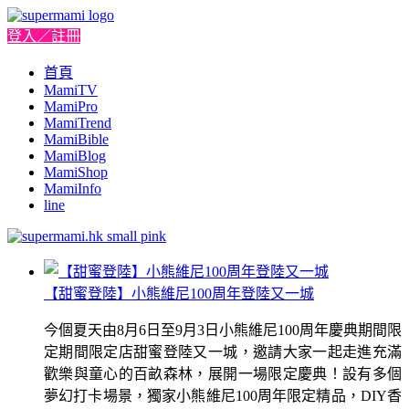
登入／註冊
首頁
MamiTV
MamiPro
MamiTrend
MamiBible
MamiBlog
MamiShop
MamiInfo
line
【甜蜜登陸】小熊維尼100周年登陸又一城
今個夏天由8月6日至9月3日小熊維尼100周年慶典期間限
定期間限定店甜蜜登陸又一城，邀請大家一起走進充滿
歡樂與童心的百畝森林，展開一場限定慶典！設有多個
夢幻打卡場景，獨家小熊維尼100周年限定精品，DIY香