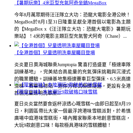
【暑期玩樂】4米巨型充氣阿奇坐鎮MegaBox
今年8月萬眾期待汪汪隊立大功：恐龍大電影全港公映！
MegaBox於8月1至31日隆重呈獻全港首個以電影為主題
的【MegaBox x《汪汪隊立大功：恐龍大電影》暑期玩
樂站】！4米的電影主題巨型充氣警犬阿奇（Chase）...
【全港首個】兒童透明洗車屋矚目登場
炎炎夏日奧海城聯乘Jumptopia 驚喜打造盛夏「極速車隊
訓練基地」，完美結合高能量的充氣彈床挑戰與沉浸式
的職業體驗。訓練基地集極速賽車巨型彈床、6.5米高速
滑梯、賽車維修站、迷你方程式極速隧道，更設有全港
【限定口味】本地潮玩9款破格口味雪糕
首個兒童透明洗車屋...
夏日炎炎當然要食返杯涼透心嘅雪糕～由即日起至8月19
日，利園區帶比大家一個最浮誇港味雪糕派對，於希慎
廣場中庭港味雪糕街，場內獨家聯乘本地創意雪糕店，
大玩9款創意口味！每款極具港味的雪糕體驗！