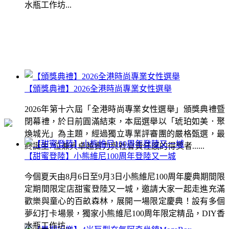
水瓶工作坊...
【頒獎典禮】2026全港時尚專業女性選舉
2026年第十六屆「全港時尚專業女性選舉」頒獎典禮暨
閉幕禮，於日前圓滿結束，本屆選舉以「琥珀如美．聚
煥城光」為主題，經過獨立專業評審團的嚴格甄選，最
終誕生7位兼具卓越實力與社會責任感的得獎者......
【甜蜜登陸】小熊維尼100周年登陸又一城
今個夏天由8月6日至9月3日小熊維尼100周年慶典期間限
定期間限定店甜蜜登陸又一城，邀請大家一起走進充滿
歡樂與童心的百畝森林，展開一場限定慶典！設有多個
夢幻打卡場景，獨家小熊維尼100周年限定精品，DIY香
水瓶工作坊...