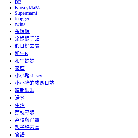
BB
KinseyMaMa
Supermami
blogger
twins
余媽媽
余媽媽手記
假日好去處
和牛B
和牛媽媽
家庭
小小豬kinsey
小小豬的成長日誌
晴朗媽媽
湯水
生活
荔枝孖媽
荔枝與孖寶
親子好去處
食譜