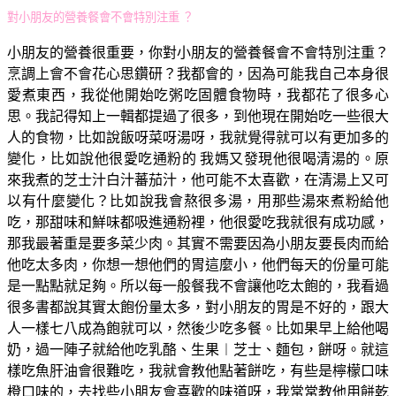
對小朋友的營養餐會不會特別注重 ？
小朋友的營養很重要，你對小朋友的營養餐會不會特別注重？
烹調上會不會花心思鑽研？我都會的，因為可能我自己本身很
愛煮東西，我從他開始吃粥吃固體食物時，我都花了很多心
思。我記得知上一輯都提過了很多，到他現在開始吃一些很大
人的食物，比如說飯呀菜呀湯呀，我就覺得就可以有更加多的
變化，比如說他很愛吃通粉的 我媽又發現他很喝清湯的。原
來我煮的芝士汁白汁蕃茄汁，他可能不太喜歡，在清湯上又可
以有什麼變化？比如說我會熬很多湯，用那些湯來煮粉給他
吃，那甜味和鮮味都吸進通粉裡，他很愛吃我就很有成功感，
那我最著重是要多菜少肉。其實不需要因為小朋友要長肉而給
他吃太多肉，你想一想他們的胃這麼小，他們每天的份量可能
是一點點就足夠。所以每一般餐我不會讓他吃太飽的，我看過
很多書都說其實太飽份量太多，對小朋友的胃是不好的，跟大
人一樣七八成為飽就可以，然後少吃多餐。比如果早上給他喝
奶，過一陣子就給他吃乳酪、生果︱芝士、麵包，餅呀。就這
樣吃魚肝油會很難吃，我就會教他點著餅吃，有些是檸檬口味
橙口味的，去找些小朋友會喜歡的味道呀，我常常教他用餅乾