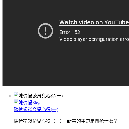
陳倩揚談育兒心得(一)
陳倩揚談育兒心得（一）- 新書的主題是圍繞什麼？