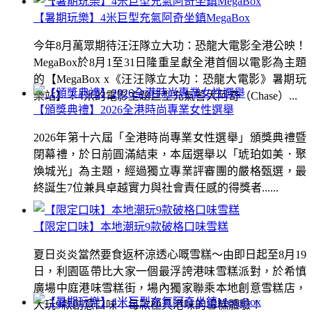
【暑期玩樂】4米巨型充氣阿奇坐鎮MegaBox
今年8月萬眾期待汪汪隊立大功：恐龍大電影全港公映！
MegaBox於8月1至31日隆重呈獻全港首個以電影為主題
的【MegaBox x《汪汪隊立大功：恐龍大電影》暑期玩
樂站】！4米的電影主題巨型充氣警犬阿奇（Chase）...
【頒獎典禮】2026全港時尚專業女性選舉
2026年第十六屆「全港時尚專業女性選舉」頒獎典禮暨
閉幕禮，於日前圓滿結束，本屆選舉以「琥珀如美．聚
煥城光」為主題，經過獨立專業評審團的嚴格甄選，最
終誕生7位兼具卓越實力與社會責任感的得獎者......
【限定口味】本地潮玩9款破格口味雪糕
夏日炎炎當然要食返杯涼透心嘅雪糕～由即日起至8月19
日，利園區帶比大家一個最浮誇港味雪糕派對，於希慎
廣場中庭港味雪糕街，場內獨家聯乘本地創意雪糕店，
大玩9款創意口味！每款極具港味的雪糕體驗！