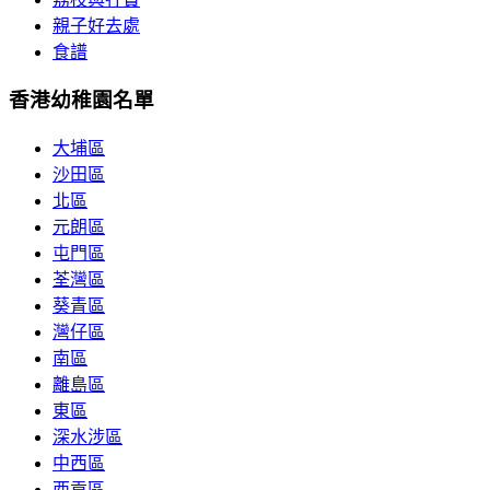
親子好去處
食譜
香港幼稚園名單
大埔區
沙田區
北區
元朗區
屯門區
荃灣區
葵青區
灣仔區
南區
離島區
東區
深水涉區
中西區
西貢區