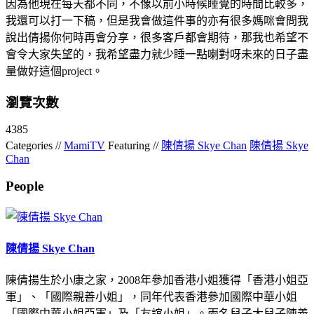
因為他現在每天都不同，不像以前小時候睡覺的時間比較多，
我還可以打一下稿，但是我會做這件事的亦有很多媽咪會問我
說出倩揚你何時再會分享，很多客戶都會期待，那我也希望不
會令大家失望的，我希望盡力就少睡一點喇對呀未來的日子盡
量做好這個project。
瀏覽次數
4385
Categories //
MamiTV
Featuring //
陳倩揚 Skye Chan
陳倩揚 Skye
Chan
People
陳倩揚 Skye Chan
陳倩揚生於小康之家，2008年參加香港小姐獲得「香港小姐亞
軍」、「國際親善小姐」，同年代表香港參加國際中華小姐
「國際中華小姐亞軍」及「友誼小姐」。兩名兒子大兒子陳羲