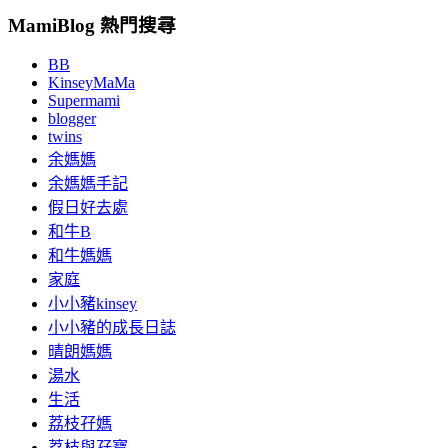
MamiBlog 熱門搜尋
BB
KinseyMaMa
Supermami
blogger
twins
余媽媽
余媽媽手記
假日好去處
和牛B
和牛媽媽
家庭
小小豬kinsey
小小豬的成長日誌
晴朗媽媽
湯水
生活
荔枝孖媽
荔枝與孖寶