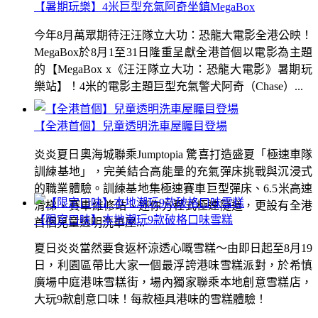
【暑期玩樂】4米巨型充氣阿奇坐鎮MegaBox
今年8月萬眾期待汪汪隊立大功：恐龍大電影全港公映！
MegaBox於8月1至31日隆重呈獻全港首個以電影為主題
的【MegaBox x《汪汪隊立大功：恐龍大電影》暑期玩
樂站】！4米的電影主題巨型充氣警犬阿奇（Chase）...
【全港首個】兒童透明洗車屋矚目登場
炎炎夏日奧海城聯乘Jumptopia 驚喜打造盛夏「極速車隊
訓練基地」，完美結合高能量的充氣彈床挑戰與沉浸式
的職業體驗。訓練基地集極速賽車巨型彈床、6.5米高速
滑梯、賽車維修站、迷你方程式極速隧道，更設有全港
【限定口味】本地潮玩9款破格口味雪糕
首個兒童透明洗車屋...
夏日炎炎當然要食返杯涼透心嘅雪糕～由即日起至8月19
日，利園區帶比大家一個最浮誇港味雪糕派對，於希慎
廣場中庭港味雪糕街，場內獨家聯乘本地創意雪糕店，
大玩9款創意口味！每款極具港味的雪糕體驗！