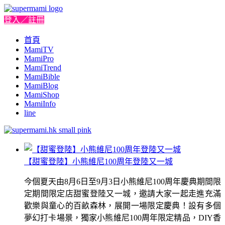
登入／註冊
首頁
MamiTV
MamiPro
MamiTrend
MamiBible
MamiBlog
MamiShop
MamiInfo
line
【甜蜜登陸】小熊維尼100周年登陸又一城
今個夏天由8月6日至9月3日小熊維尼100周年慶典期間限
定期間限定店甜蜜登陸又一城，邀請大家一起走進充滿
歡樂與童心的百畝森林，展開一場限定慶典！設有多個
夢幻打卡場景，獨家小熊維尼100周年限定精品，DIY香