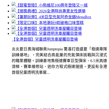
【全港首個】兒童透明洗車屋矚目登場
炎炎夏日奧海城聯乘Jumptopia 驚喜打造盛夏「極速車隊
訓練基地」，完美結合高能量的充氣彈床挑戰與沉浸式
的職業體驗。訓練基地集極速賽車巨型彈床、6.5米高速
滑梯、賽車維修站、迷你方程式極速隧道，更設有全港
首個兒童透明洗車屋...