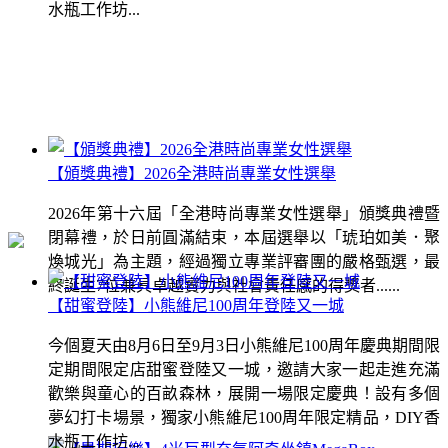
水瓶工作坊...
【頒獎典禮】2026全港時尚專業女性選舉
2026年第十六屆「全港時尚專業女性選舉」頒獎典禮暨
閉幕禮，於日前圓滿結束，本屆選舉以「琥珀如美．聚
煥城光」為主題，經過獨立專業評審團的嚴格甄選，最
終誕生7位兼具卓越實力與社會責任感的得獎者......
【甜蜜登陸】小熊維尼100周年登陸又一城
今個夏天由8月6日至9月3日小熊維尼100周年慶典期間限
定期間限定店甜蜜登陸又一城，邀請大家一起走進充滿
歡樂與童心的百畝森林，展開一場限定慶典！設有多個
夢幻打卡場景，獨家小熊維尼100周年限定精品，DIY香
水瓶工作坊...