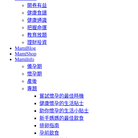
開卷有益
健康食譜
健康通識
把握命運
教育放題
理財投資
MamiBlog
MamiShop
MamiInfo
備孕期
懷孕期
產後
專題
嘗試懷孕的最佳時機
健康懷孕的生活貼士
助你懷孕的生活小貼士
新手媽媽的最佳飲食
排卵指南
孕前飲食