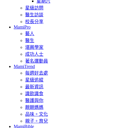
星期六
星級訪問
醫生訪談
校長分享
MamiPro
藝人
醫生
堪輿學家
成功人士
著名運動員
MamiTrend
每週好去處
星級追縱
最新資訊
識飲識食
醫護與你
靚靚媽媽
品味。文化
親子。育兒
MamiBible