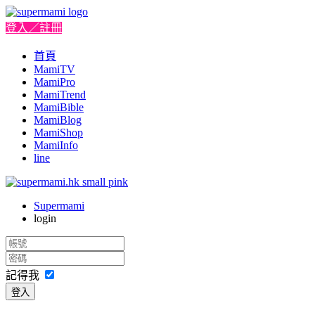
登入／註冊
首頁
MamiTV
MamiPro
MamiTrend
MamiBible
MamiBlog
MamiShop
MamiInfo
line
Supermami
login
記得我
登入