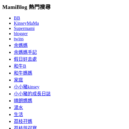
MamiBlog 熱門搜尋
BB
KinseyMaMa
Supermami
blogger
twins
余媽媽
余媽媽手記
假日好去處
和牛B
和牛媽媽
家庭
小小豬kinsey
小小豬的成長日誌
晴朗媽媽
湯水
生活
荔枝孖媽
荔枝與孖寶