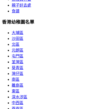
親子好去處
食譜
香港幼稚園名單
大埔區
沙田區
北區
元朗區
屯門區
荃灣區
葵青區
灣仔區
南區
離島區
東區
深水涉區
中西區
西貢區