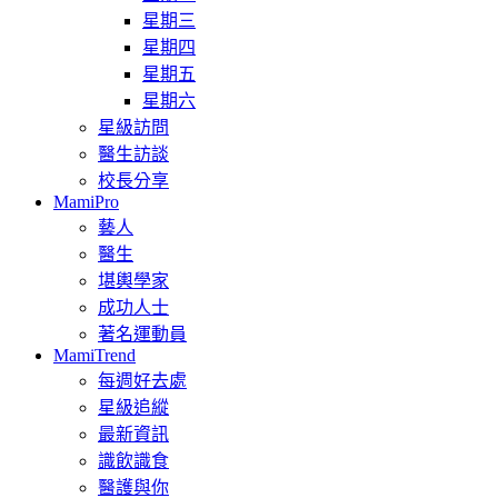
星期三
星期四
星期五
星期六
星級訪問
醫生訪談
校長分享
MamiPro
藝人
醫生
堪輿學家
成功人士
著名運動員
MamiTrend
每週好去處
星級追縱
最新資訊
識飲識食
醫護與你