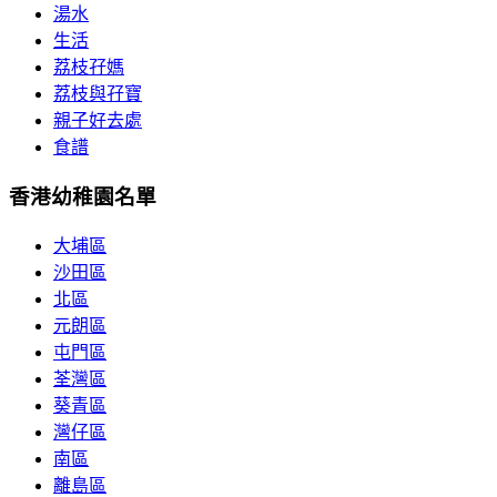
湯水
生活
荔枝孖媽
荔枝與孖寶
親子好去處
食譜
香港幼稚園名單
大埔區
沙田區
北區
元朗區
屯門區
荃灣區
葵青區
灣仔區
南區
離島區