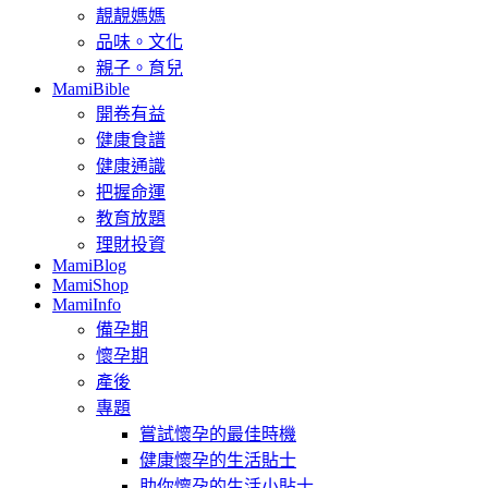
靚靚媽媽
品味。文化
親子。育兒
MamiBible
開卷有益
健康食譜
健康通識
把握命運
教育放題
理財投資
MamiBlog
MamiShop
MamiInfo
備孕期
懷孕期
產後
專題
嘗試懷孕的最佳時機
健康懷孕的生活貼士
助你懷孕的生活小貼士