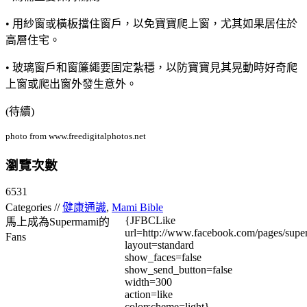
• 用紗窗或橫板擋住窗戶，以免寶寶爬上窗，尤其如果居住於
高層住宅。
• 玻璃窗戶和窗簾繩要固定紮穩，以防寶寶見其晃動時好奇爬
上窗或爬出窗外發生意外。
(待續)
photo from www.freedigitalphotos.net
瀏覽次數
6531
Categories //
健康通識
,
Mami Bible
{JFBCLike
馬上成為Supermami的
url=http://www.facebook.com/pages/su
Fans
layout=standard
show_faces=false
show_send_button=false
width=300
action=like
colorscheme=light}