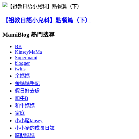
【祖教日語小兒科】點餐篇（下）
MamiBlog 熱門搜尋
BB
KinseyMaMa
Supermami
blogger
twins
余媽媽
余媽媽手記
假日好去處
和牛B
和牛媽媽
家庭
小小豬kinsey
小小豬的成長日誌
晴朗媽媽