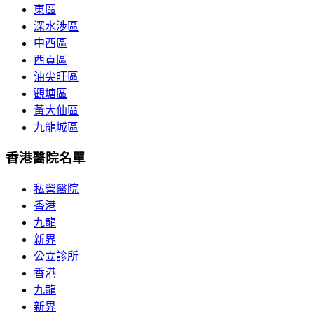
東區
深水涉區
中西區
西貢區
油尖旺區
觀塘區
黃大仙區
九龍城區
香港醫院名單
私營醫院
香港
九龍
新界
公立診所
香港
九龍
新界