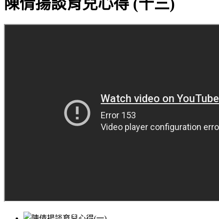
陳倩揚談育兒心得 (十三)