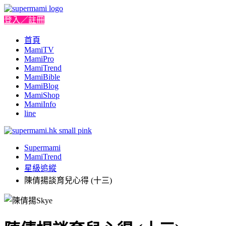
登入／註冊
首頁
MamiTV
MamiPro
MamiTrend
MamiBible
MamiBlog
MamiShop
MamiInfo
line
Supermami
MamiTrend
星級追縱
陳倩揚談育兒心得 (十三)