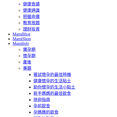
健康食譜
健康通識
把握命運
教育放題
理財投資
MamiBlog
MamiShop
MamiInfo
備孕期
懷孕期
產後
專題
嘗試懷孕的最佳時機
健康懷孕的生活貼士
助你懷孕的生活小貼士
新手媽媽的最佳飲食
排卵指南
孕前飲食
孕媽媽的飲食