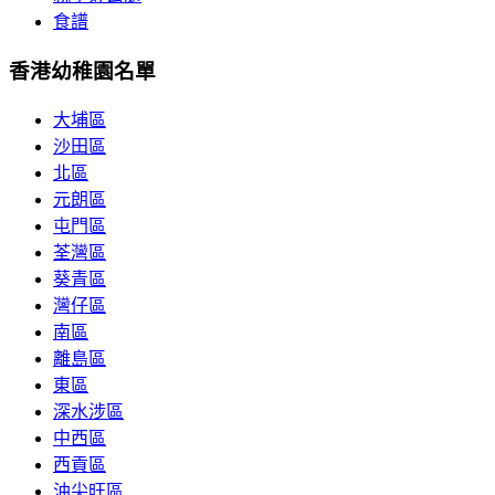
食譜
香港幼稚園名單
大埔區
沙田區
北區
元朗區
屯門區
荃灣區
葵青區
灣仔區
南區
離島區
東區
深水涉區
中西區
西貢區
油尖旺區