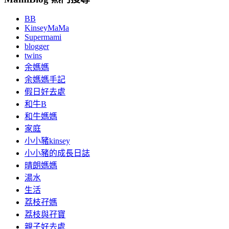
BB
KinseyMaMa
Supermami
blogger
twins
余媽媽
余媽媽手記
假日好去處
和牛B
和牛媽媽
家庭
小小豬kinsey
小小豬的成長日誌
晴朗媽媽
湯水
生活
荔枝孖媽
荔枝與孖寶
親子好去處