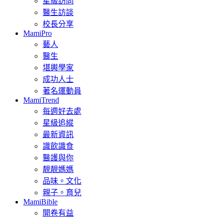
星級訪問
醫生訪談
校長分享
MamiPro
藝人
醫生
堪輿學家
成功人士
著名運動員
MamiTrend
每週好去處
星級追縱
最新資訊
識飲識食
醫護與你
靚靚媽媽
品味。文化
親子。育兒
MamiBible
開卷有益