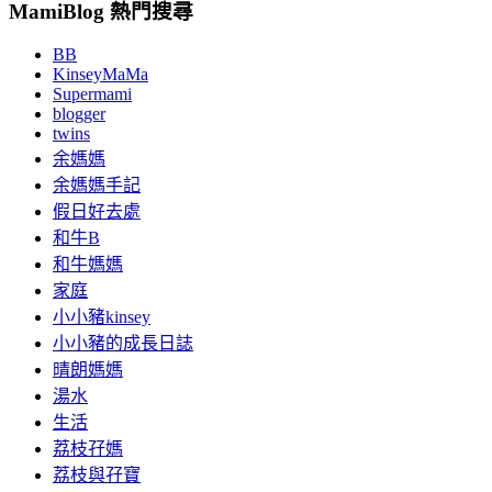
MamiBlog 熱門搜尋
BB
KinseyMaMa
Supermami
blogger
twins
余媽媽
余媽媽手記
假日好去處
和牛B
和牛媽媽
家庭
小小豬kinsey
小小豬的成長日誌
晴朗媽媽
湯水
生活
荔枝孖媽
荔枝與孖寶