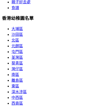
親子好去處
食譜
香港幼稚園名單
大埔區
沙田區
北區
元朗區
屯門區
荃灣區
葵青區
灣仔區
南區
離島區
東區
深水涉區
中西區
西貢區