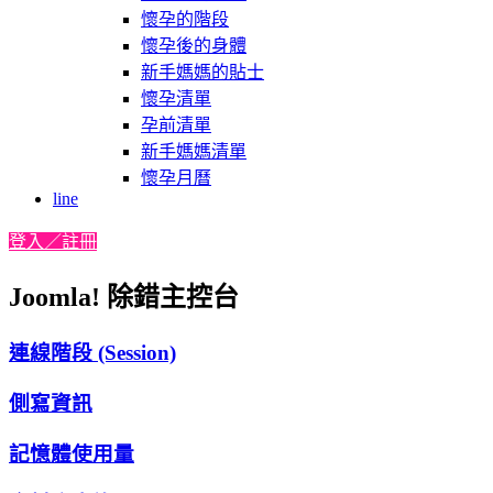
懷孕的階段
懷孕後的身體
新手媽媽的貼士
懷孕清單
孕前清單
新手媽媽清單
懷孕月曆
line
登入／註冊
Joomla! 除錯主控台
連線階段 (Session)
側寫資訊
記憶體使用量