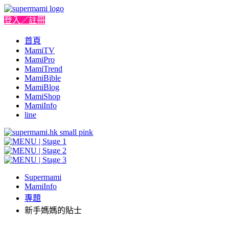
登入／註冊
首頁
MamiTV
MamiPro
MamiTrend
MamiBible
MamiBlog
MamiShop
MamiInfo
line
Supermami
MamiInfo
專題
新手媽媽的貼士