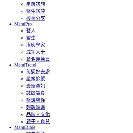
星級訪問
醫生訪談
校長分享
MamiPro
藝人
醫生
堪輿學家
成功人士
著名運動員
MamiTrend
每週好去處
星級追縱
最新資訊
識飲識食
醫護與你
靚靚媽媽
品味。文化
親子。育兒
MamiBible