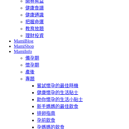
開卷有益
健康食譜
健康通識
把握命運
教育放題
理財投資
MamiBlog
MamiShop
MamiInfo
備孕期
懷孕期
產後
專題
嘗試懷孕的最佳時機
健康懷孕的生活貼士
助你懷孕的生活小貼士
新手媽媽的最佳飲食
排卵指南
孕前飲食
孕媽媽的飲食