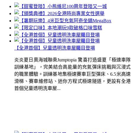
【全港首個】兒童透明洗車屋矚目登場
炎炎夏日奧海城聯乘Jumptopia 驚喜打造盛夏「極速車隊
訓練基地」，完美結合高能量的充氣彈床挑戰與沉浸式
的職業體驗。訓練基地集極速賽車巨型彈床、6.5米高速
滑梯、賽車維修站、迷你方程式極速隧道，更設有全港
首個兒童透明洗車屋...