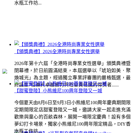
水瓶工作坊...
【頒獎典禮】2026全港時尚專業女性選舉
2026年第十六屆「全港時尚專業女性選舉」頒獎典禮暨
閉幕禮，於日前圓滿結束，本屆選舉以「琥珀如美．聚
煥城光」為主題，經過獨立專業評審團的嚴格甄選，最
終誕生7位兼具卓越實力與社會責任感的得獎者......
【甜蜜登陸】小熊維尼100周年登陸又一城
今個夏天由8月6日至9月3日小熊維尼100周年慶典期間限
定期間限定店甜蜜登陸又一城，邀請大家一起走進充滿
歡樂與童心的百畝森林，展開一場限定慶典！設有多個
夢幻打卡場景，獨家小熊維尼100周年限定精品，DIY香
水瓶工作坊...