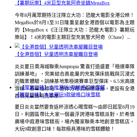
【暑期玩樂】4米巨型充氣阿奇坐鎮MegaBox
今年8月萬眾期待汪汪隊立大功：恐龍大電影全港公映！
MegaBox於8月1至31日隆重呈獻全港首個以電影為主題
的【MegaBox x《汪汪隊立大功：恐龍大電影》暑期玩
樂站】！4米的電影主題巨型充氣警犬阿奇（Chase）...
【全港首個】兒童透明洗車屋矚目登場
炎炎夏日奧海城聯乘Jumptopia 驚喜打造盛夏「極速車隊
訓練基地」，完美結合高能量的充氣彈床挑戰與沉浸式
的職業體驗。訓練基地集極速賽車巨型彈床、6.5米高速
滑梯、賽車維修站、迷你方程式極速隧道，更設有全港
【限定口味】本地潮玩9款破格口味雪糕
首個兒童透明洗車屋...
夏日炎炎當然要食返杯涼透心嘅雪糕～由即日起至8月19
日，利園區帶比大家一個最浮誇港味雪糕派對，於希慎
廣場中庭港味雪糕街，場內獨家聯乘本地創意雪糕店，
大玩9款創意口味！每款極具港味的雪糕體驗！