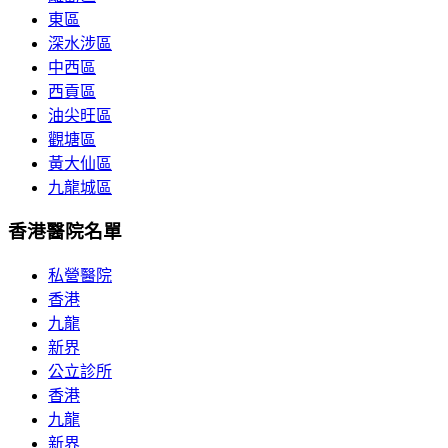
東區
深水涉區
中西區
西貢區
油尖旺區
觀塘區
黃大仙區
九龍城區
香港醫院名單
私營醫院
香港
九龍
新界
公立診所
香港
九龍
新界