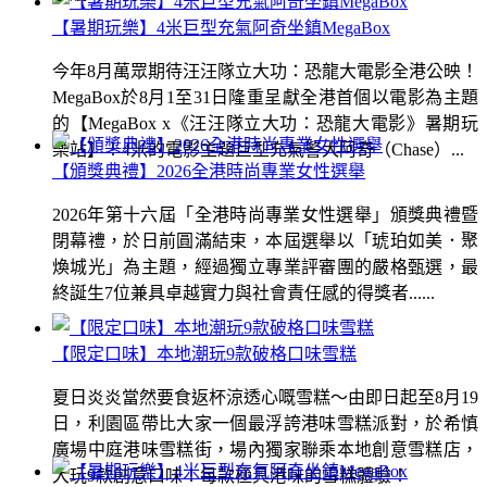
【暑期玩樂】4米巨型充氣阿奇坐鎮MegaBox
今年8月萬眾期待汪汪隊立大功：恐龍大電影全港公映！
MegaBox於8月1至31日隆重呈獻全港首個以電影為主題
的【MegaBox x《汪汪隊立大功：恐龍大電影》暑期玩
樂站】！4米的電影主題巨型充氣警犬阿奇（Chase）...
【頒獎典禮】2026全港時尚專業女性選舉
2026年第十六屆「全港時尚專業女性選舉」頒獎典禮暨
閉幕禮，於日前圓滿結束，本屆選舉以「琥珀如美．聚
煥城光」為主題，經過獨立專業評審團的嚴格甄選，最
終誕生7位兼具卓越實力與社會責任感的得獎者......
【限定口味】本地潮玩9款破格口味雪糕
夏日炎炎當然要食返杯涼透心嘅雪糕～由即日起至8月19
日，利園區帶比大家一個最浮誇港味雪糕派對，於希慎
廣場中庭港味雪糕街，場內獨家聯乘本地創意雪糕店，
大玩9款創意口味！每款極具港味的雪糕體驗！