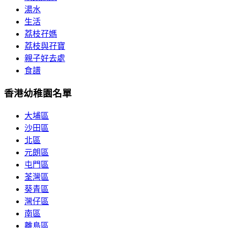
湯水
生活
荔枝孖媽
荔枝與孖寶
親子好去處
食譜
香港幼稚園名單
大埔區
沙田區
北區
元朗區
屯門區
荃灣區
葵青區
灣仔區
南區
離島區