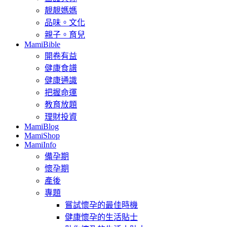
靚靚媽媽
品味。文化
親子。育兒
MamiBible
開卷有益
健康食譜
健康通識
把握命運
教育放題
理財投資
MamiBlog
MamiShop
MamiInfo
備孕期
懷孕期
產後
專題
嘗試懷孕的最佳時機
健康懷孕的生活貼士