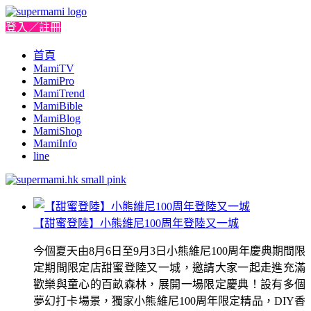
登入／註冊
首頁
MamiTV
MamiPro
MamiTrend
MamiBible
MamiBlog
MamiShop
MamiInfo
line
【甜蜜登陸】小熊維尼100周年登陸又一城
今個夏天由8月6日至9月3日小熊維尼100周年慶典期間限
定期間限定店甜蜜登陸又一城，邀請大家一起走進充滿
歡樂與童心的百畝森林，展開一場限定慶典！設有多個
夢幻打卡場景，獨家小熊維尼100周年限定精品，DIY香