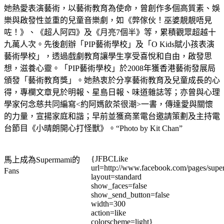
她熱愛表演藝術，以藝術教育為使命，曾創作多個高質素、娛
樂與啟發性並重的兒童音樂劇，如《弊傢伙！巫婆靚靚唔見
咗！》、《超人阿四》及《月亮7個半》等，累積觀眾超越十
九萬人次。先後創辦「PIP藝術學校」及「O Kids賦小孩表演
藝術學校」，透過戲劇教育讓學生享受喜悅和自由，啟發思
想，滋養心靈。「PIP藝術學校」於2008年獲香港藝術發展局
頒發「藝術教育獎」。她熱衷於分享藝術教育及兒童成長的心
得，專欄文章見於明報、星島日報、味道雜誌等；亦曾與心理
學家何念慈共同編寫<約阿媽飲茶很潮>一書，傳達愛與關懷
的力量，宣揚家庭和諧；早前並獲商業電台邀請策劃及主持電
台節目《小晴朗開心打怪獸》。“Photo by Kit Chan”
{JFBCLike
馬上成為Supermami的
url=http://www.facebook.com/pages/su
Fans
layout=standard
show_faces=false
show_send_button=false
width=300
action=like
colorscheme=light}