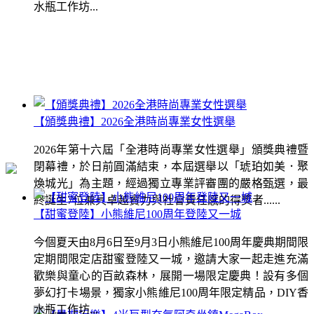
水瓶工作坊...
【頒獎典禮】2026全港時尚專業女性選舉
2026年第十六屆「全港時尚專業女性選舉」頒獎典禮暨
閉幕禮，於日前圓滿結束，本屆選舉以「琥珀如美．聚
煥城光」為主題，經過獨立專業評審團的嚴格甄選，最
終誕生7位兼具卓越實力與社會責任感的得獎者......
【甜蜜登陸】小熊維尼100周年登陸又一城
今個夏天由8月6日至9月3日小熊維尼100周年慶典期間限
定期間限定店甜蜜登陸又一城，邀請大家一起走進充滿
歡樂與童心的百畝森林，展開一場限定慶典！設有多個
夢幻打卡場景，獨家小熊維尼100周年限定精品，DIY香
水瓶工作坊...