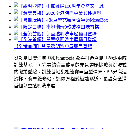
【全港首個】兒童透明洗車屋矚目登場
炎炎夏日奧海城聯乘Jumptopia 驚喜打造盛夏「極速車隊
訓練基地」，完美結合高能量的充氣彈床挑戰與沉浸式
的職業體驗。訓練基地集極速賽車巨型彈床、6.5米高速
滑梯、賽車維修站、迷你方程式極速隧道，更設有全港
首個兒童透明洗車屋...