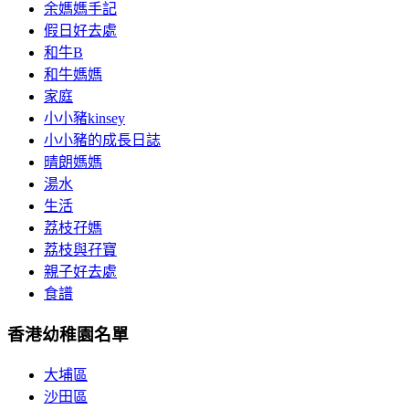
余媽媽手記
假日好去處
和牛B
和牛媽媽
家庭
小小豬kinsey
小小豬的成長日誌
晴朗媽媽
湯水
生活
荔枝孖媽
荔枝與孖寶
親子好去處
食譜
香港幼稚園名單
大埔區
沙田區