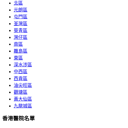
北區
元朗區
屯門區
荃灣區
葵青區
灣仔區
南區
離島區
東區
深水涉區
中西區
西貢區
油尖旺區
觀塘區
黃大仙區
九龍城區
香港醫院名單