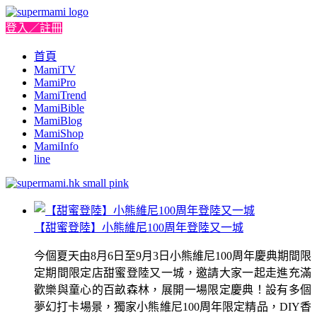
登入／註冊
首頁
MamiTV
MamiPro
MamiTrend
MamiBible
MamiBlog
MamiShop
MamiInfo
line
【甜蜜登陸】小熊維尼100周年登陸又一城
今個夏天由8月6日至9月3日小熊維尼100周年慶典期間限
定期間限定店甜蜜登陸又一城，邀請大家一起走進充滿
歡樂與童心的百畝森林，展開一場限定慶典！設有多個
夢幻打卡場景，獨家小熊維尼100周年限定精品，DIY香