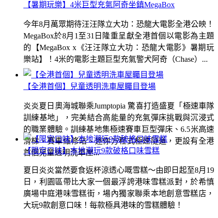
【暑期玩樂】4米巨型充氣阿奇坐鎮MegaBox
今年8月萬眾期待汪汪隊立大功：恐龍大電影全港公映！
MegaBox於8月1至31日隆重呈獻全港首個以電影為主題
的【MegaBox x《汪汪隊立大功：恐龍大電影》暑期玩
樂站】！4米的電影主題巨型充氣警犬阿奇（Chase）...
【全港首個】兒童透明洗車屋矚目登場
炎炎夏日奧海城聯乘Jumptopia 驚喜打造盛夏「極速車隊
訓練基地」，完美結合高能量的充氣彈床挑戰與沉浸式
的職業體驗。訓練基地集極速賽車巨型彈床、6.5米高速
滑梯、賽車維修站、迷你方程式極速隧道，更設有全港
【限定口味】本地潮玩9款破格口味雪糕
首個兒童透明洗車屋...
夏日炎炎當然要食返杯涼透心嘅雪糕～由即日起至8月19
日，利園區帶比大家一個最浮誇港味雪糕派對，於希慎
廣場中庭港味雪糕街，場內獨家聯乘本地創意雪糕店，
大玩9款創意口味！每款極具港味的雪糕體驗！