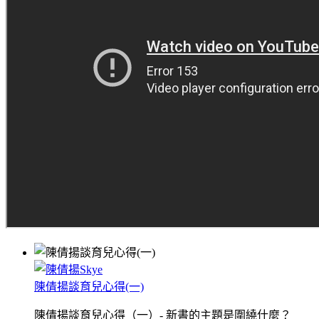
陳倩揚談育兒心得(一)
陳倩揚談育兒心得（一）- 新書的主題是圍繞什麼？