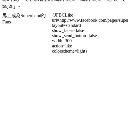
誼小姐」。
{JFBCLike
馬上成為Supermami的
url=http://www.facebook.com/pages/su
Fans
layout=standard
show_faces=false
show_send_button=false
width=300
action=like
colorscheme=light}