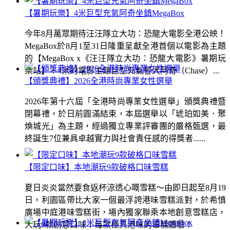
【暑期玩樂】4米巨型充氣阿奇坐鎮MegaBox
今年8月萬眾期待汪汪隊立大功：恐龍大電影全港公映！
MegaBox於8月1至31日隆重呈獻全港首個以電影為主題
的【MegaBox x《汪汪隊立大功：恐龍大電影》暑期玩
樂站】！4米的電影主題巨型充氣警犬阿奇（Chase）...
【頒獎典禮】2026全港時尚專業女性選舉
2026年第十六屆「全港時尚專業女性選舉」頒獎典禮暨
閉幕禮，於日前圓滿結束，本屆選舉以「琥珀如美．聚
煥城光」為主題，經過獨立專業評審團的嚴格甄選，最
終誕生7位兼具卓越實力與社會責任感的得獎者......
【限定口味】本地潮玩9款破格口味雪糕
夏日炎炎當然要食返杯涼透心嘅雪糕～由即日起至8月19
日，利園區帶比大家一個最浮誇港味雪糕派對，於希慎
廣場中庭港味雪糕街，場內獨家聯乘本地創意雪糕店，
大玩9款創意口味！每款極具港味的雪糕體驗！