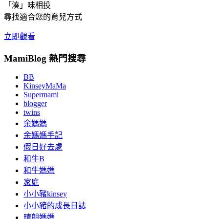
「湊」味相投
尋找適合您的育兒方式
立即觀看
MamiBlog 熱門搜尋
BB
KinseyMaMa
Supermami
blogger
twins
余媽媽
余媽媽手記
假日好去處
和牛B
和牛媽媽
家庭
小小豬kinsey
小小豬的成長日誌
晴朗媽媽