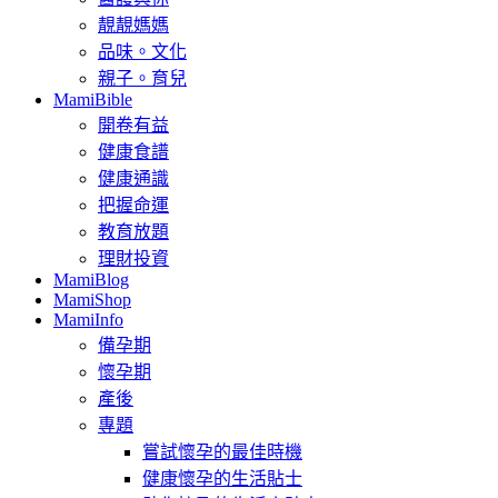
靚靚媽媽
品味。文化
親子。育兒
MamiBible
開卷有益
健康食譜
健康通識
把握命運
教育放題
理財投資
MamiBlog
MamiShop
MamiInfo
備孕期
懷孕期
產後
專題
嘗試懷孕的最佳時機
健康懷孕的生活貼士