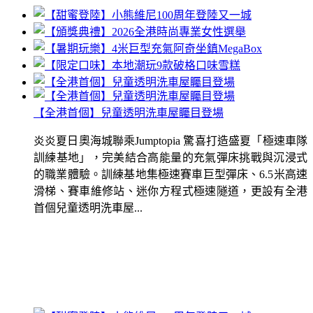
【全港首個】兒童透明洗車屋矚目登場
炎炎夏日奧海城聯乘Jumptopia 驚喜打造盛夏「極速車隊
訓練基地」，完美結合高能量的充氣彈床挑戰與沉浸式
的職業體驗。訓練基地集極速賽車巨型彈床、6.5米高速
滑梯、賽車維修站、迷你方程式極速隧道，更設有全港
首個兒童透明洗車屋...