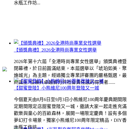
水瓶工作坊...
【頒獎典禮】2026全港時尚專業女性選舉
2026年第十六屆「全港時尚專業女性選舉」頒獎典禮暨
閉幕禮，於日前圓滿結束，本屆選舉以「琥珀如美．聚
煥城光」為主題，經過獨立專業評審團的嚴格甄選，最
終誕生7位兼具卓越實力與社會責任感的得獎者......
【甜蜜登陸】小熊維尼100周年登陸又一城
今個夏天由8月6日至9月3日小熊維尼100周年慶典期間限
定期間限定店甜蜜登陸又一城，邀請大家一起走進充滿
歡樂與童心的百畝森林，展開一場限定慶典！設有多個
夢幻打卡場景，獨家小熊維尼100周年限定精品，DIY香
水瓶工作坊...