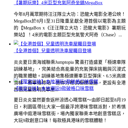
【暑期玩樂】4米巨型充氣阿奇坐鎮MegaBox
今年8月萬眾期待汪汪隊立大功：恐龍大電影全港公映！
MegaBox於8月1至31日隆重呈獻全港首個以電影為主題
的【MegaBox x《汪汪隊立大功：恐龍大電影》暑期玩
樂站】！4米的電影主題巨型充氣警犬阿奇（Chase）...
【全港首個】兒童透明洗車屋矚目登場
炎炎夏日奧海城聯乘Jumptopia 驚喜打造盛夏「極速車隊
訓練基地」，完美結合高能量的充氣彈床挑戰與沉浸式
的職業體驗。訓練基地集極速賽車巨型彈床、6.5米高速
滑梯、賽車維修站、迷你方程式極速隧道，更設有全港
【限定口味】本地潮玩9款破格口味雪糕
首個兒童透明洗車屋...
夏日炎炎當然要食返杯涼透心嘅雪糕～由即日起至8月19
日，利園區帶比大家一個最浮誇港味雪糕派對，於希慎
廣場中庭港味雪糕街，場內獨家聯乘本地創意雪糕店，
大玩9款創意口味！每款極具港味的雪糕體驗！