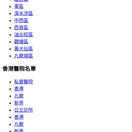
東區
深水涉區
中西區
西貢區
油尖旺區
觀塘區
黃大仙區
九龍城區
香港醫院名單
私營醫院
香港
九龍
新界
公立診所
香港
九龍
新界