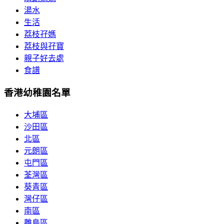
湯水
生活
荔枝孖媽
荔枝與孖寶
親子好去處
食譜
香港幼稚園名單
大埔區
沙田區
北區
元朗區
屯門區
荃灣區
葵青區
灣仔區
南區
離島區