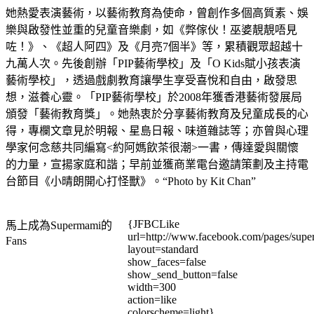
她熱愛表演藝術，以藝術教育為使命，曾創作多個高質素、娛
樂與啟發性並重的兒童音樂劇，如《弊傢伙！巫婆靚靚唔見
咗！》、《超人阿四》及《月亮7個半》等，累積觀眾超越十
九萬人次。先後創辦「PIP藝術學校」及「O Kids賦小孩表演
藝術學校」，透過戲劇教育讓學生享受喜悅和自由，啟發思
想，滋養心靈。「PIP藝術學校」於2008年獲香港藝術發展局
頒發「藝術教育獎」。她熱衷於分享藝術教育及兒童成長的心
得，專欄文章見於明報、星島日報、味道雜誌等；亦曾與心理
學家何念慈共同編寫<約阿媽飲茶很潮>一書，傳達愛與關懷
的力量，宣揚家庭和諧；早前並獲商業電台邀請策劃及主持電
台節目《小晴朗開心打怪獸》。“Photo by Kit Chan”
{JFBCLike
馬上成為Supermami的
url=http://www.facebook.com/pages/su
Fans
layout=standard
show_faces=false
show_send_button=false
width=300
action=like
colorscheme=light}