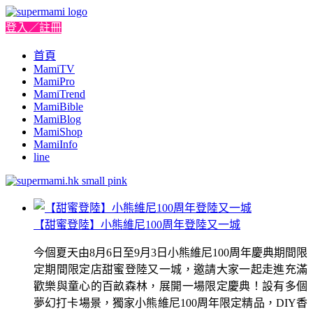
登入／註冊
首頁
MamiTV
MamiPro
MamiTrend
MamiBible
MamiBlog
MamiShop
MamiInfo
line
【甜蜜登陸】小熊維尼100周年登陸又一城
今個夏天由8月6日至9月3日小熊維尼100周年慶典期間限
定期間限定店甜蜜登陸又一城，邀請大家一起走進充滿
歡樂與童心的百畝森林，展開一場限定慶典！設有多個
夢幻打卡場景，獨家小熊維尼100周年限定精品，DIY香