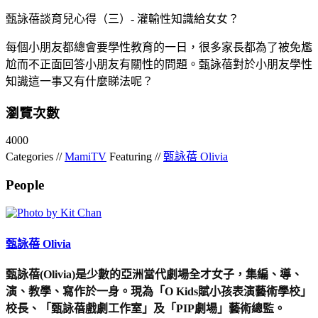
甄詠蓓談育兒心得（三）- 灌輸性知識給女女？
每個小朋友都總會要學性教育的一日，很多家長都為了被免尷
尬而不正面回答小朋友有關性的問題。甄詠蓓對於小朋友學性
知識這一事又有什麼睇法呢？
瀏覽次數
4000
Categories //
MamiTV
Featuring //
甄詠蓓 Olivia
People
甄詠蓓 Olivia
甄詠蓓(Olivia)是少數的亞洲當代劇場全才女子，集編、導、
演、教學、寫作於一身。現為「O Kids賦小孩表演藝術學校」
校長、「甄詠蓓戲劇工作室」及「PIP劇場」藝術總監。