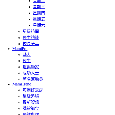
星期二
星期三
星期四
星期五
星期六
星級訪問
醫生訪談
校長分享
MamiPro
藝人
醫生
堪輿學家
成功人士
著名運動員
MamiTrend
每週好去處
星級追縱
最新資訊
識飲識食
醫護與你