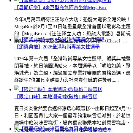
【暑期玩樂】4米巨型充氣阿奇坐鎮MegaBox
今年8月萬眾期待汪汪隊立大功：恐龍大電影全港公映！
MegaBox於8月1至31日隆重呈獻全港首個以電影為主題
的【MegaBox x《汪汪隊立大功：恐龍大電影》暑期玩
樂站】！4米的電影主題巨型充氣警犬阿奇（Chase）...
【頒獎典禮】2026全港時尚專業女性選舉
2026年第十六屆「全港時尚專業女性選舉」頒獎典禮暨
閉幕禮，於日前圓滿結束，本屆選舉以「琥珀如美．聚
煥城光」為主題，經過獨立專業評審團的嚴格甄選，最
終誕生7位兼具卓越實力與社會責任感的得獎者......
【限定口味】本地潮玩9款破格口味雪糕
夏日炎炎當然要食返杯涼透心嘅雪糕～由即日起至8月19
日，利園區帶比大家一個最浮誇港味雪糕派對，於希慎
廣場中庭港味雪糕街，場內獨家聯乘本地創意雪糕店，
大玩9款創意口味！每款極具港味的雪糕體驗！