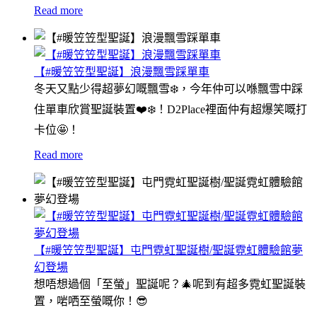
Read more
【#暖笠笠型聖誕】浪漫飄雪踩單車
冬天又點少得超夢幻嘅飄雪❄️，今年仲可以喺飄雪中踩
住單車欣賞聖誕裝置❤️❄️！D2Place裡面仲有超爆笑嘅打
卡位🤩！
Read more
【#暖笠笠型聖誕】屯門霓虹聖誕樹/聖誕霓虹體驗館夢
幻登場
想唔想過個「至螢」聖誕呢？🎄呢到有超多霓虹聖誕裝
置，啱哂至螢嘅你！😎