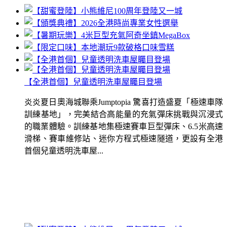
【全港首個】兒童透明洗車屋矚目登場
炎炎夏日奧海城聯乘Jumptopia 驚喜打造盛夏「極速車隊
訓練基地」，完美結合高能量的充氣彈床挑戰與沉浸式
的職業體驗。訓練基地集極速賽車巨型彈床、6.5米高速
滑梯、賽車維修站、迷你方程式極速隧道，更設有全港
首個兒童透明洗車屋...