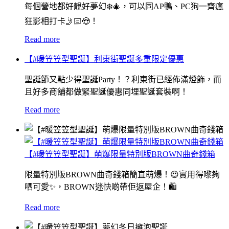
每個營地都好靚好夢幻❄️🎄，可以同AP鴨、PC狗一齊瘋
狂影相打卡🤳🏻😍！
Read more
【#暖笠笠型聖誕】利東街聖誕多重限定優惠
聖誕節又點少得聖誕Party！？利東街已經佈滿燈飾，而
且好多商舖都做緊聖誕優惠同埋聖誕套裝啊！
Read more
【#暖笠笠型聖誕】萌爆限量特別版BROWN曲奇錢箱
限量特別版BROWN曲奇錢箱簡直萌爆！😍實用得嚟夠
哂可愛✨，BROWN迷快啲帶佢返屋企！🛍
Read more