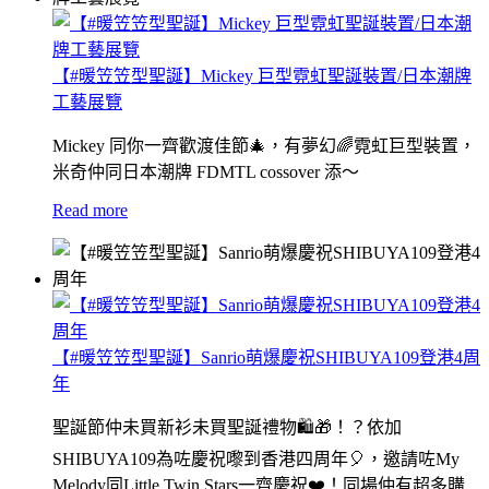
【#暖笠笠型聖誕】Mickey 巨型霓虹聖誕裝置/日本潮牌
工藝展覽
Mickey 同你一齊歡渡佳節🎄，有夢幻🌈霓虹巨型裝置，
米奇仲同日本潮牌 FDMTL cossover 添～
Read more
【#暖笠笠型聖誕】Sanrio萌爆慶祝SHIBUYA109登港4周
年
聖誕節仲未買新衫未買聖誕禮物🛍🎁！？依加
SHIBUYA109為咗慶祝嚟到香港四周年🎈，邀請咗My
Melody同Little Twin Stars一齊慶祝❤️！同場仲有超多購