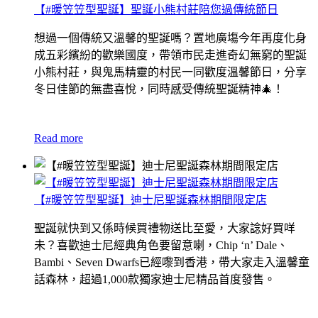
【#暖笠笠型聖誕】聖誕小熊村莊陪您過傳統節日
想過一個傳統又溫馨的聖誕嗎？置地廣塲今年再度化身
成五彩繽紛的歡樂國度，帶領市民走進奇幻無窮的聖誕
小熊村莊，與鬼馬精靈的村民一同歡度溫馨節日，分享
冬日佳節的無盡喜悅，同時感受傳統聖誕精神
🎄！
Read more
【#暖笠笠型聖誕】迪士尼聖誕森林期間限定店
聖誕就快到又係時候買禮物送比至愛，大家諗好買咩
未？喜歡迪士尼經典角色要留意喇，Chip ‘n’ Dale、
Bambi、Seven Dwarfs已經嚟到香港，帶大家走入溫馨童
話森林，超過1,000款獨家迪士尼精品首度發售。