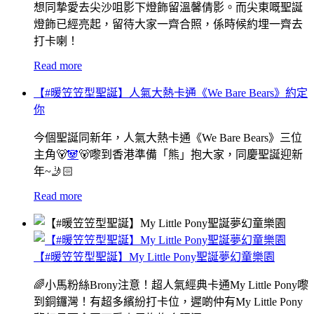
想同摯愛去尖沙咀影下燈飾留溫馨倩影。而尖東嘅聖誕
燈飾已經亮起，留待大家一齊合照，係時候約埋一齊去
打卡喇！
Read more
【#暖笠笠型聖誕】人氣大熱卡通《We Bare Bears》約定
你
今個聖誕同新年，人氣大熱卡通《We Bare Bears》三位
主角🐻
🐼
🐻嚟到香港準備「熊」抱大家，同慶聖誕迎新
年~🤳🏻
Read more
【#暖笠笠型聖誕】My Little Pony聖誕夢幻童樂園
🌈小馬粉絲Brony注意！超人氣經典卡通My Little Pony嚟
到銅鑼灣！有超多繽紛打卡位，遲啲仲有My Little Pony