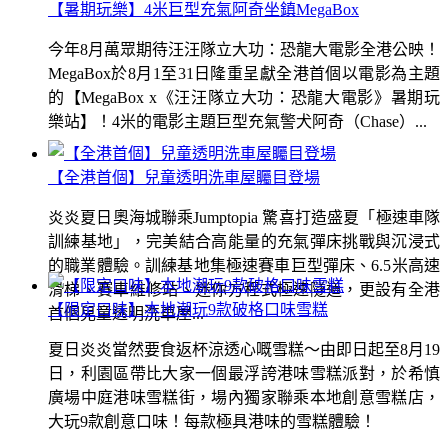
【暑期玩樂】4米巨型充氣阿奇坐鎮MegaBox
今年8月萬眾期待汪汪隊立大功：恐龍大電影全港公映！
MegaBox於8月1至31日隆重呈獻全港首個以電影為主題
的【MegaBox x《汪汪隊立大功：恐龍大電影》暑期玩
樂站】！4米的電影主題巨型充氣警犬阿奇（Chase）...
【全港首個】兒童透明洗車屋矚目登場
炎炎夏日奧海城聯乘Jumptopia 驚喜打造盛夏「極速車隊
訓練基地」，完美結合高能量的充氣彈床挑戰與沉浸式
的職業體驗。訓練基地集極速賽車巨型彈床、6.5米高速
滑梯、賽車維修站、迷你方程式極速隧道，更設有全港
【限定口味】本地潮玩9款破格口味雪糕
首個兒童透明洗車屋...
夏日炎炎當然要食返杯涼透心嘅雪糕～由即日起至8月19
日，利園區帶比大家一個最浮誇港味雪糕派對，於希慎
廣場中庭港味雪糕街，場內獨家聯乘本地創意雪糕店，
大玩9款創意口味！每款極具港味的雪糕體驗！