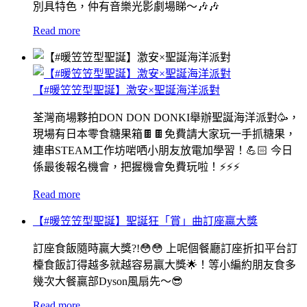
別具特色，仲有音樂光影劇場睇～🎶🎶
Read more
【#暖笠笠型聖誕】激安×聖誕海洋派對
荃灣商場夥拍DON DON DONKI舉辦聖誕海洋派對🥳，
現場有日本零食糖果箱🍫🍫免費請大家玩一手抓糖果，
連串STEAM工作坊啱哂小朋友放電加學習！💪🏻 今日
係最後報名機會，把握機會免費玩啦！⚡️⚡️⚡️
Read more
【#暖笠笠型聖誕】聖誕狂「賞」曲訂座贏大獎
訂座食飯隨時贏大獎?!😳😳 上呢個餐廳訂座折扣平台訂
檯食飯訂得越多就越容易贏大獎🌟！等小編約朋友食多
幾次大餐贏部Dyson風扇先～😎
Read more