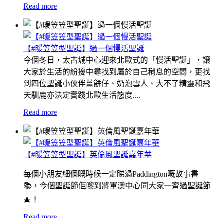
Read more
【#暖笠笠型聖誕】過一個慢活聖誕
今個冬日，太古城中心迎來北歐式的「慢活聖誕」，讓
大家於生活的紛擾中尋找到屬於自己稍息的空間，更找
到四位聖誕小伙伴薑餅仔、奶泡雪人、大不了精靈和飛
天馴鹿亦決定實踐北歐生活態度....
Read more
【#暖笠笠型聖誕】英倫風聖誕嘉年華
每個小朋友細個嘅時候一定睇過Paddington嘅故事書
📚，今個聖誕節佢嚟到將軍澳中心同大家一齊過聖誕節
🎄！
Read more