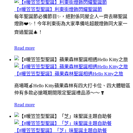
【#暖笠笠型聖誕】利東街燈飾閃耀聖誕節
每年聖誕節必備節目✨，絕對係同屋企人一齊去睇聖誕
燈飾❤️✨！今年利東街為大家準備咗超靚燈飾同大家一
齊過聖誕🎄！
Read more
【#暖笠笠型聖誕】蘋果森林聖誕相遇Hello Kitty之旅
商場嘅🍎Hello Kitty蘋果森林有四大打卡位、四大體驗區
仲有多款必搶嘅期間限定聖誕禮品添～～ ❣️
Read more
【#暖笠笠型聖誕】「芝」味聖誕主題自助餐