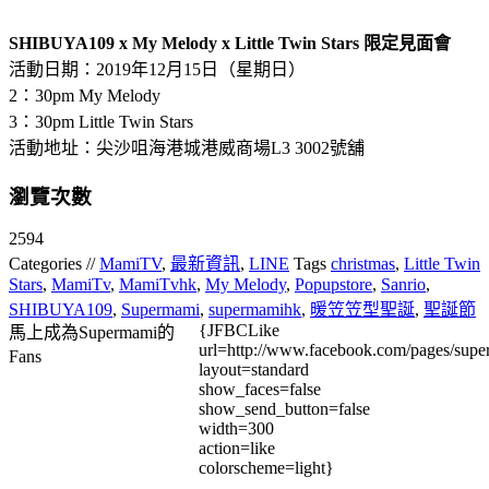
SHIBUYA109 x My Melody x Little Twin Stars 限定見面會
活動日期：2019年12月15日（星期日）
2：30pm My Melody
3：30pm Little Twin Stars
活動地址：尖沙咀海港城港威商場L3 3002號舖
瀏覽次數
2594
Categories //
MamiTV
,
最新資訊
,
LINE
Tags
christmas
,
Little Twin
Stars
,
MamiTv
,
MamiTvhk
,
My Melody
,
Popupstore
,
Sanrio
,
SHIBUYA109
,
Supermami
,
supermamihk
,
暖笠笠型聖誕
,
聖誕節
{JFBCLike
馬上成為Supermami的
url=http://www.facebook.com/pages/su
Fans
layout=standard
show_faces=false
show_send_button=false
width=300
action=like
colorscheme=light}