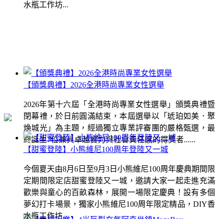
水瓶工作坊...
【頒獎典禮】2026全港時尚專業女性選舉
2026年第十六屆「全港時尚專業女性選舉」頒獎典禮暨
閉幕禮，於日前圓滿結束，本屆選舉以「琥珀如美．聚
煥城光」為主題，經過獨立專業評審團的嚴格甄選，最
終誕生7位兼具卓越實力與社會責任感的得獎者......
【甜蜜登陸】小熊維尼100周年登陸又一城
今個夏天由8月6日至9月3日小熊維尼100周年慶典期間限
定期間限定店甜蜜登陸又一城，邀請大家一起走進充滿
歡樂與童心的百畝森林，展開一場限定慶典！設有多個
夢幻打卡場景，獨家小熊維尼100周年限定精品，DIY香
水瓶工作坊...