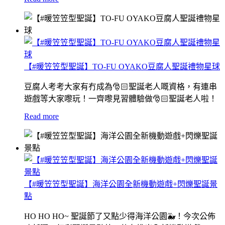
【#暖笠笠型聖誕】TO-FU OYAKO豆腐人聖誕禮物星球
豆腐人考考大家有冇成為🎅🏻聖誕老人嘅資格，有連串
遊戲等大家嚟玩！一齊嚟見習體驗做🎅🏻聖誕老人啦！
Read more
【#暖笠笠型聖誕】海洋公園全新機動遊戲+閃爍聖誕景
點
HO HO HO~ 聖誕節了又點少得海洋公園🐳！今次公佈