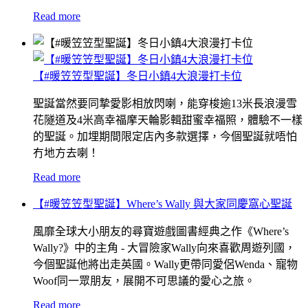
Read more
【#暖笠笠型聖誕】冬日小鎮4大浪漫打卡位
聖誕當然要同摯愛影相放閃喇，能穿梭逾13米長浪漫雪
花隧道及4米高幸福摩天輪影輯甜蜜幸福照，體驗不一樣
的聖誕。加埋期間限定店內多款選擇，今個聖誕就唔怕
冇地方去喇！
Read more
【#暖笠笠型聖誕】Where’s Wally 與大家同慶窩心聖誕
風靡全球大小朋友的尋寶遊戲圖書經典之作《Where’s
Wally?》中的主角 - 大冒險家Wally向來喜歡周遊列國，
今個聖誕他將出走英國。Wally更帶同愛侶Wenda、寵物
Woof同一眾朋友，展開不可思議的愛心之旅。
Read more