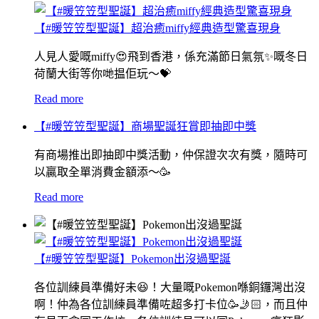
【#暖笠笠型聖誕】超治癒miffy經典造型驚喜現身
人見人愛嘅miffy😍飛到香港，係充滿節日氣氛✨嘅冬日
荷蘭大街等你哋揾佢玩〜💝
Read more
【#暖笠笠型聖誕】商場聖誕狂賞即抽即中獎
有商場推出即抽即中獎活動，仲保證次次有獎，隨時可
以贏取全單消費金額添～🥳
Read more
【#暖笠笠型聖誕】Pokemon出沒過聖誕
各位訓練員準備好未😆！大量嘅Pokemon喺銅鑼灣出沒
啊！仲為各位訓練員準備咗超多打卡位🥳🤳🏻，而且仲