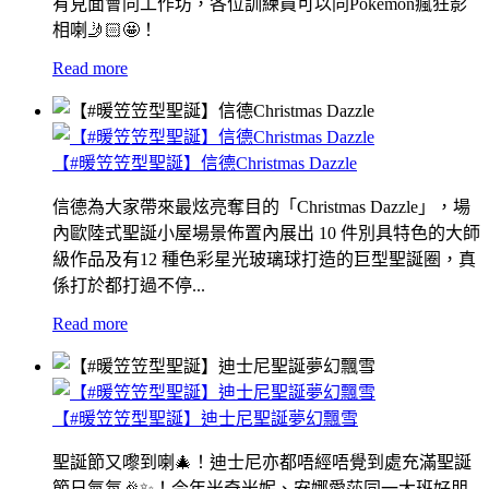
有見面會同工作坊，各位訓練員可以同Pokemon瘋狂影
相喇🤳🏻🤩！
Read more
【#暖笠笠型聖誕】信德Christmas Dazzle
信德為大家帶來最炫亮奪目的「Christmas Dazzle」，場
內歐陸式聖誕小屋場景佈置內展出 10 件別具特色的大師
級作品及有12 種色彩星光玻璃球打造的巨型聖誕圈，真
係打於都打過不停...
Read more
【#暖笠笠型聖誕】迪士尼聖誕夢幻飄雪
聖誕節又嚟到喇🎄！迪士尼亦都唔經唔覺到處充滿聖誕
節日氣氛🎉✨！今年米奇米妮、安娜愛莎同一大班好朋