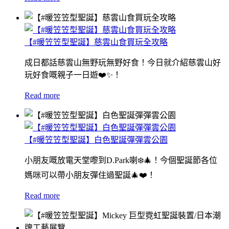
【#暖笠笠型聖誕】慈雲山食買玩全攻略
成日都話慈雲山無野玩無野好食！今日就介紹慈雲山好
玩好食嘅親子一日遊❤️✨！
Read more
【#暖笠笠型聖誕】白色聖誕彈彈雲公園
小朋友嘅放電天堂嚟到D.Park喇❄️🎄！今個聖誕節各位
媽咪可以帶小朋友彈住過聖誕🎄❤️！
Read more