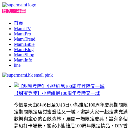
登入／註冊
首頁
MamiTV
MamiPro
MamiTrend
MamiBible
MamiBlog
MamiShop
MamiInfo
line
【甜蜜登陸】小熊維尼100周年登陸又一城
今個夏天由8月6日至9月3日小熊維尼100周年慶典期間限
定期間限定店甜蜜登陸又一城，邀請大家一起走進充滿
歡樂與童心的百畝森林，展開一場限定慶典！設有多個
夢幻打卡場景，獨家小熊維尼100周年限定精品，DIY香