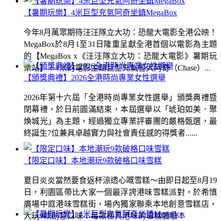
【暑期玩樂】4米巨型充氣阿奇坐鎮MegaBox
今年8月萬眾期待汪汪隊立大功：恐龍大電影全港公映！
MegaBox於8月1至31日隆重呈獻全港首個以電影為主題
的【MegaBox x《汪汪隊立大功：恐龍大電影》暑期玩
樂站】！4米的電影主題巨型充氣警犬阿奇（Chase）...
【頒獎典禮】2026全港時尚專業女性選舉
2026年第十六屆「全港時尚專業女性選舉」頒獎典禮暨
閉幕禮，於日前圓滿結束，本屆選舉以「琥珀如美．聚
煥城光」為主題，經過獨立專業評審團的嚴格甄選，最
終誕生7位兼具卓越實力與社會責任感的得獎者......
【限定口味】本地潮玩9款破格口味雪糕
夏日炎炎當然要食返杯涼透心嘅雪糕～由即日起至8月19
日，利園區帶比大家一個最浮誇港味雪糕派對，於希慎
廣場中庭港味雪糕街，場內獨家聯乘本地創意雪糕店，
大玩9款創意口味！每款極具港味的雪糕體驗！