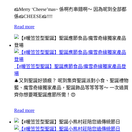
🧀Merry ‘Cheese’mas~ 係啊冇串錯啊～ 因為呢到全部都
係🧀CHEESE🧀!!!!
Read more
【#暖笠笠型聖誕】聖誕應節食品/魔雪奇緣獨家產品登
場
🎄又到聖誕好頭痕？ 呢到集齊聖誕派對小食、聖誕禮物
籃、魔雪奇緣獨家產品，聖誕飾品等等等等～ 一次過買
齊你想要嘅聖誕應節所需！😍
Read more