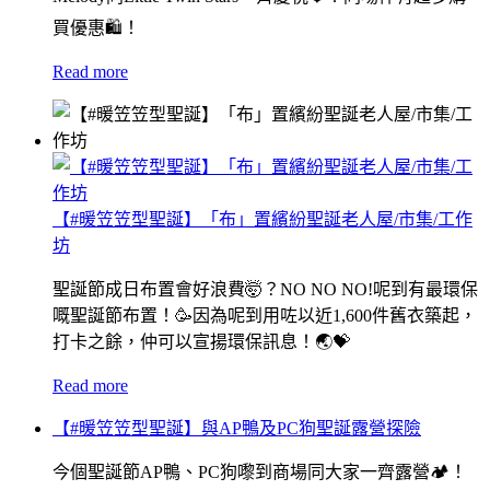
買優惠🛍！
Read more
【#暖笠笠型聖誕】「布」置繽紛聖誕老人屋/市集/工作
坊
聖誕節成日布置會好浪費🤯？NO NO NO!呢到有最環保
嘅聖誕節布置！🥳因為呢到用咗以近1,600件舊衣築起，
打卡之餘，仲可以宣揚環保訊息！🌏💝
Read more
【#暖笠笠型聖誕】與AP鴨及PC狗聖誕露營探險
今個聖誕節AP鴨、PC狗嚟到商場同大家一齊露營🏕️！