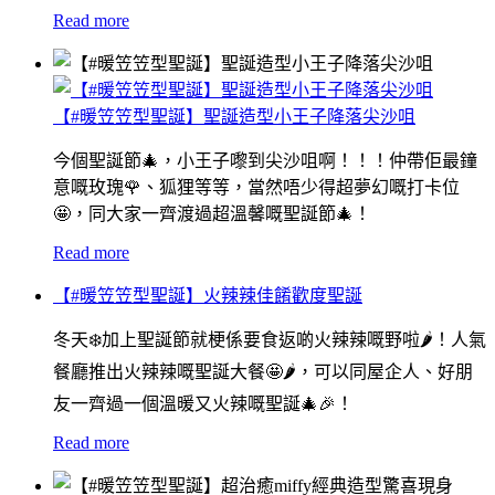
Read more
【#暖笠笠型聖誕】聖誕造型小王子降落尖沙咀
今個聖誕節🎄，小王子嚟到尖沙咀啊！！！仲帶佢最鐘
意嘅玫瑰🌹、狐狸等等，當然唔少得超夢幻嘅打卡位
🤩，同大家一齊渡過超溫馨嘅聖誕節🎄！
Read more
【#暖笠笠型聖誕】火辣辣佳餚歡度聖誕
冬天❄️加上聖誕節就梗係要食返啲火辣辣嘅野啦🌶！人氣
餐廳推出火辣辣嘅聖誕大餐🤩🌶，可以同屋企人、好朋
友一齊過一個溫暖又火辣嘅聖誕🎄🎉！
Read more