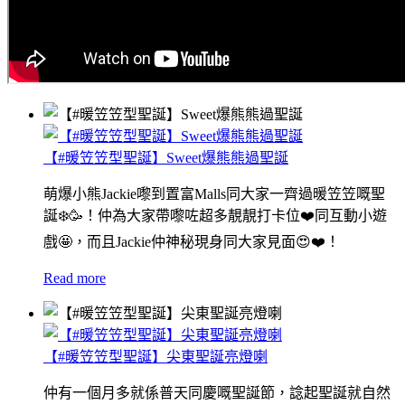
【#暖笠笠型聖誕】Sweet爆熊熊過聖誕
萌爆小熊Jackie嚟到置富Malls同大家一齊過暖笠笠嘅聖
誕❄️🥳！仲為大家帶嚟咗超多靚靚打卡位❤️同互動小遊
戲🤩，而且Jackie仲神秘現身同大家見面😍❤️！
Read more
【#暖笠笠型聖誕】尖東聖誕亮燈喇
仲有一個月多就係普天同慶嘅聖誕節，諗起聖誕就自然