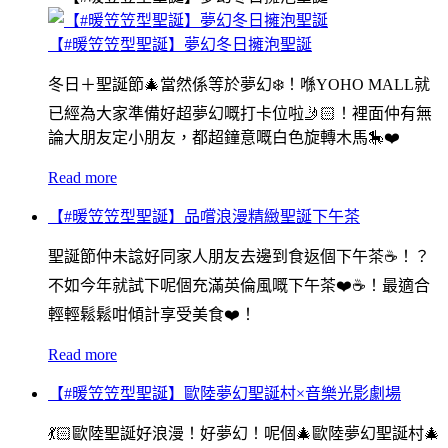
【#暖笠笠型聖誕】夢幻冬日擁泡聖誕
冬日＋聖誕節🎄當然係等於夢幻❄️！喺YOHO MALL就
已經為大家準備好超夢幻嘅打卡位啦🤳🏻！裡面仲有無
論大朋友定小朋友，都超鐘意嘅白色旋轉木馬🎠❤️
Read more
【#暖笠笠型聖誕】品嚐浪漫精緻聖誕下午茶
聖誕節仲未諗好同家人朋友去邊到食返個下午茶☕️！？
不如今年就試下呢個充滿英倫風嘅下午茶❤️☕️！最適合
輕輕鬆鬆咁傾計享受美食❤️！
Read more
【#暖笠笠型聖誕】歐陸夢幻聖誕村×音樂光影劇場
💃🏻歐陸聖誕好浪漫！好夢幻！呢個🎄歐陸夢幻聖誕村🎄