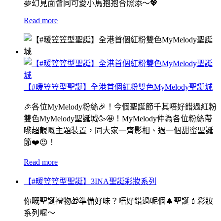
夢幻見面會同可愛小馬抱抱合照添～💖
Read more
【#暖笠笠型聖誕】全港首個紅粉雙色MyMelody聖誕城
🎉各位MyMelody粉絲🎉！今個聖誕節千其唔好錯過紅粉
雙色MyMelody聖誕城🥳🤩！MyMelody仲為各位粉絲帶
嚟超靚嘅主題裝置，同大家一齊影相、過一個甜蜜聖誕
節❤️😍！
Read more
【#暖笠笠型聖誕】3INA聖誕彩妝系列
你嘅聖誕禮物🎁準備好味？唔好錯過呢個🎄聖誕💄彩妝
系列喔～