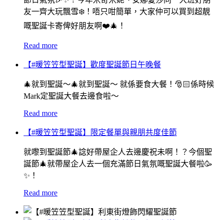
友一齊大玩飄雪❄️！唔只咁簡單，大家仲可以買到超靚
嘅聖誕卡寄俾好朋友啊❤️🎄！
Read more
【#暖笠笠型聖誕】歡度聖誕節日午晚餐
🎄就到聖誕～🎄就到聖誕～ 就係要食大餐！🎅🏻係時候
Mark定聖誕大餐去邊食啦～
Read more
【#暖笠笠型聖誕】限定餐單與親朋共度佳節
就嚟到聖誕節🎄諗好帶屋企人去邊慶祝未啊！？今個聖
誕節🎄就帶屋企人去一個充滿節日氣氛嘅聖誕大餐啦🥳
✨！
Read more