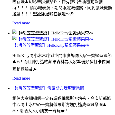
咗新嘅🎄幻彩聖誕景點外，仲有推出全新機動遊戲
🎢！！！ 精彩嘅表演、期間限定嘅佳餚，同刺激嘅機動
遊戲！！！聖誕節過嚟狂歡啦～🎉
Read more
【#暖笠笠型聖誕】HelloKitty聖誕蘋果森林
HelloKitty同小木木嚟到屯門市廣場同大家一齊過聖誕節
🎄❄️！而且仲打造咗蘋果森林為大家準備好多打卡位同
互動體驗🍎🎄！
Read more
【#暖笠笠型聖誕】俄羅斯方塊聖誕樂園
相信大家細細個一定有玩過俄羅斯方塊🤩，今次新都城
中心同上水中心一齊將俄羅斯方塊打造成聖誕樂園🎄
❄️，啱晒大人小朋友一齊玩❤️！