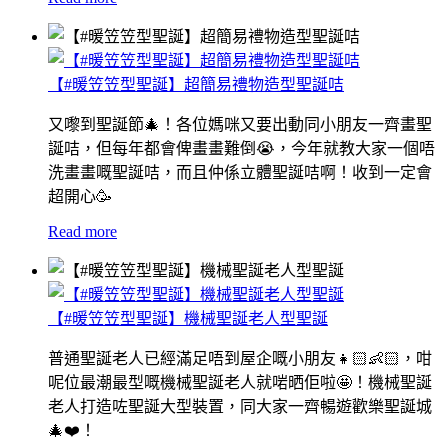
【#暖笠笠型聖誕】超簡易禮物造型聖誕咭
又嚟到聖誕節🎄！各位媽咪又要出動同小朋友一齊畫聖
誕咭，但每年都會俾畫畫難倒😭，今年就教大家一個唔
洗畫畫嘅聖誕咭，而且仲係立體聖誕咭啊！收到一定會
超開心🥳
Read more
【#暖笠笠型聖誕】機械聖誕老人型聖誕
普通聖誕老人已經滿足唔到屋企嘅小朋友👧🏻👶🏻，咁
呢位最潮最型嘅機械聖誕老人就啱晒佢啦🤩！機械聖誕
老人打造咗聖誕大型裝置，同大家一齊暢遊歡樂聖誕城
🎄❤️！