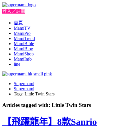
登入／註冊
首頁
MamiTV
MamiPro
MamiTrend
MamiBible
MamiBlog
MamiShop
MamiInfo
line
Supermami
Supermami
Tags: Little Twin Stars
Articles tagged with: Little Twin Stars
【飛躍龍年】8款Sanrio