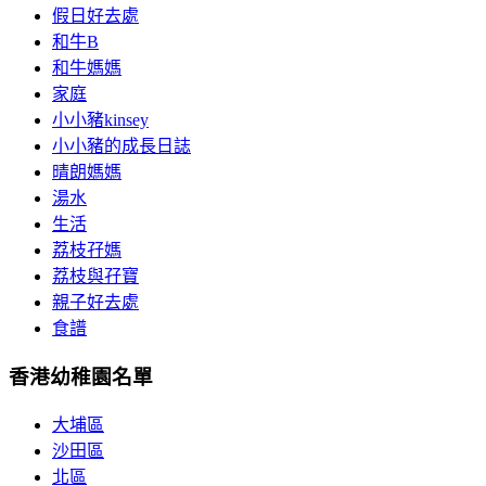
假日好去處
和牛B
和牛媽媽
家庭
小小豬kinsey
小小豬的成長日誌
晴朗媽媽
湯水
生活
荔枝孖媽
荔枝與孖寶
親子好去處
食譜
香港幼稚園名單
大埔區
沙田區
北區