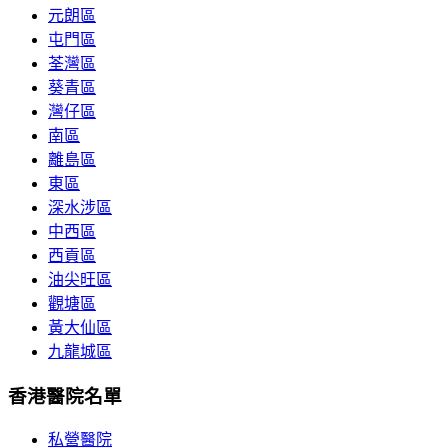
元朗區
屯門區
荃灣區
葵青區
灣仔區
南區
離島區
東區
深水涉區
中西區
西貢區
油尖旺區
觀塘區
黃大仙區
九龍城區
香港醫院名單
私營醫院