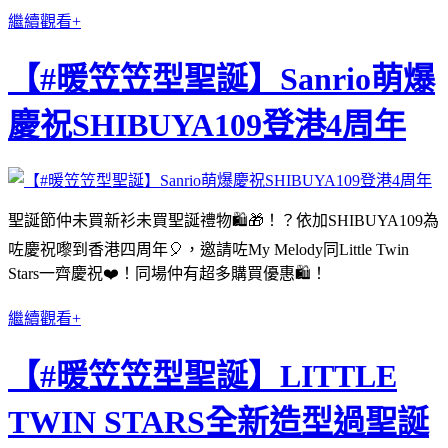
繼續觀看+
【#暖笠笠型聖誕】Sanrio萌爆
慶祝SHIBUYA109登港4周年
聖誕節仲未買新衫未買聖誕禮物🛍🎁！？依加SHIBUYA109為
咗慶祝嚟到香港四周年🎈，邀請咗My Melody同Little Twin
Stars一齊慶祝❤️！同場仲有超多購買優惠🛍！
繼續觀看+
【#暖笠笠型聖誕】LITTLE
TWIN STARS全新造型過聖誕