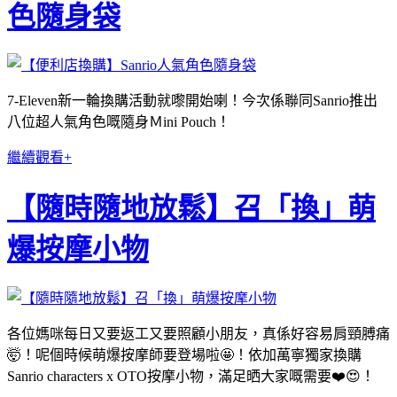
色隨身袋
7-Eleven新一輪換購活動就嚟開始喇！今次係聯同Sanrio推出
八位超人氣角色嘅隨身Ｍini Pouch！
繼續觀看+
【隨時隨地放鬆】召「換」萌
爆按摩小物
各位媽咪每日又要返工又要照顧小朋友，真係好容易肩頸膊痛
🤯！呢個時候萌爆按摩師要登場啦🤩！依加萬寧獨家換購
Sanrio characters x OTO按摩小物，滿足晒大家嘅需要❤️😍！