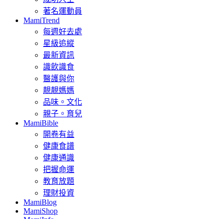
著名運動員
MamiTrend
每週好去處
星級追縱
最新資訊
識飲識食
醫護與你
靚靚媽媽
品味。文化
親子。育兒
MamiBible
開卷有益
健康食譜
健康通識
把握命運
教育放題
理財投資
MamiBlog
MamiShop