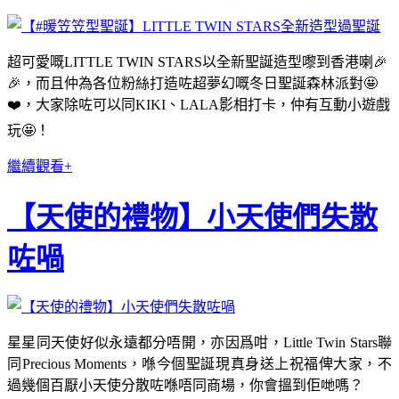
超可愛嘅LITTLE TWIN STARS以全新聖誕造型嚟到香港喇🎉
🎉，而且仲為各位粉絲打造咗超夢幻嘅冬日聖誕森林派對🤩
❤️，大家除咗可以同KIKI、LALA影相打卡，仲有互動小遊戲
玩🤩！
繼續觀看+
【天使的禮物】小天使們失散
咗喎
星星同天使好似永遠都分唔開，亦因爲咁，Little Twin Stars聯
同Precious Moments，喺今個聖誕現真身送上祝福俾大家，不
過幾個百厭小天使分散咗喺唔同商場，你會搵到佢哋嗎？