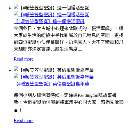
【#暖笠笠型聖誕】過一個慢活聖誕
今個冬日，太古城中心迎來北歐式的「慢活聖誕」，讓
大家於生活的紛擾中尋找到屬於自己稍息的空間，更找
到四位聖誕小伙伴薑餅仔、奶泡雪人、大不了精靈和飛
天馴鹿亦決定實踐北歐生活態度....
Read more
【#暖笠笠型聖誕】英倫風聖誕嘉年華
每個小朋友細個嘅時候一定睇過Paddington嘅故事書
📚，今個聖誕節佢嚟到將軍澳中心同大家一齊過聖誕節
🎄！
Read more