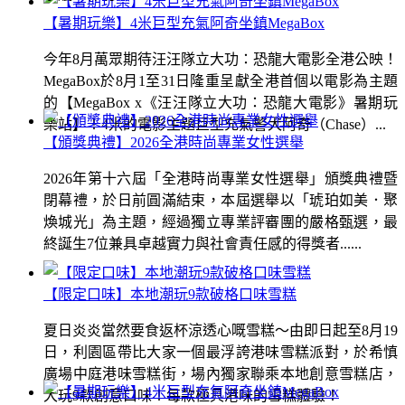
【暑期玩樂】4米巨型充氣阿奇坐鎮MegaBox
今年8月萬眾期待汪汪隊立大功：恐龍大電影全港公映！
MegaBox於8月1至31日隆重呈獻全港首個以電影為主題
的【MegaBox x《汪汪隊立大功：恐龍大電影》暑期玩
樂站】！4米的電影主題巨型充氣警犬阿奇（Chase）...
【頒獎典禮】2026全港時尚專業女性選舉
2026年第十六屆「全港時尚專業女性選舉」頒獎典禮暨
閉幕禮，於日前圓滿結束，本屆選舉以「琥珀如美．聚
煥城光」為主題，經過獨立專業評審團的嚴格甄選，最
終誕生7位兼具卓越實力與社會責任感的得獎者......
【限定口味】本地潮玩9款破格口味雪糕
夏日炎炎當然要食返杯涼透心嘅雪糕～由即日起至8月19
日，利園區帶比大家一個最浮誇港味雪糕派對，於希慎
廣場中庭港味雪糕街，場內獨家聯乘本地創意雪糕店，
大玩9款創意口味！每款極具港味的雪糕體驗！