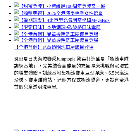
【全港首個】兒童透明洗車屋矚目登場
炎炎夏日奧海城聯乘Jumptopia 驚喜打造盛夏「極速車隊
訓練基地」，完美結合高能量的充氣彈床挑戰與沉浸式
的職業體驗。訓練基地集極速賽車巨型彈床、6.5米高速
滑梯、賽車維修站、迷你方程式極速隧道，更設有全港
首個兒童透明洗車屋...