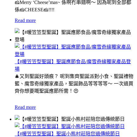
🧀Merry ‘Cheese’mas~ 係啊冇串錯啊～ 因為呢到全部都
係🧀CHEESE🧀!!!!
Read more
【#暖笠笠型聖誕】聖誕應節食品/魔雪奇緣獨家產品登
場
🎄又到聖誕好頭痕？ 呢到集齊聖誕派對小食、聖誕禮物
籃、魔雪奇緣獨家產品，聖誕飾品等等等等～ 一次過買
齊你想要嘅聖誕應節所需！😍
Read more
【#暖笠笠型聖誕】聖誕小熊村莊陪您過傳統節日