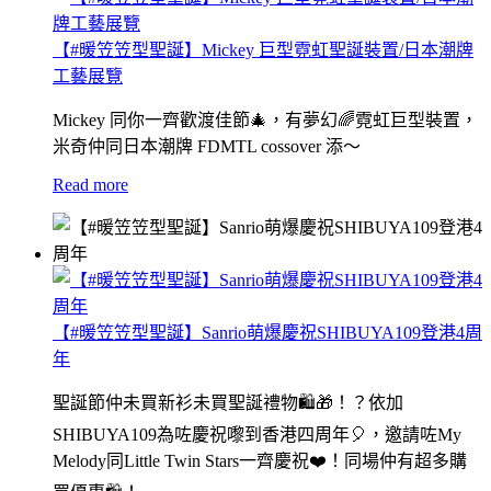
【#暖笠笠型聖誕】Mickey 巨型霓虹聖誕裝置/日本潮牌
工藝展覽
Mickey 同你一齊歡渡佳節🎄，有夢幻🌈霓虹巨型裝置，
米奇仲同日本潮牌 FDMTL cossover 添～
Read more
【#暖笠笠型聖誕】Sanrio萌爆慶祝SHIBUYA109登港4周
年
聖誕節仲未買新衫未買聖誕禮物🛍🎁！？依加
SHIBUYA109為咗慶祝嚟到香港四周年🎈，邀請咗My
Melody同Little Twin Stars一齊慶祝❤️！同場仲有超多購