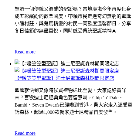
想過一個傳統又溫馨的聖誕嗎？置地廣塲今年再度化身
成五彩繽紛的歡樂國度，帶領市民走進奇幻無窮的聖誕
小熊村莊，與鬼馬精靈的村民一同歡度溫馨節日，分享
冬日佳節的無盡喜悅，同時感受傳統聖誕精神
🎄！
Read more
【#暖笠笠型聖誕】迪士尼聖誕森林期間限定店
聖誕就快到又係時候買禮物送比至愛，大家諗好買咩
未？喜歡迪士尼經典角色要留意喇，Chip ‘n’ Dale、
Bambi、Seven Dwarfs已經嚟到香港，帶大家走入溫馨童
話森林，超過1,000款獨家迪士尼精品首度發售。
Read more