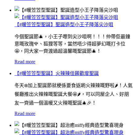
【#暖笠笠型聖誕】聖誕造型小王子降落尖沙咀
今個聖誕節🎄，小王子嚟到尖沙咀啊！！！仲帶佢最鐘
意嘅玫瑰🌹、狐狸等等，當然唔少得超夢幻嘅打卡位
🤩，同大家一齊渡過超溫馨嘅聖誕節🎄！
Read more
【#暖笠笠型聖誕】火辣辣佳餚歡度聖誕
冬天❄️加上聖誕節就梗係要食返啲火辣辣嘅野啦🌶！人氣
餐廳推出火辣辣嘅聖誕大餐🤩🌶，可以同屋企人、好朋
友一齊過一個溫暖又火辣嘅聖誕🎄🎉！
Read more