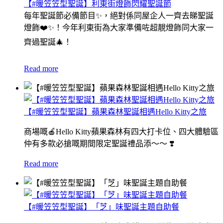
【#暖笠笠型聖誕】利東街燈飾閃耀聖誕節
每年聖誕節必備節目✨，絕對係同屋企人一齊去睇聖誕
燈飾❤️✨！今年利東街為大家準備咗超靚燈飾同大家一
齊過聖誕🎄！
Read more
【#暖笠笠型聖誕】蘋果森林聖誕相遇Hello Kitty之旅
商場嘅🍎Hello Kitty蘋果森林有四大打卡位、四大體驗區
仲有多款必搶嘅期間限定聖誕禮品添～～ ❣️
Read more
【#暖笠笠型聖誕】「芝」味聖誕主題自助餐