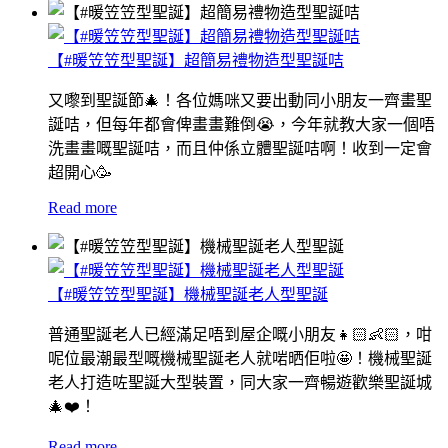
【#暖笠笠型聖誕】超簡易禮物造型聖誕咭
又嚟到聖誕節🎄！各位媽咪又要出動同小朋友一齊畫聖
誕咭，但每年都會俾畫畫難倒😭，今年就教大家一個唔
洗畫畫嘅聖誕咭，而且仲係立體聖誕咭啊！收到一定會
超開心🥳
Read more
【#暖笠笠型聖誕】機械聖誕老人型聖誕
普通聖誕老人已經滿足唔到屋企嘅小朋友👧🏻👶🏻，咁
呢位最潮最型嘅機械聖誕老人就啱晒佢啦🤩！機械聖誕
老人打造咗聖誕大型裝置，同大家一齊暢遊歡樂聖誕城
🎄❤️！
Read more