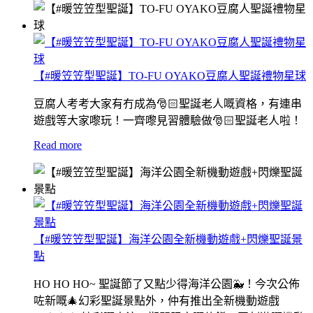
【#暖笠笠型聖誕】TO-FU OYAKO豆腐人聖誕禮物星球
豆腐人考考大家有冇成為🎅🏻聖誕老人嘅資格，有連串
遊戲等大家嚟玩！一齊嚟見習體驗做🎅🏻聖誕老人啦！
Read more
【#暖笠笠型聖誕】海洋公園全新機動遊戲+閃爍聖誕景
點
HO HO HO~ 聖誕節了又點少得海洋公園🐳！今次公佈
咗新嘅🎄幻彩聖誕景點外，仲有推出全新機動遊戲