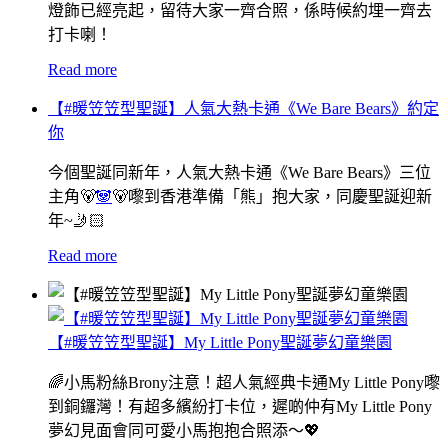
燈飾已經亮起，留待大家一齊合照，係時候約埋一齊去
打卡喇！
Read more
【#暖笠笠型聖誕】人氣大熱卡通《We Bare Bears》約定
你
今個聖誕同新年，人氣大熱卡通《We Bare Bears》三位
主角🐻
🐼
🐻嚟到香港準備「熊」抱大家，同慶聖誕迎新
年~🤳🏻
Read more
【#暖笠笠型聖誕】My Little Pony聖誕夢幻童樂園
🌈小馬粉絲Brony注意！超人氣經典卡通My Little Pony嚟
到銅鑼灣！有超多繽紛打卡位，遲啲仲有My Little Pony
夢幻見面會同可愛小馬抱抱合照添～💖