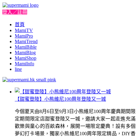
登入／註冊
首頁
MamiTV
MamiPro
MamiTrend
MamiBible
MamiBlog
MamiShop
MamiInfo
line
【甜蜜登陸】小熊維尼100周年登陸又一城
今個夏天由8月6日至9月3日小熊維尼100周年慶典期間限
定期間限定店甜蜜登陸又一城，邀請大家一起走進充滿
歡樂與童心的百畝森林，展開一場限定慶典！設有多個
夢幻打卡場景，獨家小熊維尼100周年限定精品，DIY香