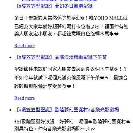
【#暖笠笠型聖誕】夢幻冬日擁泡聖誕
冬日＋聖誕節🎄當然係等於夢幻❄️！喺YOHO MALL就
已經為大家準備好超夢幻嘅打卡位啦🤳🏻！裡面仲有無
論大朋友定小朋友，都超鐘意嘅白色旋轉木馬🎠❤️
Read more
【#暖笠笠型聖誕】品嚐浪漫精緻聖誕下午茶
聖誕節仲未諗好同家人朋友去邊到食返個下午茶☕️！？
不如今年就試下呢個充滿英倫風嘅下午茶❤️☕️！最適合
輕輕鬆鬆咁傾計享受美食❤️！
Read more
【#暖笠笠型聖誕】歐陸夢幻聖誕村×音樂光影劇場
💃🏻歐陸聖誕好浪漫！好夢幻！呢個🎄歐陸夢幻聖誕村🎄
別具特色，仲有音樂光影劇場睇～🎶🎶