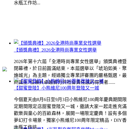
水瓶工作坊...
【頒獎典禮】2026全港時尚專業女性選舉
2026年第十六屆「全港時尚專業女性選舉」頒獎典禮暨
閉幕禮，於日前圓滿結束，本屆選舉以「琥珀如美．聚
煥城光」為主題，經過獨立專業評審團的嚴格甄選，最
終誕生7位兼具卓越實力與社會責任感的得獎者......
【甜蜜登陸】小熊維尼100周年登陸又一城
今個夏天由8月6日至9月3日小熊維尼100周年慶典期間限
定期間限定店甜蜜登陸又一城，邀請大家一起走進充滿
歡樂與童心的百畝森林，展開一場限定慶典！設有多個
夢幻打卡場景，獨家小熊維尼100周年限定精品，DIY香
水瓶工作坊...