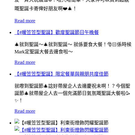
嘅聖誕卡寄俾好朋友啊❤️🎄！
Read more
【#暖笠笠型聖誕】歡度聖誕節日午晚餐
🎄就到聖誕～🎄就到聖誕～ 就係要食大餐！🎅🏻係時候
Mark定聖誕大餐去邊食啦～
Read more
【#暖笠笠型聖誕】限定餐單與親朋共度佳節
就嚟到聖誕節🎄諗好帶屋企人去邊慶祝未啊！？今個聖
誕節🎄就帶屋企人去一個充滿節日氣氛嘅聖誕大餐啦🥳
✨！
Read more