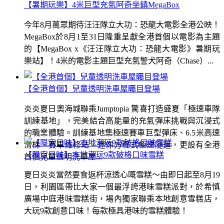
【暑期玩樂】4米巨型充氣阿奇坐鎮MegaBox
今年8月萬眾期待汪汪隊立大功：恐龍大電影全港公映！
MegaBox於8月1至31日隆重呈獻全港首個以電影為主題
的【MegaBox x《汪汪隊立大功：恐龍大電影》暑期玩
樂站】！4米的電影主題巨型充氣警犬阿奇（Chase）...
【全港首個】兒童透明洗車屋矚目登場
炎炎夏日奧海城聯乘Jumptopia 驚喜打造盛夏「極速車隊
訓練基地」，完美結合高能量的充氣彈床挑戰與沉浸式
的職業體驗。訓練基地集極速賽車巨型彈床、6.5米高速
滑梯、賽車維修站、迷你方程式極速隧道，更設有全港
【限定口味】本地潮玩9款破格口味雪糕
首個兒童透明洗車屋...
夏日炎炎當然要食返杯涼透心嘅雪糕～由即日起至8月19
日，利園區帶比大家一個最浮誇港味雪糕派對，於希慎
廣場中庭港味雪糕街，場內獨家聯乘本地創意雪糕店，
大玩9款創意口味！每款極具港味的雪糕體驗！