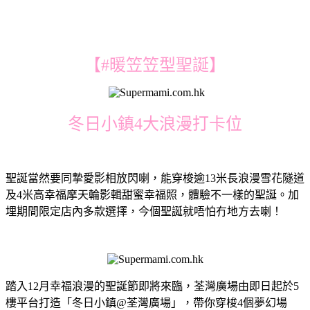
【#暖笠笠型聖誕】
冬日小鎮4大浪漫打卡位
聖誕當然要同摯愛影相放閃喇，能穿梭逾13米長浪漫雪花隧道
及4米高幸福摩天輪影輯甜蜜幸福照，體驗不一樣的聖誕。加
埋期間限定店內多款選擇，今個聖誕就唔怕冇地方去喇！
踏入12月幸福浪漫的聖誕節即將來臨，荃灣廣場由即日起於5
樓平台打造「冬日小鎮@荃灣廣場」，帶你穿梭4個夢幻場