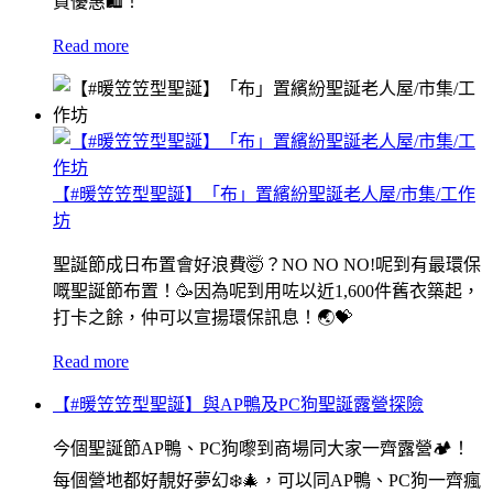
買優惠🛍！
Read more
【#暖笠笠型聖誕】「布」置繽紛聖誕老人屋/市集/工作
坊
聖誕節成日布置會好浪費🤯？NO NO NO!呢到有最環保
嘅聖誕節布置！🥳因為呢到用咗以近1,600件舊衣築起，
打卡之餘，仲可以宣揚環保訊息！🌏💝
Read more
【#暖笠笠型聖誕】與AP鴨及PC狗聖誕露營探險
今個聖誕節AP鴨、PC狗嚟到商場同大家一齊露營🏕️！
每個營地都好靚好夢幻❄️🎄，可以同AP鴨、PC狗一齊瘋