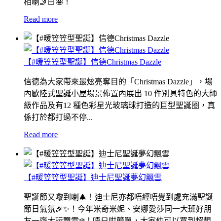
相喇🤳🏻🤩！
Read more
【#暖笠笠型聖誕】信德Christmas Dazzle
信德為大家帶來最炫亮奪目的「Christmas Dazzle」，場
內歐陸式聖誕小屋場景佈置內展出 10 件別具特色的大師
級作品及有12 種色彩星光玻璃球打造的巨型聖誕圈，真
係打於都打過不停...
Read more
【#暖笠笠型聖誕】迪士尼聖誕夢幻飄雪
聖誕節又嚟到喇🎄！迪士尼亦都唔經唔覺到處充滿聖誕
節日氣氛🎉✨！今年米奇米妮、安娜愛莎同一大班好朋
友一齊大玩飄雪❄️！唔只咁簡單，大家仲可以買到超靚