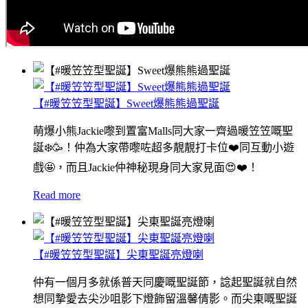
【#暖笠笠型聖誕】Sweet爆熊熊過聖誕
萌爆小熊Jackie嚟到置富Malls同大家一齊過暖笠笠嘅聖
誕❄️🥳！仲為大家帶嚟咗超多靚靚打卡位❤️同互動小遊
戲🤩，而且Jackie仲神秘現身同大家見面😍❤️！
Read more
【#暖笠笠型聖誕】尖東聖誕亮燈喇
仲有一個月多就係普天同慶嘅聖誕節，諗起聖誕就自然
想同摯愛去尖沙咀影下燈飾留溫馨倩影。而尖東嘅聖誕