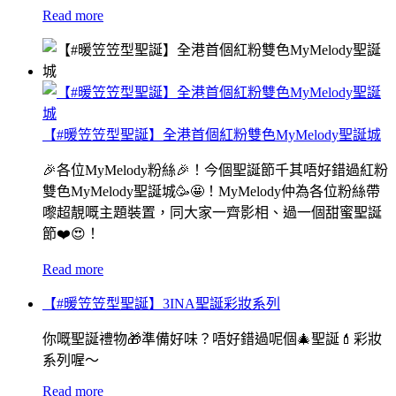
Read more
【#暖笠笠型聖誕】全港首個紅粉雙色MyMelody聖誕城
🎉各位MyMelody粉絲🎉！今個聖誕節千其唔好錯過紅粉
雙色MyMelody聖誕城🥳🤩！MyMelody仲為各位粉絲帶
嚟超靚嘅主題裝置，同大家一齊影相、過一個甜蜜聖誕
節❤️😍！
Read more
【#暖笠笠型聖誕】3INA聖誕彩妝系列
你嘅聖誕禮物🎁準備好味？唔好錯過呢個🎄聖誕💄彩妝
系列喔～
Read more