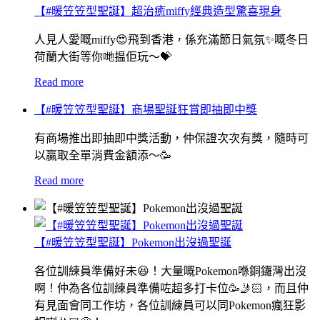
【#暖笠笠型聖誕】超治癒miffy經典造型驚喜現身
人見人愛嘅miffy😍飛到香港，係充滿節日氣氛✨嘅冬日
荷蘭大街等你哋揾佢玩〜💝
Read more
【#暖笠笠型聖誕】商場聖誕狂賞即抽即中獎
有商場推出即抽即中獎活動，仲保證次次有獎，隨時可
以贏取全單消費金額添～🥳
Read more
【#暖笠笠型聖誕】Pokemon出沒過聖誕
各位訓練員準備好未😆！大量嘅Pokemon喺銅鑼灣出沒
啊！仲為各位訓練員準備咗超多打卡位🥳🤳🏻，而且仲
有見面會同工作坊，各位訓練員可以同Pokemon瘋狂影