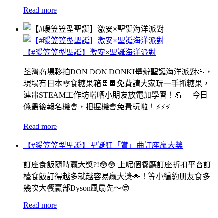
Read more
【#暖笠笠型聖誕】激安×聖誕海洋派對
荃灣商場夥拍DON DON DONKI舉辦聖誕海洋派對🥳，
現場有日本零食糖果箱🍫🍫免費請大家玩一手抓糖果，
連串STEAM工作坊啱哂小朋友放電加學習！💪🏻 今日
係最後報名機會，把握機會免費玩啦！⚡️⚡️⚡️
Read more
【#暖笠笠型聖誕】聖誕狂「賞」曲訂座贏大獎
訂座食飯隨時贏大獎?!😳😳 上呢個餐廳訂座折扣平台訂
檯食飯訂得越多就越容易贏大獎🌟！等小編約朋友食多
幾次大餐贏部Dyson風扇先～😎
Read more