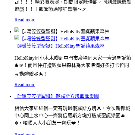
🎢！！！ 精彩嘅表演、期間限定嘅佳餚，同刺激嘅機動
遊戲！！！聖誕節過嚟狂歡啦～🎉
Read more
【#暖笠笠型聖誕】HelloKitty聖誕蘋果森林
HelloKitty同小木木嚟到屯門市廣場同大家一齊過聖誕節
🎄❄️！而且仲打造咗蘋果森林為大家準備好多打卡位同
互動體驗🍎🎄！
Read more
【#暖笠笠型聖誕】俄羅斯方塊聖誕樂園
相信大家細細個一定有玩過俄羅斯方塊🤩，今次新都城
中心同上水中心一齊將俄羅斯方塊打造成聖誕樂園🎄
❄️，啱晒大人小朋友一齊玩❤️！
Read more