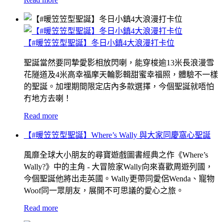
【#暖笠笠型聖誕】冬日小鎮4大浪漫打卡位
聖誕當然要同摯愛影相放閃喇，能穿梭逾13米長浪漫雪
花隧道及4米高幸福摩天輪影輯甜蜜幸福照，體驗不一樣
的聖誕。加埋期間限定店內多款選擇，今個聖誕就唔怕
冇地方去喇！
Read more
【#暖笠笠型聖誕】Where’s Wally 與大家同慶窩心聖誕
風靡全球大小朋友的尋寶遊戲圖書經典之作《Where’s
Wally?》中的主角 - 大冒險家Wally向來喜歡周遊列國，
今個聖誕他將出走英國。Wally更帶同愛侶Wenda、寵物
Woof同一眾朋友，展開不可思議的愛心之旅。
Read more