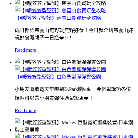
【#暖笠笠型聖誕】慈雲山食買玩全攻略
成日都話慈雲山無野玩無野好食！今日就介紹慈雲山好
玩好食嘅親子一日遊❤️✨！
Read more
【#暖笠笠型聖誕】白色聖誕彈彈雲公園
小朋友嘅放電天堂嚟到D.Park喇❄️🎄！今個聖誕節各位
媽咪可以帶小朋友彈住過聖誕🎄❤️！
Read more