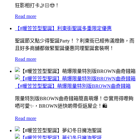
狂影相打卡🤳🏻😍！
Read more
【#暖笠笠型聖誕】利東街聖誕多重限定優惠
聖誕節又點少得聖誕Party！？利東街已經佈滿燈飾，而
且好多商舖都做緊聖誕優惠同埋聖誕套裝啊！
Read more
【#暖笠笠型聖誕】萌爆限量特別版BROWN曲奇錢箱
限量特別版BROWN曲奇錢箱簡直萌爆！😍實用得嚟夠
哂可愛✨，BROWN迷快啲帶佢返屋企！🛍
Read more