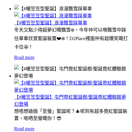
【#暖笠笠型聖誕】浪漫飄雪踩單車
冬天又點少得超夢幻嘅飄雪❄️，今年仲可以喺飄雪中踩
住單車欣賞聖誕裝置❤️❄️！D2Place裡面仲有超爆笑嘅打
卡位🤩！
Read more
【#暖笠笠型聖誕】屯門霓虹聖誕樹/聖誕霓虹體驗館夢
幻登場
想唔想過個「至螢」聖誕呢？🎄呢到有超多霓虹聖誕裝
置，啱哂至螢嘅你！😎
Read more