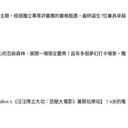
為主題，經過獨立專業評審團的嚴格甄選，最終誕生7位兼具卓越
童心的百畝森林，展開一場限定慶典！設有多個夢幻打卡場景，獨
aBox x《汪汪隊立大功：恐龍大電影》暑期玩樂站】！4米的電