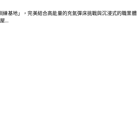
速車隊訓練基地」，完美結合高能量的充氣彈床挑戰與沉浸式的職業
..