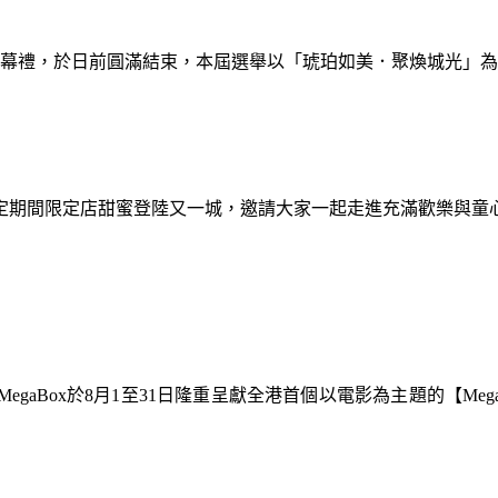
暨閉幕禮，於日前圓滿結束，本屆選舉以「琥珀如美．聚煥城光」
間限定期間限定店甜蜜登陸又一城，邀請大家一起走進充滿歡樂與
gaBox於8月1至31日隆重呈獻全港首個以電影為主題的【Meg