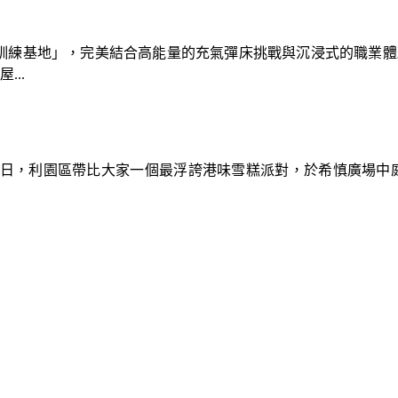
速車隊訓練基地」，完美結合高能量的充氣彈床挑戰與沉浸式的職業
..
9日，利園區帶比大家一個最浮誇港味雪糕派對，於希慎廣場中