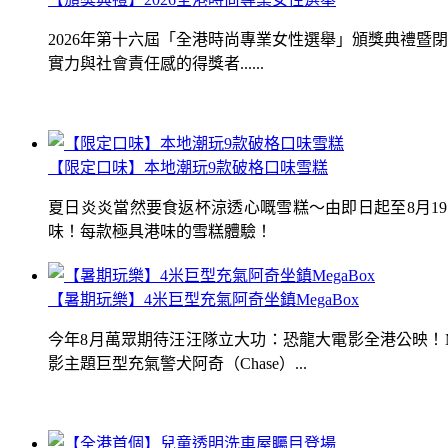
2026年第十六屆「全港時尚專業女性選舉」頒獎典禮
實力與社會責任感的得獎者......
【限定口味】本地潮玩9款破格口味雪糕
夏日炎炎當然要食返杯涼透心嘅雪糕～由即日起至8月1
味！每款極具港味的雪糕體驗！
【暑期玩樂】4米巨型充氣阿奇坐鎮MegaBox
今年8月萬眾期待汪汪隊立大功：恐龍大電影全港公映！Me
影主題巨型充氣警犬阿奇（Chase）...