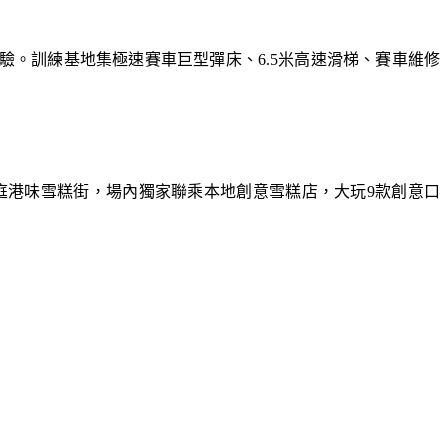
體驗。訓練基地集極速賽車巨型彈床、6.5米高速滑梯、賽車維修
庭港味雪糕街，場內獨家聯乘本地創意雪糕店，大玩9款創意口