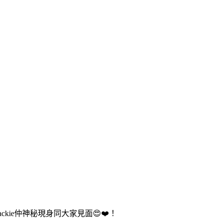
ckie仲神秘現身同大家見面😍❤️！