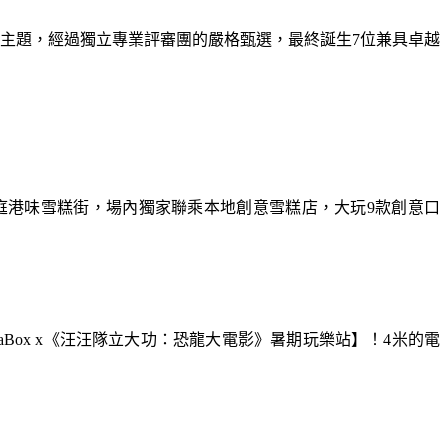
為主題，經過獨立專業評審團的嚴格甄選，最終誕生7位兼具卓越
庭港味雪糕街，場內獨家聯乘本地創意雪糕店，大玩9款創意口
aBox x《汪汪隊立大功：恐龍大電影》暑期玩樂站】！4米的電