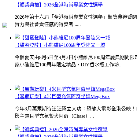
【頒獎典禮】2026全港時尚專業女性選舉
2026年第十六屆「全港時尚專業女性選舉」頒獎典禮
實力與社會責任感的得獎者......
【甜蜜登陸】小熊維尼100周年登陸又一城
今個夏天由8月6日至9月3日小熊維尼100周年慶典期
家小熊維尼100周年限定精品，DIY香水瓶工作坊...
【暑期玩樂】4米巨型充氣阿奇坐鎮MegaBox
今年8月萬眾期待汪汪隊立大功：恐龍大電影全港公映！Me
影主題巨型充氣警犬阿奇（Chase）...
【頒獎典禮】2026全港時尚專業女性選舉