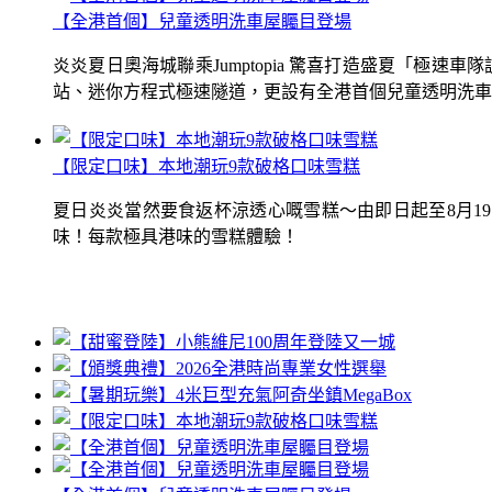
【全港首個】兒童透明洗車屋矚目登場
炎炎夏日奧海城聯乘Jumptopia 驚喜打造盛夏「極
站、迷你方程式極速隧道，更設有全港首個兒童透明洗車屋.
【限定口味】本地潮玩9款破格口味雪糕
夏日炎炎當然要食返杯涼透心嘅雪糕～由即日起至8月1
味！每款極具港味的雪糕體驗！