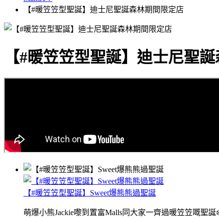
【#暖笠笠型聖誕】迪士尼聖誕森林期間限定店
【#暖笠笠型聖誕】迪士尼聖誕
【#暖笠笠型聖誕】Sweet爆熊熊過聖誕
萌爆小熊Jackie嚟到置富Malls同大家一齊過暖笠笠嘅聖