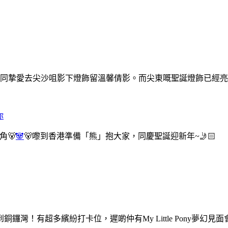
同摯愛去尖沙咀影下燈飾留溫馨倩影。而尖東嘅聖誕燈飾已經
你
角🐻
🐼
🐻嚟到香港準備「熊」抱大家，同慶聖誕迎新年~🤳🏻
ony嚟到銅鑼灣！有超多繽紛打卡位，遲啲仲有My Little Pony夢