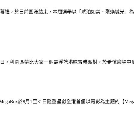
暨閉幕禮，於日前圓滿結束，本屆選舉以「琥珀如美．聚煥城光」
9日，利園區帶比大家一個最浮誇港味雪糕派對，於希慎廣場中
gaBox於8月1至31日隆重呈獻全港首個以電影為主題的【Meg