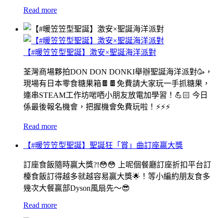
Read more
【#暖笠笠型聖誕】激安×聖誕海洋派對
荃灣商場夥拍DON DON DONKI舉辦聖誕海洋派對🥳，
現場有日本零食糖果箱🍫🍫免費請大家玩一手抓糖果，
連串STEAM工作坊啱哂小朋友放電加學習！💪🏻 今日
係最後報名機會，把握機會免費玩啦！⚡️⚡️⚡️
Read more
【#暖笠笠型聖誕】聖誕狂「賞」曲訂座贏大獎
訂座食飯隨時贏大獎?!😳😳 上呢個餐廳訂座折扣平台訂
檯食飯訂得越多就越容易贏大獎🌟！等小編約朋友食多
幾次大餐贏部Dyson風扇先～😎
Read more