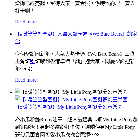
燈飾已經亮起，留待大家一齊合照，係時候約埋一齊去
打卡喇！
Read more
【#暖笠笠型聖誕】人氣大熱卡通《We Bare Bears》約定
你
今個聖誕同新年，人氣大熱卡通《We Bare Bears》三位
主角🐻
🐼
🐻嚟到香港準備「熊」抱大家，同慶聖誕迎新
年~🤳🏻
Read more
【#暖笠笠型聖誕】My Little Pony聖誕夢幻童樂園
🌈小馬粉絲Brony注意！超人氣經典卡通My Little Pony嚟
到銅鑼灣！有超多繽紛打卡位，遲啲仲有My Little Pony
夢幻見面會同可愛小馬抱抱合照添～💖