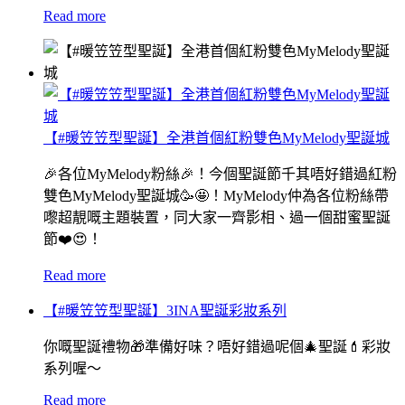
Read more
【#暖笠笠型聖誕】全港首個紅粉雙色MyMelody聖誕城
🎉各位MyMelody粉絲🎉！今個聖誕節千其唔好錯過紅粉
雙色MyMelody聖誕城🥳🤩！MyMelody仲為各位粉絲帶
嚟超靚嘅主題裝置，同大家一齊影相、過一個甜蜜聖誕
節❤️😍！
Read more
【#暖笠笠型聖誕】3INA聖誕彩妝系列
你嘅聖誕禮物🎁準備好味？唔好錯過呢個🎄聖誕💄彩妝
系列喔～
Read more