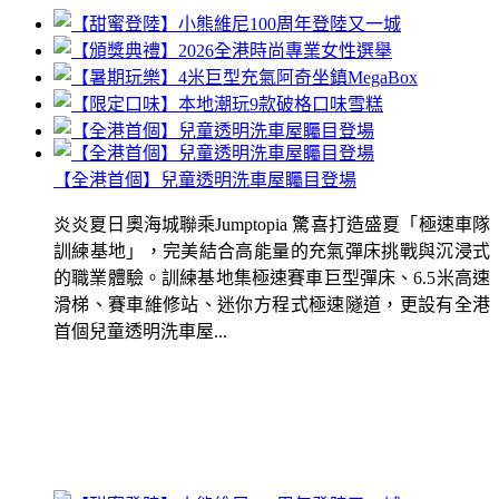
【全港首個】兒童透明洗車屋矚目登場
炎炎夏日奧海城聯乘Jumptopia 驚喜打造盛夏「極速車隊
訓練基地」，完美結合高能量的充氣彈床挑戰與沉浸式
的職業體驗。訓練基地集極速賽車巨型彈床、6.5米高速
滑梯、賽車維修站、迷你方程式極速隧道，更設有全港
首個兒童透明洗車屋...