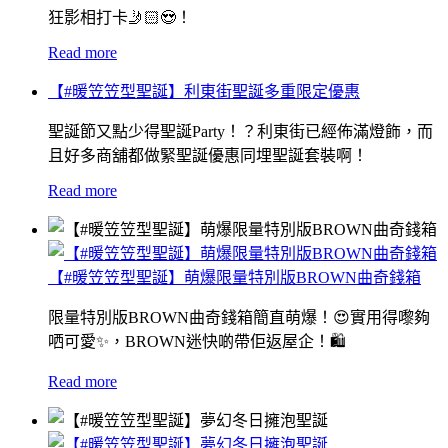
狂影相打卡🤳🏻😍！
Read more
【#暖笠笠型聖誕】利東街聖誕多重限定優惠
聖誕節又點少得聖誕Party！？利東街已經佈滿燈飾，而
且好多商舖都做緊聖誕優惠同埋聖誕套裝啊！
Read more
【#暖笠笠型聖誕】萌爆限量特別版BROWN曲奇錢箱
限量特別版BROWN曲奇錢箱簡直萌爆！😍實用得嚟夠
哂可愛✨，BROWN迷快啲帶佢返屋企！🛍
Read more