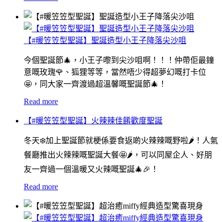
【#暖笠笠型聖誕】聖誕造型小王子降落尖沙咀
今個聖誕節🎄，小王子嚟到尖沙咀啊！！！仲帶佢最鐘
意嘅玫瑰🌹、狐狸等等，當然唔少得超夢幻嘅打卡位
🤩，同大家一齊渡過超溫馨嘅聖誕節🎄！
Read more
【#暖笠笠型聖誕】火辣辣佳餚歡度聖誕
冬天❄️加上聖誕節就梗係要食返啲火辣辣嘅野啦🌶！人氣
餐廳推出火辣辣嘅聖誕大餐🤩🌶，可以同屋企人、好朋
友一齊過一個溫暖又火辣嘅聖誕🎄🎉！
Read more