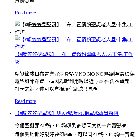
買優惠🛍！
Read more
【#暖笠笠型聖誕】「布」置繽紛聖誕老人屋/市集/工作
坊
聖誕節成日布置會好浪費🤯？NO NO NO!呢到有最環保
嘅聖誕節布置！🥳因為呢到用咗以近1,600件舊衣築起，
打卡之餘，仲可以宣揚環保訊息！🌏💝
Read more
【#暖笠笠型聖誕】與AP鴨及PC狗聖誕露營探險
今個聖誕節AP鴨、PC狗嚟到商場同大家一齊露營🏕️！
每個營地都好靚好夢幻❄️🎄，可以同AP鴨、PC狗一齊瘋