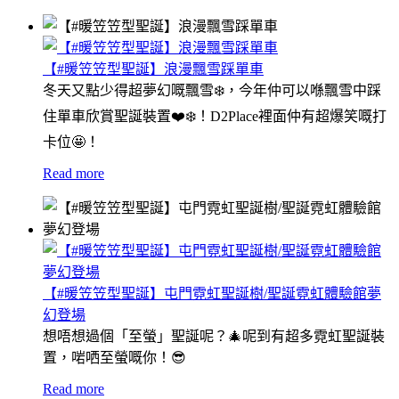
【#暖笠笠型聖誕】浪漫飄雪踩單車
冬天又點少得超夢幻嘅飄雪❄️，今年仲可以喺飄雪中踩
住單車欣賞聖誕裝置❤️❄️！D2Place裡面仲有超爆笑嘅打
卡位🤩！
Read more
【#暖笠笠型聖誕】屯門霓虹聖誕樹/聖誕霓虹體驗館夢
幻登場
想唔想過個「至螢」聖誕呢？🎄呢到有超多霓虹聖誕裝
置，啱哂至螢嘅你！😎
Read more