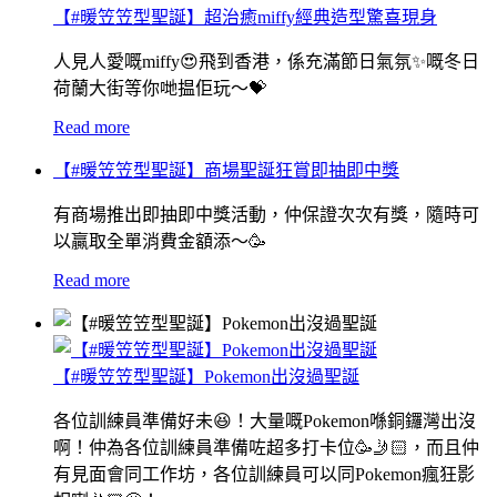
【#暖笠笠型聖誕】超治癒miffy經典造型驚喜現身
人見人愛嘅miffy😍飛到香港，係充滿節日氣氛✨嘅冬日
荷蘭大街等你哋揾佢玩〜💝
Read more
【#暖笠笠型聖誕】商場聖誕狂賞即抽即中獎
有商場推出即抽即中獎活動，仲保證次次有獎，隨時可
以贏取全單消費金額添～🥳
Read more
【#暖笠笠型聖誕】Pokemon出沒過聖誕
各位訓練員準備好未😆！大量嘅Pokemon喺銅鑼灣出沒
啊！仲為各位訓練員準備咗超多打卡位🥳🤳🏻，而且仲
有見面會同工作坊，各位訓練員可以同Pokemon瘋狂影