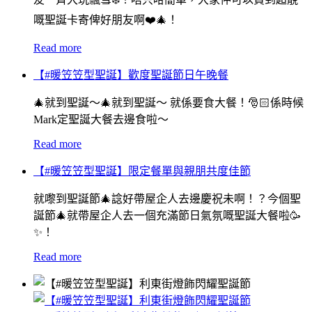
嘅聖誕卡寄俾好朋友啊❤️🎄！
Read more
【#暖笠笠型聖誕】歡度聖誕節日午晚餐
🎄就到聖誕～🎄就到聖誕～ 就係要食大餐！🎅🏻係時候
Mark定聖誕大餐去邊食啦～
Read more
【#暖笠笠型聖誕】限定餐單與親朋共度佳節
就嚟到聖誕節🎄諗好帶屋企人去邊慶祝未啊！？今個聖
誕節🎄就帶屋企人去一個充滿節日氣氛嘅聖誕大餐啦🥳
✨！
Read more