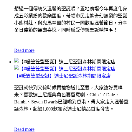
想過一個傳統又溫馨的聖誕嗎？置地廣塲今年再度化身
成五彩繽紛的歡樂國度，帶領市民走進奇幻無窮的聖誕
小熊村莊，與鬼馬精靈的村民一同歡度溫馨節日，分享
冬日佳節的無盡喜悅，同時感受傳統聖誕精神
🎄！
Read more
【#暖笠笠型聖誕】迪士尼聖誕森林期間限定店
聖誕就快到又係時候買禮物送比至愛，大家諗好買咩
未？喜歡迪士尼經典角色要留意喇，Chip ‘n’ Dale、
Bambi、Seven Dwarfs已經嚟到香港，帶大家走入溫馨童
話森林，超過1,000款獨家迪士尼精品首度發售。
Read more