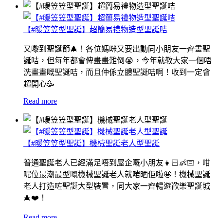
【#暖笠笠型聖誕】超簡易禮物造型聖誕咭
又嚟到聖誕節🎄！各位媽咪又要出動同小朋友一齊畫聖
誕咭，但每年都會俾畫畫難倒😭，今年就教大家一個唔
洗畫畫嘅聖誕咭，而且仲係立體聖誕咭啊！收到一定會
超開心🥳
Read more
【#暖笠笠型聖誕】機械聖誕老人型聖誕
普通聖誕老人已經滿足唔到屋企嘅小朋友👧🏻👶🏻，咁
呢位最潮最型嘅機械聖誕老人就啱晒佢啦🤩！機械聖誕
老人打造咗聖誕大型裝置，同大家一齊暢遊歡樂聖誕城
🎄❤️！
Read more