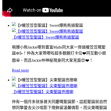
【#暖笠笠型聖誕】Sweet爆熊熊過聖誕
萌爆小熊Jackie嚟到置富Malls同大家一齊過暖笠笠嘅聖
誕❄️🥳！仲為大家帶嚟咗超多靚靚打卡位❤️同互動小遊
戲🤩，而且Jackie仲神秘現身同大家見面😍❤️！
Read more
【#暖笠笠型聖誕】尖東聖誕亮燈喇
仲有一個月多就係普天同慶嘅聖誕節，諗起聖誕就自然
想同摯愛去尖沙咀影下燈飾留溫馨倩影。而尖東嘅聖誕