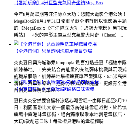
【暑期玩樂】4米巨型充氣阿奇坐鎮MegaBox
今年8月萬眾期待汪汪隊立大功：恐龍大電影全港公映！
MegaBox於8月1至31日隆重呈獻全港首個以電影為主題
的【MegaBox x《汪汪隊立大功：恐龍大電影》暑期玩
樂站】！4米的電影主題巨型充氣警犬阿奇（Chase）...
【全港首個】兒童透明洗車屋矚目登場
炎炎夏日奧海城聯乘Jumptopia 驚喜打造盛夏「極速車隊
訓練基地」，完美結合高能量的充氣彈床挑戰與沉浸式
的職業體驗。訓練基地集極速賽車巨型彈床、6.5米高速
滑梯、賽車維修站、迷你方程式極速隧道，更設有全港
【限定口味】本地潮玩9款破格口味雪糕
首個兒童透明洗車屋...
夏日炎炎當然要食返杯涼透心嘅雪糕～由即日起至8月19
日，利園區帶比大家一個最浮誇港味雪糕派對，於希慎
廣場中庭港味雪糕街，場內獨家聯乘本地創意雪糕店，
大玩9款創意口味！每款極具港味的雪糕體驗！