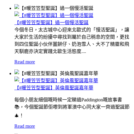
【#暖笠笠型聖誕】過一個慢活聖誕
今個冬日，太古城中心迎來北歐式的「慢活聖誕」，讓
大家於生活的紛擾中尋找到屬於自己稍息的空間，更找
到四位聖誕小伙伴薑餅仔、奶泡雪人、大不了精靈和飛
天馴鹿亦決定實踐北歐生活態度....
Read more
【#暖笠笠型聖誕】英倫風聖誕嘉年華
每個小朋友細個嘅時候一定睇過Paddington嘅故事書
📚，今個聖誕節佢嚟到將軍澳中心同大家一齊過聖誕節
🎄！
Read more