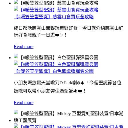
【#暖笠笠型聖誕】慈雲山食買玩全攻略
成日都話慈雲山無野玩無野好食！今日就介紹慈雲山好
玩好食嘅親子一日遊❤️✨！
Read more
【#暖笠笠型聖誕】白色聖誕彈彈雲公園
小朋友嘅放電天堂嚟到D.Park喇❄️🎄！今個聖誕節各位
媽咪可以帶小朋友彈住過聖誕🎄❤️！
Read more