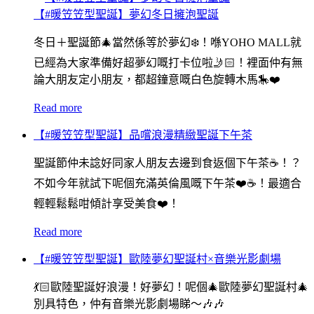
【#暖笠笠型聖誕】夢幻冬日擁泡聖誕
冬日＋聖誕節🎄當然係等於夢幻❄️！喺YOHO MALL就
已經為大家準備好超夢幻嘅打卡位啦🤳🏻！裡面仲有無
論大朋友定小朋友，都超鐘意嘅白色旋轉木馬🎠❤️
Read more
【#暖笠笠型聖誕】品嚐浪漫精緻聖誕下午茶
聖誕節仲未諗好同家人朋友去邊到食返個下午茶☕️！？
不如今年就試下呢個充滿英倫風嘅下午茶❤️☕️！最適合
輕輕鬆鬆咁傾計享受美食❤️！
Read more
【#暖笠笠型聖誕】歐陸夢幻聖誕村×音樂光影劇場
💃🏻歐陸聖誕好浪漫！好夢幻！呢個🎄歐陸夢幻聖誕村🎄
別具特色，仲有音樂光影劇場睇～🎶🎶