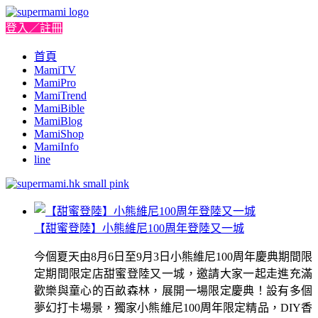
登入／註冊
首頁
MamiTV
MamiPro
MamiTrend
MamiBible
MamiBlog
MamiShop
MamiInfo
line
【甜蜜登陸】小熊維尼100周年登陸又一城
今個夏天由8月6日至9月3日小熊維尼100周年慶典期間限
定期間限定店甜蜜登陸又一城，邀請大家一起走進充滿
歡樂與童心的百畝森林，展開一場限定慶典！設有多個
夢幻打卡場景，獨家小熊維尼100周年限定精品，DIY香