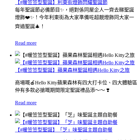
【#暖笠笠型聖誕】利東街燈飾閃耀聖誕節
每年聖誕節必備節目✨，絕對係同屋企人一齊去睇聖誕
燈飾❤️✨！今年利東街為大家準備咗超靚燈飾同大家一
齊過聖誕🎄！
Read more
【#暖笠笠型聖誕】蘋果森林聖誕相遇Hello Kitty之旅
商場嘅🍎Hello Kitty蘋果森林有四大打卡位、四大體驗區
仲有多款必搶嘅期間限定聖誕禮品添～～ ❣️
Read more
【#暖笠笠型聖誕】「芝」味聖誕主題自助餐