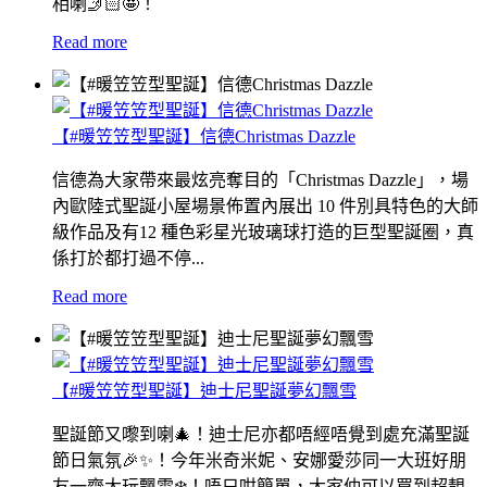
相喇🤳🏻🤩！
Read more
【#暖笠笠型聖誕】信德Christmas Dazzle
信德為大家帶來最炫亮奪目的「Christmas Dazzle」，場
內歐陸式聖誕小屋場景佈置內展出 10 件別具特色的大師
級作品及有12 種色彩星光玻璃球打造的巨型聖誕圈，真
係打於都打過不停...
Read more
【#暖笠笠型聖誕】迪士尼聖誕夢幻飄雪
聖誕節又嚟到喇🎄！迪士尼亦都唔經唔覺到處充滿聖誕
節日氣氛🎉✨！今年米奇米妮、安娜愛莎同一大班好朋
友一齊大玩飄雪❄️！唔只咁簡單，大家仲可以買到超靚