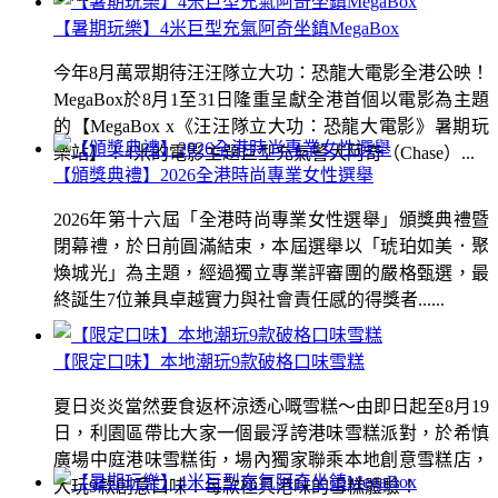
【暑期玩樂】4米巨型充氣阿奇坐鎮MegaBox
今年8月萬眾期待汪汪隊立大功：恐龍大電影全港公映！
MegaBox於8月1至31日隆重呈獻全港首個以電影為主題
的【MegaBox x《汪汪隊立大功：恐龍大電影》暑期玩
樂站】！4米的電影主題巨型充氣警犬阿奇（Chase）...
【頒獎典禮】2026全港時尚專業女性選舉
2026年第十六屆「全港時尚專業女性選舉」頒獎典禮暨
閉幕禮，於日前圓滿結束，本屆選舉以「琥珀如美．聚
煥城光」為主題，經過獨立專業評審團的嚴格甄選，最
終誕生7位兼具卓越實力與社會責任感的得獎者......
【限定口味】本地潮玩9款破格口味雪糕
夏日炎炎當然要食返杯涼透心嘅雪糕～由即日起至8月19
日，利園區帶比大家一個最浮誇港味雪糕派對，於希慎
廣場中庭港味雪糕街，場內獨家聯乘本地創意雪糕店，
大玩9款創意口味！每款極具港味的雪糕體驗！