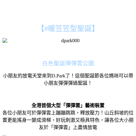
【#暖笠笠型聖誕】
白色聖誕彈彈雲公園
小朋友的放電天堂來到D.Park了！這個聖誕節各位媽咪可以帶
小朋友彈彈彈過聖誕！
全港首個大型「彈彈雲」藝術裝置
各位小朋友可於彈彈雲上蹦蹦跳跳，釋放壓力！山丘斜坡的位
置更能搖身一變成滑梯，好玩刺激又極具特色，讓各位大小朋
友於「彈彈雲」上盡情放電