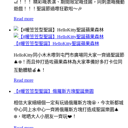
🎢！！！ 精彩嘅表演、期間限定嘅佳餚，同刺激嘅機動
遊戲！！！聖誕節過嚟狂歡啦～🎉
Read more
【#暖笠笠型聖誕】HelloKitty聖誕蘋果森林
HelloKitty同小木木嚟到屯門市廣場同大家一齊過聖誕節
🎄❄️！而且仲打造咗蘋果森林為大家準備好多打卡位同
互動體驗🍎🎄！
Read more
【#暖笠笠型聖誕】俄羅斯方塊聖誕樂園
相信大家細細個一定有玩過俄羅斯方塊🤩，今次新都城
中心同上水中心一齊將俄羅斯方塊打造成聖誕樂園🎄
❄️，啱晒大人小朋友一齊玩❤️！
Read more