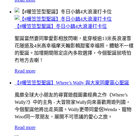
【#暖笠笠型聖誕】冬日小鎮4大浪漫打卡位
聖誕當然要同摯愛影相放閃喇，能穿梭逾13米長浪漫雪
花隧道及4米高幸福摩天輪影輯甜蜜幸福照，體驗不一樣
的聖誕。加埋期間限定店內多款選擇，今個聖誕就唔怕
冇地方去喇！
Read more
【#暖笠笠型聖誕】Where’s Wally 與大家同慶窩心聖誕
風靡全球大小朋友的尋寶遊戲圖書經典之作《Where’s
Wally?》中的主角 - 大冒險家Wally向來喜歡周遊列國，
今個聖誕他將出走英國。Wally更帶同愛侶Wenda、寵物
Woof同一眾朋友，展開不可思議的愛心之旅。
Read more