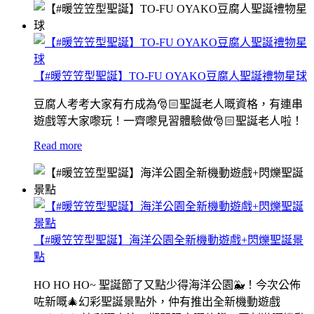
【#暖笠笠型聖誕】TO-FU OYAKO豆腐人聖誕禮物星球
豆腐人考考大家有冇成為🎅🏻聖誕老人嘅資格，有連串
遊戲等大家嚟玩！一齊嚟見習體驗做🎅🏻聖誕老人啦！
Read more
【#暖笠笠型聖誕】海洋公園全新機動遊戲+閃爍聖誕景
點
HO HO HO~ 聖誕節了又點少得海洋公園🐳！今次公佈
咗新嘅🎄幻彩聖誕景點外，仲有推出全新機動遊戲