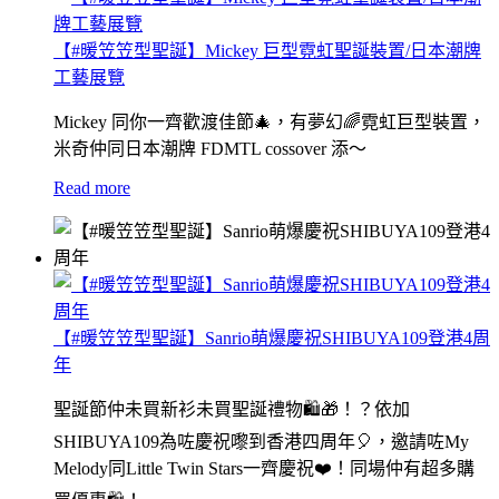
【#暖笠笠型聖誕】Mickey 巨型霓虹聖誕裝置/日本潮牌
工藝展覽
Mickey 同你一齊歡渡佳節🎄，有夢幻🌈霓虹巨型裝置，
米奇仲同日本潮牌 FDMTL cossover 添～
Read more
【#暖笠笠型聖誕】Sanrio萌爆慶祝SHIBUYA109登港4周
年
聖誕節仲未買新衫未買聖誕禮物🛍🎁！？依加
SHIBUYA109為咗慶祝嚟到香港四周年🎈，邀請咗My
Melody同Little Twin Stars一齊慶祝❤️！同場仲有超多購