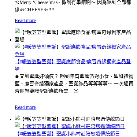
🧀Merry ‘Cheese’mas~ 係啊冇串錯啊～ 因為呢到全部都
係🧀CHEESE🧀!!!!
Read more
【#暖笠笠型聖誕】聖誕應節食品/魔雪奇緣獨家產品登
場
🎄又到聖誕好頭痕？ 呢到集齊聖誕派對小食、聖誕禮物
籃、魔雪奇緣獨家產品，聖誕飾品等等等等～ 一次過買
齊你想要嘅聖誕應節所需！😍
Read more
【#暖笠笠型聖誕】聖誕小熊村莊陪您過傳統節日