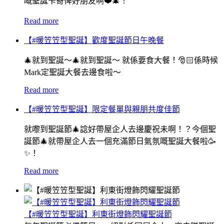
嘅聖誕卡寄俾好朋友啊❤️🎄！
Read more
【#暖笠笠型聖誕】歡度聖誕節日午晚餐
🎄就到聖誕～🎄就到聖誕～ 就係要食大餐！🎅🏻係時候
Mark定聖誕大餐去邊食啦～
Read more
【#暖笠笠型聖誕】限定餐單與親朋共度佳節
就嚟到聖誕節🎄諗好帶屋企人去邊慶祝未啊！？今個聖
誕節🎄就帶屋企人去一個充滿節日氣氛嘅聖誕大餐啦🥳
✨！
Read more
【#暖笠笠型聖誕】利東街燈飾閃耀聖誕節