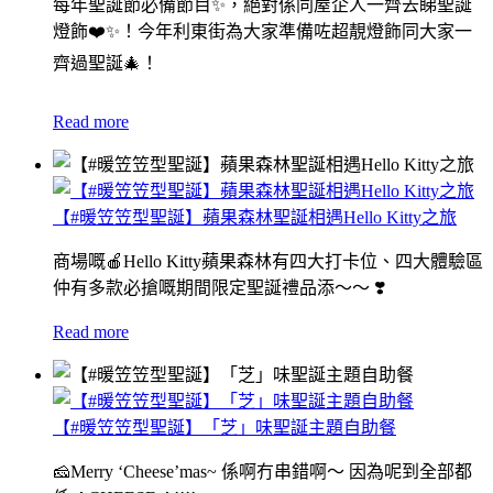
每年聖誕節必備節目✨，絕對係同屋企人一齊去睇聖誕
燈飾❤️✨！今年利東街為大家準備咗超靚燈飾同大家一
齊過聖誕🎄！
Read more
【#暖笠笠型聖誕】蘋果森林聖誕相遇Hello Kitty之旅
商場嘅🍎Hello Kitty蘋果森林有四大打卡位、四大體驗區
仲有多款必搶嘅期間限定聖誕禮品添～～ ❣️
Read more
【#暖笠笠型聖誕】「芝」味聖誕主題自助餐
🧀Merry ‘Cheese’mas~ 係啊冇串錯啊～ 因為呢到全部都