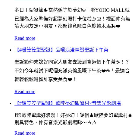
冬日＋聖誕節🎄當然係等於夢幻❄️！喺YOHO MALL就
已經為大家準備好超夢幻嘅打卡位啦🤳🏻！裡面仲有無
論大朋友定小朋友，都超鐘意嘅白色旋轉木馬🎠❤️
Read more
【#暖笠笠型聖誕】品嚐浪漫精緻聖誕下午茶
聖誕節仲未諗好同家人朋友去邊到食返個下午茶☕️！？
不如今年就試下呢個充滿英倫風嘅下午茶❤️☕️！最適合
輕輕鬆鬆咁傾計享受美食❤️！
Read more
【#暖笠笠型聖誕】歐陸夢幻聖誕村×音樂光影劇場
💃🏻歐陸聖誕好浪漫！好夢幻！呢個🎄歐陸夢幻聖誕村🎄
別具特色，仲有音樂光影劇場睇～🎶🎶
Read more