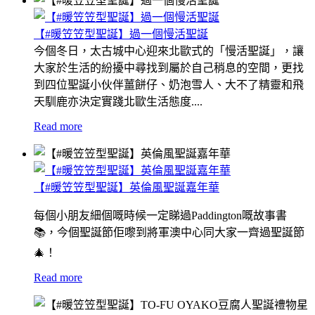
【#暖笠笠型聖誕】過一個慢活聖誕
今個冬日，太古城中心迎來北歐式的「慢活聖誕」，讓
大家於生活的紛擾中尋找到屬於自己稍息的空間，更找
到四位聖誕小伙伴薑餅仔、奶泡雪人、大不了精靈和飛
天馴鹿亦決定實踐北歐生活態度....
Read more
【#暖笠笠型聖誕】英倫風聖誕嘉年華
每個小朋友細個嘅時候一定睇過Paddington嘅故事書
📚，今個聖誕節佢嚟到將軍澳中心同大家一齊過聖誕節
🎄！
Read more