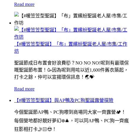
Read more
【#暖笠笠型聖誕】「布」置繽紛聖誕老人屋/市集/工作
坊
聖誕節成日布置會好浪費🤯？NO NO NO!呢到有最環保
嘅聖誕節布置！🥳因為呢到用咗以近1,600件舊衣築起，
打卡之餘，仲可以宣揚環保訊息！🌏💝
Read more
【#暖笠笠型聖誕】與AP鴨及PC狗聖誕露營探險
今個聖誕節AP鴨、PC狗嚟到商場同大家一齊露營🏕️！
每個營地都好靚好夢幻❄️🎄，可以同AP鴨、PC狗一齊瘋
狂影相打卡🤳🏻😍！