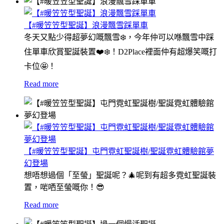
【#暖笠笠型聖誕】浪漫飄雪踩單車
冬天又點少得超夢幻嘅飄雪❄️，今年仲可以喺飄雪中踩
住單車欣賞聖誕裝置❤️❄️！D2Place裡面仲有超爆笑嘅打
卡位🤩！
Read more
【#暖笠笠型聖誕】屯門霓虹聖誕樹/聖誕霓虹體驗館夢
幻登場
想唔想過個「至螢」聖誕呢？🎄呢到有超多霓虹聖誕裝
置，啱哂至螢嘅你！😎
Read more