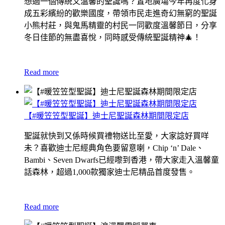
想過一個傳統又溫馨的聖誕嗎？置地廣塲今年再度化身
成五彩繽紛的歡樂國度，帶領市民走進奇幻無窮的聖誕
小熊村莊，與鬼馬精靈的村民一同歡度溫馨節日，分享
冬日佳節的無盡喜悅，同時感受傳統聖誕精神
🎄！
Read more
【#暖笠笠型聖誕】迪士尼聖誕森林期間限定店
聖誕就快到又係時候買禮物送比至愛，大家諗好買咩
未？喜歡迪士尼經典角色要留意喇，Chip ‘n’ Dale、
Bambi、Seven Dwarfs已經嚟到香港，帶大家走入溫馨童
話森林，超過1,000款獨家迪士尼精品首度發售。
Read more