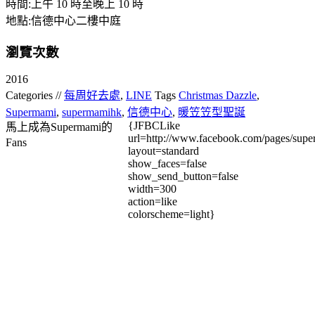
時間:上午 10 時至晚上 10 時
地點:信德中心二樓中庭
瀏覽次數
2016
Categories //
每周好去處
,
LINE
Tags
Christmas Dazzle
,
Supermami
,
supermamihk
,
信德中心
,
暖笠笠型聖誕
{JFBCLike
馬上成為Supermami的
url=http://www.facebook.com/pages/su
Fans
layout=standard
show_faces=false
show_send_button=false
width=300
action=like
colorscheme=light}