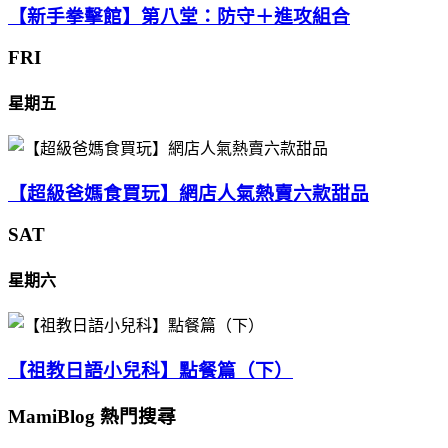
【新手拳擊館】第八堂：防守＋進攻組合
FRI
星期五
【超級爸媽食買玩】網店人氣熱賣六款甜品
SAT
星期六
【祖教日語小兒科】點餐篇（下）
MamiBlog 熱門搜尋