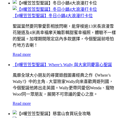
【#暖笠笠型聖誕】冬日小鎮4大浪漫打卡位
聖誕當然要同摯愛影相放閃喇，能穿梭逾13米長浪漫雪
花隧道及4米高幸福摩天輪影輯甜蜜幸福照，體驗不一樣
的聖誕。加埋期間限定店內多款選擇，今個聖誕就唔怕
冇地方去喇！
Read more
【#暖笠笠型聖誕】Where’s Wally 與大家同慶窩心聖誕
風靡全球大小朋友的尋寶遊戲圖書經典之作《Where’s
Wally?》中的主角 - 大冒險家Wally向來喜歡周遊列國，
今個聖誕他將出走英國。Wally更帶同愛侶Wenda、寵物
Woof同一眾朋友，展開不可思議的愛心之旅。
Read more