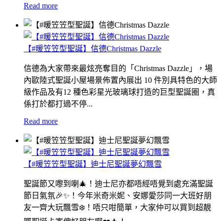
Read more
【#暖笠笠型聖誕】信德Christmas Dazzle
信德為大家帶來最炫亮奪目的「Christmas Dazzle」，場
內歐陸式聖誕小屋場景佈置內展出 10 件別具特色的大師
級作品及有12 種色彩星光玻璃球打造的巨型聖誕圈，真
係打於都打過不停...
Read more
【#暖笠笠型聖誕】迪士尼聖誕夢幻飄雪
聖誕節又嚟到喇🎄！迪士尼亦都唔經唔覺到處充滿聖誕
節日氣氛🎉✨！今年米奇米妮、安娜愛莎同一大班好朋
友一齊大玩飄雪❄️！唔只咁簡單，大家仲可以買到超靚