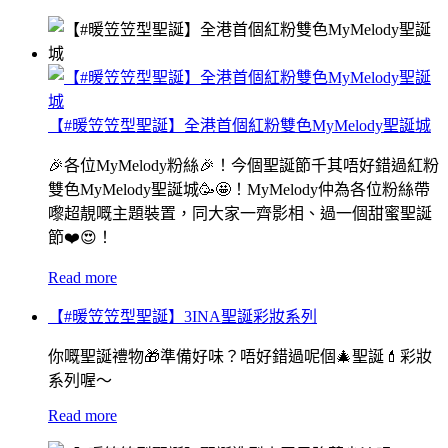
【#暖笠笠型聖誕】全港首個紅粉雙色MyMelody聖誕城
🎉各位MyMelody粉絲🎉！今個聖誕節千其唔好錯過紅粉
雙色MyMelody聖誕城🥳🤩！MyMelody仲為各位粉絲帶
嚟超靚嘅主題裝置，同大家一齊影相、過一個甜蜜聖誕
節❤️😍！
Read more
【#暖笠笠型聖誕】3INA聖誕彩妝系列
你嘅聖誕禮物🎁準備好味？唔好錯過呢個🎄聖誕💄彩妝
系列喔～
Read more