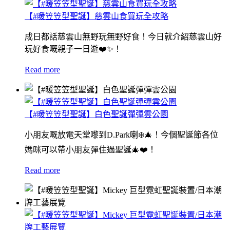
【#暖笠笠型聖誕】慈雲山食買玩全攻略
成日都話慈雲山無野玩無野好食！今日就介紹慈雲山好
玩好食嘅親子一日遊❤️✨！
Read more
【#暖笠笠型聖誕】白色聖誕彈彈雲公園
小朋友嘅放電天堂嚟到D.Park喇❄️🎄！今個聖誕節各位
媽咪可以帶小朋友彈住過聖誕🎄❤️！
Read more