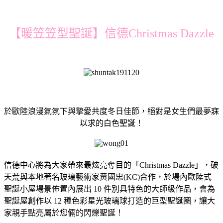
【暖笠笠型聖誕】信德Christmas Dazzle
於歐陸浪漫氣氛下與摯愛共度冬日佳節，絕對是女生們最夢寐
以求的白色聖誕！
信德中心將為大家帶來最炫亮奪目的「Christmas Dazzle」，破
天荒與本地著名玻璃藝術家黃國忠(KC)合作，於場內歐陸式
聖誕小屋場景佈置內展出 10 件別具特色的大師級作品，會為
聖誕屋創作以 12 種色彩星光玻璃球打造的巨型聖誕圈，讓大
家親手點亮屬於您倆的閃爍聖誕！