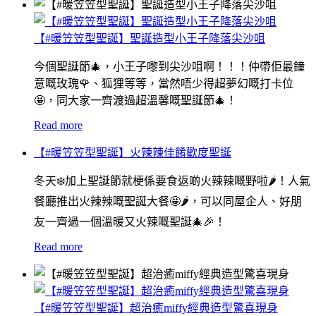
【#暖笠笠型聖誕】聖誕造型小王子降落尖沙咀
今個聖誕節🎄，小王子嚟到尖沙咀啊！！！仲帶佢最鐘
意嘅玫瑰🌹、狐狸等等，當然唔少得超夢幻嘅打卡位
🤩，同大家一齊渡過超溫馨嘅聖誕節🎄！
Read more
【#暖笠笠型聖誕】火辣辣佳餚歡度聖誕
冬天❄️加上聖誕節就梗係要食返啲火辣辣嘅野啦🌶！人氣
餐廳推出火辣辣嘅聖誕大餐🤩🌶，可以同屋企人、好朋
友一齊過一個溫暖又火辣嘅聖誕🎄🎉！
Read more
【#暖笠笠型聖誕】超治癒miffy經典造型驚喜現身