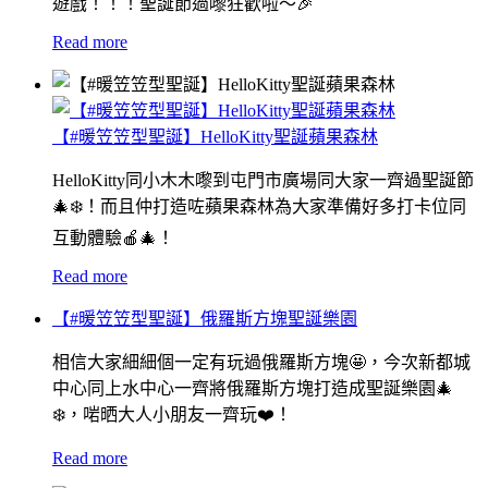
遊戲！！！聖誕節過嚟狂歡啦～🎉
Read more
【#暖笠笠型聖誕】HelloKitty聖誕蘋果森林
HelloKitty同小木木嚟到屯門市廣場同大家一齊過聖誕節
🎄❄️！而且仲打造咗蘋果森林為大家準備好多打卡位同
互動體驗🍎🎄！
Read more
【#暖笠笠型聖誕】俄羅斯方塊聖誕樂園
相信大家細細個一定有玩過俄羅斯方塊🤩，今次新都城
中心同上水中心一齊將俄羅斯方塊打造成聖誕樂園🎄
❄️，啱晒大人小朋友一齊玩❤️！
Read more