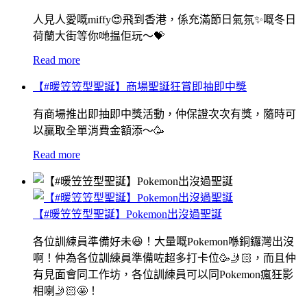
人見人愛嘅miffy😍飛到香港，係充滿節日氣氛✨嘅冬日
荷蘭大街等你哋揾佢玩〜💝
Read more
【#暖笠笠型聖誕】商場聖誕狂賞即抽即中獎
有商場推出即抽即中獎活動，仲保證次次有獎，隨時可
以贏取全單消費金額添～🥳
Read more
【#暖笠笠型聖誕】Pokemon出沒過聖誕
各位訓練員準備好未😆！大量嘅Pokemon喺銅鑼灣出沒
啊！仲為各位訓練員準備咗超多打卡位🥳🤳🏻，而且仲
有見面會同工作坊，各位訓練員可以同Pokemon瘋狂影
相喇🤳🏻🤩！