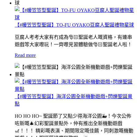
【#暖笠笠型聖誕】TO-FU OYAKO豆腐人聖誕禮物星球
豆腐人考考大家有冇成為🎅🏻聖誕老人嘅資格，有連串
遊戲等大家嚟玩！一齊嚟見習體驗做🎅🏻聖誕老人啦！
Read more
【#暖笠笠型聖誕】海洋公園全新機動遊戲+閃爍聖誕景
點
HO HO HO~ 聖誕節了又點少得海洋公園🐳！今次公佈
咗新嘅🎄幻彩聖誕景點外，仲有推出全新機動遊戲
🎢！！！ 精彩嘅表演、期間限定嘅佳餚，同刺激嘅機動