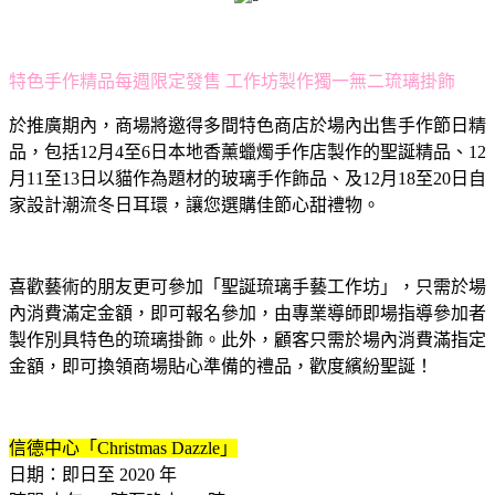
特色手作精品每週限定發售 工作坊製作獨一無二琉璃掛飾
於推廣期內，商場將邀得多間特色商店於場內出售手作節日精
品，包括12月4至6日本地香薰蠟燭手作店製作的聖誕精品、12
月11至13日以貓作為題材的玻璃手作飾品、及12月18至20日自
家設計潮流冬日耳環，讓您選購佳節心甜禮物。
喜歡藝術的朋友更可參加「聖誕琉璃手藝工作坊」，只需於場
內消費滿定金額，即可報名參加，由專業導師即場指導參加者
製作別具特色的琉璃掛飾。此外，顧客只需於場內消費滿指定
金額，即可換領商場貼心準備的禮品，歡度繽紛聖誕！
信德中心「Christmas Dazzle」
日期：即日至 2020 年