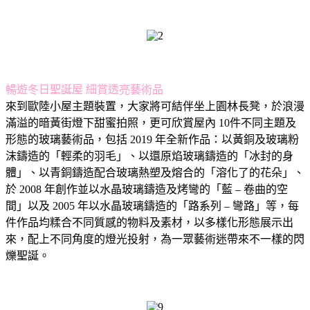
暢遊冬日聖誕屋 細賞透亮藝術品
來到歐陸小屋主題裝置，大家將可結伴坐上園林長凳，於浪漫
滿溢的暗黃街燈下甜蜜拍照，更可欣賞屋內 10件不同主題及
形態的玻璃藝術品，包括 2019 年全新作品：以⿈銅及玻璃粉
沫鑄造的「輕柔的羽毛」、以還原焰玻璃鑄造的「冰封的身
體」、以⻘銅鑄造配合玻璃熱塑及熔合的「溶化了的花朵」、
於 2008 年創作並以水晶玻璃鑄造及烤彎的「藍 – 卷曲的空
間」以及 2005 年以水晶玻璃鑄造的「路系列 – 彎路」等，每
件作品均糅合不同質感的物料及素材，以多樣化形態展示出
來，配上不同角度的燈光投射，為一眾藝術迷帶來不一樣的閃
爍聖誕。