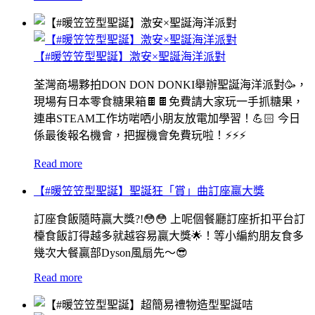
【#暖笠笠型聖誕】激安×聖誕海洋派對
荃灣商場夥拍DON DON DONKI舉辦聖誕海洋派對🥳，
現場有日本零食糖果箱🍫🍫免費請大家玩一手抓糖果，
連串STEAM工作坊啱哂小朋友放電加學習！💪🏻 今日
係最後報名機會，把握機會免費玩啦！⚡️⚡️⚡️
Read more
【#暖笠笠型聖誕】聖誕狂「賞」曲訂座贏大獎
訂座食飯隨時贏大獎?!😳😳 上呢個餐廳訂座折扣平台訂
檯食飯訂得越多就越容易贏大獎🌟！等小編約朋友食多
幾次大餐贏部Dyson風扇先～😎
Read more