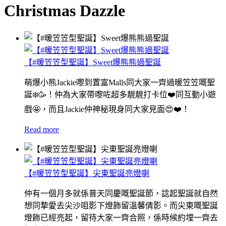
Christmas Dazzle
【#暖笠笠型聖誕】Sweet爆熊熊過聖誕
萌爆小熊Jackie嚟到置富Malls同大家一齊過暖笠笠嘅聖
誕❄️🥳！仲為大家帶嚟咗超多靚靚打卡位❤️同互動小遊
戲🤩，而且Jackie仲神秘現身同大家見面😍❤️！
Read more
【#暖笠笠型聖誕】尖東聖誕亮燈喇
仲有一個月多就係普天同慶嘅聖誕節，諗起聖誕就自然
想同摯愛去尖沙咀影下燈飾留溫馨倩影。而尖東嘅聖誕
燈飾已經亮起，留待大家一齊合照，係時候約埋一齊去