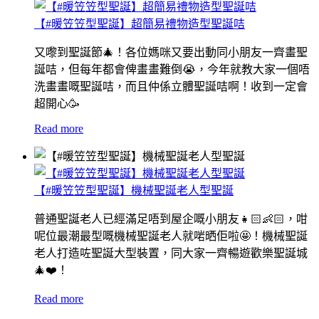
【#暖笠笠型聖誕】超簡易禮物造型聖誕咭
又嚟到聖誕節🎄！各位媽咪又要出動同小朋友一齊畫聖
誕咭，但每年都會俾畫畫難倒😭，今年就教大家一個唔
洗畫畫嘅聖誕咭，而且仲係立體聖誕咭啊！收到一定會
超開心🥳
Read more
【#暖笠笠型聖誕】機械聖誕老人型聖誕
普通聖誕老人已經滿足唔到屋企嘅小朋友👧🏻👶🏻，咁
呢位最潮最型嘅機械聖誕老人就啱晒佢啦🤩！機械聖誕
老人打造咗聖誕大型裝置，同大家一齊暢遊歡樂聖誕城
🎄❤️！
Read more