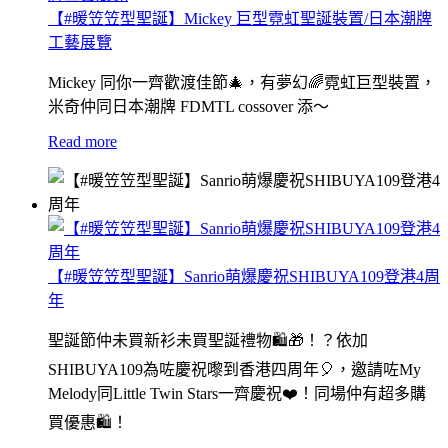
【#暖笠笠型聖誕】Mickey 巨型霓虹聖誕裝置/日本潮牌
工藝展覽
Mickey 同你一齊歡渡佳節🎄，有夢幻🌈霓虹巨型裝置，
米奇仲同日本潮牌 FDMTL cossover 添～
Read more
【#暖笠笠型聖誕】Sanrio萌爆慶祝SHIBUYA109登港4周
年
聖誕節仲未買新衫未買聖誕禮物🛍🎁！？依加
SHIBUYA109為咗慶祝嚟到香港四周年🎈，邀請咗My
Melody同Little Twin Stars一齊慶祝❤️！同場仲有超多購
買優惠🛍！