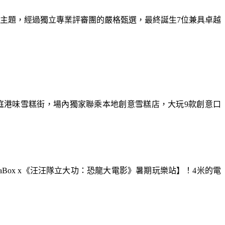
為主題，經過獨立專業評審團的嚴格甄選，最終誕生7位兼具卓越
庭港味雪糕街，場內獨家聯乘本地創意雪糕店，大玩9款創意口
aBox x《汪汪隊立大功：恐龍大電影》暑期玩樂站】！4米的電