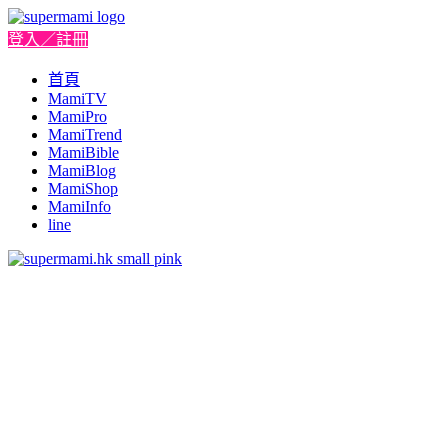
登入／註冊
首頁
MamiTV
MamiPro
MamiTrend
MamiBible
MamiBlog
MamiShop
MamiInfo
line