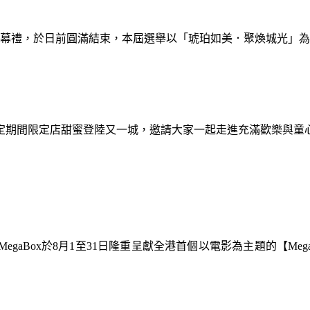
暨閉幕禮，於日前圓滿結束，本屆選舉以「琥珀如美．聚煥城光」
間限定期間限定店甜蜜登陸又一城，邀請大家一起走進充滿歡樂與
gaBox於8月1至31日隆重呈獻全港首個以電影為主題的【Meg