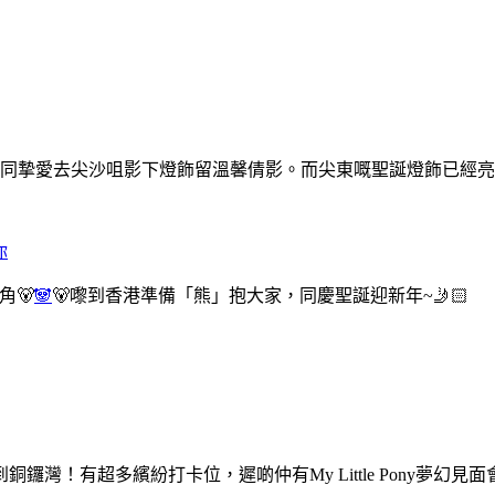
同摯愛去尖沙咀影下燈飾留溫馨倩影。而尖東嘅聖誕燈飾已經
你
角🐻
🐼
🐻嚟到香港準備「熊」抱大家，同慶聖誕迎新年~🤳🏻
ony嚟到銅鑼灣！有超多繽紛打卡位，遲啲仲有My Little Pony夢