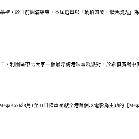
暨閉幕禮，於日前圓滿結束，本屆選舉以「琥珀如美．聚煥城光」
9日，利園區帶比大家一個最浮誇港味雪糕派對，於希慎廣場中
gaBox於8月1至31日隆重呈獻全港首個以電影為主題的【Meg