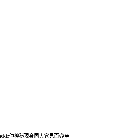
ckie仲神秘現身同大家見面😍❤️！