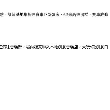
體驗。訓練基地集極速賽車巨型彈床、6.5米高速滑梯、賽車維修
庭港味雪糕街，場內獨家聯乘本地創意雪糕店，大玩9款創意口