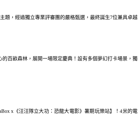
為主題，經過獨立專業評審團的嚴格甄選，最終誕生7位兼具卓越
童心的百畝森林，展開一場限定慶典！設有多個夢幻打卡場景，獨
aBox x《汪汪隊立大功：恐龍大電影》暑期玩樂站】！4米的電