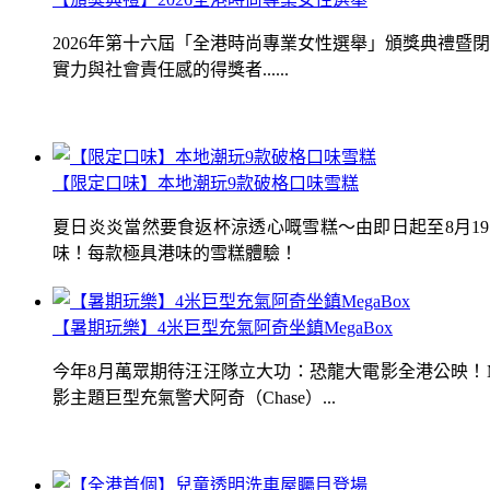
2026年第十六屆「全港時尚專業女性選舉」頒獎典禮
實力與社會責任感的得獎者......
【限定口味】本地潮玩9款破格口味雪糕
夏日炎炎當然要食返杯涼透心嘅雪糕～由即日起至8月1
味！每款極具港味的雪糕體驗！
【暑期玩樂】4米巨型充氣阿奇坐鎮MegaBox
今年8月萬眾期待汪汪隊立大功：恐龍大電影全港公映！Me
影主題巨型充氣警犬阿奇（Chase）...