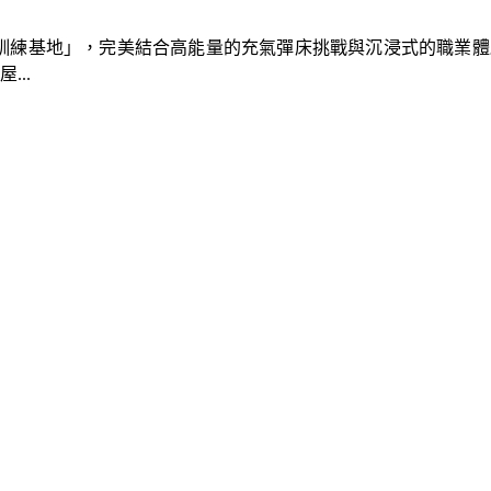
速車隊訓練基地」，完美結合高能量的充氣彈床挑戰與沉浸式的職業
..