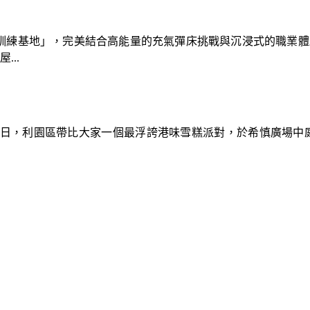
速車隊訓練基地」，完美結合高能量的充氣彈床挑戰與沉浸式的職業
..
9日，利園區帶比大家一個最浮誇港味雪糕派對，於希慎廣場中