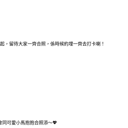
亮起，留待大家一齊合照，係時候約埋一齊去打卡喇！
幻見面會同可愛小馬抱抱合照添～💖