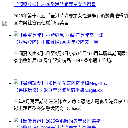
【頒獎典禮】2026全港時尚專業女性選舉
2026年第十六屆「全港時尚專業女性選舉」頒獎典禮
實力與社會責任感的得獎者......
【甜蜜登陸】小熊維尼100周年登陸又一城
今個夏天由8月6日至9月3日小熊維尼100周年慶典期
家小熊維尼100周年限定精品，DIY香水瓶工作坊...
【暑期玩樂】4米巨型充氣阿奇坐鎮MegaBox
今年8月萬眾期待汪汪隊立大功：恐龍大電影全港公映！Me
影主題巨型充氣警犬阿奇（Chase）...
【頒獎典禮】2026全港時尚專業女性選舉