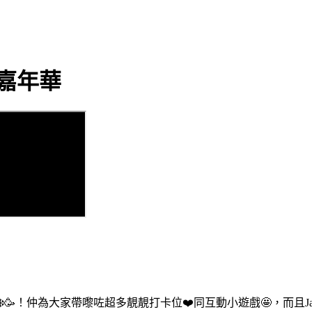
嘉年華
誕❄️🥳！仲為大家帶嚟咗超多靚靚打卡位❤️同互動小遊戲🤩，而且Ja