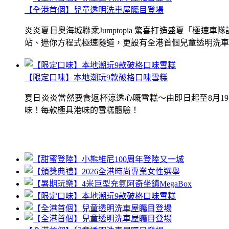
【全港首個】兒童透明洗車屋矚目登場
炎炎夏日奧海城聯乘Jumptopia 驚喜打造盛夏「極
站、迷你方程式極速隧道，更設有全港首個兒童透明洗車屋.
【限定口味】本地潮玩9款破格口味雪糕
夏日炎炎當然要食返杯涼透心嘅雪糕～由即日起至8月1
味！每款極具港味的雪糕體驗！