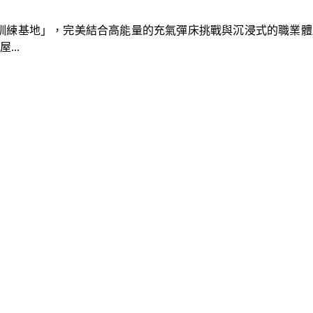
速車隊訓練基地」，完美結合高能量的充氣彈床挑戰與沉浸式的職業
..