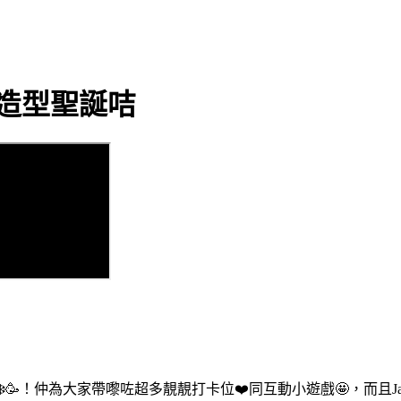
造型聖誕咭
誕❄️🥳！仲為大家帶嚟咗超多靚靚打卡位❤️同互動小遊戲🤩，而且Ja