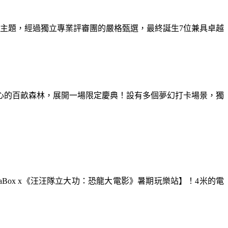
為主題，經過獨立專業評審團的嚴格甄選，最終誕生7位兼具卓越
童心的百畝森林，展開一場限定慶典！設有多個夢幻打卡場景，獨
aBox x《汪汪隊立大功：恐龍大電影》暑期玩樂站】！4米的電