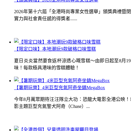
2026年第十六屆「全港時尚專業女性選舉」頒獎典禮
實力與社會責任感的得獎者......
【限定口味】本地潮玩9款破格口味雪糕
夏日炎炎當然要食返杯涼透心嘅雪糕～由即日起至8月1
味！每款極具港味的雪糕體驗！
【暑期玩樂】4米巨型充氣阿奇坐鎮MegaBox
今年8月萬眾期待汪汪隊立大功：恐龍大電影全港公映！Me
影主題巨型充氣警犬阿奇（Chase）...