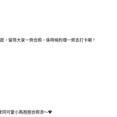
亮起，留待大家一齊合照，係時候約埋一齊去打卡喇！
幻見面會同可愛小馬抱抱合照添～💖