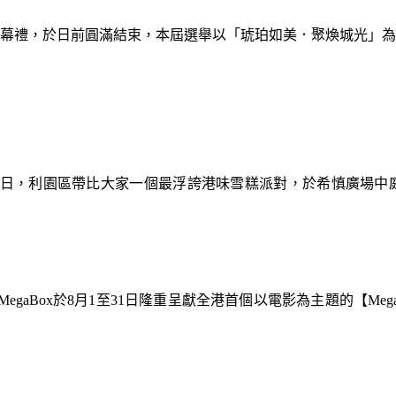
暨閉幕禮，於日前圓滿結束，本屆選舉以「琥珀如美．聚煥城光」
9日，利園區帶比大家一個最浮誇港味雪糕派對，於希慎廣場中
gaBox於8月1至31日隆重呈獻全港首個以電影為主題的【Meg