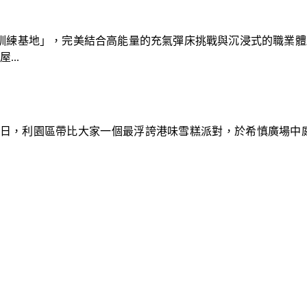
速車隊訓練基地」，完美結合高能量的充氣彈床挑戰與沉浸式的職業
..
9日，利園區帶比大家一個最浮誇港味雪糕派對，於希慎廣場中