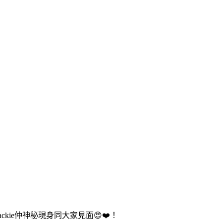
ckie仲神秘現身同大家見面😍❤️！