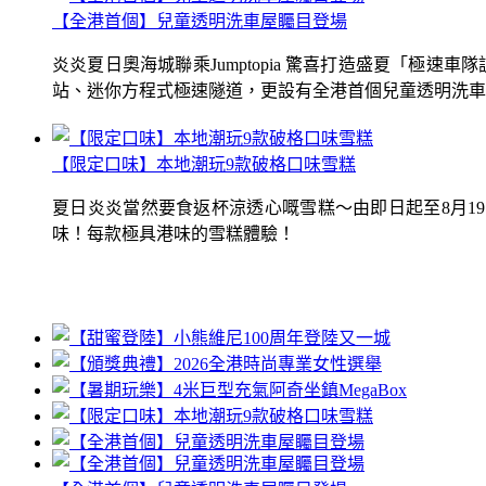
【全港首個】兒童透明洗車屋矚目登場
炎炎夏日奧海城聯乘Jumptopia 驚喜打造盛夏「極
站、迷你方程式極速隧道，更設有全港首個兒童透明洗車屋.
【限定口味】本地潮玩9款破格口味雪糕
夏日炎炎當然要食返杯涼透心嘅雪糕～由即日起至8月1
味！每款極具港味的雪糕體驗！