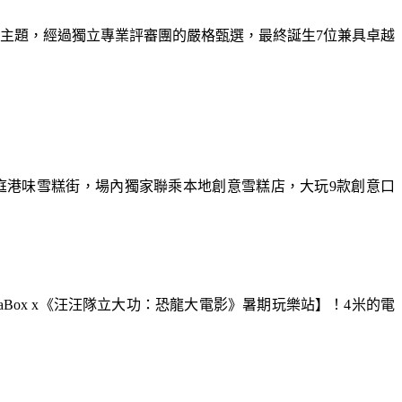
為主題，經過獨立專業評審團的嚴格甄選，最終誕生7位兼具卓越
庭港味雪糕街，場內獨家聯乘本地創意雪糕店，大玩9款創意口
aBox x《汪汪隊立大功：恐龍大電影》暑期玩樂站】！4米的電