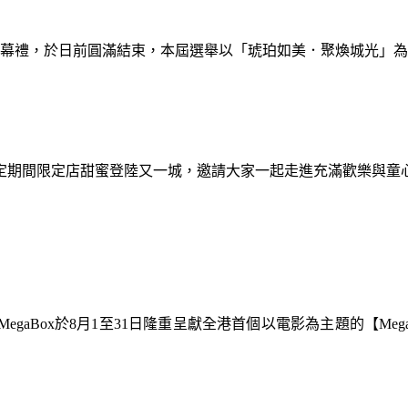
暨閉幕禮，於日前圓滿結束，本屆選舉以「琥珀如美．聚煥城光」
間限定期間限定店甜蜜登陸又一城，邀請大家一起走進充滿歡樂與
gaBox於8月1至31日隆重呈獻全港首個以電影為主題的【Meg