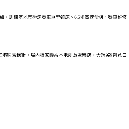
體驗。訓練基地集極速賽車巨型彈床、6.5米高速滑梯、賽車維修
庭港味雪糕街，場內獨家聯乘本地創意雪糕店，大玩9款創意口