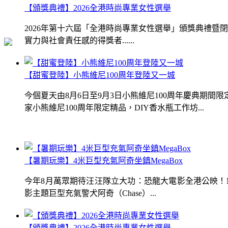
【頒獎典禮】2026全港時尚專業女性選舉
2026年第十六屆「全港時尚專業女性選舉」頒獎典禮
實力與社會責任感的得獎者......
【甜蜜登陸】小熊維尼100周年登陸又一城
今個夏天由8月6日至9月3日小熊維尼100周年慶典期
家小熊維尼100周年限定精品，DIY香水瓶工作坊...
【暑期玩樂】4米巨型充氣阿奇坐鎮MegaBox
今年8月萬眾期待汪汪隊立大功：恐龍大電影全港公映！Me
影主題巨型充氣警犬阿奇（Chase）...
【頒獎典禮】2026全港時尚專業女性選舉