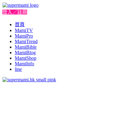
登入／註冊
首頁
MamiTV
MamiPro
MamiTrend
MamiBible
MamiBlog
MamiShop
MamiInfo
line