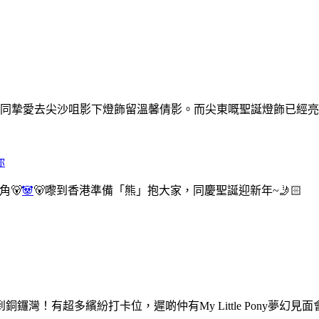
同摯愛去尖沙咀影下燈飾留溫馨倩影。而尖東嘅聖誕燈飾已經
你
角🐻
🐼
🐻嚟到香港準備「熊」抱大家，同慶聖誕迎新年~🤳🏻
ony嚟到銅鑼灣！有超多繽紛打卡位，遲啲仲有My Little Pony夢