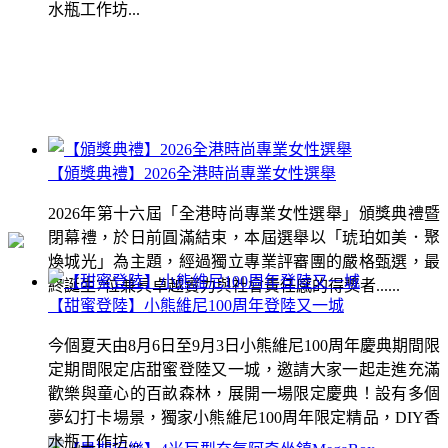
水瓶工作坊...
【頒獎典禮】2026全港時尚專業女性選舉
2026年第十六屆「全港時尚專業女性選舉」頒獎典禮暨
閉幕禮，於日前圓滿結束，本屆選舉以「琥珀如美．聚
煥城光」為主題，經過獨立專業評審團的嚴格甄選，最
終誕生7位兼具卓越實力與社會責任感的得獎者......
【甜蜜登陸】小熊維尼100周年登陸又一城
今個夏天由8月6日至9月3日小熊維尼100周年慶典期間限
定期間限定店甜蜜登陸又一城，邀請大家一起走進充滿
歡樂與童心的百畝森林，展開一場限定慶典！設有多個
夢幻打卡場景，獨家小熊維尼100周年限定精品，DIY香
水瓶工作坊...