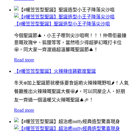
【#暖笠笠型聖誕】聖誕造型小王子降落尖沙咀
今個聖誕節🎄，小王子嚟到尖沙咀啊！！！仲帶佢最鐘
意嘅玫瑰🌹、狐狸等等，當然唔少得超夢幻嘅打卡位
🤩，同大家一齊渡過超溫馨嘅聖誕節🎄！
Read more
【#暖笠笠型聖誕】火辣辣佳餚歡度聖誕
冬天❄️加上聖誕節就梗係要食返啲火辣辣嘅野啦🌶！人氣
餐廳推出火辣辣嘅聖誕大餐🤩🌶，可以同屋企人、好朋
友一齊過一個溫暖又火辣嘅聖誕🎄🎉！
Read more