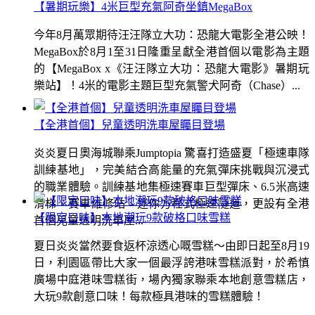
【暑期玩樂】4米巨型充氣阿奇坐鎮MegaBox
今年8月萬眾期待汪汪隊立大功：恐龍大電影全港公映！
MegaBox於8月1至31日隆重呈獻全港首個以電影為主題
的【MegaBox x《汪汪隊立大功：恐龍大電影》暑期玩
樂站】！4米的電影主題巨型充氣警犬阿奇（Chase）...
【全港首個】兒童透明洗車屋矚目登場
炎炎夏日奧海城聯乘Jumptopia 驚喜打造盛夏「極速車隊
訓練基地」，完美結合高能量的充氣彈床挑戰與沉浸式
的職業體驗。訓練基地集極速賽車巨型彈床、6.5米高速
滑梯、賽車維修站、迷你方程式極速隧道，更設有全港
【限定口味】本地潮玩9款破格口味雪糕
首個兒童透明洗車屋...
夏日炎炎當然要食返杯涼透心嘅雪糕～由即日起至8月19
日，利園區帶比大家一個最浮誇港味雪糕派對，於希慎
廣場中庭港味雪糕街，場內獨家聯乘本地創意雪糕店，
大玩9款創意口味！每款極具港味的雪糕體驗！