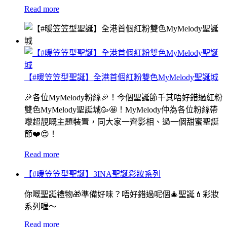
Read more
【#暖笠笠型聖誕】全港首個紅粉雙色MyMelody聖誕城
🎉各位MyMelody粉絲🎉！今個聖誕節千其唔好錯過紅粉
雙色MyMelody聖誕城🥳🤩！MyMelody仲為各位粉絲帶
嚟超靚嘅主題裝置，同大家一齊影相、過一個甜蜜聖誕
節❤️😍！
Read more
【#暖笠笠型聖誕】3INA聖誕彩妝系列
你嘅聖誕禮物🎁準備好味？唔好錯過呢個🎄聖誕💄彩妝
系列喔～
Read more