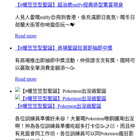
【#暖笠笠型聖誕】超治癒miffy經典造型驚喜現身
人見人愛嘅miffy😍飛到香港，係充滿節日氣氛✨嘅冬日
荷蘭大街等你哋揾佢玩〜💝
Read more
【#暖笠笠型聖誕】商場聖誕狂賞即抽即中獎
有商場推出即抽即中獎活動，仲保證次次有獎，隨時可
以贏取全單消費金額添～🥳
Read more
【#暖笠笠型聖誕】Pokemon出沒過聖誕
各位訓練員準備好未😆！大量嘅Pokemon喺銅鑼灣出沒
啊！仲為各位訓練員準備咗超多打卡位🥳🤳🏻，而且仲
有見面會同工作坊，各位訓練員可以同Pokemon瘋狂影