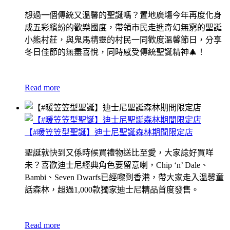
想過一個傳統又溫馨的聖誕嗎？置地廣塲今年再度化身
成五彩繽紛的歡樂國度，帶領市民走進奇幻無窮的聖誕
小熊村莊，與鬼馬精靈的村民一同歡度溫馨節日，分享
冬日佳節的無盡喜悅，同時感受傳統聖誕精神
🎄！
Read more
【#暖笠笠型聖誕】迪士尼聖誕森林期間限定店
聖誕就快到又係時候買禮物送比至愛，大家諗好買咩
未？喜歡迪士尼經典角色要留意喇，Chip ‘n’ Dale、
Bambi、Seven Dwarfs已經嚟到香港，帶大家走入溫馨童
話森林，超過1,000款獨家迪士尼精品首度發售。
Read more