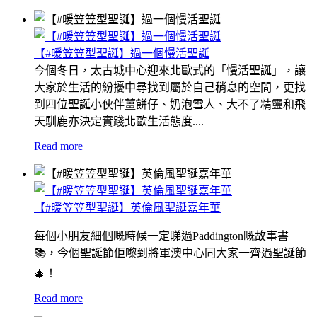
【#暖笠笠型聖誕】過一個慢活聖誕
今個冬日，太古城中心迎來北歐式的「慢活聖誕」，讓
大家於生活的紛擾中尋找到屬於自己稍息的空間，更找
到四位聖誕小伙伴薑餅仔、奶泡雪人、大不了精靈和飛
天馴鹿亦決定實踐北歐生活態度....
Read more
【#暖笠笠型聖誕】英倫風聖誕嘉年華
每個小朋友細個嘅時候一定睇過Paddington嘅故事書
📚，今個聖誕節佢嚟到將軍澳中心同大家一齊過聖誕節
🎄！
Read more