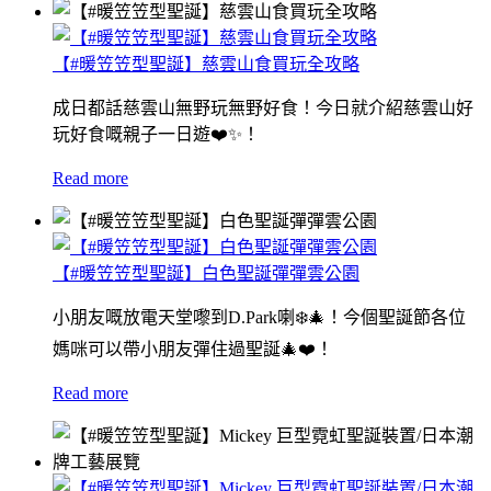
【#暖笠笠型聖誕】慈雲山食買玩全攻略
成日都話慈雲山無野玩無野好食！今日就介紹慈雲山好
玩好食嘅親子一日遊❤️✨！
Read more
【#暖笠笠型聖誕】白色聖誕彈彈雲公園
小朋友嘅放電天堂嚟到D.Park喇❄️🎄！今個聖誕節各位
媽咪可以帶小朋友彈住過聖誕🎄❤️！
Read more