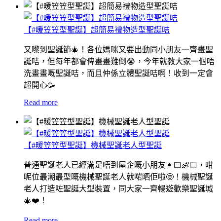
【#暖笠笠型聖誕】超簡易禮物造型聖誕咭
又嚟到聖誕節🎄！各位媽咪又要出動同小朋友一齊畫聖
誕咭，但每年都會俾畫畫難倒😭，今年就教大家一個唔
洗畫畫嘅聖誕咭，而且仲係立體聖誕咭啊！收到一定會
超開心🥳
Read more
【#暖笠笠型聖誕】機械聖誕老人型聖誕
普通聖誕老人已經滿足唔到屋企嘅小朋友👧🏻👶🏻，咁
呢位最潮最型嘅機械聖誕老人就啱晒佢啦🤩！機械聖誕
老人打造咗聖誕大型裝置，同大家一齊暢遊歡樂聖誕城
🎄❤️！
Read more