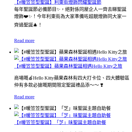
【#暖笠笠型聖誕】利東街燈飾閃耀聖誕節
每年聖誕節必備節目✨，絕對係同屋企人一齊去睇聖誕
燈飾❤️✨！今年利東街為大家準備咗超靚燈飾同大家一
齊過聖誕🎄！
Read more
【#暖笠笠型聖誕】蘋果森林聖誕相遇Hello Kitty之旅
商場嘅🍎Hello Kitty蘋果森林有四大打卡位、四大體驗區
仲有多款必搶嘅期間限定聖誕禮品添～～ ❣️
Read more
【#暖笠笠型聖誕】「芝」味聖誕主題自助餐