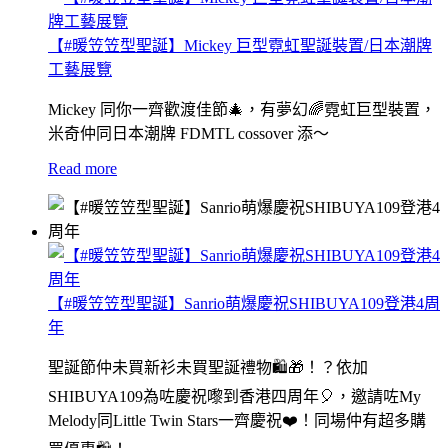
【#暖笠笠型聖誕】Mickey 巨型霓虹聖誕裝置/日本潮牌
工藝展覽
Mickey 同你一齊歡渡佳節🎄，有夢幻🌈霓虹巨型裝置，
米奇仲同日本潮牌 FDMTL cossover 添～
Read more
【#暖笠笠型聖誕】Sanrio萌爆慶祝SHIBUYA109登港4周
年
聖誕節仲未買新衫未買聖誕禮物🛍🎁！？依加
SHIBUYA109為咗慶祝嚟到香港四周年🎈，邀請咗My
Melody同Little Twin Stars一齊慶祝❤️！同場仲有超多購