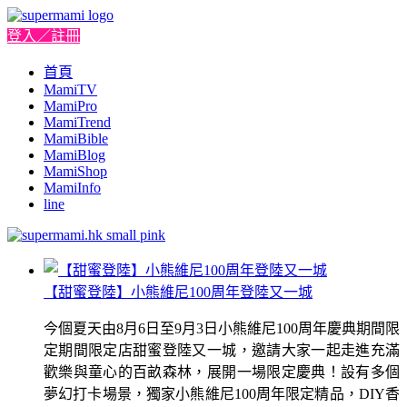
登入／註冊
首頁
MamiTV
MamiPro
MamiTrend
MamiBible
MamiBlog
MamiShop
MamiInfo
line
【甜蜜登陸】小熊維尼100周年登陸又一城
今個夏天由8月6日至9月3日小熊維尼100周年慶典期間限
定期間限定店甜蜜登陸又一城，邀請大家一起走進充滿
歡樂與童心的百畝森林，展開一場限定慶典！設有多個
夢幻打卡場景，獨家小熊維尼100周年限定精品，DIY香