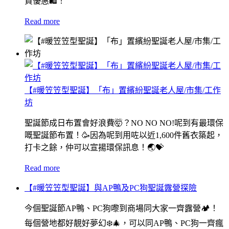
買優惠🛍！
Read more
【#暖笠笠型聖誕】「布」置繽紛聖誕老人屋/市集/工作
坊
聖誕節成日布置會好浪費🤯？NO NO NO!呢到有最環保
嘅聖誕節布置！🥳因為呢到用咗以近1,600件舊衣築起，
打卡之餘，仲可以宣揚環保訊息！🌏💝
Read more
【#暖笠笠型聖誕】與AP鴨及PC狗聖誕露營探險
今個聖誕節AP鴨、PC狗嚟到商場同大家一齊露營🏕️！
每個營地都好靚好夢幻❄️🎄，可以同AP鴨、PC狗一齊瘋