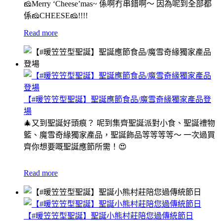
🧀Merry ‘Cheese’mas~ 係啊冇串錯啊～ 因為呢到全部都
係🧀CHEESE🧀!!!!
Read more
【#暖笠笠型聖誕】聖誕應節食品/魔雪奇緣獨家產品登
場
🎄又到聖誕好頭痕？ 呢到集齊聖誕派對小食、聖誕禮物
籃、魔雪奇緣獨家產品，聖誕飾品等等等等～ 一次過買
齊你想要嘅聖誕應節所需！😍
Read more
【#暖笠笠型聖誕】聖誕小熊村莊陪您過傳統節日