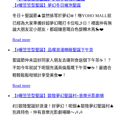
【#暖笠笠型聖誕】夢幻冬日擁泡聖誕
冬日＋聖誕節🎄當然係等於夢幻❄️！喺YOHO MALL就
已經為大家準備好超夢幻嘅打卡位啦🤳🏻！裡面仲有無
論大朋友定小朋友，都超鐘意嘅白色旋轉木馬🎠❤️
Read more
【#暖笠笠型聖誕】品嚐浪漫精緻聖誕下午茶
聖誕節仲未諗好同家人朋友去邊到食返個下午茶☕️！？
不如今年就試下呢個充滿英倫風嘅下午茶❤️☕️！最適合
輕輕鬆鬆咁傾計享受美食❤️！
Read more
【#暖笠笠型聖誕】歐陸夢幻聖誕村×音樂光影劇場
💃🏻歐陸聖誕好浪漫！好夢幻！呢個🎄歐陸夢幻聖誕村🎄
別具特色，仲有音樂光影劇場睇～🎶🎶