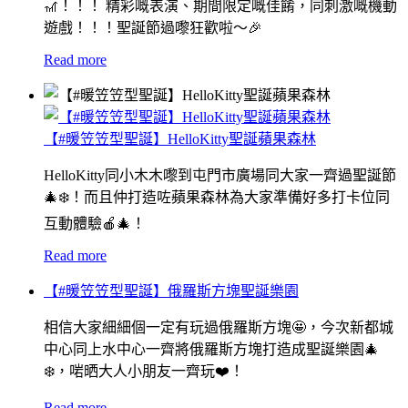
🎢！！！ 精彩嘅表演、期間限定嘅佳餚，同刺激嘅機動
遊戲！！！聖誕節過嚟狂歡啦～🎉
Read more
【#暖笠笠型聖誕】HelloKitty聖誕蘋果森林
HelloKitty同小木木嚟到屯門市廣場同大家一齊過聖誕節
🎄❄️！而且仲打造咗蘋果森林為大家準備好多打卡位同
互動體驗🍎🎄！
Read more
【#暖笠笠型聖誕】俄羅斯方塊聖誕樂園
相信大家細細個一定有玩過俄羅斯方塊🤩，今次新都城
中心同上水中心一齊將俄羅斯方塊打造成聖誕樂園🎄
❄️，啱晒大人小朋友一齊玩❤️！
Read more