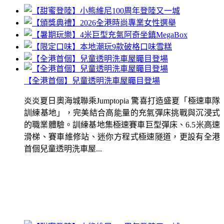
【全港首個】兒童透明洗車屋矚目登場
炎炎夏日奧海城聯乘Jumptopia 驚喜打造盛夏「極速車隊
訓練基地」，完美結合高能量的充氣彈床挑戰與沉浸式
的職業體驗。訓練基地集極速賽車巨型彈床、6.5米高速
滑梯、賽車維修站、迷你方程式極速隧道，更設有全港
首個兒童透明洗車屋...