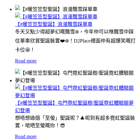
【#暖笠笠型聖誕】浪漫飄雪踩單車
冬天又點少得超夢幻嘅飄雪❄️，今年仲可以喺飄雪中踩
住單車欣賞聖誕裝置❤️❄️！D2Place裡面仲有超爆笑嘅打
卡位🤩！
Read more
【#暖笠笠型聖誕】屯門霓虹聖誕樹/聖誕霓虹體驗館夢
幻登場
想唔想過個「至螢」聖誕呢？🎄呢到有超多霓虹聖誕裝
置，啱哂至螢嘅你！😎
Read more