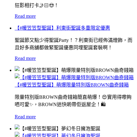
狂影相打卡🤳🏻😍！
Read more
【#暖笠笠型聖誕】利東街聖誕多重限定優惠
聖誕節又點少得聖誕Party！？利東街已經佈滿燈飾，而
且好多商舖都做緊聖誕優惠同埋聖誕套裝啊！
Read more
【#暖笠笠型聖誕】萌爆限量特別版BROWN曲奇錢箱
限量特別版BROWN曲奇錢箱簡直萌爆！😍實用得嚟夠
哂可愛✨，BROWN迷快啲帶佢返屋企！🛍
Read more