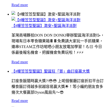
Read more
【#暖笠笠型聖誕】激安×聖誕海洋派對
荃灣商場夥拍DON DON DONKI舉辦聖誕海洋派對🥳，
現場有日本零食糖果箱🍫🍫免費請大家玩一手抓糖果，
連串STEAM工作坊啱哂小朋友放電加學習！💪🏻 今日
係最後報名機會，把握機會免費玩啦！⚡️⚡️⚡️
Read more
【#暖笠笠型聖誕】聖誕狂「賞」曲訂座贏大獎
訂座食飯隨時贏大獎?!😳😳 上呢個餐廳訂座折扣平台訂
檯食飯訂得越多就越容易贏大獎🌟！等小編約朋友食多
幾次大餐贏部Dyson風扇先～😎
Read more