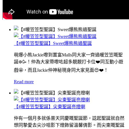
【#暖笠笠型聖誕】Sweet爆熊熊過聖誕
萌爆小熊Jackie嚟到置富Malls同大家一齊過暖笠笠嘅聖
誕❄️🥳！仲為大家帶嚟咗超多靚靚打卡位❤️同互動小遊
戲🤩，而且Jackie仲神秘現身同大家見面😍❤️！
Read more
【#暖笠笠型聖誕】尖東聖誕亮燈喇
仲有一個月多就係普天同慶嘅聖誕節，諗起聖誕就自然
想同摯愛去尖沙咀影下燈飾留溫馨倩影。而尖東嘅聖誕