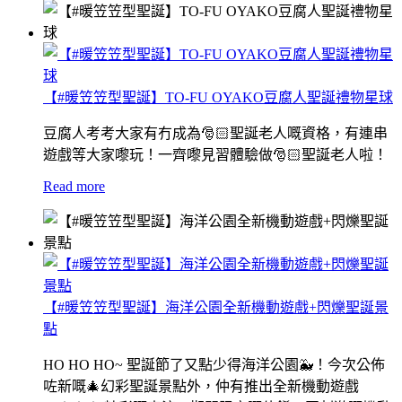
【#暖笠笠型聖誕】TO-FU OYAKO豆腐人聖誕禮物星球
豆腐人考考大家有冇成為🎅🏻聖誕老人嘅資格，有連串
遊戲等大家嚟玩！一齊嚟見習體驗做🎅🏻聖誕老人啦！
Read more
【#暖笠笠型聖誕】海洋公園全新機動遊戲+閃爍聖誕景
點
HO HO HO~ 聖誕節了又點少得海洋公園🐳！今次公佈
咗新嘅🎄幻彩聖誕景點外，仲有推出全新機動遊戲