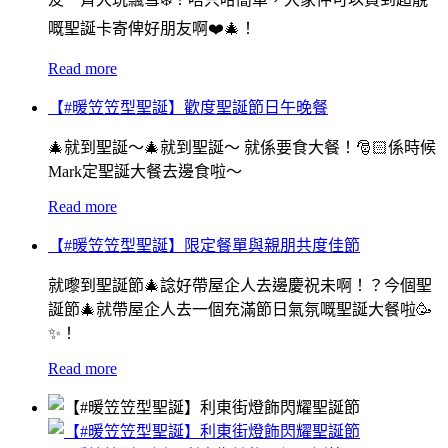
嘅聖誕卡寄俾好朋友啊❤️🎄！
Read more
【#暖笠笠型聖誕】歡度聖誕節日午晚餐
🎄就到聖誕～🎄就到聖誕～ 就係要食大餐！🎅🏻係時候
Mark定聖誕大餐去邊食啦～
Read more
【#暖笠笠型聖誕】限定餐單與親朋共度佳節
就嚟到聖誕節🎄諗好帶屋企人去邊慶祝未啊！？今個聖
誕節🎄就帶屋企人去一個充滿節日氣氛嘅聖誕大餐啦🥳
✨！
Read more