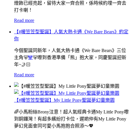
燈飾已經亮起，留待大家一齊合照，係時候約埋一齊去
打卡喇！
Read more
【#暖笠笠型聖誕】人氣大熱卡通《We Bare Bears》約定
你
今個聖誕同新年，人氣大熱卡通《We Bare Bears》三位
主角🐻
🐼
🐻嚟到香港準備「熊」抱大家，同慶聖誕迎新
年~🤳🏻
Read more
【#暖笠笠型聖誕】My Little Pony聖誕夢幻童樂園
🌈小馬粉絲Brony注意！超人氣經典卡通My Little Pony嚟
到銅鑼灣！有超多繽紛打卡位，遲啲仲有My Little Pony
夢幻見面會同可愛小馬抱抱合照添～💖