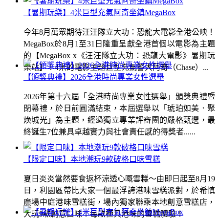
【暑期玩樂】4米巨型充氣阿奇坐鎮MegaBox
今年8月萬眾期待汪汪隊立大功：恐龍大電影全港公映！
MegaBox於8月1至31日隆重呈獻全港首個以電影為主題
的【MegaBox x《汪汪隊立大功：恐龍大電影》暑期玩
樂站】！4米的電影主題巨型充氣警犬阿奇（Chase）...
【頒獎典禮】2026全港時尚專業女性選舉
2026年第十六屆「全港時尚專業女性選舉」頒獎典禮暨
閉幕禮，於日前圓滿結束，本屆選舉以「琥珀如美．聚
煥城光」為主題，經過獨立專業評審團的嚴格甄選，最
終誕生7位兼具卓越實力與社會責任感的得獎者......
【限定口味】本地潮玩9款破格口味雪糕
夏日炎炎當然要食返杯涼透心嘅雪糕～由即日起至8月19
日，利園區帶比大家一個最浮誇港味雪糕派對，於希慎
廣場中庭港味雪糕街，場內獨家聯乘本地創意雪糕店，
大玩9款創意口味！每款極具港味的雪糕體驗！