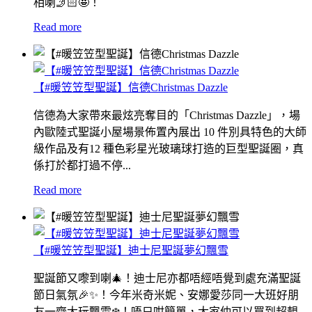
相喇🤳🏻🤩！
Read more
【#暖笠笠型聖誕】信德Christmas Dazzle
信德為大家帶來最炫亮奪目的「Christmas Dazzle」，場
內歐陸式聖誕小屋場景佈置內展出 10 件別具特色的大師
級作品及有12 種色彩星光玻璃球打造的巨型聖誕圈，真
係打於都打過不停...
Read more
【#暖笠笠型聖誕】迪士尼聖誕夢幻飄雪
聖誕節又嚟到喇🎄！迪士尼亦都唔經唔覺到處充滿聖誕
節日氣氛🎉✨！今年米奇米妮、安娜愛莎同一大班好朋
友一齊大玩飄雪❄️！唔只咁簡單，大家仲可以買到超靚