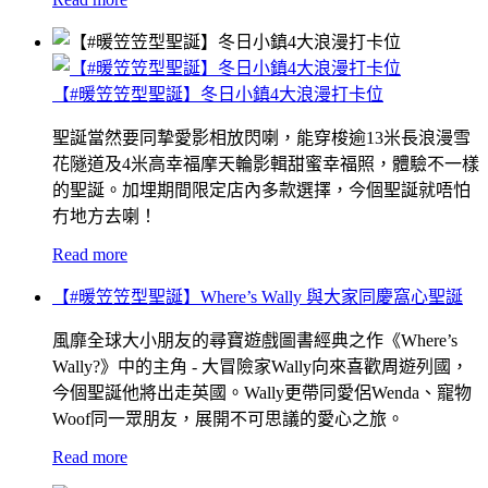
【#暖笠笠型聖誕】冬日小鎮4大浪漫打卡位
聖誕當然要同摯愛影相放閃喇，能穿梭逾13米長浪漫雪
花隧道及4米高幸福摩天輪影輯甜蜜幸福照，體驗不一樣
的聖誕。加埋期間限定店內多款選擇，今個聖誕就唔怕
冇地方去喇！
Read more
【#暖笠笠型聖誕】Where’s Wally 與大家同慶窩心聖誕
風靡全球大小朋友的尋寶遊戲圖書經典之作《Where’s
Wally?》中的主角 - 大冒險家Wally向來喜歡周遊列國，
今個聖誕他將出走英國。Wally更帶同愛侶Wenda、寵物
Woof同一眾朋友，展開不可思議的愛心之旅。
Read more