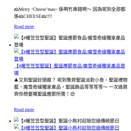
🧀Merry ‘Cheese’mas~ 係啊冇串錯啊～ 因為呢到全部都
係🧀CHEESE🧀!!!!
Read more
【#暖笠笠型聖誕】聖誕應節食品/魔雪奇緣獨家產品登
場
🎄又到聖誕好頭痕？ 呢到集齊聖誕派對小食、聖誕禮物
籃、魔雪奇緣獨家產品，聖誕飾品等等等等～ 一次過買
齊你想要嘅聖誕應節所需！😍
Read more