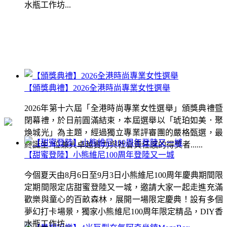
水瓶工作坊...
【頒獎典禮】2026全港時尚專業女性選舉
2026年第十六屆「全港時尚專業女性選舉」頒獎典禮暨
閉幕禮，於日前圓滿結束，本屆選舉以「琥珀如美．聚
煥城光」為主題，經過獨立專業評審團的嚴格甄選，最
終誕生7位兼具卓越實力與社會責任感的得獎者......
【甜蜜登陸】小熊維尼100周年登陸又一城
今個夏天由8月6日至9月3日小熊維尼100周年慶典期間限
定期間限定店甜蜜登陸又一城，邀請大家一起走進充滿
歡樂與童心的百畝森林，展開一場限定慶典！設有多個
夢幻打卡場景，獨家小熊維尼100周年限定精品，DIY香
水瓶工作坊...