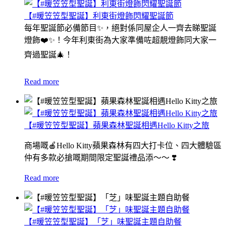
【#暖笠笠型聖誕】利東街燈飾閃耀聖誕節
每年聖誕節必備節目✨，絕對係同屋企人一齊去睇聖誕
燈飾❤️✨！今年利東街為大家準備咗超靚燈飾同大家一
齊過聖誕🎄！
Read more
【#暖笠笠型聖誕】蘋果森林聖誕相遇Hello Kitty之旅
商場嘅🍎Hello Kitty蘋果森林有四大打卡位、四大體驗區
仲有多款必搶嘅期間限定聖誕禮品添～～ ❣️
Read more
【#暖笠笠型聖誕】「芝」味聖誕主題自助餐