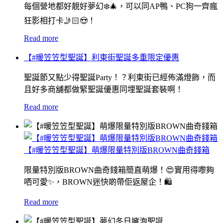
每個營地都好靚好夢幻❄️🎄，可以同AP鴨、PC狗一齊瘋
狂影相打卡🤳🏻😍！
Read more
【#暖笠笠型聖誕】利東街聖誕多重限定優惠
聖誕節又點少得聖誕Party！？利東街已經佈滿燈飾，而
且好多商舖都做緊聖誕優惠同埋聖誕套裝啊！
Read more
【#暖笠笠型聖誕】萌爆限量特別版BROWN曲奇錢箱
限量特別版BROWN曲奇錢箱簡直萌爆！😍實用得嚟夠
哂可愛✨，BROWN迷快啲帶佢返屋企！🛍
Read more