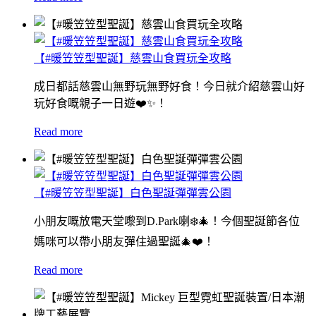
【#暖笠笠型聖誕】慈雲山食買玩全攻略
成日都話慈雲山無野玩無野好食！今日就介紹慈雲山好
玩好食嘅親子一日遊❤️✨！
Read more
【#暖笠笠型聖誕】白色聖誕彈彈雲公園
小朋友嘅放電天堂嚟到D.Park喇❄️🎄！今個聖誕節各位
媽咪可以帶小朋友彈住過聖誕🎄❤️！
Read more