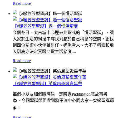
Read more
【#暖笠笠型聖誕】過一個慢活聖誕
今個冬日，太古城中心迎來北歐式的「慢活聖誕」，讓
大家於生活的紛擾中尋找到屬於自己稍息的空間，更找
到四位聖誕小伙伴薑餅仔、奶泡雪人、大不了精靈和飛
天馴鹿亦決定實踐北歐生活態度....
Read more
【#暖笠笠型聖誕】英倫風聖誕嘉年華
每個小朋友細個嘅時候一定睇過Paddington嘅故事書
📚，今個聖誕節佢嚟到將軍澳中心同大家一齊過聖誕節
🎄！
Read more