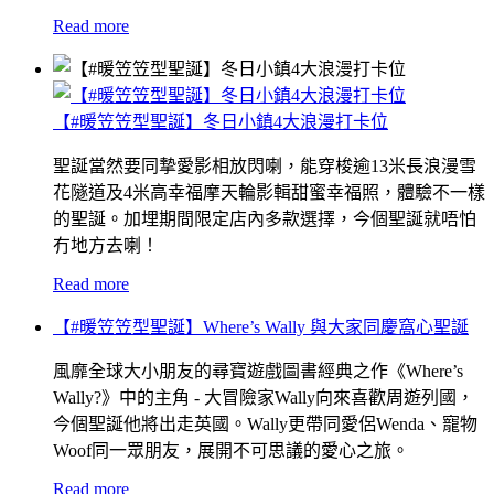
Read more
【#暖笠笠型聖誕】冬日小鎮4大浪漫打卡位
聖誕當然要同摯愛影相放閃喇，能穿梭逾13米長浪漫雪
花隧道及4米高幸福摩天輪影輯甜蜜幸福照，體驗不一樣
的聖誕。加埋期間限定店內多款選擇，今個聖誕就唔怕
冇地方去喇！
Read more
【#暖笠笠型聖誕】Where’s Wally 與大家同慶窩心聖誕
風靡全球大小朋友的尋寶遊戲圖書經典之作《Where’s
Wally?》中的主角 - 大冒險家Wally向來喜歡周遊列國，
今個聖誕他將出走英國。Wally更帶同愛侶Wenda、寵物
Woof同一眾朋友，展開不可思議的愛心之旅。
Read more