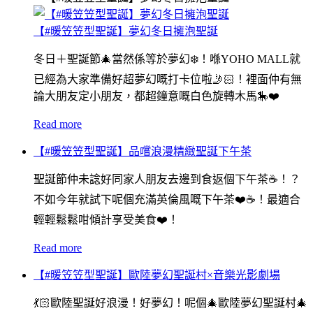
【#暖笠笠型聖誕】夢幻冬日擁泡聖誕
冬日＋聖誕節🎄當然係等於夢幻❄️！喺YOHO MALL就
已經為大家準備好超夢幻嘅打卡位啦🤳🏻！裡面仲有無
論大朋友定小朋友，都超鐘意嘅白色旋轉木馬🎠❤️
Read more
【#暖笠笠型聖誕】品嚐浪漫精緻聖誕下午茶
聖誕節仲未諗好同家人朋友去邊到食返個下午茶☕️！？
不如今年就試下呢個充滿英倫風嘅下午茶❤️☕️！最適合
輕輕鬆鬆咁傾計享受美食❤️！
Read more
【#暖笠笠型聖誕】歐陸夢幻聖誕村×音樂光影劇場
💃🏻歐陸聖誕好浪漫！好夢幻！呢個🎄歐陸夢幻聖誕村🎄