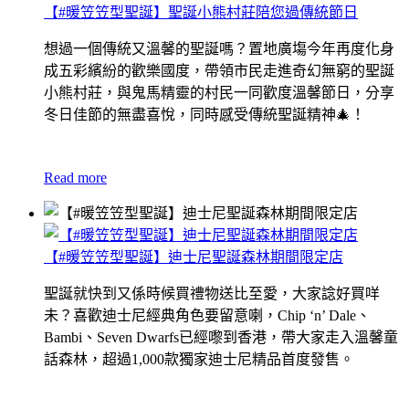
【#暖笠笠型聖誕】聖誕小熊村莊陪您過傳統節日
想過一個傳統又溫馨的聖誕嗎？置地廣塲今年再度化身
成五彩繽紛的歡樂國度，帶領市民走進奇幻無窮的聖誕
小熊村莊，與鬼馬精靈的村民一同歡度溫馨節日，分享
冬日佳節的無盡喜悅，同時感受傳統聖誕精神
🎄！
Read more
【#暖笠笠型聖誕】迪士尼聖誕森林期間限定店
聖誕就快到又係時候買禮物送比至愛，大家諗好買咩
未？喜歡迪士尼經典角色要留意喇，Chip ‘n’ Dale、
Bambi、Seven Dwarfs已經嚟到香港，帶大家走入溫馨童
話森林，超過1,000款獨家迪士尼精品首度發售。