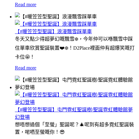
Read more
【#暖笠笠型聖誕】浪漫飄雪踩單車
冬天又點少得超夢幻嘅飄雪❄️，今年仲可以喺飄雪中踩
住單車欣賞聖誕裝置❤️❄️！D2Place裡面仲有超爆笑嘅打
卡位🤩！
Read more
【#暖笠笠型聖誕】屯門霓虹聖誕樹/聖誕霓虹體驗館夢
幻登場
想唔想過個「至螢」聖誕呢？🎄呢到有超多霓虹聖誕裝
置，啱哂至螢嘅你！😎