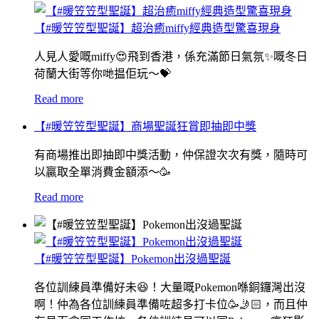
【#暖笠笠型聖誕】超治癒miffy經典造型驚喜現身
人見人愛嘅miffy😍飛到香港，係充滿節日氣氛✨嘅冬日
荷蘭大街等你哋揾佢玩〜💝
Read more
【#暖笠笠型聖誕】商場聖誕狂賞即抽即中獎
有商場推出即抽即中獎活動，仲保證次次有獎，隨時可
以贏取全單消費金額添～🥳
Read more
【#暖笠笠型聖誕】Pokemon出沒過聖誕
各位訓練員準備好未😆！大量嘅Pokemon喺銅鑼灣出沒
啊！仲為各位訓練員準備咗超多打卡位🥳🤳🏻，而且仲