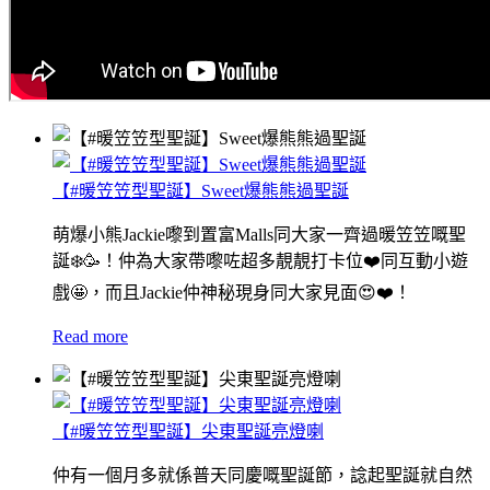
【#暖笠笠型聖誕】Sweet爆熊熊過聖誕
萌爆小熊Jackie嚟到置富Malls同大家一齊過暖笠笠嘅聖
誕❄️🥳！仲為大家帶嚟咗超多靚靚打卡位❤️同互動小遊
戲🤩，而且Jackie仲神秘現身同大家見面😍❤️！
Read more
【#暖笠笠型聖誕】尖東聖誕亮燈喇
仲有一個月多就係普天同慶嘅聖誕節，諗起聖誕就自然