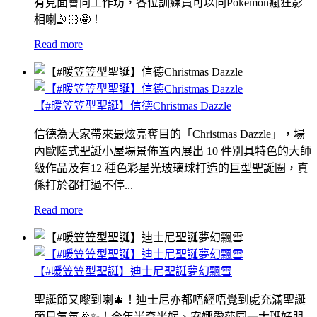
有見面會同工作坊，各位訓練員可以同Pokemon瘋狂影
相喇🤳🏻🤩！
Read more
【#暖笠笠型聖誕】信德Christmas Dazzle
信德為大家帶來最炫亮奪目的「Christmas Dazzle」，場
內歐陸式聖誕小屋場景佈置內展出 10 件別具特色的大師
級作品及有12 種色彩星光玻璃球打造的巨型聖誕圈，真
係打於都打過不停...
Read more
【#暖笠笠型聖誕】迪士尼聖誕夢幻飄雪
聖誕節又嚟到喇🎄！迪士尼亦都唔經唔覺到處充滿聖誕
節日氣氛🎉✨！今年米奇米妮、安娜愛莎同一大班好朋