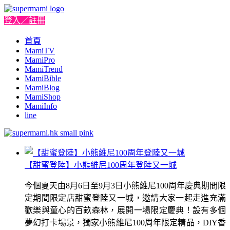
登入／註冊
首頁
MamiTV
MamiPro
MamiTrend
MamiBible
MamiBlog
MamiShop
MamiInfo
line
【甜蜜登陸】小熊維尼100周年登陸又一城
今個夏天由8月6日至9月3日小熊維尼100周年慶典期間限
定期間限定店甜蜜登陸又一城，邀請大家一起走進充滿
歡樂與童心的百畝森林，展開一場限定慶典！設有多個
夢幻打卡場景，獨家小熊維尼100周年限定精品，DIY香