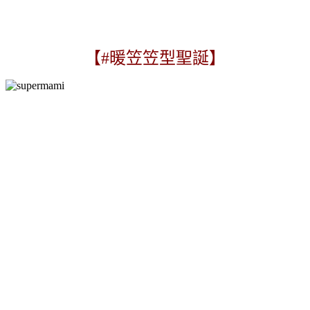
【#暖笠笠型聖誕】