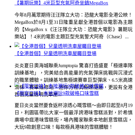
【暑期玩樂】4米巨型充氣阿奇坐鎮MegaBox
今年8月萬眾期待汪汪隊立大功：恐龍大電影全港公映！
MegaBox於8月1至31日隆重呈獻全港首個以電影為主題
的【MegaBox x《汪汪隊立大功：恐龍大電影》暑期玩
樂站】！4米的電影主題巨型充氣警犬阿奇（Chase）...
【全港首個】兒童透明洗車屋矚目登場
炎炎夏日奧海城聯乘Jumptopia 驚喜打造盛夏「極速車隊
訓練基地」，完美結合高能量的充氣彈床挑戰與沉浸式
的職業體驗。訓練基地集極速賽車巨型彈床、6.5米高速
滑梯、賽車維修站、迷你方程式極速隧道，更設有全港
【限定口味】本地潮玩9款破格口味雪糕
首個兒童透明洗車屋...
夏日炎炎當然要食返杯涼透心嘅雪糕～由即日起至8月19
日，利園區帶比大家一個最浮誇港味雪糕派對，於希慎
廣場中庭港味雪糕街，場內獨家聯乘本地創意雪糕店，
大玩9款創意口味！每款極具港味的雪糕體驗！