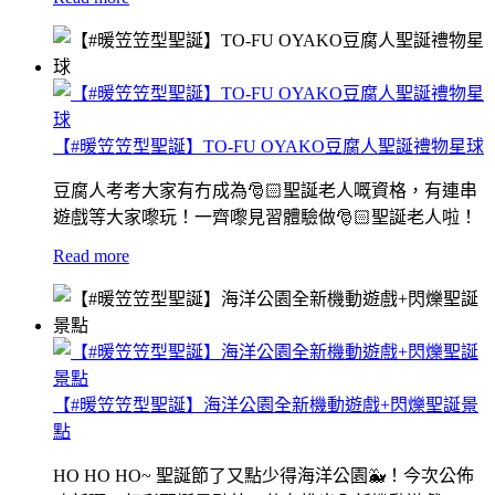
【#暖笠笠型聖誕】TO-FU OYAKO豆腐人聖誕禮物星球
豆腐人考考大家有冇成為🎅🏻聖誕老人嘅資格，有連串
遊戲等大家嚟玩！一齊嚟見習體驗做🎅🏻聖誕老人啦！
Read more
【#暖笠笠型聖誕】海洋公園全新機動遊戲+閃爍聖誕景
點
HO HO HO~ 聖誕節了又點少得海洋公園🐳！今次公佈