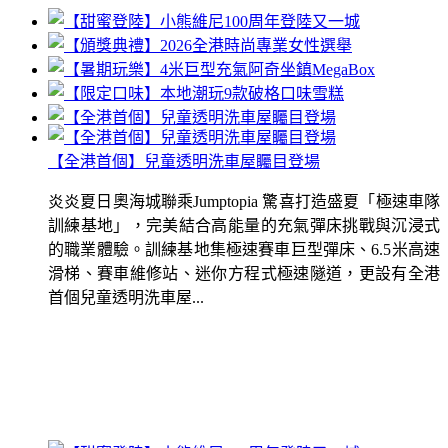
【全港首個】兒童透明洗車屋矚目登場
炎炎夏日奧海城聯乘Jumptopia 驚喜打造盛夏「極速車隊
訓練基地」，完美結合高能量的充氣彈床挑戰與沉浸式
的職業體驗。訓練基地集極速賽車巨型彈床、6.5米高速
滑梯、賽車維修站、迷你方程式極速隧道，更設有全港
首個兒童透明洗車屋...