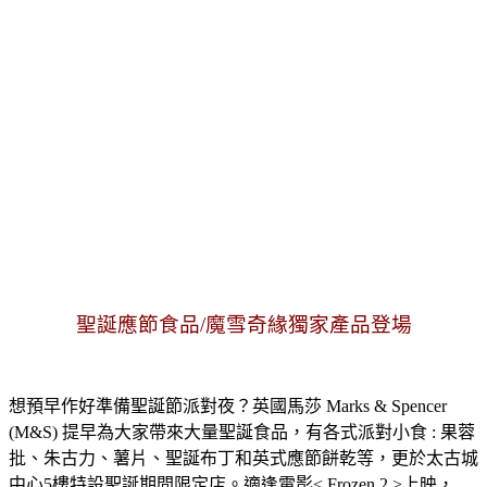
聖誕應節食品/魔雪奇緣獨家產品登場
想預早作好準備聖誕節派對夜？英國馬莎 Marks & Spencer
(M&S) 提早為大家帶來大量聖誕食品，有各式派對小食 : 果蓉
批、朱古力、薯片、聖誕布丁和英式應節餅乾等，更於太古城
中心5樓特設聖誕期間限定店。適逢電影< Frozen 2 >上映，