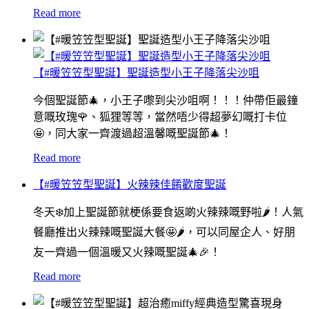
Read more
【#暖笠笠型聖誕】聖誕造型小王子降落尖沙咀
今個聖誕節🎄，小王子嚟到尖沙咀啊！！！仲帶佢最鐘
意嘅玫瑰🌹、狐狸等等，當然唔少得超夢幻嘅打卡位
🤩，同大家一齊渡過超溫馨嘅聖誕節🎄！
Read more
【#暖笠笠型聖誕】火辣辣佳餚歡度聖誕
冬天❄️加上聖誕節就梗係要食返啲火辣辣嘅野啦🌶！人氣
餐廳推出火辣辣嘅聖誕大餐🤩🌶，可以同屋企人、好朋
友一齊過一個溫暖又火辣嘅聖誕🎄🎉！
Read more