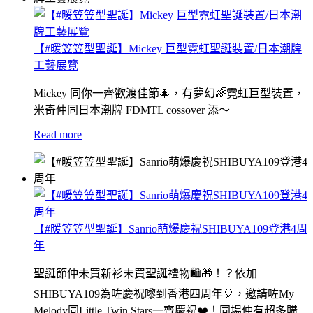
【#暖笠笠型聖誕】Mickey 巨型霓虹聖誕裝置/日本潮牌
工藝展覽
Mickey 同你一齊歡渡佳節🎄，有夢幻🌈霓虹巨型裝置，
米奇仲同日本潮牌 FDMTL cossover 添～
Read more
【#暖笠笠型聖誕】Sanrio萌爆慶祝SHIBUYA109登港4周
年
聖誕節仲未買新衫未買聖誕禮物🛍🎁！？依加
SHIBUYA109為咗慶祝嚟到香港四周年🎈，邀請咗My
Melody同Little Twin Stars一齊慶祝❤️！同場仲有超多購