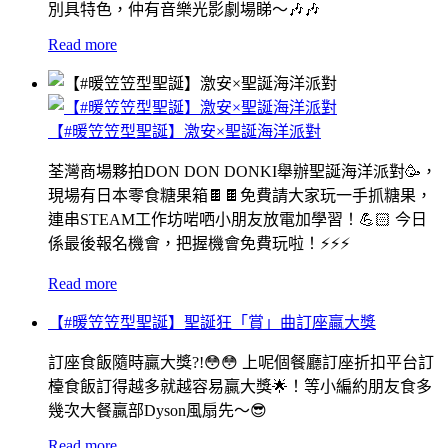
別具特色，仲有音樂光影劇場睇～🎶🎶
Read more
【#暖笠笠型聖誕】激安×聖誕海洋派對
荃灣商場夥拍DON DON DONKI舉辦聖誕海洋派對🥳，
現場有日本零食糖果箱🍫🍫免費請大家玩一手抓糖果，
連串STEAM工作坊啱哂小朋友放電加學習！💪🏻 今日
係最後報名機會，把握機會免費玩啦！⚡️⚡️⚡️
Read more
【#暖笠笠型聖誕】聖誕狂「賞」曲訂座贏大獎
訂座食飯隨時贏大獎?!😳😳 上呢個餐廳訂座折扣平台訂
檯食飯訂得越多就越容易贏大獎🌟！等小編約朋友食多
幾次大餐贏部Dyson風扇先～😎
Read more