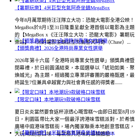
【暑期玩樂】4米巨型充氣阿奇坐鎮MegaBox
今年8月萬眾期待汪汪隊立大功：恐龍大電影全港公映！
MegaBox於8月1至31日隆重呈獻全港首個以電影為主題
的【MegaBox x《汪汪隊立大功：恐龍大電影》暑期玩
樂站】！4米的電影主題巨型充氣警犬阿奇（Chase）...
【頒獎典禮】2026全港時尚專業女性選舉
2026年第十六屆「全港時尚專業女性選舉」頒獎典禮暨
閉幕禮，於日前圓滿結束，本屆選舉以「琥珀如美．聚
煥城光」為主題，經過獨立專業評審團的嚴格甄選，最
終誕生7位兼具卓越實力與社會責任感的得獎者......
【限定口味】本地潮玩9款破格口味雪糕
夏日炎炎當然要食返杯涼透心嘅雪糕～由即日起至8月19
日，利園區帶比大家一個最浮誇港味雪糕派對，於希慎
廣場中庭港味雪糕街，場內獨家聯乘本地創意雪糕店，
大玩9款創意口味！每款極具港味的雪糕體驗！