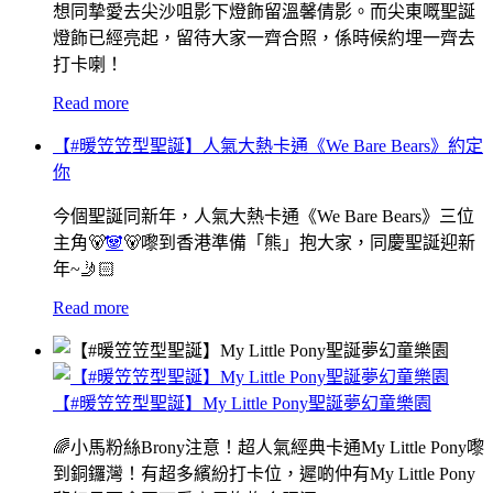
想同摯愛去尖沙咀影下燈飾留溫馨倩影。而尖東嘅聖誕
燈飾已經亮起，留待大家一齊合照，係時候約埋一齊去
打卡喇！
Read more
【#暖笠笠型聖誕】人氣大熱卡通《We Bare Bears》約定
你
今個聖誕同新年，人氣大熱卡通《We Bare Bears》三位
主角🐻
🐼
🐻嚟到香港準備「熊」抱大家，同慶聖誕迎新
年~🤳🏻
Read more
【#暖笠笠型聖誕】My Little Pony聖誕夢幻童樂園
🌈小馬粉絲Brony注意！超人氣經典卡通My Little Pony嚟
到銅鑼灣！有超多繽紛打卡位，遲啲仲有My Little Pony