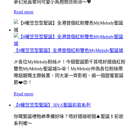
夢幻見面會同可愛小馬抱抱合照添～💖
Read more
【#暖笠笠型聖誕】全港首個紅粉雙色MyMelody聖誕城
🎉各位MyMelody粉絲🎉！今個聖誕節千其唔好錯過紅粉
雙色MyMelody聖誕城🥳🤩！MyMelody仲為各位粉絲帶
嚟超靚嘅主題裝置，同大家一齊影相、過一個甜蜜聖誕
節❤️😍！
Read more
【#暖笠笠型聖誕】3INA聖誕彩妝系列
你嘅聖誕禮物🎁準備好味？唔好錯過呢個🎄聖誕💄彩妝
系列喔～