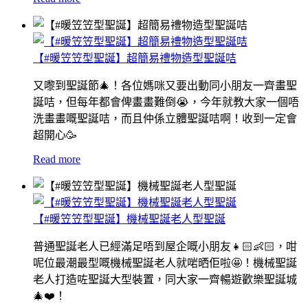
【#暖笠笠型聖誕】超簡易禮物造型聖誕咭
又嚟到聖誕節🎄！各位媽咪又要出動同小朋友一齊畫聖
誕咭，但每年都會俾畫畫難倒😭，今年就教大家一個唔
洗畫畫嘅聖誕咭，而且仲係立體聖誕咭啊！收到一定會
超開心🥳
Read more
【#暖笠笠型聖誕】機械聖誕老人型聖誕
普通聖誕老人已經滿足唔到屋企嘅小朋友👧🏻👶🏻，咁
呢位最潮最型嘅機械聖誕老人就啱晒佢啦🤩！機械聖誕
老人打造咗聖誕大型裝置，同大家一齊暢遊歡樂聖誕城
🎄❤️！