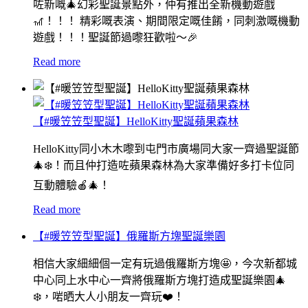
咗新嘅🎄幻彩聖誕景點外，仲有推出全新機動遊戲
🎢！！！ 精彩嘅表演、期間限定嘅佳餚，同刺激嘅機動
遊戲！！！聖誕節過嚟狂歡啦～🎉
Read more
【#暖笠笠型聖誕】HelloKitty聖誕蘋果森林
HelloKitty同小木木嚟到屯門市廣場同大家一齊過聖誕節
🎄❄️！而且仲打造咗蘋果森林為大家準備好多打卡位同
互動體驗🍎🎄！
Read more
【#暖笠笠型聖誕】俄羅斯方塊聖誕樂園
相信大家細細個一定有玩過俄羅斯方塊🤩，今次新都城
中心同上水中心一齊將俄羅斯方塊打造成聖誕樂園🎄
❄️，啱晒大人小朋友一齊玩❤️！