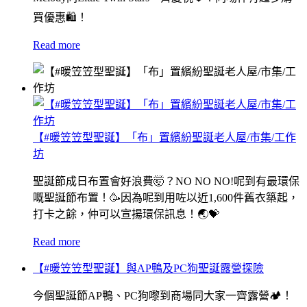
買優惠🛍！
Read more
【#暖笠笠型聖誕】「布」置繽紛聖誕老人屋/市集/工作
坊
聖誕節成日布置會好浪費🤯？NO NO NO!呢到有最環保
嘅聖誕節布置！🥳因為呢到用咗以近1,600件舊衣築起，
打卡之餘，仲可以宣揚環保訊息！🌏💝
Read more
【#暖笠笠型聖誕】與AP鴨及PC狗聖誕露營探險
今個聖誕節AP鴨、PC狗嚟到商場同大家一齊露營🏕️！