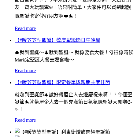
友一齊大玩飄雪❄️！唔只咁簡單，大家仲可以買到超靚
嘅聖誕卡寄俾好朋友啊❤️🎄！
Read more
【#暖笠笠型聖誕】歡度聖誕節日午晚餐
🎄就到聖誕～🎄就到聖誕～ 就係要食大餐！🎅🏻係時候
Mark定聖誕大餐去邊食啦～
Read more
【#暖笠笠型聖誕】限定餐單與親朋共度佳節
就嚟到聖誕節🎄諗好帶屋企人去邊慶祝未啊！？今個聖
誕節🎄就帶屋企人去一個充滿節日氣氛嘅聖誕大餐啦🥳
✨！
Read more