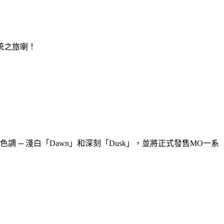
統之旅喇！
常規色調 ─ 淺白「Dawn」和深刻「Dusk」，並將正式發售MO一系