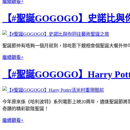
繼續觀看+
【#聖誕GOGOGO】史諾比
聖誕節仲有唔夠一個月就到，除咗影下靚相食個聖誕大餐外仲
繼續觀看+
【#聖誕GOGOGO】Harry P
今年原來係《哈利波特》系列電影上映20周年，適逢聖誕節將到為了呢個普天同慶嘅
奇蹟的精彩歐陸聖誕！
繼續觀看+