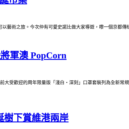
可以藝術之旅。今次仲有可愛史諾比做大家導遊，嚟一個京都傳
將軍澳 PopCorn
Corn，更把早前大受歡迎的周年限量版「淺白・深刻」口罩套裝列為全新
聖誕樹下賞維港兩岸