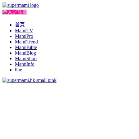
登入／註冊
首頁
MamiTV
MamiPro
MamiTrend
MamiBible
MamiBlog
MamiShop
MamiInfo
line