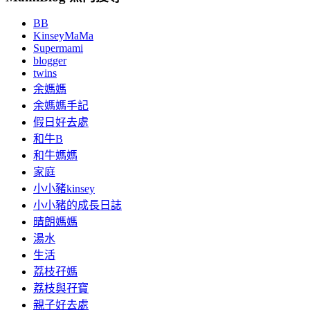
BB
KinseyMaMa
Supermami
blogger
twins
余媽媽
余媽媽手記
假日好去處
和牛B
和牛媽媽
家庭
小小豬kinsey
小小豬的成長日誌
晴朗媽媽
湯水
生活
荔枝孖媽
荔枝與孖寶
親子好去處