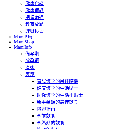
健康食譜
健康通識
把握命運
教育放題
理財投資
MamiBlog
MamiShop
MamiInfo
備孕期
懷孕期
產後
專題
嘗試懷孕的最佳時機
健康懷孕的生活貼士
助你懷孕的生活小貼士
新手媽媽的最佳飲食
排卵指南
孕前飲食
孕媽媽的飲食