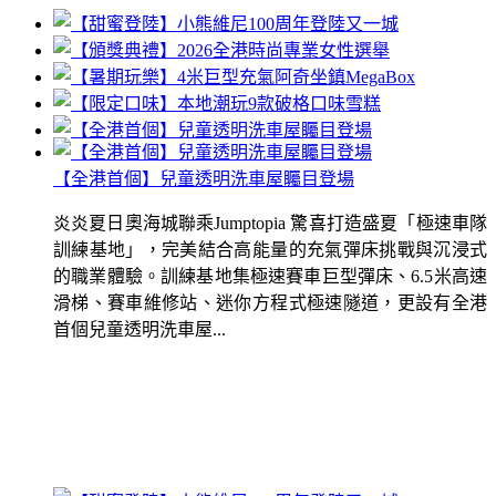
【全港首個】兒童透明洗車屋矚目登場
炎炎夏日奧海城聯乘Jumptopia 驚喜打造盛夏「極速車隊
訓練基地」，完美結合高能量的充氣彈床挑戰與沉浸式
的職業體驗。訓練基地集極速賽車巨型彈床、6.5米高速
滑梯、賽車維修站、迷你方程式極速隧道，更設有全港
首個兒童透明洗車屋...