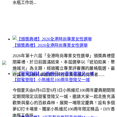
水瓶工作坊...
【頒獎典禮】2026全港時尚專業女性選舉
2026年第十六屆「全港時尚專業女性選舉」頒獎典禮暨
閉幕禮，於日前圓滿結束，本屆選舉以「琥珀如美．聚
煥城光」為主題，經過獨立專業評審團的嚴格甄選，最
終誕生7位兼具卓越實力與社會責任感的得獎者......
【甜蜜登陸】小熊維尼100周年登陸又一城
今個夏天由8月6日至9月3日小熊維尼100周年慶典期間限
定期間限定店甜蜜登陸又一城，邀請大家一起走進充滿
歡樂與童心的百畝森林，展開一場限定慶典！設有多個
夢幻打卡場景，獨家小熊維尼100周年限定精品，DIY香
水瓶工作坊...