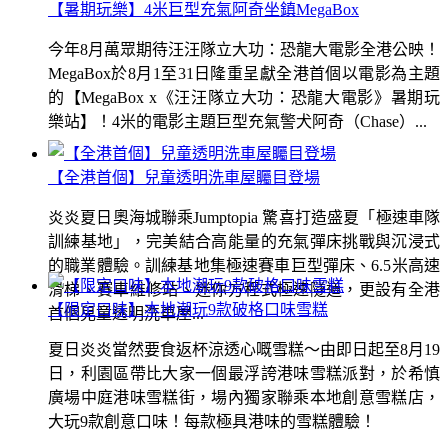
【暑期玩樂】4米巨型充氣阿奇坐鎮MegaBox
今年8月萬眾期待汪汪隊立大功：恐龍大電影全港公映！
MegaBox於8月1至31日隆重呈獻全港首個以電影為主題
的【MegaBox x《汪汪隊立大功：恐龍大電影》暑期玩
樂站】！4米的電影主題巨型充氣警犬阿奇（Chase）...
【全港首個】兒童透明洗車屋矚目登場
炎炎夏日奧海城聯乘Jumptopia 驚喜打造盛夏「極速車隊
訓練基地」，完美結合高能量的充氣彈床挑戰與沉浸式
的職業體驗。訓練基地集極速賽車巨型彈床、6.5米高速
滑梯、賽車維修站、迷你方程式極速隧道，更設有全港
【限定口味】本地潮玩9款破格口味雪糕
首個兒童透明洗車屋...
夏日炎炎當然要食返杯涼透心嘅雪糕～由即日起至8月19
日，利園區帶比大家一個最浮誇港味雪糕派對，於希慎
廣場中庭港味雪糕街，場內獨家聯乘本地創意雪糕店，
大玩9款創意口味！每款極具港味的雪糕體驗！