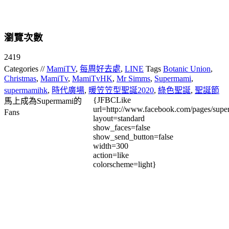
瀏覽次數
2419
Categories //
MamiTV
,
每周好去處
,
LINE
Tags
Botanic Union
,
Christmas
,
MamiTv
,
MamiTvHK
,
Mr Simms
,
Supermami
,
supermamihk
,
時代廣場
,
暖笠笠型聖誕2020
,
綠色聖誕
,
聖誕節
{JFBCLike
馬上成為Supermami的
url=http://www.facebook.com/pages/su
Fans
layout=standard
show_faces=false
show_send_button=false
width=300
action=like
colorscheme=light}