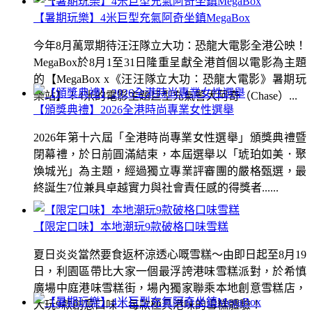
【暑期玩樂】4米巨型充氣阿奇坐鎮MegaBox
今年8月萬眾期待汪汪隊立大功：恐龍大電影全港公映！
MegaBox於8月1至31日隆重呈獻全港首個以電影為主題
的【MegaBox x《汪汪隊立大功：恐龍大電影》暑期玩
樂站】！4米的電影主題巨型充氣警犬阿奇（Chase）...
【頒獎典禮】2026全港時尚專業女性選舉
2026年第十六屆「全港時尚專業女性選舉」頒獎典禮暨
閉幕禮，於日前圓滿結束，本屆選舉以「琥珀如美．聚
煥城光」為主題，經過獨立專業評審團的嚴格甄選，最
終誕生7位兼具卓越實力與社會責任感的得獎者......
【限定口味】本地潮玩9款破格口味雪糕
夏日炎炎當然要食返杯涼透心嘅雪糕～由即日起至8月19
日，利園區帶比大家一個最浮誇港味雪糕派對，於希慎
廣場中庭港味雪糕街，場內獨家聯乘本地創意雪糕店，
大玩9款創意口味！每款極具港味的雪糕體驗！