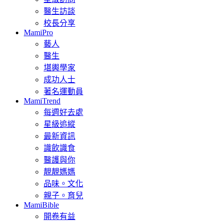
醫生訪談
校長分享
MamiPro
藝人
醫生
堪輿學家
成功人士
著名運動員
MamiTrend
每週好去處
星級追縱
最新資訊
識飲識食
醫護與你
靚靚媽媽
品味。文化
親子。育兒
MamiBible
開卷有益