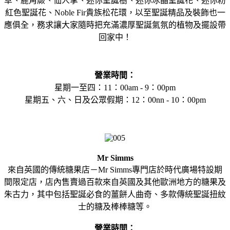
草、鹿角蕨、仙人掌、迷你聖誕樹、迷你冰晶聖誕花、迷你粉
紅色聖誕花、Noble Fir貴族松花環，以至聖誕精品及裝飾也一
應俱全，務求讓大家隨時把充滿濃厚聖誕氣氛的植物及擺設帶
回家中！
營業時間：
星期一至四：11：00am - 9：00pm
星期五、六、日及公眾假期：12：00nn - 10：00pm
Mr Simms
來自英國的傳統糖果店－Mr Simms專門店於時代廣場特設期
間限定店，店內售賣過百款來自英國及其他歐洲地方的糖果及
朱古力，其中包括聖誕必食的薑餅人曲奇、多款傳統聖誕扭紋
士的糖及棒棒糖等。
營業時間：