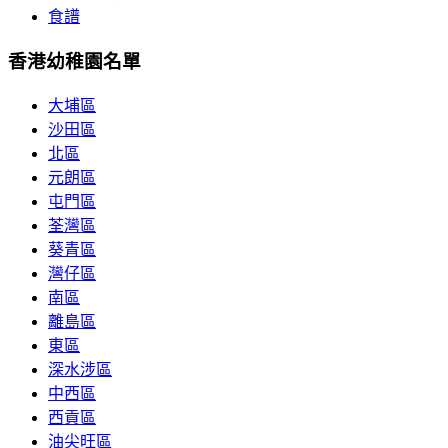
食譜
香港幼稚園名單
大埔區
沙田區
北區
元朗區
屯門區
荃灣區
葵青區
灣仔區
南區
離島區
東區
深水涉區
中西區
西貢區
油尖旺區