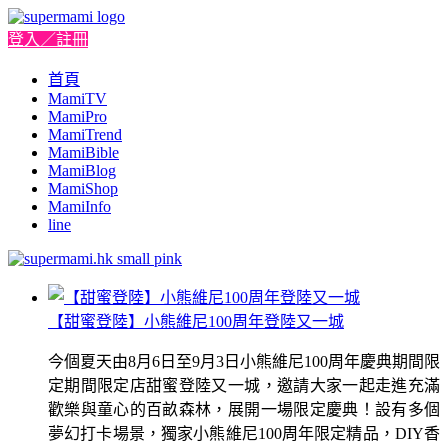
登入／註冊
首頁
MamiTV
MamiPro
MamiTrend
MamiBible
MamiBlog
MamiShop
MamiInfo
line
【甜蜜登陸】小熊維尼100周年登陸又一城
今個夏天由8月6日至9月3日小熊維尼100周年慶典期間限
定期間限定店甜蜜登陸又一城，邀請大家一起走進充滿
歡樂與童心的百畝森林，展開一場限定慶典！設有多個
夢幻打卡場景，獨家小熊維尼100周年限定精品，DIY香