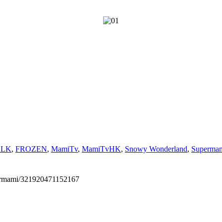
ALK
,
FROZEN
,
MamiTv
,
MamiTvHK
,
Snowy Wonderland
,
Superma
permami/321920471152167