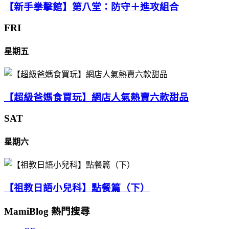
【新手拳擊館】第八堂：防守＋進攻組合
FRI
星期五
【超級爸媽食買玩】網店人氣熱賣六款甜品
SAT
星期六
【祖教日語小兒科】點餐篇（下）
MamiBlog 熱門搜尋