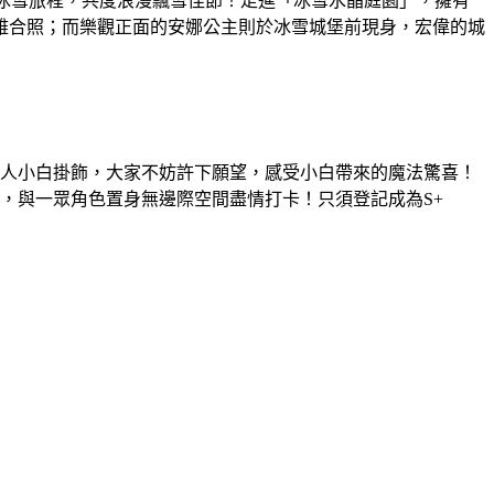
夢幻冰雪旅程，共度浪漫飄雪佳節！走進「冰雪水晶庭園」，擁有
雅合照；而樂觀正面的安娜公主則於冰雪城堡前現身，宏偉的城
雪人小白掛飾，大家不妨許下願望，感受小白帶來的魔法驚喜！
，與一眾角色置身無邊際空間盡情打卡！只須登記成為S+
！