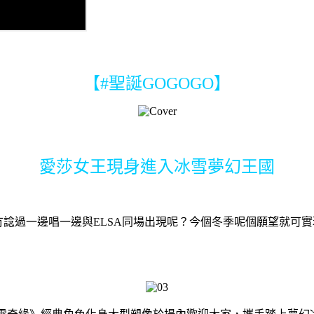
【#聖誕GOGOGO】
愛莎女王現身進入冰雪夢幻王國
但有冇諗過一邊唱一邊與ELSA同場出現呢？今個冬季呢個願望就