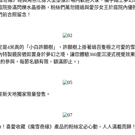
眾《魔雪奇緣》經典角色化身大型塑像於場內歡迎大家，攜手踏上
庭院掛滿閃爍水晶掛飾，粉絲們萬勿錯過與愛莎女王於庭院內優
門前合照留念！
定是4米高的「小白許願樹」，許願樹上掛著過百隻極之可愛的
特製鏡房猶如置身於夢幻之境，讓您體驗360度沉浸式視覺效果
須預約參與，每節名額有限，額滿即止。)
荃新天地獨家限量發售。
irt！喜愛收藏《魔雪奇緣》產品的粉絲定必心動，人人滿載而歸