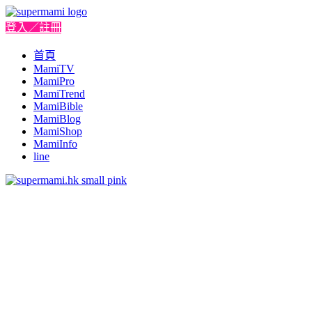
登入／註冊
首頁
MamiTV
MamiPro
MamiTrend
MamiBible
MamiBlog
MamiShop
MamiInfo
line