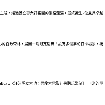
為主題，經過獨立專業評審團的嚴格甄選，最終誕生7位兼具卓越
童心的百畝森林，展開一場限定慶典！設有多個夢幻打卡場景，獨
aBox x《汪汪隊立大功：恐龍大電影》暑期玩樂站】！4米的電