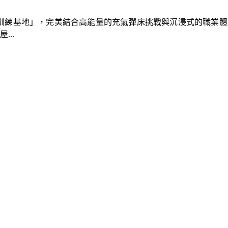
速車隊訓練基地」，完美結合高能量的充氣彈床挑戰與沉浸式的職業
..