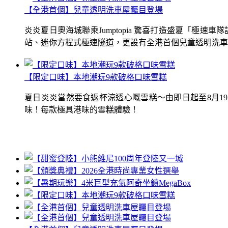
【全港首個】兒童透明洗車屋矚目登場
炎炎夏日奧海城聯乘Jumptopia 驚喜打造盛夏「極
站、迷你方程式極速隧道，更設有全港首個兒童透明洗車屋.
【限定口味】本地潮玩9款破格口味雪糕
夏日炎炎當然要食返杯涼透心嘅雪糕～由即日起至8月1
味！每款極具港味的雪糕體驗！