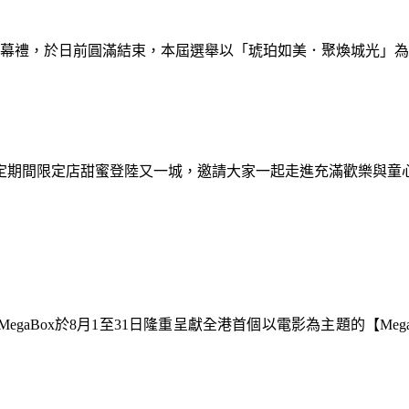
暨閉幕禮，於日前圓滿結束，本屆選舉以「琥珀如美．聚煥城光」
間限定期間限定店甜蜜登陸又一城，邀請大家一起走進充滿歡樂與
gaBox於8月1至31日隆重呈獻全港首個以電影為主題的【Meg