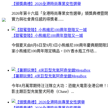
【頒獎典禮】2026全港時尚專業女性選舉
2026年第十六屆「全港時尚專業女性選舉」頒獎典禮
實力與社會責任感的得獎者......
【甜蜜登陸】小熊維尼100周年登陸又一城
今個夏天由8月6日至9月3日小熊維尼100周年慶典期
家小熊維尼100周年限定精品，DIY香水瓶工作坊...
【暑期玩樂】4米巨型充氣阿奇坐鎮MegaBox
今年8月萬眾期待汪汪隊立大功：恐龍大電影全港公映！Me
影主題巨型充氣警犬阿奇（Chase）...
【頒獎典禮】2026全港時尚專業女性選舉