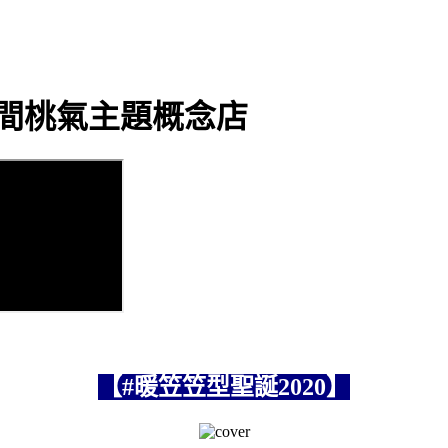
首間桃氣主題概念店
【#暖笠笠型聖誕2020】