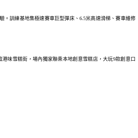
體驗。訓練基地集極速賽車巨型彈床、6.5米高速滑梯、賽車維修
庭港味雪糕街，場內獨家聯乘本地創意雪糕店，大玩9款創意口