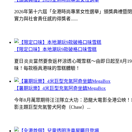
2026年第十六屆「全港時尚專業女性選舉」頒獎典禮
實力與社會責任感的得獎者......
【限定口味】本地潮玩9款破格口味雪糕
夏日炎炎當然要食返杯涼透心嘅雪糕～由即日起至8月1
味！每款極具港味的雪糕體驗！
【暑期玩樂】4米巨型充氣阿奇坐鎮MegaBox
今年8月萬眾期待汪汪隊立大功：恐龍大電影全港公映！Me
影主題巨型充氣警犬阿奇（Chase）...