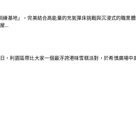
速車隊訓練基地」，完美結合高能量的充氣彈床挑戰與沉浸式的職業
..
9日，利園區帶比大家一個最浮誇港味雪糕派對，於希慎廣場中