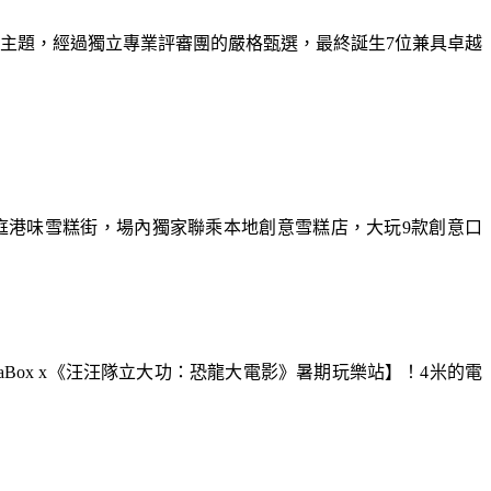
為主題，經過獨立專業評審團的嚴格甄選，最終誕生7位兼具卓越
庭港味雪糕街，場內獨家聯乘本地創意雪糕店，大玩9款創意口
aBox x《汪汪隊立大功：恐龍大電影》暑期玩樂站】！4米的電