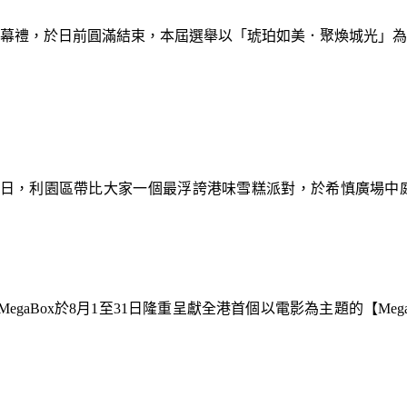
暨閉幕禮，於日前圓滿結束，本屆選舉以「琥珀如美．聚煥城光」
9日，利園區帶比大家一個最浮誇港味雪糕派對，於希慎廣場中
gaBox於8月1至31日隆重呈獻全港首個以電影為主題的【Meg