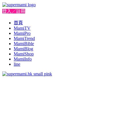
登入／註冊
首頁
MamiTV
MamiPro
MamiTrend
MamiBible
MamiBlog
MamiShop
MamiInfo
line