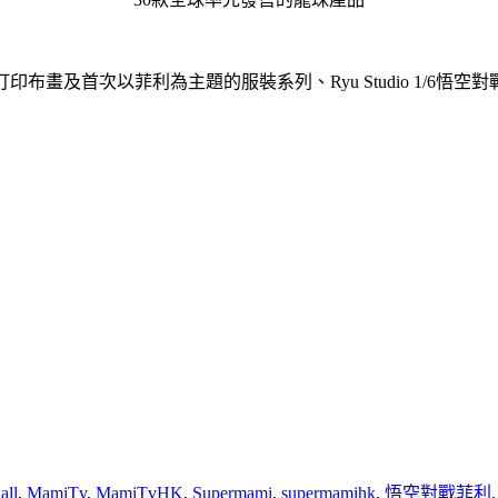
布畫及首次以菲利為主題的服裝系列、Ryu Studio 1/6悟
all
,
MamiTv
,
MamiTvHK
,
Supermami
,
supermamihk
,
悟空對戰菲利