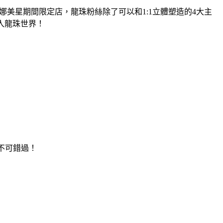
Z爆裂激戰娜美星期間限定店，龍珠粉絲除了可以和1:1立體塑造的4大主
入龍珠世界！
不可錯過！