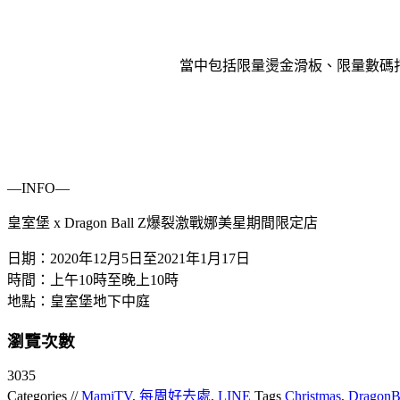
當中包括限量燙金滑板、限量數碼打印
—INFO—
皇室堡 x Dragon Ball Z爆裂激戰娜美星期間限定店
日期：2020年12月5日至2021年1月17日
時間：上午10時至晚上10時
地點：皇室堡地下中庭
瀏覽次數
3035
Categories //
MamiTV
,
每周好去處
,
LINE
Tags
Christmas
,
DragonB