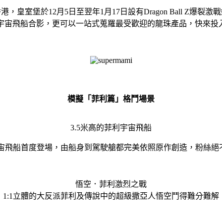
香港，皇室堡
於12月5日至翌年1月17日設有Dragon Ball 
菲利宇宙飛船合影，更可以一站式蒐羅最受歡迎的龍珠產品，快來投
模擬「菲利篇」格鬥場景
3.5米高的菲利宇宙飛船
利宇宙飛船首度登場，由船身到駕駛艙都完美依照原作創造，粉絲絕
悟空．菲利激烈之戰
1:1立體的大反派菲利及傳說中的超級撒亞人悟空鬥得難分難解