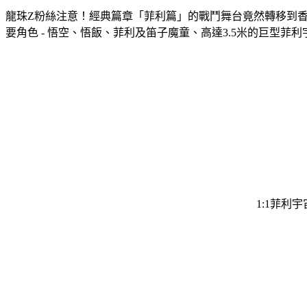
龍珠Z粉絲注意！
經典篇章「菲利篇」的戰鬥舞台竟然轉移到
要角色 - 悟空、悟飯、菲利及笛子魔童、高達3.5米的巨型
1:1菲