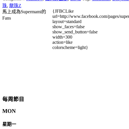
珠
,
龍珠Z
{JFBCLike
馬上成為Supermami的
url=http://www.facebook.com/pages/su
Fans
layout=standard
show_faces=false
show_send_button=false
width=300
action=like
colorscheme=light}
每周節目
MON
星期一