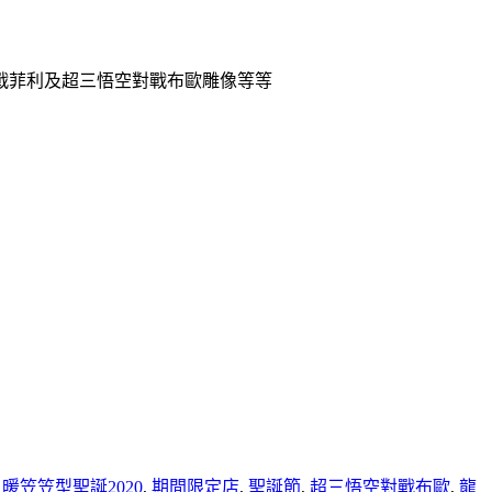
空對戰菲利及超三悟空對戰布歐雕像等等
,
暖笠笠型聖誕2020
,
期間限定店
,
聖誕節
,
超三悟空對戰布歐
,
龍