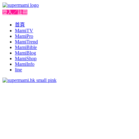
登入／註冊
首頁
MamiTV
MamiPro
MamiTrend
MamiBible
MamiBlog
MamiShop
MamiInfo
line