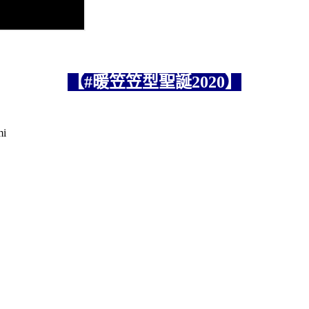
【#暖笠笠型聖誕2020】