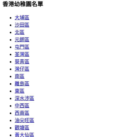
香港幼稚園名單
大埔區
沙田區
北區
元朗區
屯門區
荃灣區
葵青區
灣仔區
南區
離島區
東區
深水涉區
中西區
西貢區
油尖旺區
觀塘區
黃大仙區