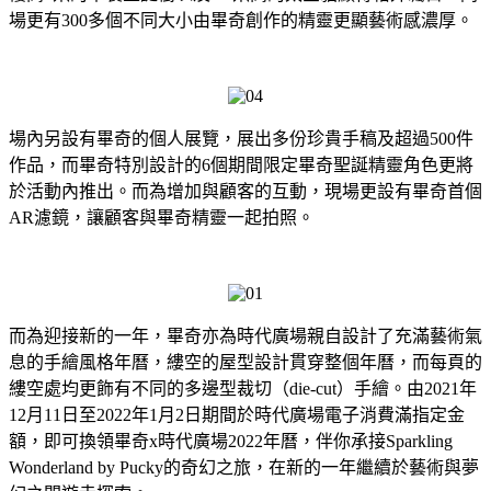
場更有300多個不同大小由畢奇創作的精靈更顯藝術感濃厚。
場內另設有畢奇的個人展覽，展出多份珍貴手稿及超過500件
作品，而畢奇特別設計的6個期間限定畢奇聖誕精靈角色更將
於活動內推出。而為增加與顧客的互動，現場更設有畢奇首個
AR濾鏡，讓顧客與畢奇精靈一起拍照。
而為迎接新的一年，畢奇亦為時代廣場親自設計了充滿藝術氣
息的手繪風格年曆，縷空的屋型設計貫穿整個年曆，而每頁的
縷空處均更飾有不同的多邊型裁切（die-cut）手繪。由2021年
12月11日至2022年1月2日期間於時代廣場電子消費滿指定金
額，即可換領畢奇x時代廣場2022年曆，伴你承接Sparkling
Wonderland by Pucky的奇幻之旅，在新的一年繼續於藝術與夢