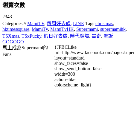
瀏覽次數
2343
Categories //
MamiTV
,
每周好去處
,
LINE
Tags
christmas
,
hktimessquare
,
MamiTv
,
MamiTvHK
,
Supermami
,
supermamihk
,
TSXmas
,
TSxPucky
,
假日好去處
,
時代廣場
,
畢奇
,
聖誕
GOGOGO
{JFBCLike
馬上成為Supermami的
url=http://www.facebook.com/pages/su
Fans
layout=standard
show_faces=false
show_send_button=false
width=300
action=like
colorscheme=light}