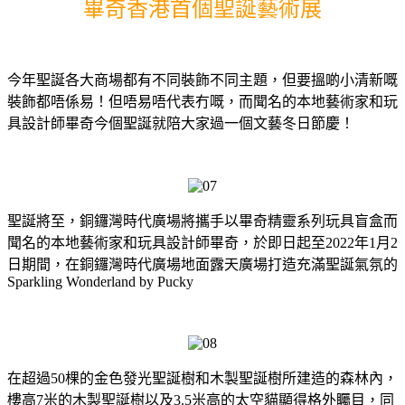
畢奇香港首個聖誕藝術展
今年聖誕各大商場都有不同裝飾不同主題，但要搵啲小清新嘅
裝飾都唔係易！但唔易唔代表冇嘅，而聞名的本地藝術家和玩
具設計師畢奇今個聖誕就陪大家過一個文藝冬日節慶！
聖誕將至，銅鑼灣時代廣場將攜手以畢奇精靈系列玩具盲盒而
聞名的本地藝術家和玩具設計師畢奇，於即日起至2022年1月2
日期間，在銅鑼灣時代廣場地面露天廣場打造充滿聖誕氣氛的
Sparkling Wonderland by Pucky
在超過50棵的金色發光聖誕樹和木製聖誕樹所建造的森林內，
樓高7米的木製聖誕樹以及3.5米高的太空貓顯得格外矚目，同