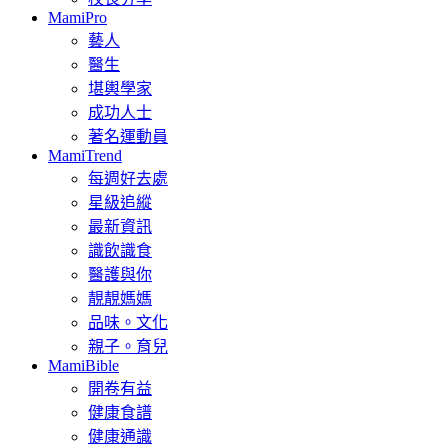
MamiPro
藝人
醫生
堪輿學家
成功人士
著名運動員
MamiTrend
每週好去處
星級追縱
最新資訊
識飲識食
醫護與你
靚靚媽媽
品味。文化
親子。育兒
MamiBible
開卷有益
健康食譜
健康通識