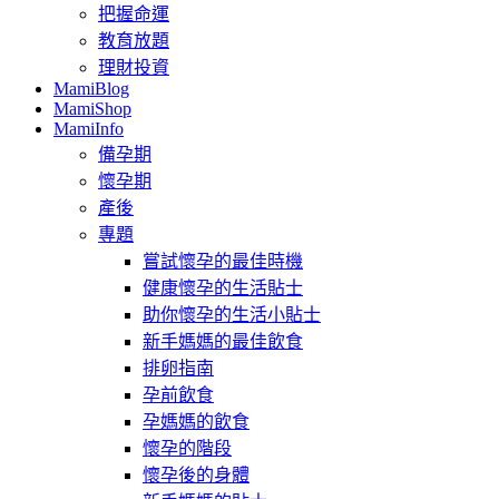
把握命運
教育放題
理財投資
MamiBlog
MamiShop
MamiInfo
備孕期
懷孕期
產後
專題
嘗試懷孕的最佳時機
健康懷孕的生活貼士
助你懷孕的生活小貼士
新手媽媽的最佳飲食
排卵指南
孕前飲食
孕媽媽的飲食
懷孕的階段
懷孕後的身體