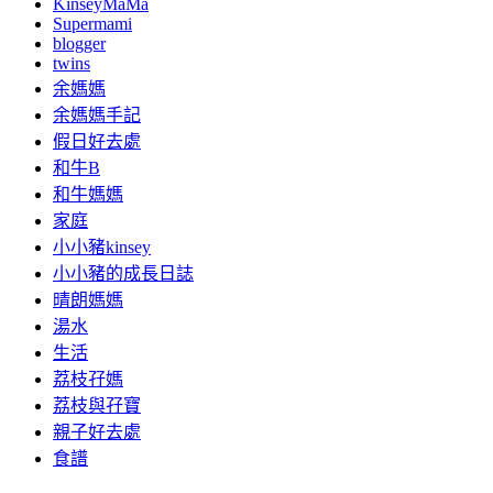
KinseyMaMa
Supermami
blogger
twins
余媽媽
余媽媽手記
假日好去處
和牛B
和牛媽媽
家庭
小小豬kinsey
小小豬的成長日誌
晴朗媽媽
湯水
生活
荔枝孖媽
荔枝與孖寶
親子好去處
食譜