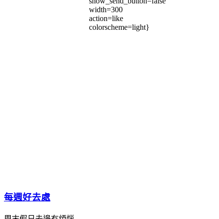
show_send_button=false
width=300
action=like
colorscheme=light}
每週好去處
周末假日去邊冇煩惱