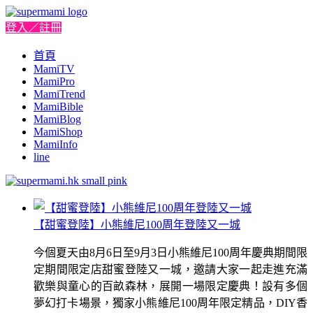
登入／註冊
首頁
MamiTV
MamiPro
MamiTrend
MamiBible
MamiBlog
MamiShop
MamiInfo
line
【甜蜜登陸】小熊維尼100周年登陸又一城
今個夏天由8月6日至9月3日小熊維尼100周年慶典期間限
定期間限定店甜蜜登陸又一城，邀請大家一起走進充滿
歡樂與童心的百畝森林，展開一場限定慶典！設有多個
夢幻打卡場景，獨家小熊維尼100周年限定精品，DIY香