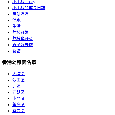
小小豬kinsey
小小豬的成長日誌
晴朗媽媽
湯水
生活
荔枝孖媽
荔枝與孖寶
親子好去處
食譜
香港幼稚園名單
大埔區
沙田區
北區
元朗區
屯門區
荃灣區
葵青區