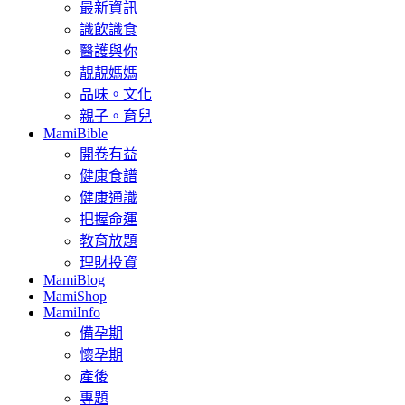
最新資訊
識飲識食
醫護與你
靚靚媽媽
品味。文化
親子。育兒
MamiBible
開卷有益
健康食譜
健康通識
把握命運
教育放題
理財投資
MamiBlog
MamiShop
MamiInfo
備孕期
懷孕期
產後
專題