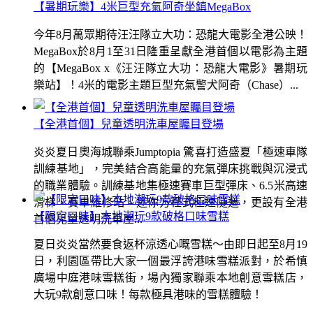
【暑期玩樂】4米巨型充氣阿奇坐鎮MegaBox
今年8月萬眾期待汪汪隊立大功：恐龍大電影全港公映！
MegaBox於8月1至31日隆重呈獻全港首個以電影為主題
的【MegaBox x《汪汪隊立大功：恐龍大電影》暑期玩
樂站】！4米的電影主題巨型充氣警犬阿奇（Chase）...
【全港首個】兒童透明洗車屋矚目登場
炎炎夏日奧海城聯乘Jumptopia 驚喜打造盛夏「極速車隊
訓練基地」，完美結合高能量的充氣彈床挑戰與沉浸式
的職業體驗。訓練基地集極速賽車巨型彈床、6.5米高速
滑梯、賽車維修站、迷你方程式極速隧道，更設有全港
【限定口味】本地潮玩9款破格口味雪糕
首個兒童透明洗車屋...
夏日炎炎當然要食返杯涼透心嘅雪糕～由即日起至8月19
日，利園區帶比大家一個最浮誇港味雪糕派對，於希慎
廣場中庭港味雪糕街，場內獨家聯乘本地創意雪糕店，
大玩9款創意口味！每款極具港味的雪糕體驗！