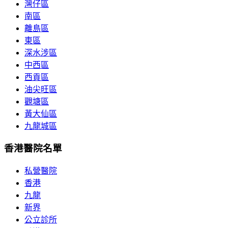
灣仔區
南區
離島區
東區
深水涉區
中西區
西貢區
油尖旺區
觀塘區
黃大仙區
九龍城區
香港醫院名單
私營醫院
香港
九龍
新界
公立診所