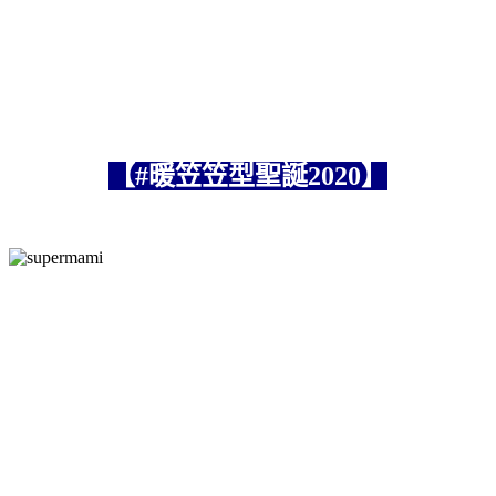
【#暖笠笠型聖誕2020】