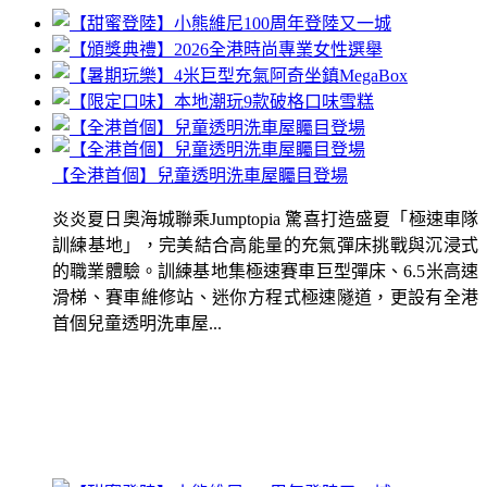
【全港首個】兒童透明洗車屋矚目登場
炎炎夏日奧海城聯乘Jumptopia 驚喜打造盛夏「極速車隊
訓練基地」，完美結合高能量的充氣彈床挑戰與沉浸式
的職業體驗。訓練基地集極速賽車巨型彈床、6.5米高速
滑梯、賽車維修站、迷你方程式極速隧道，更設有全港
首個兒童透明洗車屋...