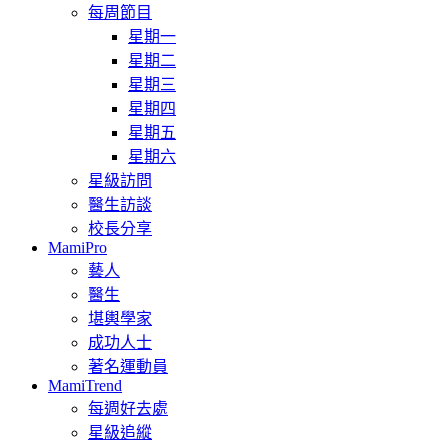
每周節目
星期一
星期二
星期三
星期四
星期五
星期六
星級訪問
醫生訪談
校長分享
MamiPro
藝人
醫生
堪輿學家
成功人士
著名運動員
MamiTrend
每週好去處
星級追縱