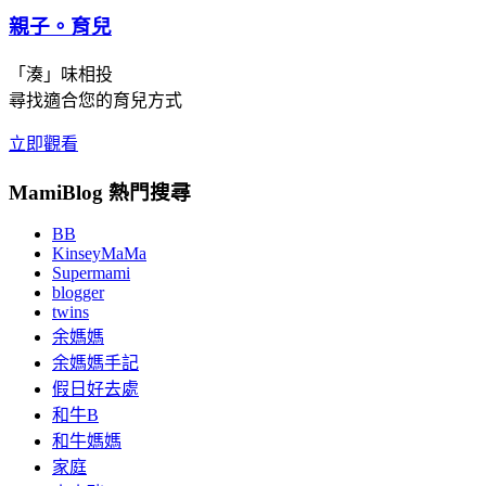
親子。育兒
「湊」味相投
尋找適合您的育兒方式
立即觀看
MamiBlog 熱門搜尋
BB
KinseyMaMa
Supermami
blogger
twins
余媽媽
余媽媽手記
假日好去處
和牛B
和牛媽媽
家庭