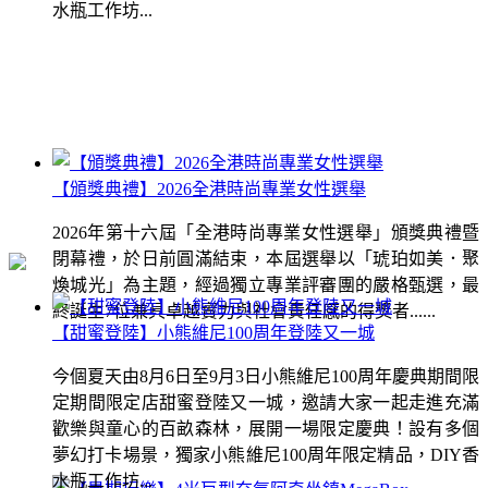
水瓶工作坊...
【頒獎典禮】2026全港時尚專業女性選舉
2026年第十六屆「全港時尚專業女性選舉」頒獎典禮暨
閉幕禮，於日前圓滿結束，本屆選舉以「琥珀如美．聚
煥城光」為主題，經過獨立專業評審團的嚴格甄選，最
終誕生7位兼具卓越實力與社會責任感的得獎者......
【甜蜜登陸】小熊維尼100周年登陸又一城
今個夏天由8月6日至9月3日小熊維尼100周年慶典期間限
定期間限定店甜蜜登陸又一城，邀請大家一起走進充滿
歡樂與童心的百畝森林，展開一場限定慶典！設有多個
夢幻打卡場景，獨家小熊維尼100周年限定精品，DIY香
水瓶工作坊...