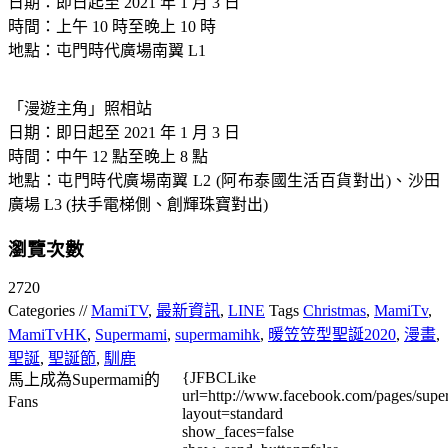
日期：即日起至 2021 年 1 月 3 日
時間：上午 10 時至晚上 10 時
地點：屯門時代廣場南翼 L1
「漫遊主角」照相站
日期：即日起至 2021 年 1 月 3 日
時間：中午 12 點至晚上 8 點
地點：屯門時代廣場南翼 L2 (阿布泰國生活百貨對出)、沙田
廣場 L3 (扶手電梯側、創輝珠寶對出)
瀏覽次數
2720
Categories //
MamiTV
,
最新資訊
,
LINE
Tags
Christmas
,
MamiTv
,
MamiTvHK
,
Supermami
,
supermamihk
,
暖笠笠型聖誕2020
,
漫畫
,
聖誕
,
聖誕節
,
馴鹿
{JFBCLike
馬上成為Supermami的
url=http://www.facebook.com/pages/su
Fans
layout=standard
show_faces=false