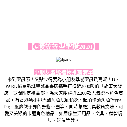
【#暖笠笠型聖誕2020】
小朋友聖誕禮物推薦清單
來到聖誕節！又點少得要為小朋友準備聖誕驚喜呢！D．
PARK愉景新城與誠品書店攜手打造近2000呎的「故事大飯
店」期間限定禮品部，為大家搜羅近2,200款人氣繪本角色商
品，有香港幼小界大熱角色屁屁偵探、超萌卡通角色Peppa
Pig、風靡親子界的野貓軍團等，同時蒐羅別具教育意味、可
愛又美觀的卡通角色精品，如居家生活用品、文具、益智玩
具、玩偶等等。