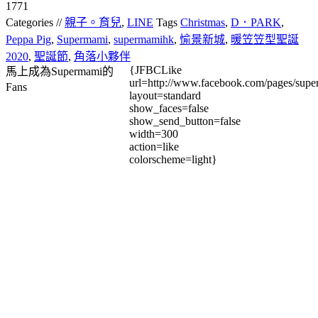
1771
Categories //
親子。育兒
,
LINE
Tags
Christmas
,
D．PARK
,
Peppa Pig
,
Supermami
,
supermamihk
,
愉景新城
,
暖笠笠型聖誕
2020
,
聖誕節
,
角落小夥伴
{JFBCLike
馬上成為Supermami的
url=http://www.facebook.com/pages/su
Fans
layout=standard
show_faces=false
show_send_button=false
width=300
action=like
colorscheme=light}