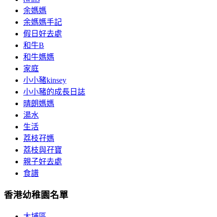
余媽媽
余媽媽手記
假日好去處
和牛B
和牛媽媽
家庭
小小豬kinsey
小小豬的成長日誌
晴朗媽媽
湯水
生活
荔枝孖媽
荔枝與孖寶
親子好去處
食譜
香港幼稚園名單
大埔區