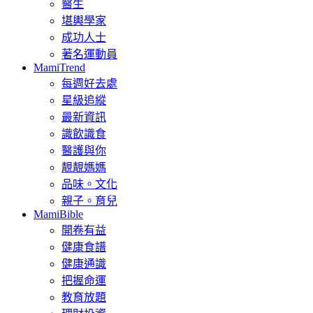
醫生
堪輿學家
成功人士
著名運動員
MamiTrend
每週好去處
星級追縱
最新資訊
識飲識食
醫護與你
靚靚媽媽
品味。文化
親子。育兒
MamiBible
開卷有益
健康食譜
健康通識
把握命運
教育放題