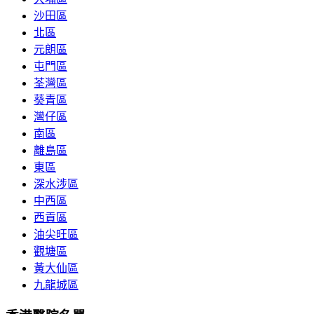
沙田區
北區
元朗區
屯門區
荃灣區
葵青區
灣仔區
南區
離島區
東區
深水涉區
中西區
西貢區
油尖旺區
觀塘區
黃大仙區
九龍城區