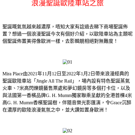
浪漫聖誕歐陸車站之旅
聖誕嘅氣氛越來越濃厚，唔知大家有諗過去睇下商場聖誕佈
置？想過一個浪漫聖誕今次有個好介紹，以歐陸車站為主題呢
個聖誕佈置美得像歐洲一樣，去影輯靚相絕對無難度！
Mira Place由2021年11月12日至2022年1月2日帶來浪漫經典的
聖誕歐陸車站「Jingle All The Rail」，場內設有特色聖誕蒸氣
火車、7米高閃爍鏡藝售票處和夢幻鏡房等多個打卡位，以及
與法國第一香檳品牌G. H. Mumm獨家聯乘呈獻的全港首棵4米
高G. H. Mumm香檳聖誕樹，伴隨音樂光影匯演，令Grace沉醉
在濃厚的歐陸浪漫氣氛之中，並大讚如置身歐洲！