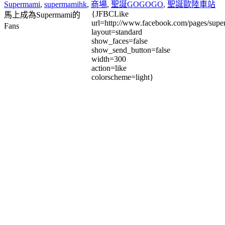
Supermami
,
supermamihk
,
商場
,
聖誕GOGOGO
,
聖誕歐陸車站
{JFBCLike
馬上成為Supermami的
url=http://www.facebook.com/pages/su
Fans
layout=standard
show_faces=false
show_send_button=false
width=300
action=like
colorscheme=light}