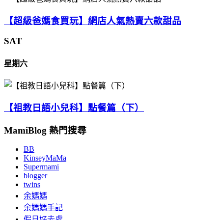
【超級爸媽食買玩】網店人氣熱賣六款甜品
SAT
星期六
【祖教日語小兒科】點餐篇（下）
MamiBlog 熱門搜尋
BB
KinseyMaMa
Supermami
blogger
twins
余媽媽
余媽媽手記
假日好去處