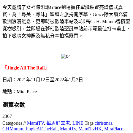
今天邀請了女神陳凱琳Grace到場擔任聖誕裝置亮燈儀式嘉
賓，為「尋美．尋味」聖誕之旅揭開序幕，Grace除大讚充滿
歐洲浪漫氣息，更即時被歐陸車站及4米高G. H. Mumm香檳聖
誕樹吸引，並即場在夢幻歐陸聖誕車站前示範最佳打卡甫士，
拍下吸晴女神照及無私分享拍攝竅門。
「Jingle All The Rail」
日期：2021年11月12日至2022年1月2日
地點：Mira Place
瀏覽次數
2367
Categories //
MamiTV
,
每周好去處
,
LINE
Tags
christmas
,
GHMumm
,
JingleAllTheRail
,
MamiTv
,
MamiTvHK
,
MiraPlace
,