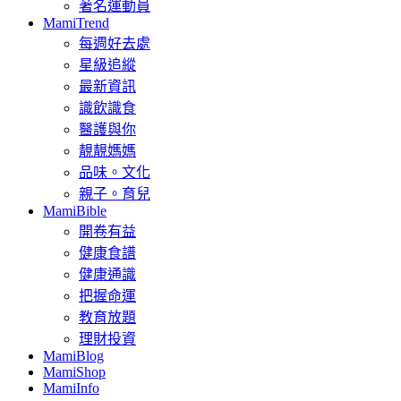
著名運動員
MamiTrend
每週好去處
星級追縱
最新資訊
識飲識食
醫護與你
靚靚媽媽
品味。文化
親子。育兒
MamiBible
開卷有益
健康食譜
健康通識
把握命運
教育放題
理財投資
MamiBlog
MamiShop
MamiInfo