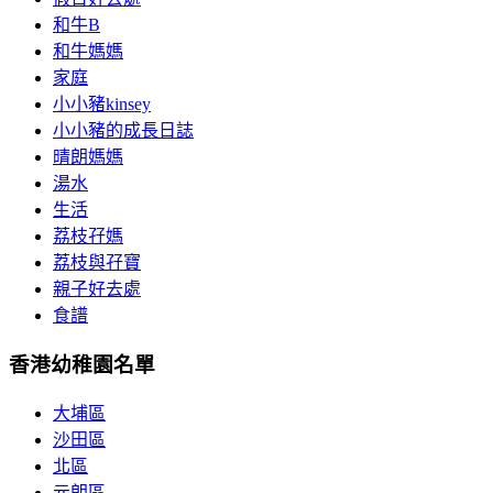
和牛B
和牛媽媽
家庭
小小豬kinsey
小小豬的成長日誌
晴朗媽媽
湯水
生活
荔枝孖媽
荔枝與孖寶
親子好去處
食譜
香港幼稚園名單
大埔區
沙田區
北區
元朗區