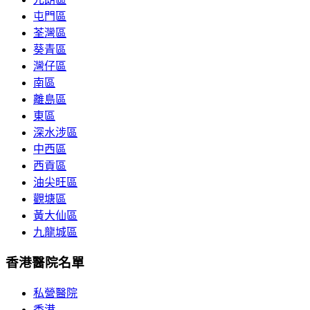
屯門區
荃灣區
葵青區
灣仔區
南區
離島區
東區
深水涉區
中西區
西貢區
油尖旺區
觀塘區
黃大仙區
九龍城區
香港醫院名單
私營醫院
香港