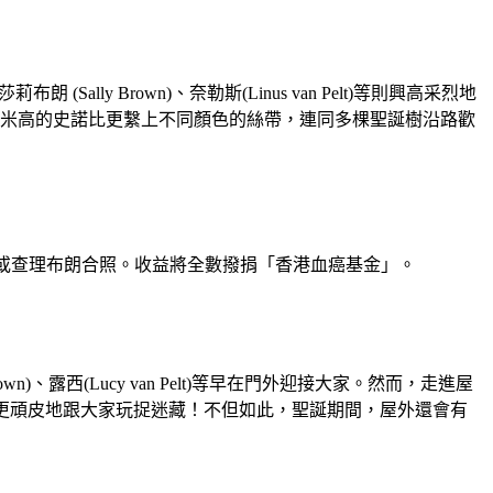
(Sally Brown)、奈勒斯(Linus van Pelt)等則興高采烈地
.2米高的史諾比更繫上不同顏色的絲帶，連同多棵聖誕樹沿路歡
史諾比或查理布朗合照。收益將全數撥捐「香港血癌基金」。
)、露西(Lucy van Pelt)等早在門外迎接大家。然而，走進屋
k)更頑皮地跟大家玩捉迷藏！不但如此，聖誕期間，屋外還會有