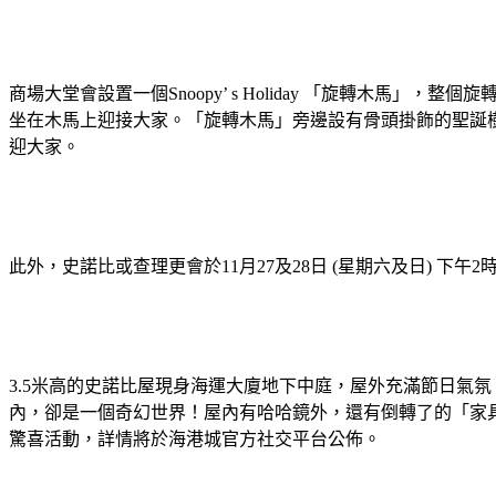
商場大堂會設置一個Snoopy’ s Holiday 「旋轉木馬」，整個旋轉木
坐在木馬上迎接大家。「旋轉木馬」旁邊設有骨頭掛飾的聖誕樹
迎大家。
此外，史諾比或查理更會於11月27及28日 (星期六及日) 
3.5米高的史諾比屋現身海運大廈地下中庭，屋外充滿節日氣氛，有2.1米
內，卻是一個奇幻世界！屋內有哈哈鏡外，還有倒轉了的「家具」
驚喜活動，詳情將於海港城官方社交平台公佈。