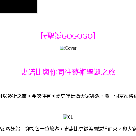
【#聖誕GOGOGO】
史諾比與你同往藝術聖誕之旅
可以藝術之旅。今次仲有可愛史諾比做大家導遊，嚟一個京都傳
，並化身成「聖誕客運站」迎接每一位旅客，史諾比更從美國遠道而來，與