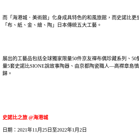
而「海港城．美術館」化身成具特色的和風旅館，而史諾比更
「布、紙、金、繪、陶」日本傳統五大工藝。
展出的工藝品包括全球獨家限量50件京友禪布偶珍藏系列、5
量5套史諾比SIONE說故事陶器、由京都陶瓷職人—高襟章島
歸。
史諾比之旅 @海港城
日期：2021年11月25日至2022年1月2日