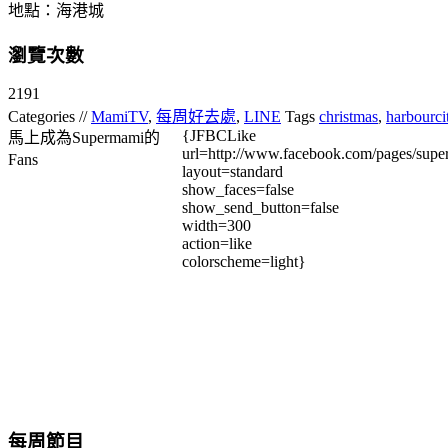
地點：海港城
瀏覽次數
2191
Categories //
MamiTV
,
每周好去處
,
LINE
Tags
christmas
,
harbourci
{JFBCLike
馬上成為Supermami的
url=http://www.facebook.com/pages/su
Fans
layout=standard
show_faces=false
show_send_button=false
width=300
action=like
colorscheme=light}
每周節目