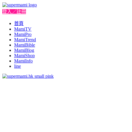
登入／註冊
首頁
MamiTV
MamiPro
MamiTrend
MamiBible
MamiBlog
MamiShop
MamiInfo
line