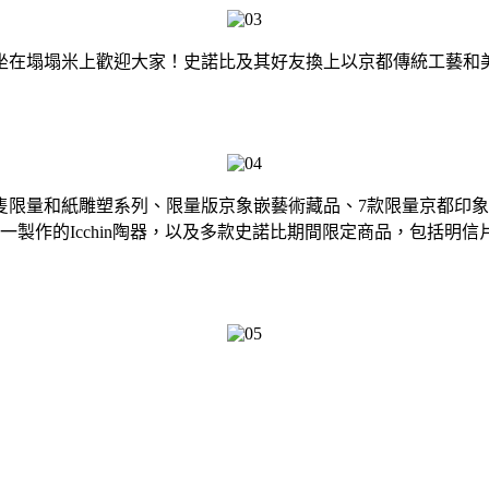
坐在塌塌米上歡迎大家！史諾比及其好友換上以京都傳統工藝和
0隻限量和紙雕塑系列、限量版京象嵌藝術藏品、7款限量京都印
慎一製作的Icchin陶器，以及多款史諾比期間限定商品，包括