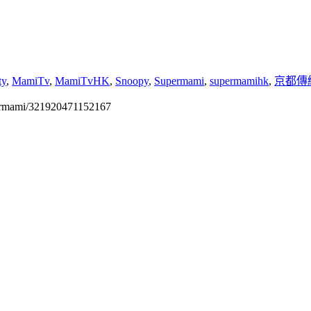
ty
,
MamiTv
,
MamiTvHK
,
Snoopy
,
Supermami
,
supermamihk
,
京都傳
permami/321920471152167