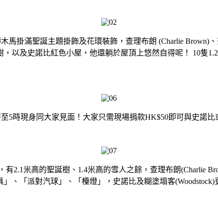
馬掛滿聖誕主題掛飾及花環裝飾，查理布朗 (Charlie Brown)、莎莉布朗 
，以及史諾比紅色小屋，他還躺於屋頂上悠然自得呢！ 10隻1
下午2時至5時現身同大家見面！大家只需現場捐款HK$50即可與
高的聖誕樹、1.4米高的雪人之餘，查理布朗(Charlie Brown
、「派對汽球」、「檯燈」，史諾比及糊塗塌客(Woodstoc