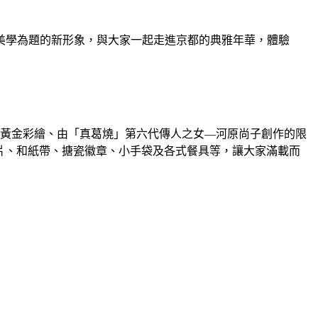
美學為題的新形象，與大家一起走進京都的典雅年華，體驗
象黃金彩繪、由「真葛燒」第六代傳人之女—河原尚子創作的限
明信片、和紙帶、搪瓷徽章、小手袋及各式餐具等，讓大家滿載而