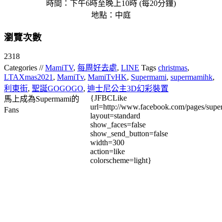
時間：下午6時至晚上10時 (每20分鐘)
地點：中庭
瀏覽次數
2318
Categories //
MamiTV
,
每周好去處
,
LINE
Tags
christmas
,
LTAXmas2021
,
MamiTv
,
MamiTvHK
,
Supermami
,
supermamihk
,
利東街
,
聖誕GOGOGO
,
迪士尼公主3D幻彩裝置
{JFBCLike
馬上成為Supermami的
url=http://www.facebook.com/pages/su
Fans
layout=standard
show_faces=false
show_send_button=false
width=300
action=like
colorscheme=light}