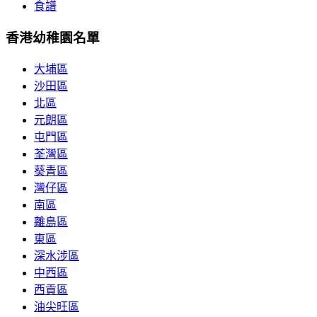
食譜
香港幼稚園名單
大埔區
沙田區
北區
元朗區
屯門區
荃灣區
葵青區
灣仔區
南區
離島區
東區
深水涉區
中西區
西貢區
油尖旺區