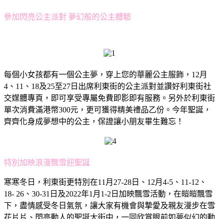
參加閃亮公主派對 夢幻般的公主體驗
每個小女孩都有一個公主夢，穿上您的華麗公主服飾，12月
4、11、18及25至27日出席利東街的公主派對並讚好利東街社
交媒體專頁，即可享受專屬免費即影即有服務。另外於利東街
單次消費滿港幣300元，更可獲得精美禮品乙份。今年聖誕，
齊齊化身成夢想中的公主，保證讓小朋友畢生難忘！
特別加映浪漫飄雪迎聖誕
寒寒冬日，利東街更特別在11月27-28日、12月4-5、11-12、
18- 26、30-31日及2022年1月1-2日加映飄雪活動，在皚皚飄雪
下，盡情感受冬日氣氛，讓大家有機會與摯愛及親友漫步在雪
花片片、閃亮動人的聖誕大街中，一同欣賞眼前如夢似幻的動