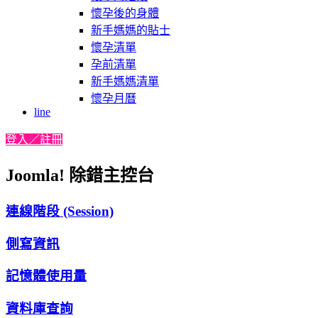
懷孕後的身體
新手媽媽的貼士
懷孕清單
孕前清單
新手媽媽清單
懷孕月曆
line
登入／註冊
Joomla! 除錯主控台
連線階段 (Session)
側寫資訊
記憶體使用量
資料庫查詢