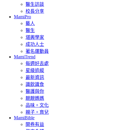
醫生訪談
校長分享
MamiPro
藝人
醫生
堪輿學家
成功人士
著名運動員
MamiTrend
每週好去處
星級追縱
最新資訊
識飲識食
醫護與你
靚靚媽媽
品味。文化
親子。育兒
MamiBible
開卷有益