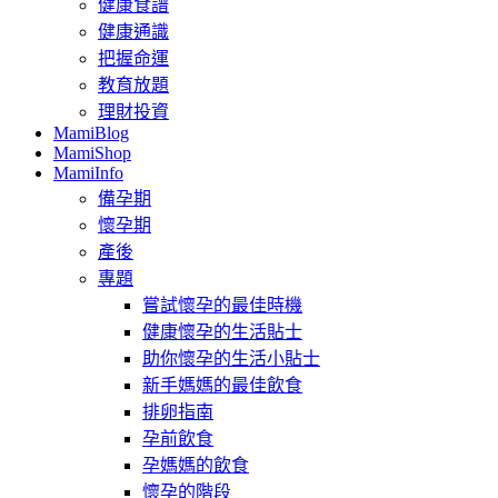
健康食譜
健康通識
把握命運
教育放題
理財投資
MamiBlog
MamiShop
MamiInfo
備孕期
懷孕期
產後
專題
嘗試懷孕的最佳時機
健康懷孕的生活貼士
助你懷孕的生活小貼士
新手媽媽的最佳飲食
排卵指南
孕前飲食
孕媽媽的飲食
懷孕的階段