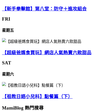
【新手拳擊館】第八堂：防守＋進攻組合
FRI
星期五
【超級爸媽食買玩】網店人氣熱賣六款甜品
SAT
星期六
【祖教日語小兒科】點餐篇（下）
MamiBlog 熱門搜尋