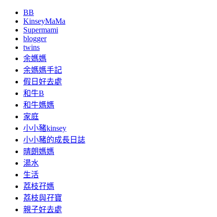
BB
KinseyMaMa
Supermami
blogger
twins
余媽媽
余媽媽手記
假日好去處
和牛B
和牛媽媽
家庭
小小豬kinsey
小小豬的成長日誌
晴朗媽媽
湯水
生活
荔枝孖媽
荔枝與孖寶
親子好去處