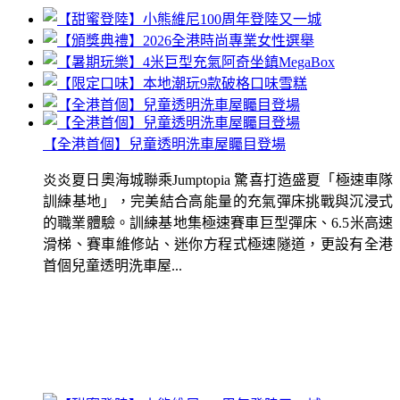
【全港首個】兒童透明洗車屋矚目登場
炎炎夏日奧海城聯乘Jumptopia 驚喜打造盛夏「極速車隊
訓練基地」，完美結合高能量的充氣彈床挑戰與沉浸式
的職業體驗。訓練基地集極速賽車巨型彈床、6.5米高速
滑梯、賽車維修站、迷你方程式極速隧道，更設有全港
首個兒童透明洗車屋...