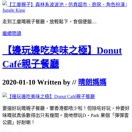
走到工廈嘅親子餐廳，放輕鬆下，食個便飯....
繼續閱讀
【邊玩邊吃美味之極】Donut
Café親子餐廳
2020-01-10 Written by //
晴朗媽媽
要搵好玩嘅親子餐廳，響香港都唔少啦！但除咗好玩，仲要好
味嘅就真係數得出只有幾間。我哋想玩D・Park 果個「彈彈雲
公園」好耐喇！