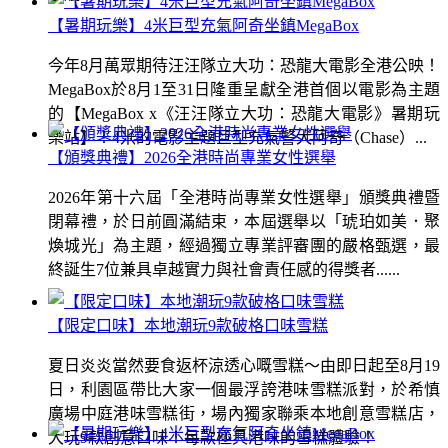
【暑期玩樂】4米巨型充氣阿奇坐鎮MegaBox
今年8月萬眾期待汪汪隊立大功：恐龍大電影全港公映！
MegaBox於8月1至31日隆重呈獻全港首個以電影為主題
的【MegaBox x《汪汪隊立大功：恐龍大電影》暑期玩
樂站】！4米的電影主題巨型充氣警犬阿奇（Chase）...
【頒獎典禮】2026全港時尚專業女性選舉
2026年第十六屆「全港時尚專業女性選舉」頒獎典禮暨
閉幕禮，於日前圓滿結束，本屆選舉以「琥珀如美．聚
煥城光」為主題，經過獨立專業評審團的嚴格甄選，最
終誕生7位兼具卓越實力與社會責任感的得獎者......
【限定口味】本地潮玩9款破格口味雪糕
夏日炎炎當然要食返杯涼透心嘅雪糕～由即日起至8月19
日，利園區帶比大家一個最浮誇港味雪糕派對，於希慎
廣場中庭港味雪糕街，場內獨家聯乘本地創意雪糕店，
大玩9款創意口味！每款極具港味的雪糕體驗！