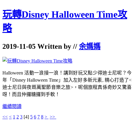
玩轉Disney Halloween Time攻
略
2019-11-05 Written by //
余媽媽
Halloween 活動一浪接一浪！講到好玩又點少得迪士尼呢？今
年「Disney Halloween Time」加入左好多新元素, 精心打造了<
迪士尼日與夜既萬聖節音樂之旅>，呢個旅程真係奇妙又驚喜
呀！而且仲攞糖攞到手軟！
繼續閱讀
<<
<
1
2
3
[
4
]
5
6
7
8
>
>>