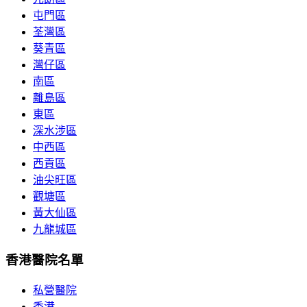
屯門區
荃灣區
葵青區
灣仔區
南區
離島區
東區
深水涉區
中西區
西貢區
油尖旺區
觀塘區
黃大仙區
九龍城區
香港醫院名單
私營醫院
香港