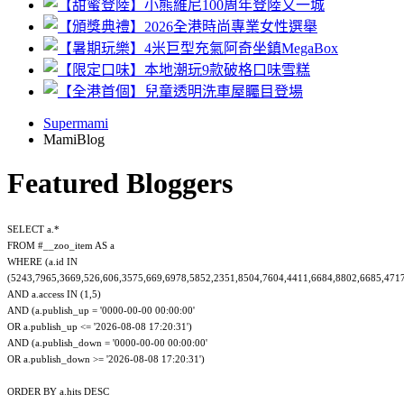
Supermami
MamiBlog
Featured Bloggers
SELECT a.*
FROM #__zoo_item AS a
WHERE (a.id IN
(5243,7965,3669,526,606,3575,669,6978,5852,2351,8504,7604,4411,6684,8802,6685,471
AND a.access IN (1,5)
AND (a.publish_up = '0000-00-00 00:00:00'
OR a.publish_up <= '2026-08-08 17:20:31')
AND (a.publish_down = '0000-00-00 00:00:00'
OR a.publish_down >= '2026-08-08 17:20:31')
ORDER BY a.hits DESC