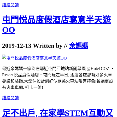
繼續閱讀
屯門悦品度假酒店寫意半天遊
OO
2019-12-13 Written by //
余媽媽
最近余媽媽一家到左鄰近屯門西鐵站新開幕嘅 @Hotel COZi‧
Resort 悦品度假酒店‧屯門玩左半日, 酒店各處都有好多火車
擺設和裝飾,大堂仲設計到好似歐美火車站咁有特色!餐廳更設
有火車車廂, 打卡一流!
繼續閱讀
足不出戶, 在家學STEM互動又