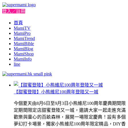
登入／註冊
首頁
MamiTV
MamiPro
MamiTrend
MamiBible
MamiBlog
MamiShop
MamiInfo
line
【甜蜜登陸】小熊維尼100周年登陸又一城
今個夏天由8月6日至9月3日小熊維尼100周年慶典期間限
定期間限定店甜蜜登陸又一城，邀請大家一起走進充滿
歡樂與童心的百畝森林，展開一場限定慶典！設有多個
夢幻打卡場景，獨家小熊維尼100周年限定精品，DIY香