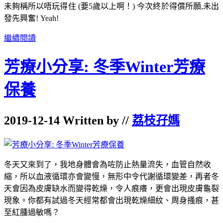
未夠稱所以唔玩得住 (要5歲以上啊！) 今次終於得償所願,未出
發先興奮! Yeah!
繼續閱讀
芳療小分享: 冬季Winter芳療
保養
2019-12-14 Written by //
荔枝孖媽
冬天又來到了，我地身體會為咗防止熱量流失，血管自然收
縮，所以血液循環亦會變慢，無形中令代謝循環變差，再者冬
天會因為皮膚缺水而變得乾燥，令人痕癢，更會出現皮膚龜裂
現象。你都有試過冬天經常都會出現乾燥細紋、周身搔痕，甚
至紅腫過敏嗎？