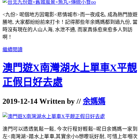
<九份> 呢個地方因電影<悲情城市>而一夜成名, 成為熱門旅遊
勝地, 大家都紛紛前來打卡！記得那些年余媽媽都到過九份, 當
時沒有現在的人山人海, 水泄不通, 而家真係愈來愈多人到訪
啊！
繼續閱讀
澳門遊X南灣湖水上單車X平靚
正假日好去處
2019-12-14 Written by //
余媽媽
澳門可以透透氣鬆一鬆, 今次行程好輕鬆~呢日余媽媽一家到
左<南灣湖>踏水上單車,其實余小b想嚟玩好耐, 可惜上年嗰次