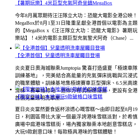
【暑期玩樂】4米巨型充氣阿奇坐鎮MegaBox
今年8月萬眾期待汪汪隊立大功：恐龍大電影全港公映！
MegaBox於8月1至31日隆重呈獻全港首個以電影為主題
的【MegaBox x《汪汪隊立大功：恐龍大電影》暑期玩
樂站】！4米的電影主題巨型充氣警犬阿奇（Chase）...
【全港首個】兒童透明洗車屋矚目登場
炎炎夏日奧海城聯乘Jumptopia 驚喜打造盛夏「極速車隊
訓練基地」，完美結合高能量的充氣彈床挑戰與沉浸式
的職業體驗。訓練基地集極速賽車巨型彈床、6.5米高速
滑梯、賽車維修站、迷你方程式極速隧道，更設有全港
【限定口味】本地潮玩9款破格口味雪糕
首個兒童透明洗車屋...
夏日炎炎當然要食返杯涼透心嘅雪糕～由即日起至8月19
日，利園區帶比大家一個最浮誇港味雪糕派對，於希慎
廣場中庭港味雪糕街，場內獨家聯乘本地創意雪糕店，
大玩9款創意口味！每款極具港味的雪糕體驗！