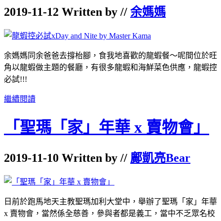
2019-11-12 Written by //
余媽媽
余媽媽同余爸爸去撐枱腳，食我地喜歡的龍蝦餐～呢間位於旺
角以龍蝦做主題的餐廳，有很多龍蝦和海鮮菜色供應，龍蝦控
必試!!!
繼續閱讀
「聖瑪「家」年華 x 賣物會」
2019-11-10 Written by //
鄺凱亮Bear
日前於跑馬地天主教聖瑪加利大堂中，舉辦了聖瑪「家」年華
x 賣物會，當然係全慈善，參與者都是義工，當中不乏眾名校