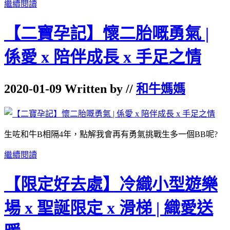
繼續閱讀
【二寶孕記】懷二胎嘅勇氣 |
係愛 x 陪伴成長 x 手足之情
2020-01-09 Written by //
和牛媽媽
生咗和牛B相隔4年，點解我會再有勇氣挑戰生多一個BB呢?
繼續閱讀
【限定好去處】冷織小型遊樂
場 x 聖誕限定 x 滑梯 | 織愛送