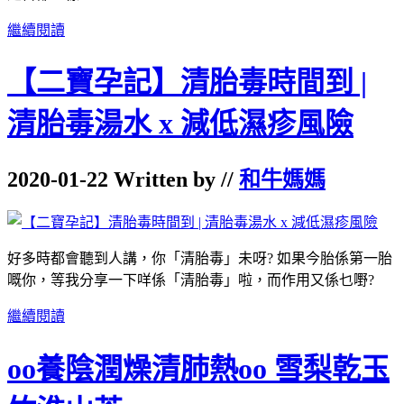
繼續閱讀
【二寶孕記】清胎毒時間到 |
清胎毒湯水 x 減低濕疹風險
2020-01-22 Written by //
和牛媽媽
好多時都會聽到人講，你「清胎毒」未呀? 如果今胎係第一胎
嘅你，等我分享一下咩係「清胎毒」啦，而作用又係乜嘢?
繼續閱讀
oo養陰潤燥清肺熱oo 雪梨乾玉