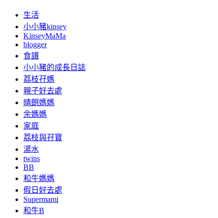
生活
小小豬kinsey
KinseyMaMa
blogger
食譜
小小豬的成長日誌
荔枝孖媽
親子好去處
晴朗媽媽
余媽媽
家庭
荔枝與孖寶
湯水
twins
BB
和牛媽媽
假日好去處
Supermami
和牛B