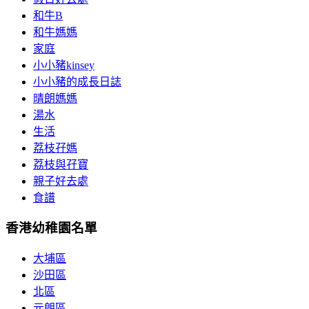
和牛B
和牛媽媽
家庭
小小豬kinsey
小小豬的成長日誌
晴朗媽媽
湯水
生活
荔枝孖媽
荔枝與孖寶
親子好去處
食譜
香港幼稚園名單
大埔區
沙田區
北區
元朗區