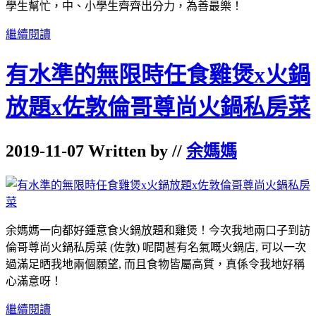
學生幫忙，中、小學生齊齊出分力，為善最樂！
繼續閱讀
有水準的無限時任食雞煲x火鍋
放題x佐敦倫哥尊尚火鍋私房菜
2019-11-07 Written by //
余媽媽
余媽媽一向都好鍾意食火鍋放題和雞煲！今次我地兩口子到訪
倫哥尊尚火鍋私房菜 (佐敦) 呢間甚有名氣嘅火鍋店, 可以一次
過滿足晒我地兩個願望, 而且食物皆屬高質，真係令我地好稱
心滿意呀！
繼續閱讀