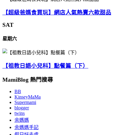
【超級爸媽食買玩】網店人氣熱賣六款甜品
SAT
星期六
【祖教日語小兒科】點餐篇（下）
MamiBlog 熱門搜尋
BB
KinseyMaMa
Supermami
blogger
twins
余媽媽
余媽媽手記
假日好去處