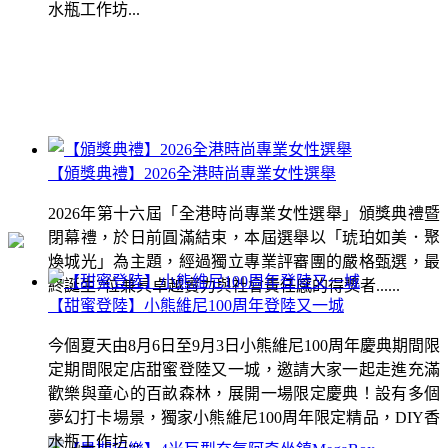
水瓶工作坊...
【頒獎典禮】2026全港時尚專業女性選舉
2026年第十六屆「全港時尚專業女性選舉」頒獎典禮暨
閉幕禮，於日前圓滿結束，本屆選舉以「琥珀如美．聚
煥城光」為主題，經過獨立專業評審團的嚴格甄選，最
終誕生7位兼具卓越實力與社會責任感的得獎者......
【甜蜜登陸】小熊維尼100周年登陸又一城
今個夏天由8月6日至9月3日小熊維尼100周年慶典期間限
定期間限定店甜蜜登陸又一城，邀請大家一起走進充滿
歡樂與童心的百畝森林，展開一場限定慶典！設有多個
夢幻打卡場景，獨家小熊維尼100周年限定精品，DIY香
水瓶工作坊...