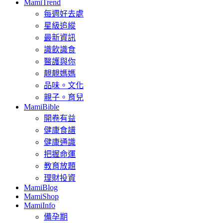
MamiTrend
每週好去處
星級追縱
最新資訊
識飲識食
醫護與你
靚靚媽媽
品味。文化
親子。育兒
MamiBible
開卷有益
健康食譜
健康通識
把握命運
教育放題
理財投資
MamiBlog
MamiShop
MamiInfo
備孕期