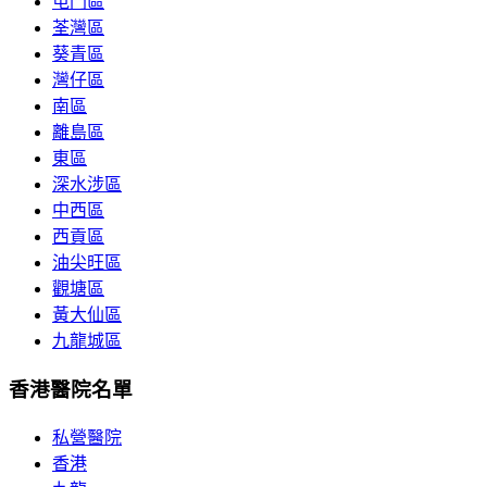
屯門區
荃灣區
葵青區
灣仔區
南區
離島區
東區
深水涉區
中西區
西貢區
油尖旺區
觀塘區
黃大仙區
九龍城區
香港醫院名單
私營醫院
香港