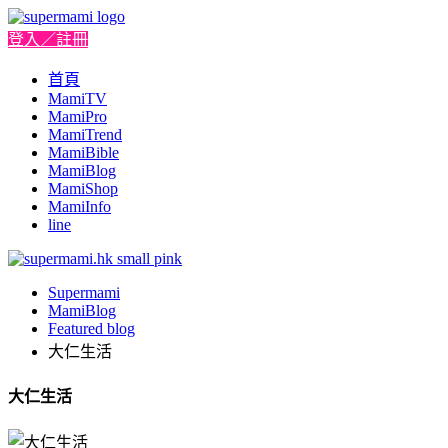
登入／註冊
首頁
MamiTV
MamiPro
MamiTrend
MamiBible
MamiBlog
MamiShop
MamiInfo
line
Supermami
MamiBlog
Featured blog
大仁生活
大仁生活