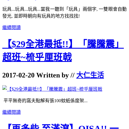
玩具
...
玩具
...
玩具
...
當我一聽到「玩具」兩個字
,
一雙眼會自動
發光
,
並即時朝向有玩具的地方找找找
!
繼續閱讀
【$29全港最抵!!】「騰騰震」
超班~梳乎厘班戟
2017-02-20 Written by //
大仁生活
平平無奇的窩夫點解有張100蚊紙係度架...
繼續閱讀
【再多些 至滿瀉】OISA!! 一