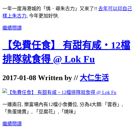
一年一度海港城的「情．尋朱古力」又來了
!!
去年可以印自己
樣上朱古力
,
今年更加好快
.
繼續閱讀
【免費任食】 有甜有咸‧12檔
排隊就食得 @ Lok Fu
2017-01-08 Written by //
大仁生活
一連兩日, 樂富場內有12檔小食攤位, 分為4大類:「雲吞」,
「魚蛋燒賣」, 「豆腐花」,「燒味」
繼續閱讀