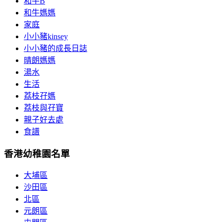
和牛B
和牛媽媽
家庭
小小豬kinsey
小小豬的成長日誌
晴朗媽媽
湯水
生活
荔枝孖媽
荔枝與孖寶
親子好去處
食譜
香港幼稚園名單
大埔區
沙田區
北區
元朗區