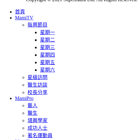
首頁
MamiTV
每周節目
星期一
星期二
星期三
星期四
星期五
星期六
星級訪問
醫生訪談
校長分享
MamiPro
藝人
醫生
堪輿學家
成功人士
著名運動員