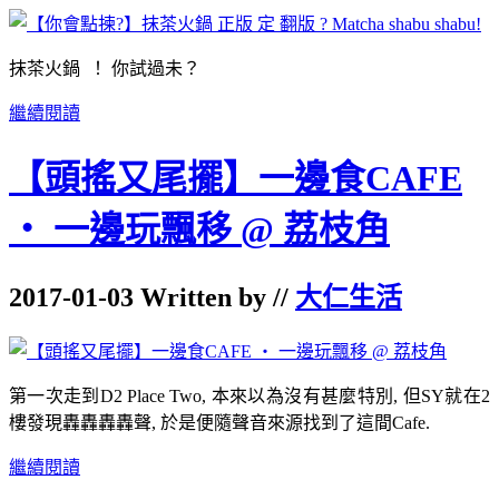
抹茶火鍋 ！ 你試過未？
繼續閱讀
【頭搖又尾擺】一邊食CAFE
‧ 一邊玩飄移 @ 荔枝角
2017-01-03 Written by //
大仁生活
第一次走到
D2 Place Two,
本來以為沒有甚麼特別
,
但
SY
就在
2
樓發現轟轟轟轟聲
,
於是便隨聲音來源找到了這間
Cafe.
繼續閱讀