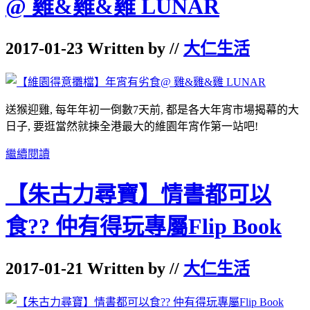
@ 雞&雞&雞 LUNAR
2017-01-23 Written by //
大仁生活
送猴迎雞
,
每年
年初一
倒數
7
天前
,
都是各大年宵市場揭幕的大
日子
,
要逛當然就揀全港最大的維園年宵作第一站吧
!
繼續閱讀
【朱古力尋寶】情書都可以
食?? 仲有得玩專屬Flip Book
2017-01-21 Written by //
大仁生活