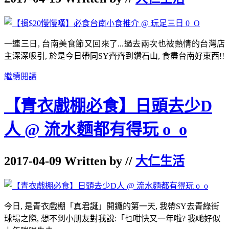
一連三日
,
台南美食節又回來了
...
過去兩次也被熱情的台灣店
主深深吸引
,
於是今日帶同
SY
齊齊到鑽石山
,
食盡台南好東西
!!
繼續閱讀
【青衣戲棚必食】日頭去少D
人 @ 流水麵都有得玩 o_o
2017-04-09 Written by //
大仁生活
今日
,
是青衣戲棚「真君誕」開鑼的第一天
,
我帶
SY
去青綠街
球場之際
,
想不到小朋友對我說
:
「乜咁快又一年啦
?
我哋好似