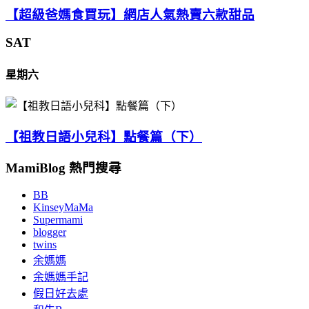
【超級爸媽食買玩】網店人氣熱賣六款甜品
SAT
星期六
【祖教日語小兒科】點餐篇（下）
MamiBlog 熱門搜尋
BB
KinseyMaMa
Supermami
blogger
twins
余媽媽
余媽媽手記
假日好去處