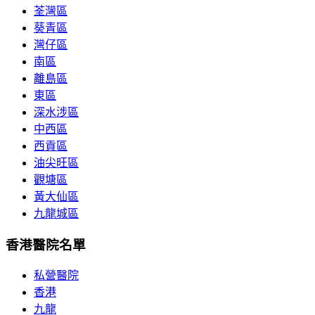
荃灣區
葵青區
灣仔區
南區
離島區
東區
深水涉區
中西區
西貢區
油尖旺區
觀塘區
黃大仙區
九龍城區
香港醫院名單
私營醫院
香港
九龍