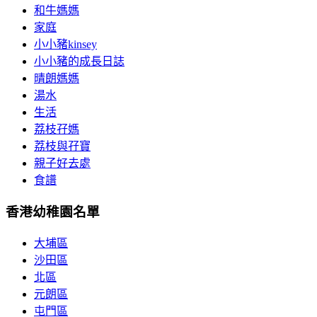
和牛媽媽
家庭
小小豬kinsey
小小豬的成長日誌
晴朗媽媽
湯水
生活
荔枝孖媽
荔枝與孖寶
親子好去處
食譜
香港幼稚園名單
大埔區
沙田區
北區
元朗區
屯門區