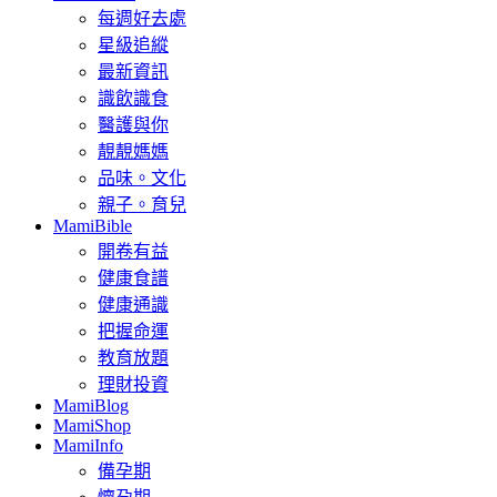
每週好去處
星級追縱
最新資訊
識飲識食
醫護與你
靚靚媽媽
品味。文化
親子。育兒
MamiBible
開卷有益
健康食譜
健康通識
把握命運
教育放題
理財投資
MamiBlog
MamiShop
MamiInfo
備孕期