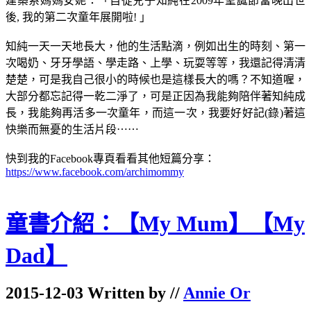
建築系媽媽安妮：「自從兒子知純在2009年聖誕節當晚出世
後, 我的第二次童年展開啦! 」
知純一天一天地長大，他的生活點滴，例如出生的時刻、第一
次喝奶、牙牙學語、學走路、上學、玩耍等等，我還記得清清
楚楚，可是我自己很小的時候也是這樣長大的嗎？不知道喔，
大部分都忘記得一乾二淨了，可是正因為我能夠陪伴著知純成
長，我能夠再活多一次童年，而這一次，我要好好記(錄)著這
快樂而無憂的生活片段⋯⋯
快到我的Facebook專頁看看其他短篇分享：
https://www.facebook.com/archimommy
童書介紹：【My Mum】【My
Dad】
2015-12-03 Written by //
Annie Or