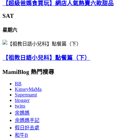
【超級爸媽食買玩】網店人氣熱賣六款甜品
SAT
星期六
【祖教日語小兒科】點餐篇（下）
MamiBlog 熱門搜尋
BB
KinseyMaMa
Supermami
blogger
twins
余媽媽
余媽媽手記
假日好去處
和牛B