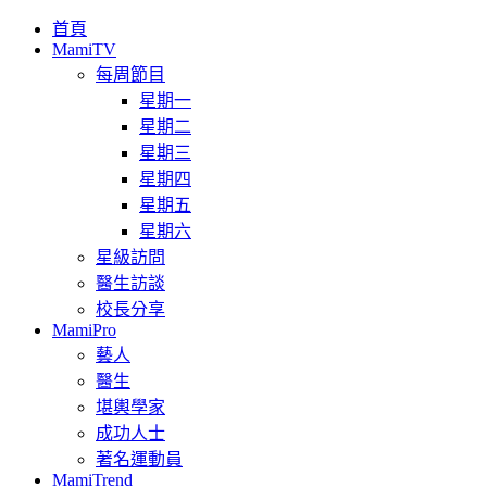
首頁
MamiTV
每周節目
星期一
星期二
星期三
星期四
星期五
星期六
星級訪問
醫生訪談
校長分享
MamiPro
藝人
醫生
堪輿學家
成功人士
著名運動員
MamiTrend