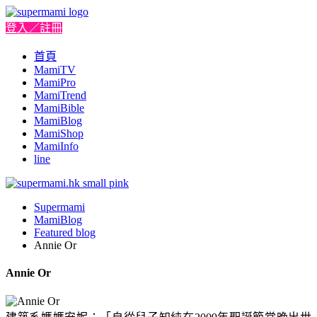
登入／註冊
首頁
MamiTV
MamiPro
MamiTrend
MamiBible
MamiBlog
MamiShop
MamiInfo
line
Supermami
MamiBlog
Featured blog
Annie Or
Annie Or