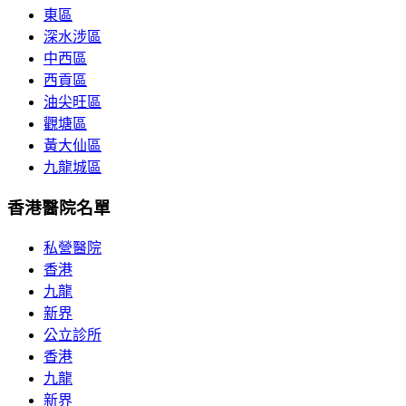
東區
深水涉區
中西區
西貢區
油尖旺區
觀塘區
黃大仙區
九龍城區
香港醫院名單
私營醫院
香港
九龍
新界
公立診所
香港
九龍
新界