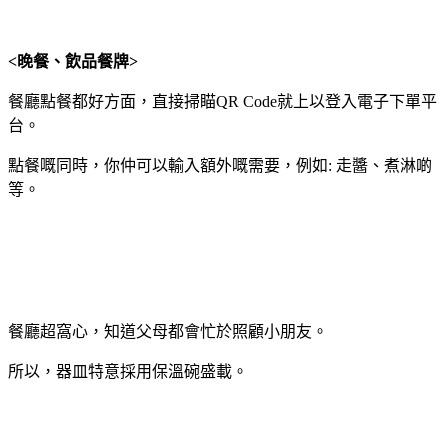
<晚餐、飲品餐牌>
餐廳點餐都好方面，直接掃瞄QR Code就上以登入電子下單平
台。
點餐嘅同時，你仲可以輸入額外嘅需要，例如: 走醬、煮淋啲
等。
餐廳超窩心，知道父母都會忙於照顧小朋友。
所以，器皿特意採用保溫碗盛載。