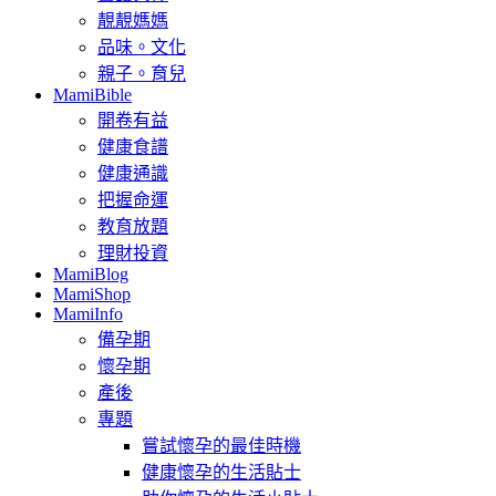
靚靚媽媽
品味。文化
親子。育兒
MamiBible
開卷有益
健康食譜
健康通識
把握命運
教育放題
理財投資
MamiBlog
MamiShop
MamiInfo
備孕期
懷孕期
產後
專題
嘗試懷孕的最佳時機
健康懷孕的生活貼士