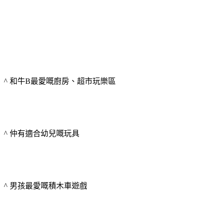
^ 和牛B最愛嘅廚房、超市玩樂區
^ 仲有適合幼兒嘅玩具
^ 男孩最愛嘅積木車遊戲