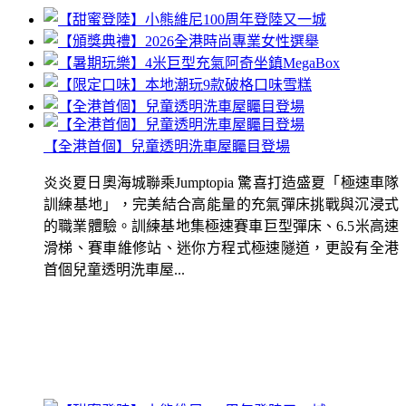
【全港首個】兒童透明洗車屋矚目登場
炎炎夏日奧海城聯乘Jumptopia 驚喜打造盛夏「極速車隊
訓練基地」，完美結合高能量的充氣彈床挑戰與沉浸式
的職業體驗。訓練基地集極速賽車巨型彈床、6.5米高速
滑梯、賽車維修站、迷你方程式極速隧道，更設有全港
首個兒童透明洗車屋...