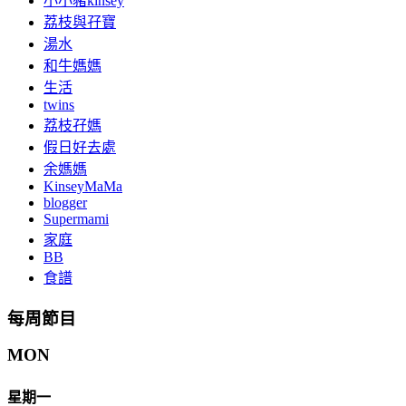
小小豬kinsey
荔枝與孖寶
湯水
和牛媽媽
生活
twins
荔枝孖媽
假日好去處
余媽媽
KinseyMaMa
blogger
Supermami
家庭
BB
食譜
每周節目
MON
星期一