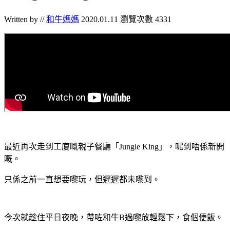
Written by //
和牛媽媽
2020.01.11
瀏覽次數 4331
最近再次走到工廈嘅親子餐廳「Jungle King」，呢到唔係新開
嘅。
只係之前一直想要嚟玩，但遲遲都未嚟到。
今次就趁住平日夜晚，帶咗和牛B過嚟放輕鬆下，食個便飯。