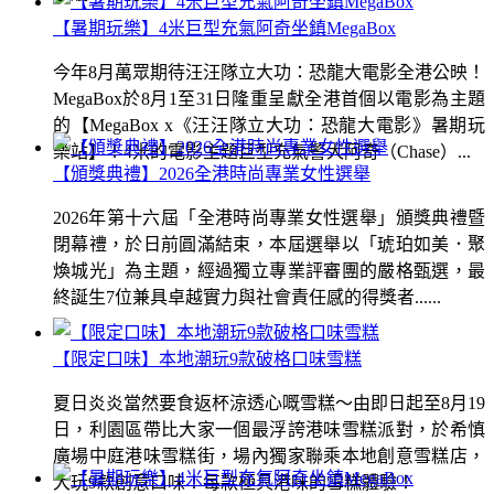
【暑期玩樂】4米巨型充氣阿奇坐鎮MegaBox
今年8月萬眾期待汪汪隊立大功：恐龍大電影全港公映！
MegaBox於8月1至31日隆重呈獻全港首個以電影為主題
的【MegaBox x《汪汪隊立大功：恐龍大電影》暑期玩
樂站】！4米的電影主題巨型充氣警犬阿奇（Chase）...
【頒獎典禮】2026全港時尚專業女性選舉
2026年第十六屆「全港時尚專業女性選舉」頒獎典禮暨
閉幕禮，於日前圓滿結束，本屆選舉以「琥珀如美．聚
煥城光」為主題，經過獨立專業評審團的嚴格甄選，最
終誕生7位兼具卓越實力與社會責任感的得獎者......
【限定口味】本地潮玩9款破格口味雪糕
夏日炎炎當然要食返杯涼透心嘅雪糕～由即日起至8月19
日，利園區帶比大家一個最浮誇港味雪糕派對，於希慎
廣場中庭港味雪糕街，場內獨家聯乘本地創意雪糕店，
大玩9款創意口味！每款極具港味的雪糕體驗！