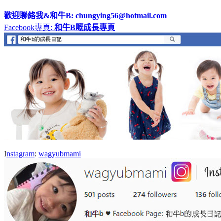
歡迎聯絡我&和牛B:
chungying56@hotmail.com
F
acebook
專頁
:
和牛
B
嘅成長專頁
I
nstagram
:
wagyubmami