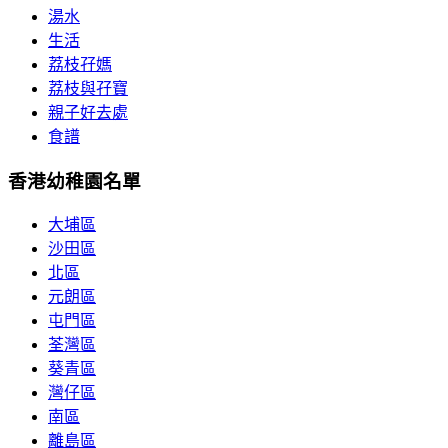
湯水
生活
荔枝孖媽
荔枝與孖寶
親子好去處
食譜
香港幼稚園名單
大埔區
沙田區
北區
元朗區
屯門區
荃灣區
葵青區
灣仔區
南區
離島區