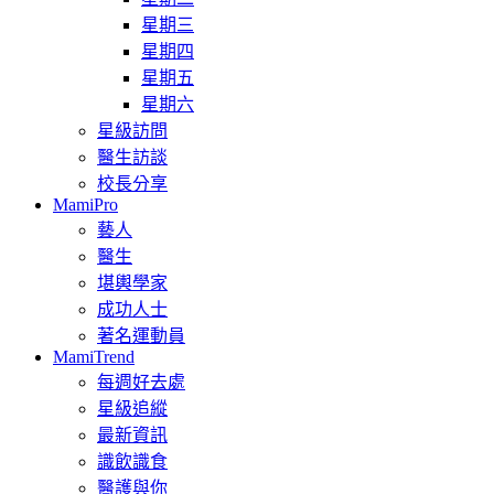
星期三
星期四
星期五
星期六
星級訪問
醫生訪談
校長分享
MamiPro
藝人
醫生
堪輿學家
成功人士
著名運動員
MamiTrend
每週好去處
星級追縱
最新資訊
識飲識食
醫護與你