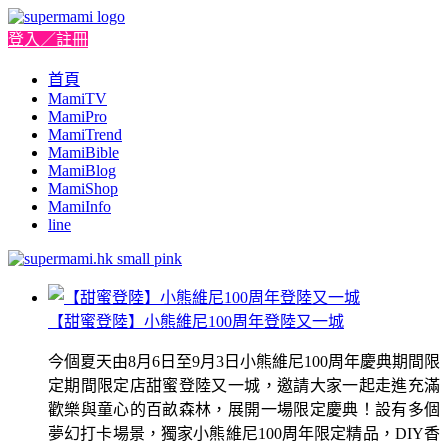
登入／註冊
首頁
MamiTV
MamiPro
MamiTrend
MamiBible
MamiBlog
MamiShop
MamiInfo
line
【甜蜜登陸】小熊維尼100周年登陸又一城
今個夏天由8月6日至9月3日小熊維尼100周年慶典期間限
定期間限定店甜蜜登陸又一城，邀請大家一起走進充滿
歡樂與童心的百畝森林，展開一場限定慶典！設有多個
夢幻打卡場景，獨家小熊維尼100周年限定精品，DIY香