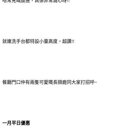
唔常見嘅設施，真係非常窩心呀!!
就連洗手台都特設小童高度，超讚!!
餐廳門口仲有兩隻可愛嘅長頸鹿同大家打招呼~
一月平日優惠