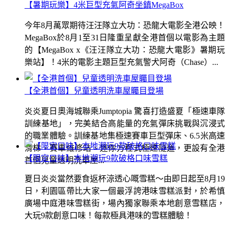
【暑期玩樂】4米巨型充氣阿奇坐鎮MegaBox
今年8月萬眾期待汪汪隊立大功：恐龍大電影全港公映！
MegaBox於8月1至31日隆重呈獻全港首個以電影為主題
的【MegaBox x《汪汪隊立大功：恐龍大電影》暑期玩
樂站】！4米的電影主題巨型充氣警犬阿奇（Chase）...
【全港首個】兒童透明洗車屋矚目登場
炎炎夏日奧海城聯乘Jumptopia 驚喜打造盛夏「極速車隊
訓練基地」，完美結合高能量的充氣彈床挑戰與沉浸式
的職業體驗。訓練基地集極速賽車巨型彈床、6.5米高速
滑梯、賽車維修站、迷你方程式極速隧道，更設有全港
【限定口味】本地潮玩9款破格口味雪糕
首個兒童透明洗車屋...
夏日炎炎當然要食返杯涼透心嘅雪糕～由即日起至8月19
日，利園區帶比大家一個最浮誇港味雪糕派對，於希慎
廣場中庭港味雪糕街，場內獨家聯乘本地創意雪糕店，
大玩9款創意口味！每款極具港味的雪糕體驗！