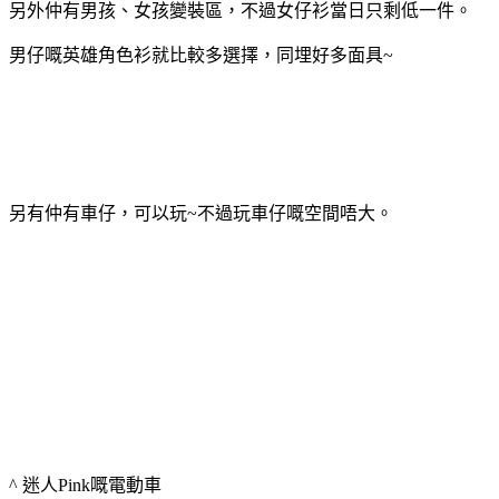
另外仲有男孩、女孩變裝區，不過女仔衫當日只剩低一件。
男仔嘅英雄角色衫就比較多選擇，同埋好多面具~
另有仲有車仔，可以玩~不過玩車仔嘅空間唔大。
^ 迷人Pink嘅電動車