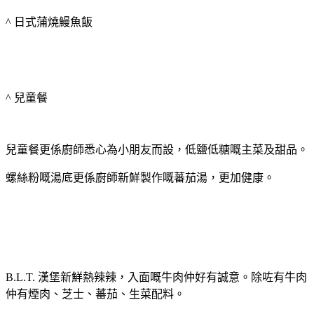
^ 日式蒲燒鰻魚飯
^ 兒童餐
兒童餐更係廚師悉心為小朋友而設，低鹽低糖嘅主菜及甜品。
螺絲粉嘅湯底更係廚師新鮮製作嘅蕃茄湯，更加健康。
B.L.T. 漢堡新鮮熱辣辣，入面嘅牛肉仲好有誠意。除咗有牛肉
仲有煙肉、芝士、蕃茄、生菜配料。