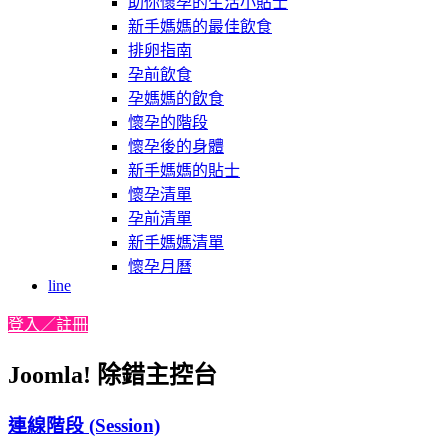
助你懷孕的生活小貼士
新手媽媽的最佳飲食
排卵指南
孕前飲食
孕媽媽的飲食
懷孕的階段
懷孕後的身體
新手媽媽的貼士
懷孕清單
孕前清單
新手媽媽清單
懷孕月曆
line
登入／註冊
Joomla! 除錯主控台
連線階段 (Session)