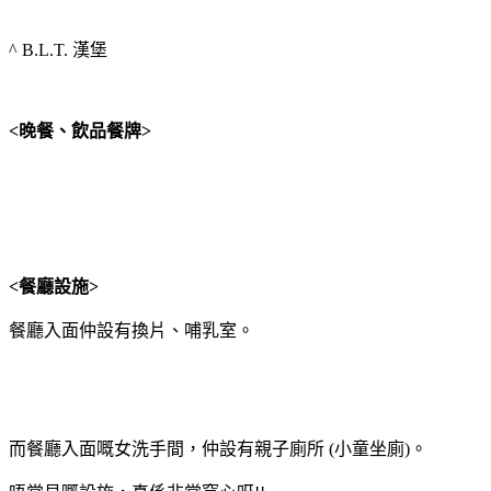
^ B.L.T. 漢堡
<晚餐、飲品餐牌>
<餐廳設施>
餐廳入面仲設有換片、哺乳室。
而餐廳入面嘅女洗手間，仲設有親子廁所 (小童坐廁)。