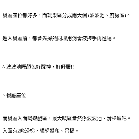
餐廳座位都好多，而玩樂區分成兩大個 (波波池、廚房區)。
進入餐廳前，都會先探熱同埋用消毒液搓手再進場。
^ 波波池嘅顏色好醒神，好舒服!!
^ 餐廳座位
而餐廳入面嘅遊戲區，最大嘅區當然係波波池、滑梯區吧。
入面有2條滑梯，繩網攀爬、吊橋。