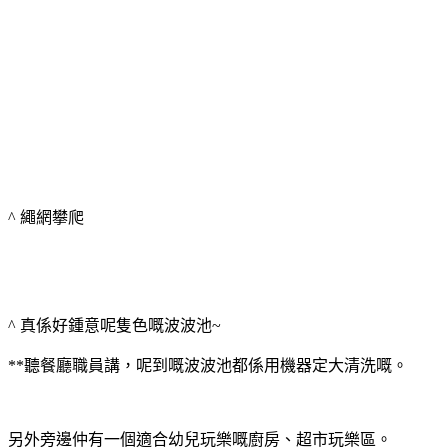
^ 繩網攀爬
^ 真係好鍾意呢隻色嘅波波池~
**聽餐廳職員講，呢到嘅波波池都係用機器定大清洗嘅。
另外旁邊仲有一個適合幼兒玩樂嘅廚房、超市玩樂區。