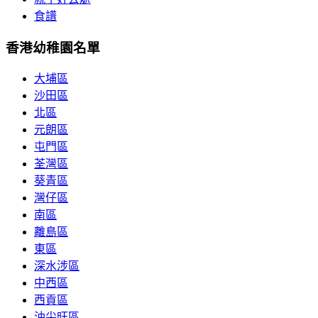
食譜
香港幼稚園名單
大埔區
沙田區
北區
元朗區
屯門區
荃灣區
葵青區
灣仔區
南區
離島區
東區
深水涉區
中西區
西貢區
油尖旺區