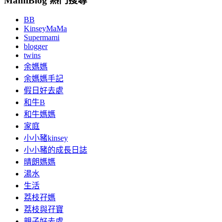
MamiBlog 熱門搜尋
BB
KinseyMaMa
Supermami
blogger
twins
余媽媽
余媽媽手記
假日好去處
和牛B
和牛媽媽
家庭
小小豬kinsey
小小豬的成長日誌
晴朗媽媽
湯水
生活
荔枝孖媽
荔枝與孖寶
親子好去處