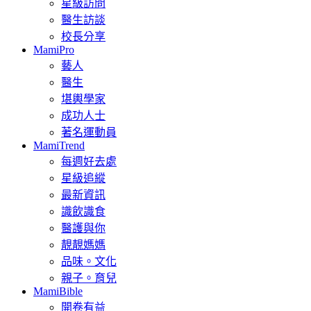
星級訪問
醫生訪談
校長分享
MamiPro
藝人
醫生
堪輿學家
成功人士
著名運動員
MamiTrend
每週好去處
星級追縱
最新資訊
識飲識食
醫護與你
靚靚媽媽
品味。文化
親子。育兒
MamiBible
開卷有益