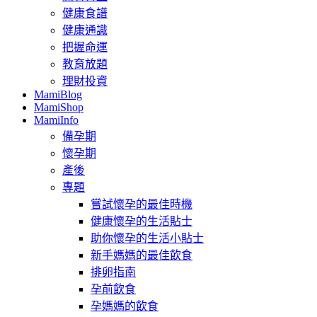
健康食譜
健康通識
把握命運
教育放題
理財投資
MamiBlog
MamiShop
MamiInfo
備孕期
懷孕期
產後
專題
嘗試懷孕的最佳時機
健康懷孕的生活貼士
助你懷孕的生活小貼士
新手媽媽的最佳飲食
排卵指南
孕前飲食
孕媽媽的飲食