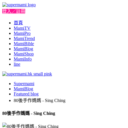
登入／註冊
首頁
MamiTV
MamiPro
MamiTrend
MamiBible
MamiBlog
MamiShop
MamiInfo
line
Supermami
MamiBlog
Featured blog
80後手作媽媽 - Sing Ching
80後手作媽媽 - Sing Ching