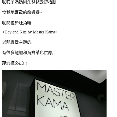
呢晚余媽媽同余爸爸去撐枱腳,
食我地喜歡的龍蝦餐~
呢間位於旺角嘅
<Day and Nite by Master Kama>
以龍蝦做主題的,
有很多龍蝦和海鮮菜色供應,
龍蝦控必試!!!