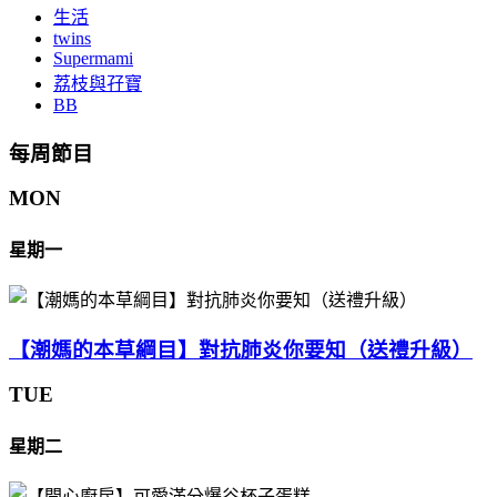
生活
twins
Supermami
荔枝與孖寶
BB
每周節目
MON
星期一
【潮媽的本草綱目】對抗肺炎你要知（送禮升級）
TUE
星期二