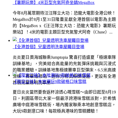
【暑期玩樂】4米巨型充氣阿奇坐鎮MegaBox
今年8月萬眾期待汪汪隊立大功：恐龍大電影全港公映！
MegaBox於8月1至31日隆重呈獻全港首個以電影為主題
的【MegaBox x《汪汪隊立大功：恐龍大電影》暑期玩
樂站】！4米的電影主題巨型充氣警犬阿奇（Chase）...
【全港首個】兒童透明洗車屋矚目登場
炎炎夏日奧海城聯乘Jumptopia 驚喜打造盛夏「極速車隊
訓練基地」，完美結合高能量的充氣彈床挑戰與沉浸式
的職業體驗。訓練基地集極速賽車巨型彈床、6.5米高速
滑梯、賽車維修站、迷你方程式極速隧道，更設有全港
【限定口味】本地潮玩9款破格口味雪糕
首個兒童透明洗車屋...
夏日炎炎當然要食返杯涼透心嘅雪糕～由即日起至8月19
日，利園區帶比大家一個最浮誇港味雪糕派對，於希慎
廣場中庭港味雪糕街，場內獨家聯乘本地創意雪糕店，
大玩9款創意口味！每款極具港味的雪糕體驗！