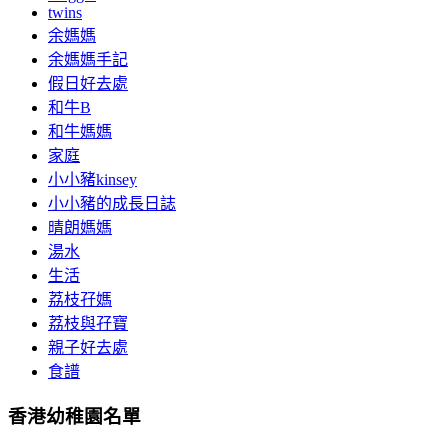
twins
余媽媽
余媽媽手記
假日好去處
和牛B
和牛媽媽
家庭
小小豬kinsey
小小豬的成長日誌
晴朗媽媽
湯水
生活
荔枝孖媽
荔枝與孖寶
親子好去處
食譜
香港幼稚園名單