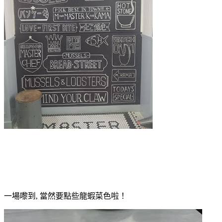
一場嚟到, 當然要點些龍蝦菜色啦！