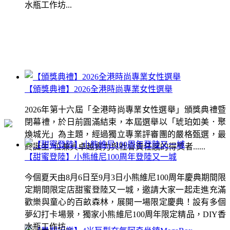
水瓶工作坊...
【頒獎典禮】2026全港時尚專業女性選舉
2026年第十六屆「全港時尚專業女性選舉」頒獎典禮暨
閉幕禮，於日前圓滿結束，本屆選舉以「琥珀如美．聚
煥城光」為主題，經過獨立專業評審團的嚴格甄選，最
終誕生7位兼具卓越實力與社會責任感的得獎者......
【甜蜜登陸】小熊維尼100周年登陸又一城
今個夏天由8月6日至9月3日小熊維尼100周年慶典期間限
定期間限定店甜蜜登陸又一城，邀請大家一起走進充滿
歡樂與童心的百畝森林，展開一場限定慶典！設有多個
夢幻打卡場景，獨家小熊維尼100周年限定精品，DIY香
水瓶工作坊...