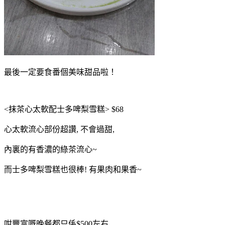
最後一定要食番個美味甜品啦！
<抹茶心太軟配士多啤梨雪糕> $68
心太軟流心部份超讚, 不會過甜,
內裏的有香濃的綠茶流心~
而士多啤梨雪糕也很棒! 有果肉和果香~
咁豐富嘅晚餐都只係$500左右,