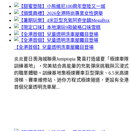
【全港首個】兒童透明洗車屋矚目登場
炎炎夏日奧海城聯乘Jumptopia 驚喜打造盛夏「極速車隊
訓練基地」，完美結合高能量的充氣彈床挑戰與沉浸式
的職業體驗。訓練基地集極速賽車巨型彈床、6.5米高速
滑梯、賽車維修站、迷你方程式極速隧道，更設有全港
首個兒童透明洗車屋...