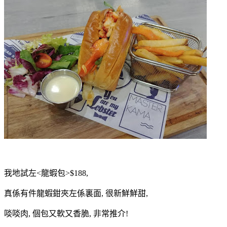
我地試左<龍蝦包>$188,
真係有件龍蝦鉗夾左係裏面, 很新鮮鮮甜,
啖啖肉, 個包又軟又香脆, 非常推介!