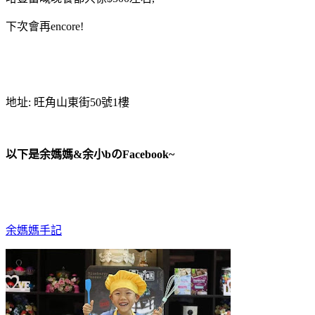
下次會再encore!
地址: 旺角山東街50號1樓
以下是余媽媽&余小bのFacebook~
余媽媽手記