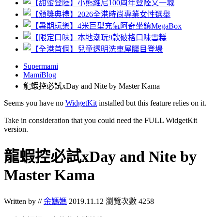
Supermami
MamiBlog
龍蝦控必試xDay and Nite by Master Kama
Seems you have no
WidgetKit
installed but this feature relies on it.
Take in consideration that you could need the FULL WidgetKit
version.
龍蝦控必試xDay and Nite by
Master Kama
Written by //
余媽媽
2019.11.12
瀏覽次數 4258