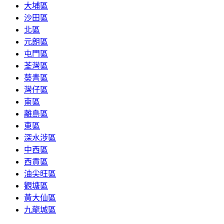
大埔區
沙田區
北區
元朗區
屯門區
荃灣區
葵青區
灣仔區
南區
離島區
東區
深水涉區
中西區
西貢區
油尖旺區
觀塘區
黃大仙區
九龍城區