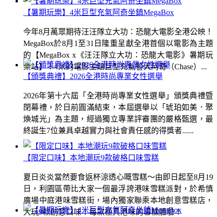
【暑期玩樂】4米巨型充氣阿奇坐鎮MegaBox
今年8月萬眾期待汪汪隊立大功：恐龍大電影全港公映！
MegaBox於8月1至31日隆重呈獻全港首個以電影為主題
的【MegaBox x《汪汪隊立大功：恐龍大電影》暑期玩
樂站】！4米的電影主題巨型充氣警犬阿奇（Chase）...
【頒獎典禮】2026全港時尚專業女性選舉
2026年第十六屆「全港時尚專業女性選舉」頒獎典禮暨
閉幕禮，於日前圓滿結束，本屆選舉以「琥珀如美．聚
煥城光」為主題，經過獨立專業評審團的嚴格甄選，最
終誕生7位兼具卓越實力與社會責任感的得獎者......
【限定口味】本地潮玩9款破格口味雪糕
夏日炎炎當然要食返杯涼透心嘅雪糕～由即日起至8月19
日，利園區帶比大家一個最浮誇港味雪糕派對，於希慎
廣場中庭港味雪糕街，場內獨家聯乘本地創意雪糕店，
大玩9款創意口味！每款極具港味的雪糕體驗！