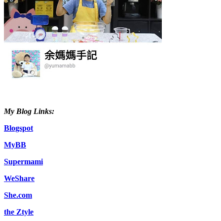
My Blog Links:
Blogspot
MyBB
Supermami
WeShare
She.com
the Ztyle