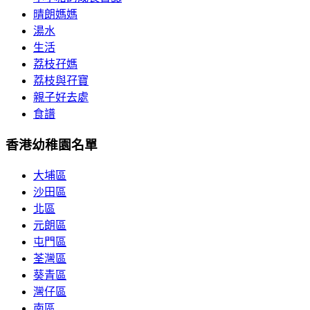
晴朗媽媽
湯水
生活
荔枝孖媽
荔枝與孖寶
親子好去處
食譜
香港幼稚園名單
大埔區
沙田區
北區
元朗區
屯門區
荃灣區
葵青區
灣仔區
南區