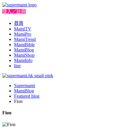
登入／註冊
首頁
MamiTV
MamiPro
MamiTrend
MamiBible
MamiBlog
MamiShop
MamiInfo
line
Supermami
MamiBlog
Featured blog
Fion
Fion