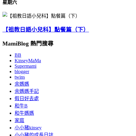
星期六
【祖教日語小兒科】點餐篇（下）
MamiBlog 熱門搜尋
BB
KinseyMaMa
Supermami
blogger
twins
余媽媽
余媽媽手記
假日好去處
和牛B
和牛媽媽
家庭
小小豬kinsey
小小豬的成長日誌