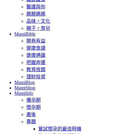
醫護與你
靚靚媽媽
品味。文化
親子。育兒
MamiBible
開卷有益
健康食譜
健康通識
把握命運
教育放題
理財投資
MamiBlog
MamiShop
MamiInfo
備孕期
懷孕期
產後
專題
嘗試懷孕的最佳時機