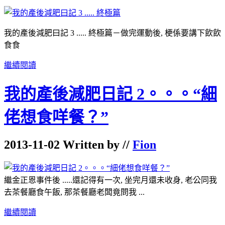
我的產後減肥曰記 3 ..... 終極篇－做完運動後, 梗係要講下飲飲
食食
繼續閱讀
我的產後減肥日記 2。。。“細
佬想食咩餐？”
2013-11-02 Written by //
Fion
繼金正恩事件後 .....還記得有一次, 坐完月還未收身, 老公同我
去茶餐廳食午飯, 那茶餐廳老闆竟問我 ...
繼續閱讀