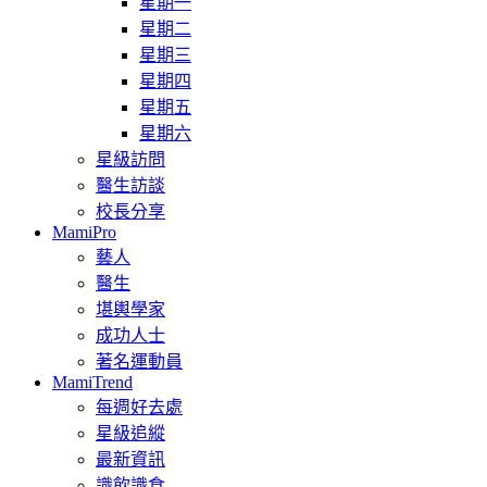
星期一
星期二
星期三
星期四
星期五
星期六
星級訪問
醫生訪談
校長分享
MamiPro
藝人
醫生
堪輿學家
成功人士
著名運動員
MamiTrend
每週好去處
星級追縱
最新資訊
識飲識食