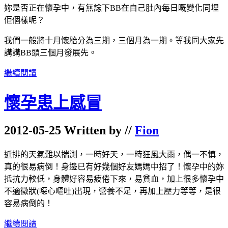
妳是否正在懷孕中，有無諗下BB在自己肚內每日嘅變化同埋
佢個樣呢？
我們一般將十月懷胎分為三期，三個月為一期。等我同大家先
講講BB頭三個月發展先。
繼續閱讀
懷孕患上感冒
2012-05-25 Written by //
Fion
近排的天氣難以揣測，一時好天，一時狂風大雨，偶一不慎，
真的很易病倒！身邊已有好幾個好友媽媽中招了！懷孕中的妳
抵抗力較低，身體好容易疲倦下來，易貧血，加上很多懷孕中
不適徵狀(噁心嘔吐)出現，營養不足，再加上壓力等等，是很
容易病倒的！
繼續閱讀