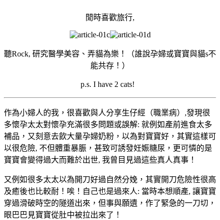
閒時喜歡旅行,
聽Rock, 研究醫學美容、弄貓為樂！（誰說孕婦或寶寶與貓s不
能共存！）
p.s. I have 2 cats!
作為小婦人的我，很喜歡與人分享生仔經（職業病）,發現很
多懷孕太太對懷孕充滿很多問題或誤解: 就例如產前進食太多
補品，又刻意去飲大量孕婦奶粉，以為對寶寶好，其實這樣可
以很危險, 不但體重暴脤，甚致可誘發妊娠糖尿，更可憐的是
寶寶會變得過大而難於出世, 我曾目見過這些真人真事！
又例如很多太太以為開刀好過自然分娩，其實開刀危險性很高
及癒後也比較耐！唉！自己也是過來人: 當時本想順產, 讓寶寶
穿過滑破時空的隧道出來，但事與願遺，作了緊急的一刀切，
眼巴巴見寶寶從肚中被拉出來了！