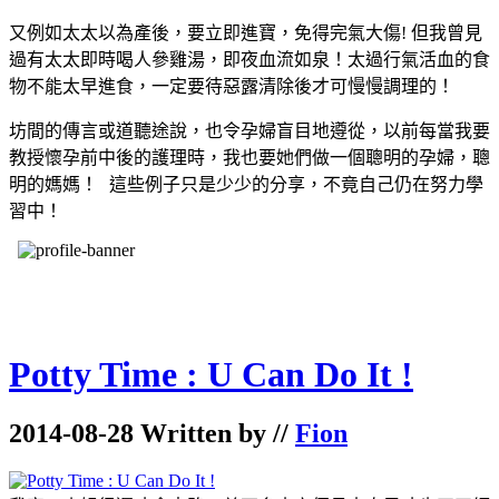
又例如太太以為產後，要立即進寶，免得完氣大傷! 但我曾見
過有太太即時喝人參雞湯，即夜血流如泉！太過行氣活血的食
物不能太早進食，一定要待惡露清除後才可慢慢調理的！
坊間的傳言或道聽途說，也令孕婦盲目地遵從，以前每當我要
教授懷孕前中後的護理時，我也要她們做一個聰明的孕婦，聰
明的媽媽！ 這些例子只是少少的分享，不竟自己仍在努力學
習中！
Potty Time : U Can Do It !
2014-08-28 Written by //
Fion