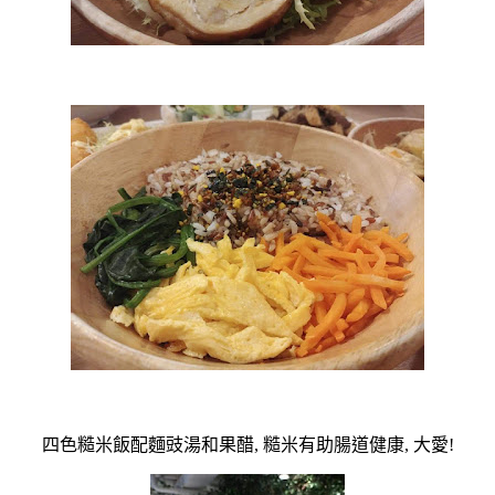
四色糙米飯配麵豉湯和果醋, 糙米有助腸道健康, 大愛!