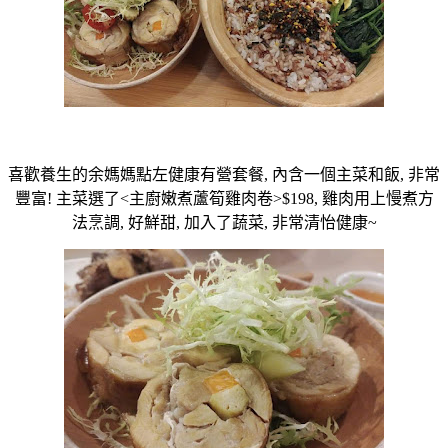
喜歡養生的余媽媽點左健康有營套餐, 內含一個主菜和飯, 非常
豐富! 主菜選了<主廚嫩煮蘆筍雞肉卷>$198, 雞肉用上慢煮方
法烹調, 好鮮甜, 加入了蔬菜, 非常清怡健康~