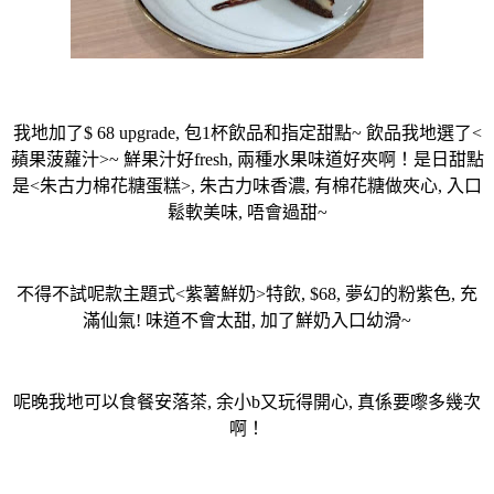
我地加了$ 68 upgrade, 包1杯飲品和指定甜點~ 飲品我地選了<
蘋果菠蘿汁>~ 鮮果汁好fresh, 兩種水果味道好夾啊！是日甜點
是<朱古力棉花糖蛋糕>, 朱古力味香濃, 有棉花糖做夾心, 入口
鬆軟美味, 唔會過甜~
不得不試呢款主題式<紫薯鮮奶>特飲, $68, 夢幻的粉紫色, 充
滿仙氣! 味道不會太甜, 加了鮮奶入口幼滑~
呢晚我地可以食餐安落茶, 余小b又玩得開心, 真係要嚟多幾次
啊！