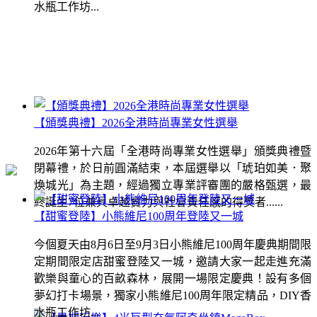
水瓶工作坊...
【頒獎典禮】2026全港時尚專業女性選舉
2026年第十六屆「全港時尚專業女性選舉」頒獎典禮暨
閉幕禮，於日前圓滿結束，本屆選舉以「琥珀如美．聚
煥城光」為主題，經過獨立專業評審團的嚴格甄選，最
終誕生7位兼具卓越實力與社會責任感的得獎者......
【甜蜜登陸】小熊維尼100周年登陸又一城
今個夏天由8月6日至9月3日小熊維尼100周年慶典期間限
定期間限定店甜蜜登陸又一城，邀請大家一起走進充滿
歡樂與童心的百畝森林，展開一場限定慶典！設有多個
夢幻打卡場景，獨家小熊維尼100周年限定精品，DIY香
水瓶工作坊...