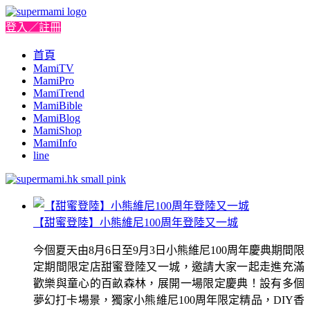
登入／註冊
首頁
MamiTV
MamiPro
MamiTrend
MamiBible
MamiBlog
MamiShop
MamiInfo
line
【甜蜜登陸】小熊維尼100周年登陸又一城
今個夏天由8月6日至9月3日小熊維尼100周年慶典期間限
定期間限定店甜蜜登陸又一城，邀請大家一起走進充滿
歡樂與童心的百畝森林，展開一場限定慶典！設有多個
夢幻打卡場景，獨家小熊維尼100周年限定精品，DIY香