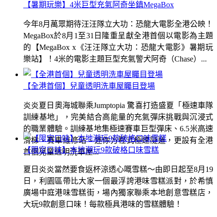
【暑期玩樂】4米巨型充氣阿奇坐鎮MegaBox
今年8月萬眾期待汪汪隊立大功：恐龍大電影全港公映！
MegaBox於8月1至31日隆重呈獻全港首個以電影為主題
的【MegaBox x《汪汪隊立大功：恐龍大電影》暑期玩
樂站】！4米的電影主題巨型充氣警犬阿奇（Chase）...
【全港首個】兒童透明洗車屋矚目登場
炎炎夏日奧海城聯乘Jumptopia 驚喜打造盛夏「極速車隊
訓練基地」，完美結合高能量的充氣彈床挑戰與沉浸式
的職業體驗。訓練基地集極速賽車巨型彈床、6.5米高速
滑梯、賽車維修站、迷你方程式極速隧道，更設有全港
【限定口味】本地潮玩9款破格口味雪糕
首個兒童透明洗車屋...
夏日炎炎當然要食返杯涼透心嘅雪糕～由即日起至8月19
日，利園區帶比大家一個最浮誇港味雪糕派對，於希慎
廣場中庭港味雪糕街，場內獨家聯乘本地創意雪糕店，
大玩9款創意口味！每款極具港味的雪糕體驗！