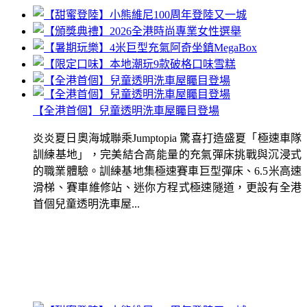
【全港首個】兒童透明洗車屋矚目登場
炎炎夏日奧海城聯乘Jumptopia 驚喜打造盛夏「極速車隊
訓練基地」，完美結合高能量的充氣彈床挑戰與沉浸式
的職業體驗。訓練基地集極速賽車巨型彈床、6.5米高速
滑梯、賽車維修站、迷你方程式極速隧道，更設有全港
首個兒童透明洗車屋...