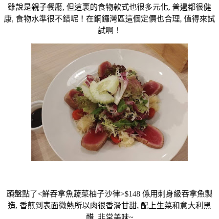
雖說是親子餐廳, 但這裏的食物款式也很多元化, 普遍都很健
康, 食物水準很不錯呢！在銅鑼灣區這個定價也合理, 值得來試
試啊！
頭盤點了<鮮吞拿魚蔬菜柚子沙律>$148 係用刺身級吞拿魚製
造, 香煎到表面微熱所以肉很香滑甘甜, 配上生菜和意大利黑
醋, 非常美味~