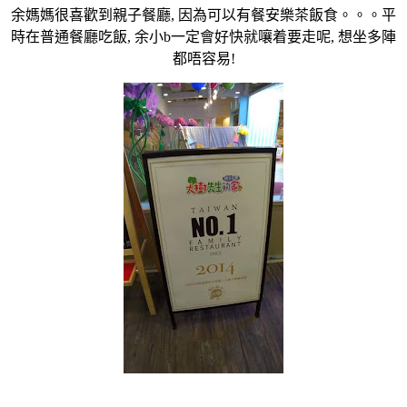
余媽媽很喜歡到親子餐廳, 因為可以有餐安樂茶飯食。。。平
時在普通餐廳吃飯, 余小b一定會好快就嚷着要走呢, 想坐多陣
都唔容易!