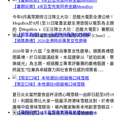
【暑期玩樂】4米巨型充氣阿奇坐鎮MegaBox
今年8月萬眾期待汪汪隊立大功：恐龍大電影全港公映！
MegaBox於8月1至31日隆重呈獻全港首個以電影為主題
的【MegaBox x《汪汪隊立大功：恐龍大電影》暑期玩
樂站】！4米的電影主題巨型充氣警犬阿奇（Chase）...
【頒獎典禮】2026全港時尚專業女性選舉
2026年第十六屆「全港時尚專業女性選舉」頒獎典禮暨
閉幕禮，於日前圓滿結束，本屆選舉以「琥珀如美．聚
煥城光」為主題，經過獨立專業評審團的嚴格甄選，最
終誕生7位兼具卓越實力與社會責任感的得獎者......
【限定口味】本地潮玩9款破格口味雪糕
夏日炎炎當然要食返杯涼透心嘅雪糕～由即日起至8月19
日，利園區帶比大家一個最浮誇港味雪糕派對，於希慎
廣場中庭港味雪糕街，場內獨家聯乘本地創意雪糕店，
大玩9款創意口味！每款極具港味的雪糕體驗！